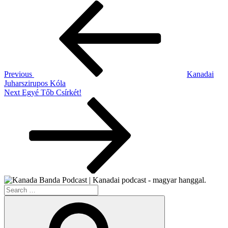
Post
Previous
Post
navigation
Previous
Kanadai
Juharszirupos Kóla
Next
Next
Egyé Tőb Csírkét!
Post
Search
for:
Search