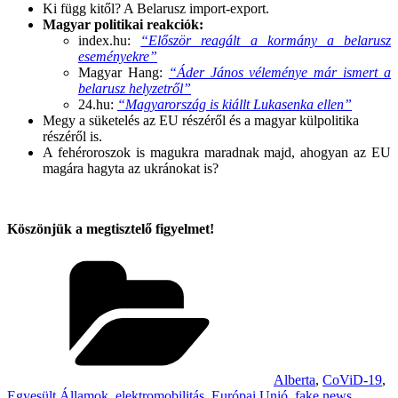
Ki függ kitől? A Belarusz import-export.
Magyar politikai reakciók:
index.hu:
“Először reagált a kormány a belarusz
eseményekre”
Magyar Hang:
“Áder János véleménye már ismert a
belarusz helyzetről”
24.hu:
“Magyarország is kiállt Lukasenka ellen”
Megy a süketelés az EU részéről és a magyar külpolitika
részéről is.
A fehéroroszok is magukra maradnak majd, ahogyan az EU
magára hagyta az ukránokat is?
.
Köszönjük a megtisztelő figyelmet!
Categories
Alberta
,
CoViD-19
,
Egyesült Államok
,
elektromobilitás
,
Európai Unió
,
fake news
,