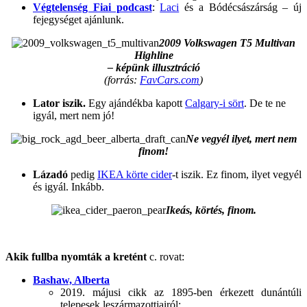
Végtelenség Fiai podcast
:
Laci
és a Bódécsászárság – új
fejegységet ajánlunk.
2009 Volkswagen T5 Multivan
Highline
– képünk illusztráció
(forrás:
FavCars.com
)
Lator iszik.
Egy ajándékba kapott
Calgary-i sört
. De te ne
igyál, mert nem jó!
Ne vegyél ilyet, mert nem
finom!
Lázadó
pedig
IKEA körte cider
-t iszik. Ez finom, ilyet vegyél
és igyál. Inkább.
Ikeás, körtés, finom.
.
Akik fullba nyomták a kretént
c. rovat:
Bashaw, Alberta
2019. májusi cikk az 1895-ben érkezett dunántúli
telepesek leszármazottjairól: