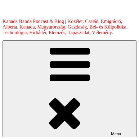
Skip
to
content
Kanada Banda Podcast & Blog | Közélet, Család, Emigráció,
Alberta, Kanada, Magyarország, Gazdaság, Bel- és Külpolitika,
Technológia, Hírháttér, Elemzés, Tapasztalat, Vélemény.
Menu