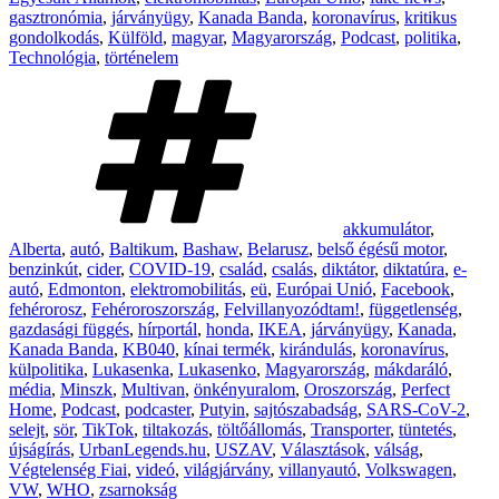
gasztronómia
,
járványügy
,
Kanada Banda
,
koronavírus
,
kritikus
gondolkodás
,
Külföld
,
magyar
,
Magyarország
,
Podcast
,
politika
,
Technológia
,
történelem
Tags
akkumulátor
,
Alberta
,
autó
,
Baltikum
,
Bashaw
,
Belarusz
,
belső égésű motor
,
benzinkút
,
cider
,
COVID-19
,
család
,
csalás
,
diktátor
,
diktatúra
,
e-
autó
,
Edmonton
,
elektromobilitás
,
eü
,
Európai Unió
,
Facebook
,
fehérorosz
,
Fehéroroszország
,
Felvillanyozódtam!
,
függetlenség
,
gazdasági függés
,
hírportál
,
honda
,
IKEA
,
járványügy
,
Kanada
,
Kanada Banda
,
KB040
,
kínai termék
,
kirándulás
,
koronavírus
,
külpolitika
,
Lukasenka
,
Lukasenko
,
Magyarország
,
mákdaráló
,
média
,
Minszk
,
Multivan
,
önkényuralom
,
Oroszország
,
Perfect
Home
,
Podcast
,
podcaster
,
Putyin
,
sajtószabadság
,
SARS-CoV-2
,
selejt
,
sör
,
TikTok
,
tiltakozás
,
töltőállomás
,
Transporter
,
tüntetés
,
újságírás
,
UrbanLegends.hu
,
USZAV
,
Választások
,
válság
,
Végtelenség Fiai
,
videó
,
világjárvány
,
villanyautó
,
Volkswagen
,
VW
,
WHO
,
zsarnokság