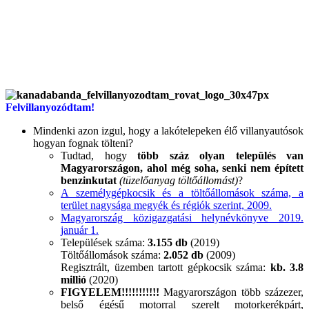
.
Felvillanyozódtam!
Mindenki azon izgul, hogy a lakótelepeken élő villanyautósok
hogyan fognak tölteni?
Tudtad, hogy
több száz olyan település van
Magyarországon, ahol még soha, senki nem épített
benzinkutat
(tüzelőanyag töltőállomást)
?
A személygépkocsik és a töltőállomások száma, a
terület nagysága megyék és régiók szerint, 2009.
Magyarország közigazgatási helynévkönyve 2019.
január 1.
Települések száma:
3.155 db
(2019)
Töltőállomások száma:
2.052 db
(2009)
Regisztrált, üzemben tartott gépkocsik száma:
kb. 3.8
millió
(2020)
FIGYELEM!!!!!!!!!!!
Magyarországon több százezer,
belső égésű motorral szerelt motorkerékpárt,