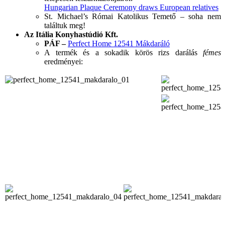
Hungarian Plaque Ceremony draws European relatives
St. Michael’s Római Katolikus Temető – soha nem
találtuk meg!
Az Itália Konyhastúdió Kft.
PÁF –
Perfect Home 12541 Mákdaráló
A termék és a sokadik körös rizs darálás
fémes
eredményei: