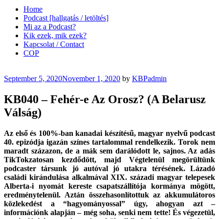
Home
Podcast [hallgatás / letöltés]
Mi az a Podcast?
Kik ezek, mik ezek?
Kapcsolat / Contact
COP
Posted
September 5, 2020
November 1, 2020
by
KBPadmin
on
KB040 – Fehér-e Az Orosz? (A Belarusz
Válság)
Az első és 100%-ban kanadai készítésű, magyar nyelvű podcast
40. epizódja igazán színes tartalommal rendelkezik. Torok nem
maradt százazon, de a mák sem darálódott le, sajnos. Az adás
TikTokzatosan kezdődött, majd Végtelenül megörültünk
podcaster társunk jó autóval jó utakra térésének. Lázadó
családi kirándulása alkalmával XIX. századi magyar telepesek
Alberta-i nyomát kereste csapatszállítója kormánya mögött,
eredménytelenül. Aztán összehasonlítottuk az akkumulátoros
közlekedést a “hagyományossal” úgy, ahogyan azt –
információnk alapján – még soha, senki nem tette! És végezetül,