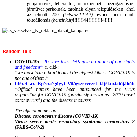
gépjárművet, teherautót, munkagépet, mezőgazdasági
járművet parkolnak, tárolnak olyan településeken, ahol
az elmúlt 200
(kétszáz!!!!!4!!)
évben nem épült
töltőállomás
(benzinkút)
!!!!!!!44!!!!!!!!!4!!!!!
.
Random Talk
COVID-19:
“To save lives, let’s give up more of our rights
and freedoms”
c. cikk:
“we must take a hard look at the biggest killers. COVID-19 is
not one of them.”
Idézet az Egészségügyi Világszervezet tájékoztatójából:
“Official names have been announced for the virus
responsible for COVID-19 (previously known as “2019 novel
coronavirus”) and the disease it causes.
The official names are:
Disease: coronavirus disease (COVID-19)
Virus: severe acute respiratory syndrome coronavirus 2
(SARS-CoV-2)