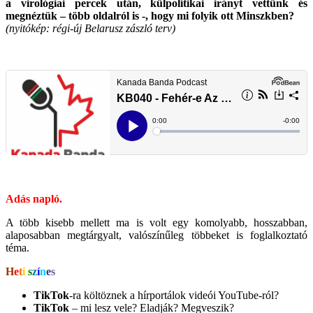
a virológiai percek után, külpolitikai irányt vettünk és
megnéztük – több oldalról is -, hogy mi folyik ott Minszkben?
(nyitókép: régi-új Belarusz zászló terv)
.
.
Adás napló.
A több kisebb mellett ma is volt egy komolyabb, hosszabban,
alaposabban megtárgyalt, valószínűleg többeket is foglalkoztató
téma.
H
e
t
i
s
z
í
n
e
s
TikTok
-ra költöznek a hírportálok videói YouTube-ról?
TikTok
– mi lesz vele? Eladják? Megveszik?