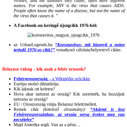
Viruses, and the diseases they cause, often have different
names. For example, HIV is the virus that causes AIDS.
People often know the name of a disease, but not the name of
the virus that causes it. ”
A Facebook-on keringő újságcikk 1976-ból:
az UrbanLegends.hu
“Koronavírus: mit bizonyít a neten
terjedő 1976-os cikk?”
vonatkozó cáfolata/helyretevő cikke.
.
Belarusz válság – kik azok a fehér oroszok?
Fehéroroszország
– a Wikipédia szócikke
Európa utolsó diktatúrája.
Kik laknak ott keleten?
Hova akar tartozni az ország? Kik szeretnék, ha hozzájuk
tartozna az ország?
EU / Oroszország vitája Belarusz felett/mellett.
Remek cikk
(kötelező olvasmány)
:
“Akármi is lesz
Fehéroroszországban, az ország sorsa évekre meg van
pecsételve”
Majd Amerika segít. Van az a pénz…