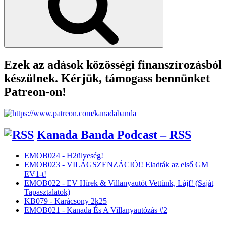
Ezek az adások közösségi finanszírozásból
készülnek. Kérjük, támogass bennünket
Patreon-on!
Kanada Banda Podcast – RSS
EMOB024 - H2ülyeség!
EMOB023 - VILÁGSZENZÁCIÓ!! Eladták az első GM
EV1-t!
EMOB022 - EV Hírek & Villanyautót Vettünk, Lájf! (Saját
Tapasztalatok)
KB079 - Karácsony 2k25
EMOB021 - Kanada És A Villanyautózás #2