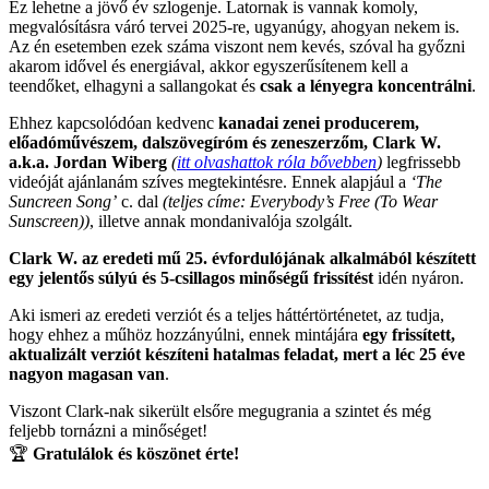
Ez lehetne a jövő év szlogenje. Latornak is vannak komoly,
megvalósításra váró tervei 2025-re, ugyanúgy, ahogyan nekem is.
Az én esetemben ezek száma viszont nem kevés, szóval ha győzni
akarom idővel és energiával, akkor egyszerűsítenem kell a
teendőket, elhagyni a sallangokat és
csak a lényegra koncentrálni
.
Ehhez kapcsolódóan kedvenc
kanadai zenei producerem,
előadóművészem, dalszövegíróm és zeneszerzőm,
Clark W.
a.k.a. Jordan Wiberg
(
itt olvashattok róla bővebben
)
legfrissebb
videóját ajánlanám szíves megtekintésre. Ennek alapjául a
‘The
Suncreen Song’
c. dal
(teljes címe: Everybody’s Free (To Wear
Sunscreen))
, illetve annak mondanivalója szolgált.
Clark W. az eredeti mű 25. évfordulójának alkalmából készített
egy jelentős súlyú és 5-csillagos minőségű frissítést
idén nyáron.
Aki ismeri az eredeti verziót és a teljes háttértörténetet, az tudja,
hogy ehhez a műhöz hozzányúlni, ennek mintájára
egy frissített,
aktualizált verziót készíteni hatalmas feladat, mert a léc 25 éve
nagyon magasan van
.
Viszont Clark-nak sikerült elsőre megugrania a szintet és még
feljebb tornázni a minőséget!
🏆
Gratulálok és köszönet érte!