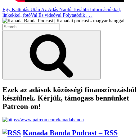
Egy Kattintás Után Az Adás Napló További Információkkal,
linkekkel, fotóVal És videóval Folytatódik . . .
Search
for:
Search
Ezek az adások közösségi finanszírozásból
készülnek. Kérjük, támogass bennünket
Patreon-on!
Kanada Banda Podcast – RSS