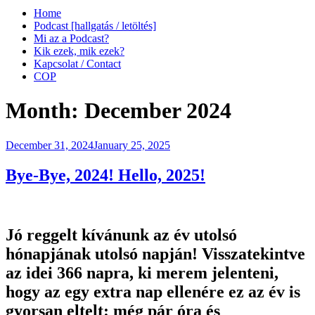
Home
Podcast [hallgatás / letöltés]
Mi az a Podcast?
Kik ezek, mik ezek?
Kapcsolat / Contact
COP
Month:
December 2024
Posted
December 31, 2024
January 25, 2025
on
Bye-Bye, 2024! Hello, 2025!
Jó reggelt kívánunk az év utolsó
hónapjának utolsó napján! Visszatekintve
az idei 366 napra, ki merem jelenteni,
hogy az egy extra nap ellenére ez az év is
gyorsan eltelt: még pár óra és