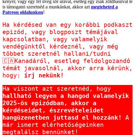
kenyér, vagy egy fél üveg sör árával, esetleg egy zsák zöldhasúval te
is támogatni szeretnéd a munkánkat, akkor azt
megteheted a
Patreon oldalunkon
!
Ha kérdésed van egy korábbi podkaszt 
epizód, vagy blogposzt témájával 
kapcsolatban, vagy valamelyik 
vendégünktől kérdeznél, vagy még 
többet szeretnél hallani/tudni 
🇨🇦Kanadáról, esetleg feldolgozandó 
témát javasolnál, akkor arra kérünk, 
hogy: 
írj nekünk!
Ha viszont azt szeretnéd, hogy 
hallható legyen a hangod valamelyik 
2025-ös epizódban, akkor a 
kérdéseidet, észrevételeidet 
hangüzenetben juttasd el hozzánk!
 A 
már ismert elérhetőségeinken
megtalálsz bennünket!