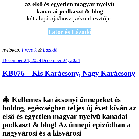
az első és egyetlen magyar nyelvű
kanadai podkaszt & blog
két alapítója/hosztja/szerkesztője:
Lator és Lázadó
nyitókép:
Freepik
&
Lázadó
Posted
December 24, 2024
December 24, 2024
on
KB076 – Kis Karácsony, Nagy Karácsony
🎄 Kellemes karácsonyi ünnepeket és
boldog, egészségben teljes új évet kíván az
első és egyetlen magyar nyelvű kanadai
podkaszt & blog! Az ünnepi epizódban a
nagyvárosi és a kisvárosi