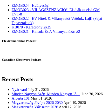
EMOB024 - H2ülyeség!
EMOB023 - VILÁGSZENZÁCIÓ!! Eladták az első GM
EV1-t!
EMOB022 - EV Hírek & Villanyautót Vettünk, Lájf! (Saját
Tapasztalatok)
KB079 - Karácsony 2k25
EMOB021 - Kanada És A Villanyautózás #2
Elektromobilitás Podcast
Canadian Observers Podcast
Recent Posts
Nyár van!
July 31, 2026
Minden Nagyon Szép, Minden Nagyon Jó…
June 30, 2026
Alberta 101
May 31, 2026
Magyarország Jövője: 2026-2030
April 19, 2026
Magyarország Választott 2026
April 12, 2026