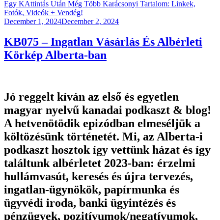
Egy KAttintás Után Még Több Karácsonyi Tartalom: Linkek,
Fotók, Videók + Vendég!
Posted
December 1, 2024
December 2, 2024
on
KB075 – Ingatlan Vásárlás És Albérleti
Körkép Alberta-ban
Jó reggelt kíván az első és egyetlen
magyar nyelvű kanadai podkaszt & blog!
A hetvenötödik epizódban elmeséljük a
költözésünk történetét. Mi, az Alberta-i
podkaszt hosztok így vettünk házat és így
találtunk albérletet 2023-ban: érzelmi
hullámvasút, keresés és újra tervezés,
ingatlan-ügynökök, papírmunka és
ügyvédi iroda, banki ügyintézés és
pénzügyek, pozitívumok/negatívumok,