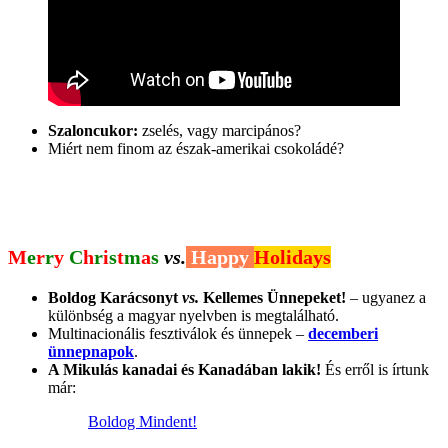
Szaloncukor:
zselés, vagy marcipános?
Miért nem finom az észak-amerikai csokoládé?
M
e
r
r
y
C
h
r
i
s
t
m
a
s
vs.
Happy
Holidays
Boldog Karácsonyt
vs.
Kellemes Ünnepeket!
– ugyanez a
különbség a magyar nyelvben is megtalálható.
Multinacionális fesztiválok és ünnepek –
decemberi
ünnepnapok
.
A Mikulás kanadai és Kanadában lakik!
És erről is írtunk
már:
Boldog Mindent!