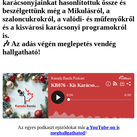
karácsonyjainkat hasonlítottuk össze és
beszélgettünk még a Mikulásról, a
szaloncukrokról, a valódi- és műfenyőkről
és a kisvárosi karácsonyi programokról
is.
🎶 Az adás végén meglepetés vendég
hallgatható!
Az egyes podkaszt epizódokat már
a YouTube-on is
meghallgathatod
!