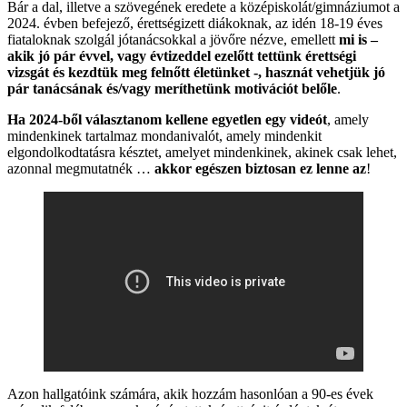
Bár a dal, illetve a szövegének eredete a középiskolát/gimnáziumot a
2024. évben befejező, érettségizett diákoknak, az idén 18-19 éves
fiataloknak szolgál jótanácsokkal a jövőre nézve, emellett
mi is –
akik jó pár évvel, vagy évtizeddel ezelőtt tettünk érettségi
vizsgát és kezdtük meg felnőtt életünket -, hasznát vehetjük jó
pár tanácsának és/vagy meríthetünk motivációt belőle
.
Ha 2024-ből választanom kellene egyetlen egy videót
, amely
mindenkinek tartalmaz mondanivalót, amely mindenkit
elgondolkodtatásra késztet, amelyet mindenkinek, akinek csak lehet,
azonnal megmutatnék …
akkor egészen biztosan ez lenne az
!
Azon hallgatóink számára, akik hozzám hasonlóan a 90-es évek