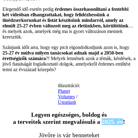
Elegendő idő esetén pedig
érdemes összehasonlítani a fentebbi
két videóban elhangzottakat, hogy felidézhessünk a
tinédzserkorunkat és listát készítsünk mindarról, amely az
elmúlt 25-27 évben változott meg az életünkben, körülöttünk
…
és melyek azok, amelyek még ma is gyors változáson mennek
keresztük.
Szánjunk időt arra, hogy egy picit elgondolkodjunk azon is, hogy
25-27 év múlva milyen tanácsokat adnak majd a 2050-ben
érettségizők számára
?! Melyek lennének azok a témák, kérdések, a
jövő fiatalságát foglalkoztató dolgok, amelyekről érdemes említést
tenni az évszázad közepén?
illusztráció:
Planet
Volumes
/
Unsplash
Legyen egészséges, boldog és
a terveitek szerint megvalósuló a
2025. év
!
Jövőre is vár benneteket