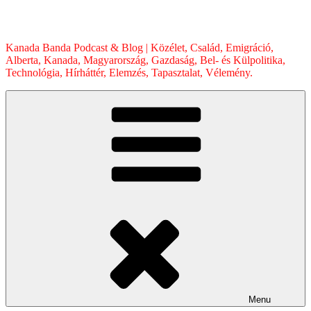
Skip
to
content
Kanada Banda Podcast & Blog | Közélet, Család, Emigráció,
Alberta, Kanada, Magyarország, Gazdaság, Bel- és Külpolitika,
Technológia, Hírháttér, Elemzés, Tapasztalat, Vélemény.
Menu