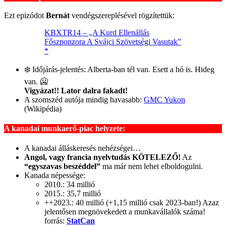
Ezt epizódot
Bernát
vendégszereplésével rögzítettük:
KBXTR14 – „A Kurd Ellenállás
Főszponzora A Svájci Szövetségi Vasutak”
*
❄️ Időjárás-jelentés: Alberta-ban tél van. Esett a hó is. Hideg
van. 🥶
Vigyázat!! Lator dalra fakadt!
A szomszéd autója mindig havasabb:
GMC Yukon
(Wikipédia)
A kanadai munkaerő-piac helyzete:
A kanadai álláskeresés nehézségei…
Angol, vagy francia nyelvtudás KÖTELEZŐ!
Az
“egyszavas beszéddel”
ma már nem lehet elboldogulni.
Kanada népessége:
2010.: 34 millió
2015.: 35,7 millió
++2023.: 40 millió (+1,15 millió csak 2023-ban!) Azaz
jelentősen megnövekedett a munkavállalók száma!
forrás:
StatCan