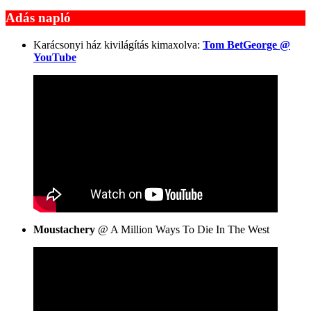
Adás napló
Karácsonyi ház kivilágítás kimaxolva:
Tom BetGeorge @
YouTube
Moustachery
@ A Million Ways To Die In The West