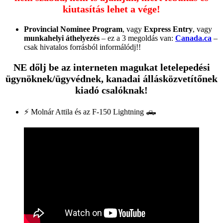
kiutasítás lehet a vége!
Provincial Nominee Program
, vagy
Express Entry
, vagy
munkahelyi áthelyezés
– ez a 3 megoldás van:
Canada.ca
–
csak hivatalos forrásból informálódj!!
NE dőlj be az interneten magukat letelepedési
ügynöknek/ügyvédnek, kanadai állásközvetítőnek
kiadó csalóknak!
⚡️ Molnár Attila és az F-150 Lightning 🛻