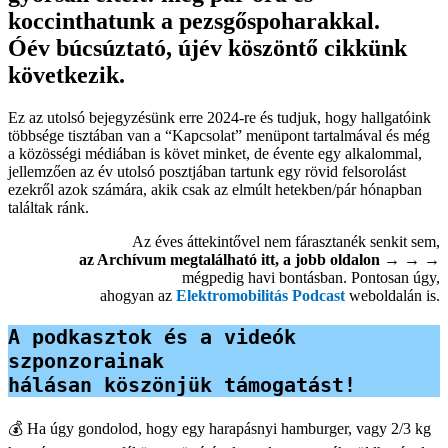
koccinthatunk a pezsgőspoharakkal.
Óév búcsúztató, újév köszöntő cikkünk
következik.
Ez az utolsó bejegyzésünk erre 2024-re és tudjuk, hogy hallgatóink
többsége tisztában van a “Kapcsolat” menüpont tartalmával és még
a közösségi médiában is követ minket, de évente egy alkalommal,
jellemzően az év utolsó posztjában tartunk egy rövid felsorolást
ezekről azok számára, akik csak az elmúlt hetekben/pár hónapban
találtak ránk.
Az éves áttekintővel nem fárasztanék senkit sem,
az Archívum megtalálható itt, a jobb oldalon → → →
mégpedig havi bontásban. Pontosan úgy,
ahogyan az
Elektromobilitás Podcast
weboldalán is.
A podkasztok és a videók 
szponzorainak
hálásan köszönjük támogatást!
💰 Ha úgy gondolod, hogy egy harapásnyi hamburger, vagy 2/3 kg