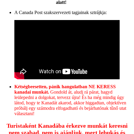
alatt!
A Canada Post szakszervezeti tagjainak sztrájkja:
Kétségbeesetten, pánik hangulatban NE KERESS
kanadai munkát.
Gondold át, aludj rá párat, hagyd
leülepedni a dolgokat, tervezz újra! És ha még mindig úgy
látod, hogy te Kanadát akarod, akkor higgadtan, objektíven
próbálj egy számodra elfogadható és bejárhatónak tűnő utat
választani!
Turistaként Kanadába érkezve munkát keresni
nem szabad, nem is ajánljuk, mert lebukás és