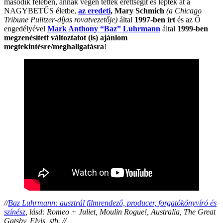
második felében, annak végén tettek érettségit és léptek át a
NAGYBETŰS életbe,
az eredeti
, Mary Schmich
(a Chicago
Tribune Pulitzer-díjas rovatvezetője)
által
1997-ben írt
és az Ő
engedélyével
Mark Anthony
“
Baz
”
Luhrmann
által
1999-ben
megzenésített változtatot (is) ajánlom
megtekintésre/meghallgatásra
!
//
Baz Luhrmann: ausztrál filmrendező, producer, forgatókönyvíró és
színész
, lásd: Romeo + Juliet, Moulin Rogue!, Australia, The Great
Gatsby, Elvis, stb. //