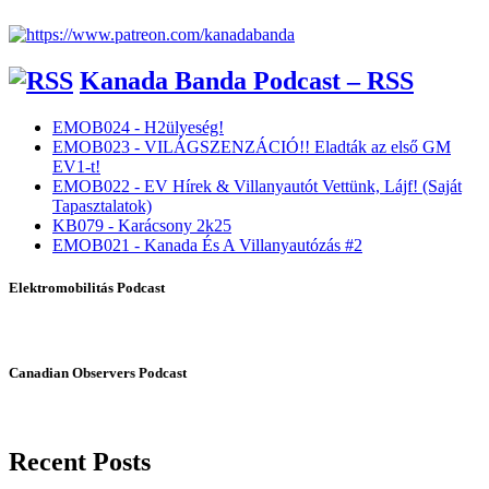
Kanada Banda Podcast – RSS
EMOB024 - H2ülyeség!
EMOB023 - VILÁGSZENZÁCIÓ!! Eladták az első GM
EV1-t!
EMOB022 - EV Hírek & Villanyautót Vettünk, Lájf! (Saját
Tapasztalatok)
KB079 - Karácsony 2k25
EMOB021 - Kanada És A Villanyautózás #2
Elektromobilitás Podcast
Canadian Observers Podcast
Recent Posts