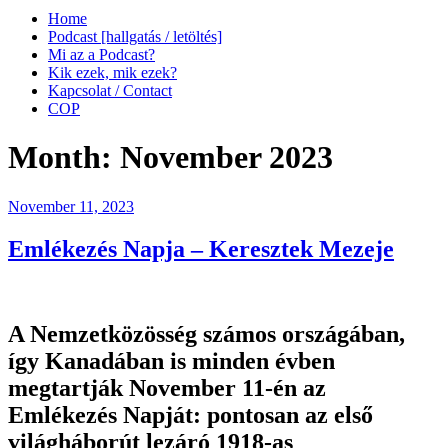
Home
Podcast [hallgatás / letöltés]
Mi az a Podcast?
Kik ezek, mik ezek?
Kapcsolat / Contact
COP
Month:
November 2023
Posted
November 11, 2023
on
Emlékezés Napja – Keresztek Mezeje
A Nemzetközösség számos országában,
így Kanadában is minden évben
megtartják November 11-én az
Emlékezés Napját: pontosan az első
világháborút lezáró 1918-as