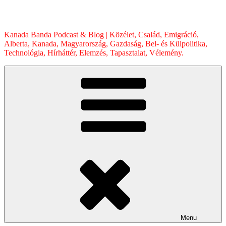
Skip
to
content
Kanada Banda Podcast & Blog | Közélet, Család, Emigráció,
Alberta, Kanada, Magyarország, Gazdaság, Bel- és Külpolitika,
Technológia, Hírháttér, Elemzés, Tapasztalat, Vélemény.
Menu