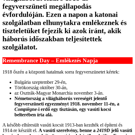
fegyverszüneti megállapodás
évfordulóján. Ezen a napon a katonai
szolgálatban elhunytakra emlékeznek és
tiszteletüket fejezik ki azok iránt, akik
háborús időszakban teljesítettek
szolgálatot.
Remembrance Day
– Emlékezés Napja
1918 őszén a központi hatalmak sorra fegyverszünetet kértek:
Bulgária szeptember 29-én,
Törökország október 30-án,
az Osztrák-Magyar Monarchia november 3-án.
Németország a világháborús vereségét jelentő
fegyverszüneti egyezményt 1918. november 11-én, a
Compiègne
-i erdő egy tisztásán, egy vasúti kocsi
belterében írta alá.
A később elhíresült vasúti kocsit 1913-ban kezdték el építeni és
1914-re készült el.
A vasúti szerelvény, benne a
2419D
jelű vasúti