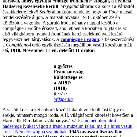
kocsival, amely egyfajta “mozgó irodaként” szolgált, a Francia
Hadsereg kezelésébe került
.
Weygand
tábornok a kocsit a Párizstól
északkeletre fekvő
Senlis
állomására rendelte, hogy ott
Foch
marsall
rendelkezésére álljon. A marsall hivatala 1918. október 29-én
költözött a vagonba. A guruló iroda néhány nappal később a
compiègne-i erdőbe érkezett, ahol ebben a kocsiban folytak le az
első világháború nyugati frontjának harci cselekményeit lezáró
fegyverszüneti tárgyalások. A
compiègne-i vagon
: a békeszerződést
a
Compiègne
-i erdő egyik tisztásán megállított vasúti kocsiban írták
alá,
1918. November 11-én, délelőtt 11 órakor
.
a győztes
Franciaország
küldöttsége és
a 2419D
(1918)
forrás:
Wikipedia
A vasúti kocsi a két háború között inkább volt kiállítási tárgy és
erekje, mintsem mozgó iroda. A II. világháború kitörését követően a
Harmadik Birodalom zsákmányává vált:
a német birodalmi
hadserege lyukat vágott a francia múzeum falán, majd a híres vasúti
kocsit Németországba szállították
.
1945 tavaszán tisztázatlan