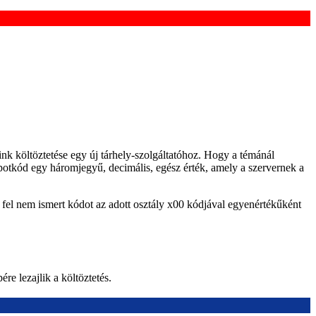
nk költöztetése egy új tárhely-szolgáltatóhoz. Hogy a témánál
apotkód egy háromjegyű, decimális, egész érték, amely a szervernek a
és a fel nem ismert kódot az adott osztály x00 kódjával egyenértékűként
e lezajlik a költöztetés.