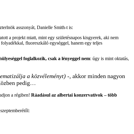
zterlnök asszonyát, Danielle Smith-t is:
tott a projekt miatt, mint egy születésnapos kisgyerek, aki nem
 folyadékkal, fluoreszkáló egységgel, hanem egy teljes
hülyeséggel foglalkozik, csak a lényeggel nem
: úgy is mint oktatás,
tematizálja a közvéleményt)
-, akkor minden nagyon
 Közben pedig…
adjon a régiben!
Ráadásul az albertai konzervatívok – több
 szeptemberétől: