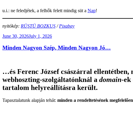
u.i.: ne feledjétek, a felhők felett mindig süt a
Nap
!
nyitókép:
RÜŞTÜ BOZKUŞ
/
Pixabay
Posted
June 30, 2026
July 1, 2026
on
Minden Nagyon Szép, Minden Nagyon Jó…
…és Ferenc József császárral ellentétben,
webhoszting-szolgáltatónknál a
domain
-ek
tartalom helyreállításra került.
Tapasztalatunk alapján tehát:
minden a rendeltetésének megfelelőe