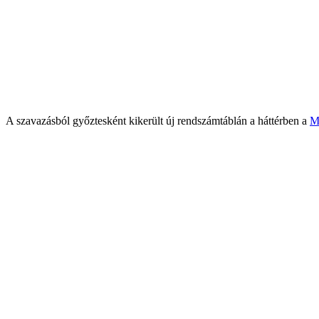
A szavazásból győztesként kikerült új rendszámtáblán a háttérben a
M