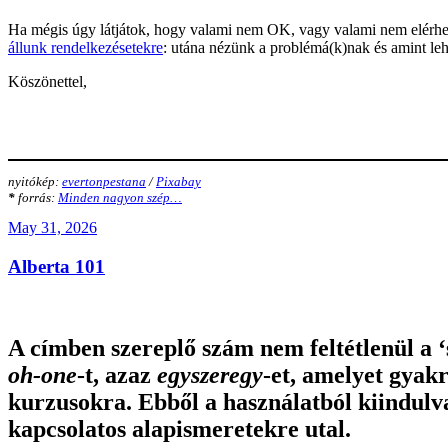
Ha mégis úgy látjátok, hogy valami nem OK, vagy valami nem elérhető
állunk rendelkezésetekre
: utána nézünk a problémá(k)nak és amint lehet
Köszönettel,
nyitókép:
evertonpestana
/
Pixabay
*
forrás:
Minden nagyon szép…
Posted
May 31, 2026
on
Alberta 101
A címben szereplő szám nem feltétlenül a 
oh-one
-t, azaz
egyszeregy
-et, amelyet gyak
kurzusokra. Ebből a használatból kiindulva
kapcsolatos alapismeretekre utal
.