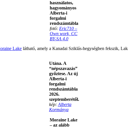
használatos,
hagyományos
Alberta-i
forgalmi
rendszámtábla
fotó:
Eric710 –
Own work, CC
BY-SA 4.0
oraine Lake
látható, amely a Kanadai Sziklás-hegységben fekszik, La
Utána. A
“népszavazás”
győztese. Az új
Alberta-i
forgalmi
rendszámtábla
2026.
szeptemberétől.
kép:
Alberta
Kormánya
Moraine Lake
– az alább