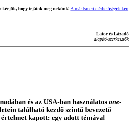
or
kérjük, hogy írjátok meg nekünk!
A már ismert elérhetőségeinken
Lator és Lázadó
alapító-szerkesztők
Kanadában és az USA-ban használatos
one-
etein található kezdő szintű bevezető
s értelmet kapott:
egy adott témával