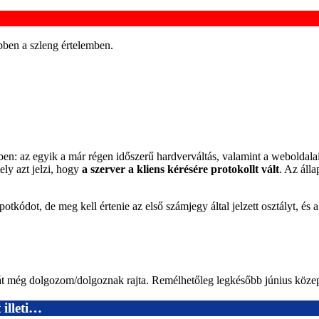
bben a szleng értelemben.
ben: az egyik a már régen időszerű hardverváltás, valamint a weboldalai
ely azt jelzi, hogy
a szerver a kliens kérésére protokollt vált
. Az áll
lapotkódot, de meg kell értenie az első számjegy által jelzett osztályt, 
át még dolgozom/dolgoznak rajta. Remélhetőleg legkésőbb június közepér
 illeti…