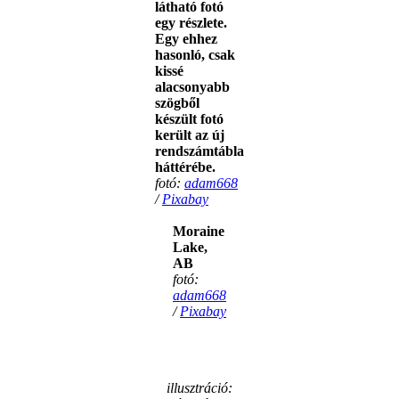
látható fotó
egy részlete.
Egy ehhez
hasonló, csak
kissé
alacsonyabb
szögből
készült fotó
került az új
rendszámtábla
háttérébe.
fotó:
adam668
/
Pixabay
Moraine
Lake,
AB
fotó:
adam668
/
Pixabay
illusztráció: