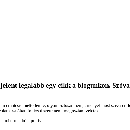
ent legalább egy cikk a blogunkon. Szóval e
i említésre méltó lenne, olyan biztosan nem, amellyel most szívesen 
 valami valóban fontosat szeretnénk megosztani veletek.
alami erre a hónapra is.