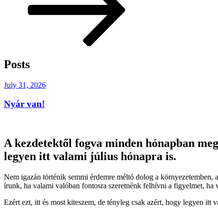
content
Posts
Posted
July 31, 2026
on
Nyár van!
A kezdetektől fogva minden hónapban megjel
legyen itt valami július hónapra is.
Nem igazán történik semmi érdemre méltó dolog a környezetemben, am
írunk, ha valami valóban fontosra szeretnénk felhívni a figyelmet, ha
Ezért ezt, itt és most kiteszem, de tényleg csak azért, hogy legyen itt v