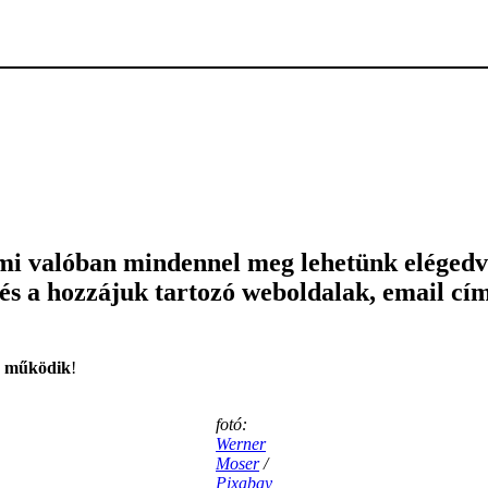
mi valóban mindennel meg lehetünk elégedv
 és a hozzájuk tartozó weboldalak, email cí
n működik
!
fotó:
Werner
Moser
/
Pixabay