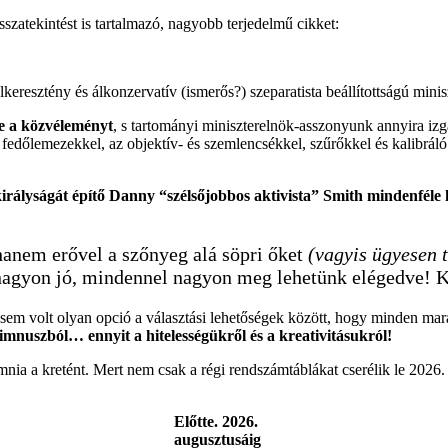
sszatekintést is tartalmazó, nagyobb terjedelmű cikket:
eresztény és álkonzervatív (ismerős?) szeparatista beállítottságú minis
te a közvéleményt
, s tartományi miniszterelnök-asszonyunk annyira izga
 fedőlemezekkel, az objektív- és szemlencsékkel, szűrőkkel és kalibráló
királyságát építő Danny “szélsőjobbos aktivista” Smith mindenféle 
hanem erővel a szőnyeg alá söpri őket
(vagyis ügyesen 
nagyon jó, mindennel nagyon meg lehetünk elégedve!
sem volt olyan opció a választási lehetőségek között, hogy minden mar
 himnuszból… ennyit a hitelességükről és a kreativitásukról!
omnia a kretént. Mert nem csak a régi rendszámtáblákat cserélik le 2026.
Előtte. 2026.
augusztusáig