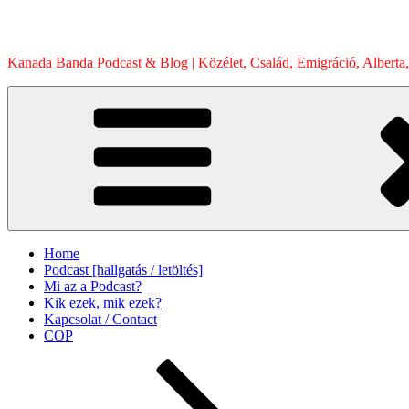
Skip
to
content
Kanada Banda Podcast & Blog | Közélet, Család, Emigráció, Alberta,
Home
Podcast [hallgatás / letöltés]
Mi az a Podcast?
Kik ezek, mik ezek?
Kapcsolat / Contact
COP
Scroll
down
to