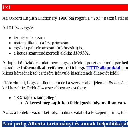
1×1
Az Oxford English Dictionary 1986 óta rögzíti a
“101”
használatát e
A 101 (százegy):
természetes szám,
matematikában a 26. prímszám,
egyben palindromszám (tükörszám) is,
a kettes számrendszerbeli alakja:
1100101
.
A dupla költözködés miatt nem nagyon íródott poszt az elmúlt pár hét
maradjak:
informatikai területen a ‘101’ egy
HTTP állapotkód
, am
kliens kérésének teljesítésére irányuló kísérletének állapotát jelöli.
Előfordulhat, hogy a kliens nem érti a szerver által jelentett összes ál
kell kezelnie. Példuál – azaz ebben az esetben:
1XX tájékoztató jellegű
A kérést megkaptuk, a feldolgozás folyamatban van.
Azaz: a fentebb vázolt két folyamatnak valahol a közepén járunk, teh
Ami pedig Alberta tartományt és annak belpolitikáját