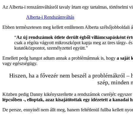
Az Alberta-i renszámváltásról tavaly írtam egy tartalmas, történelmi vi
Alberta-i Rendszámváltás
Ebben természetesen meg kellett említenem Alberta szélsőjobboldali álk
“
Az új rendszámok ötlete derült égből villámcsapásként ér
csak a régóta vágyott mikroszkópot kapja meg az üres tárgy- és
kutatóközpontot, személyzettel együtt.”
Emellett pedg hangot adtam annak a problémámnak is, hogy
a saját 
vagy egészségügy.
Hiszen, ha a fővezér nem beszél a problémákról – 
szép, minden 
Közben pedig Danny kikényszerítette a rendszámok cseréjét: egyszer 
lépcsőben -, elloptak, azaz kisajátítottak egy idézetett a kanadai
De persze, ennyinél nem állt meg, hanem feltétlenül fullba kellett ny