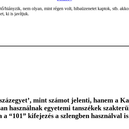
/hiányzik, nem olyan, mint régen volt, hibaüzenetet kaptok, stb. akk
, ki is javítjuk.
‘százegyet’, mint számot jelenti, hanem a 
ran használnak egyetemi tanszékek szakterül
 a “101” kifejezés a szlengben használval i