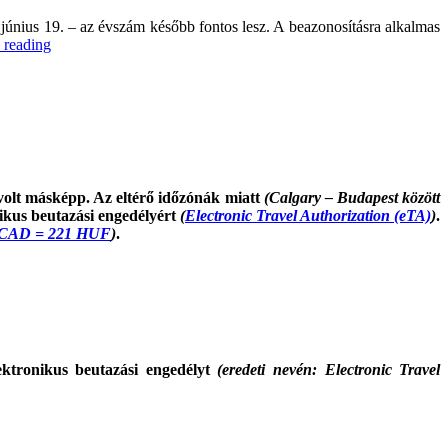
. június 19. – az évszám később fontos lesz. A beazonosításra alkalmas
“Így
 reading
Utazz
Kanadába!
(eTA)
#2”
 volt másképp. Az eltérő időzónák miatt
(Calgary – Budapest között
onikus beutazási engedélyért
(
Electronic Travel Authorization (eTA)
)
.
 1 CAD = 221 HUF
)
.
ektronikus beutazási engedélyt
(eredeti nevén: Electronic Travel