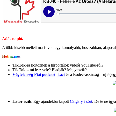
Adás napló.
A több kisebb mellett ma is volt egy komolyabb, hosszabban, alaposab
H
e
t
i
s
z
í
n
e
s
TikTok
-ra költöznek a hírportálok videói YouTube-ról?
TikTok
– mi lesz vele? Eladják? Megveszik?
Végtelenség Fiai podcast
:
Laci
és a Bódécsászárság – új fejeg
Lator iszik.
Egy ajándékba kapott
Calgary-i sört
. De te ne igyá