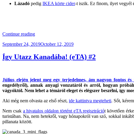
Lázadó
pedig
IKEA körte cider
-t iszik. Ez finom, ilyet vegyél 
“KB040
Continue reading
–
Posted
September 24, 2019
October 12, 2019
Fehér-
on
e
Az
Így Utazz Kanadába! (eTA) #2
Orosz?
(A
Belarusz
Válság)”
Július elején jelent meg egy terjedelmes, ám nagyon fontos és
engedélyről), annak anyagi vonzatáról és arról, hogyan próbál
vágyóktól. Nem lehet a témáról eleget és elégszer beszélni, így mo
Aki még nem olvasta az első részt,
ide kattintva megteheti
. Sőt, kérem
Nem csak
a hivatalos oldalon történt eTA regisztráció
t követően érke
turistában. Na, nem hetekről, vagy hónapokról van szó, sokkal inkább c
pillanata között.