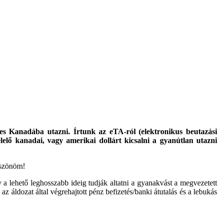
s Kanadába utazni. Írtunk az eTA-ról (elektronikus beutazási
elő kanadai, vagy amerikai dollárt kicsalni a gyanútlan utazni
Köszönöm!
 a lehető leghosszabb ideig tudják altatni a gyanakvást a megvezetett
z áldozat által végrehajtott pénz befizetés/banki átutalás és a lebukás