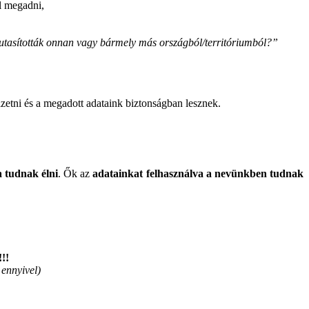
l megadni,
iutasították onnan vagy bármely más országból/territóriumból?”
zetni és a megadott adataink biztonságban lesznek.
a tudnak élni
. Ők az
adatainkat felhasználva a nevünkben tudnak
!!!
 ennyivel)