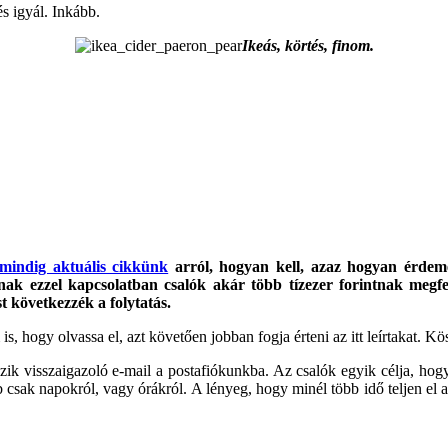
és igyál. Inkább.
Ikeás, körtés, finom.
.
 mindig aktuális cikkünk
arról, hogyan kell, azaz hogyan érdeme
nak ezzel kapcsolatban csalók akár több tízezer forintnak megfel
st következzék a folytatás.
 is, hogy olvassa el, azt követően jobban fogja érteni az itt leírtakat. 
zik visszaigazoló e-mail a postafiókunkba. Az csalók egyik célja, hogy
sak napokról, vagy órákról. A lényeg, hogy minél több idő teljen el a a