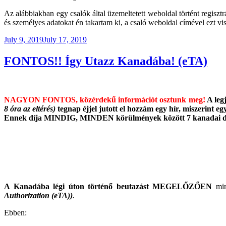
Az alábbiakban egy csalók által üzemeltetett weboldal történt regiszt
és személyes adatokat én takartam ki, a csaló weboldal címével ezt vis
Posted
July 9, 2019
July 17, 2019
on
FONTOS!! Így Utazz Kanadába! (eTA)
NAGYON FONTOS, közérdekű információt osztunk meg!
A legj
8 óra az eltérés)
tegnap éjjel jutott el hozzám egy hír, miszerint eg
Ennek díja MINDIG, MINDEN körülmények között 7 kanadai d
A Kanadába légi úton történő beutazást MEGELŐZŐEN
min
Authorization (eTA))
.
Ebben: