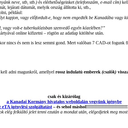
nyánk neve, stb, stb.)
és elérhetőségeinket
(telefonszám, e-mail cím)
kel
, lejárati dátumát, melyik ország állította ki, stb.,
lni, például:
délyt kapjon, vagy előfordult-e, hogy nem engedték be Kanadába vagy k
al, vagy volt-e tuberkulózisban szenvedő egyén közelében?”
rtyával online kifizetni – rögtön az adatlap kitöltése után.
kkor nincs és nem is lesz semmi gond. Mert valóban 7 CAD-ot fogunk fi
 kell adni magunkról, amellyel
rossz indulatú emberek
(csalók)
vissz
csak és kizárólag
a Kanadai Kormány hivatalos weboldalán vegyünk igénybe
z eTA igénylési szolgáltatást
– és sehol máshol!!!!!!!!!!!!!!!!!!!!!!!!!!!!!
k elég felkiáltó jelet tenni ezután a mondat után, elégedjetek meg most