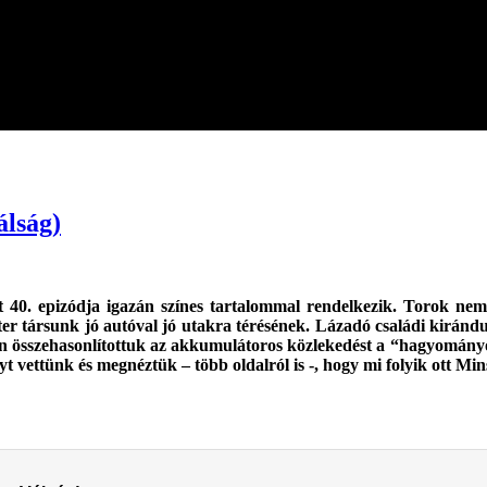
álság)
 40. epizódja igazán színes tartalommal rendelkezik. Torok nem
r társunk jó autóval jó utakra térésének. Lázadó családi kirándu
án összehasonlítottuk az akkumulátoros közlekedést a “hagyományo
ányt vettünk és megnéztük – több oldalról is -, hogy mi folyik ott M
.