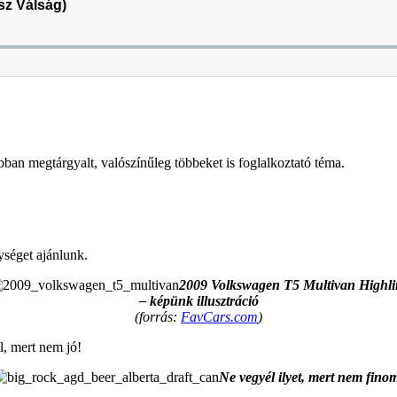
.
ban megtárgyalt, valószínűleg többeket is foglalkoztató téma.
ységet ajánlunk.
2009 Volkswagen T5 Multivan Highli
– képünk illusztráció
(forrás:
FavCars.com
)
l, mert nem jó!
Ne vegyél ilyet, mert nem fino