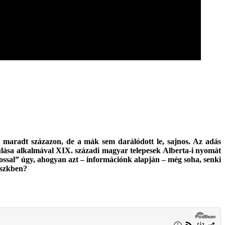
 maradt százazon, de a mák sem darálódott le, sajnos. Az adás
lása alkalmával XIX. századi magyar telepesek Alberta-i nyomát
ssal” úgy, ahogyan azt – információnk alapján – még soha, senki
inszkben?