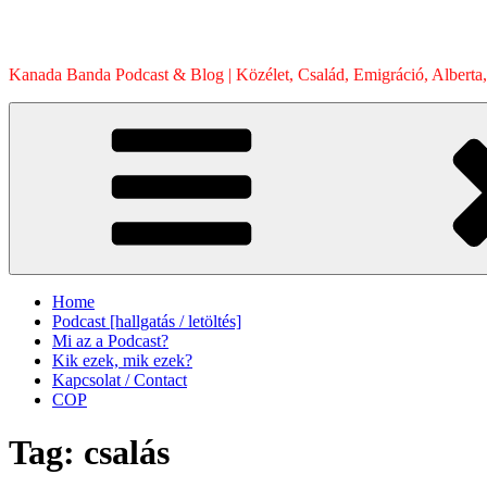
Skip
to
content
Kanada Banda Podcast & Blog | Közélet, Család, Emigráció, Alberta,
Home
Podcast [hallgatás / letöltés]
Mi az a Podcast?
Kik ezek, mik ezek?
Kapcsolat / Contact
COP
Tag:
csalás