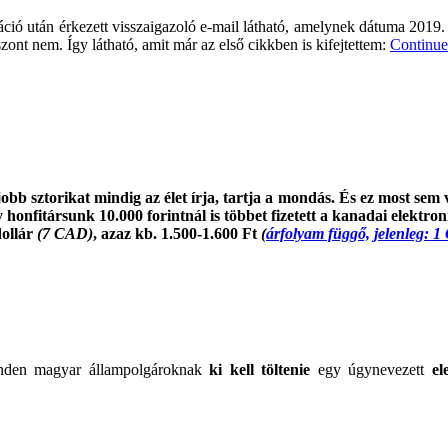
ráció után érkezett visszaigazoló e-mail látható, amelynek dátuma 2019
zont nem. Így látható, amit már az első cikkben is kifejtettem:
Continue
obb sztorikat mindig az élet írja, tartja a mondás. És ez most sem
y honfitársunk 10.000 forintnál is többet fizetett a kanadai elektr
ollár
(7 CAD)
, azaz kb. 1.500-1.600 Ft
(
árfolyam függő, jelenleg:
den magyar állampolgároknak
ki kell töltenie
egy úgynevezett
el