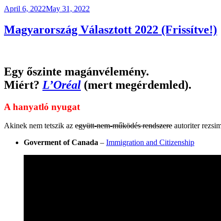
Posted
April 6, 2022
May 31, 2022
on
Magyarország Választott 2022 (Frissítve!)
Egy őszinte magánvélemény.
Miért?
L’Oréal
(mert megérdemled).
A hanyatló nyugat
Akinek nem tetszik az
együtt-nem-működés rendszere
autoriter rezsi
Goverment of Canada
–
Immigration and Citizenship