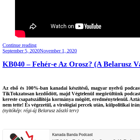
“Magyarország
Continue reading
Posted
Választott
September 5, 2020
November 1, 2020
on
2022
(Frissítve!)”
KB040 – Fehér-e Az Orosz? (A Belarusz V
Az első és 100%-ban kanadai készítésű, magyar nyelvű podcast
TikTokzatosan kezdődött, majd Végtelenül megörültünk podcaste
kereste csapatszállítója kormánya mögött, eredménytelenül. Azt
nem tette! És végezetül, a virológiai percek után, külpolitikai ir
(nyitókép: régi-új Belarusz zászló terv)