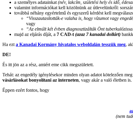
a személyes adatainkat
(név, lakcím, születési hely és idő, édesa
valamint információkat kell közölnünk az útlevelünkről: sorszámát
továbbá néhány egyértelmű és egyszerű kérdést kell megválaszo
“Visszautasították-e valaha is, hogy vízumot vagy enge
vagy
“Az elmúlt két évben diagnosztizálták Önt tuberkulóziss
majd az eljárás díját, a
7 CAD-t
(azaz 7 kanadai dollárt)
bankká
Ha ezt
a Kanadai Kormány hivatalos weboldalán tesszük meg
, a
DE!
És itt jön az a rész, amiért eme cikk megszületett.
Tehát: az engedély igénylésekor minden olyan adatot kötelezően meg
vásárlásokat bonyolítani az interneten
, vagy akár a való életben is.
Éppen ezért fontos, hogy
a
(nem tudo