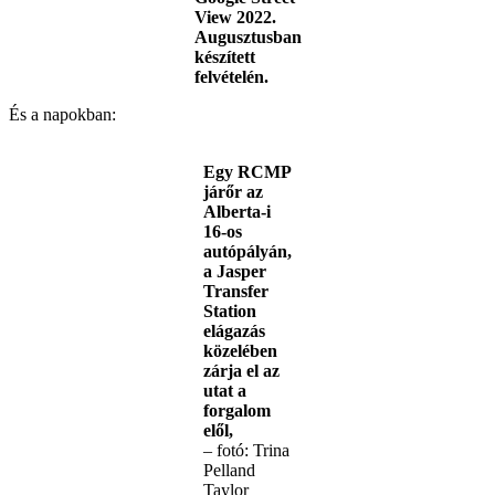
View 2022.
Augusztusban
készített
felvételén.
És a napokban:
Egy RCMP
járőr az
Alberta-i
16-os
autópályán,
a Jasper
Transfer
Station
elágazás
közelében
zárja el az
utat a
forgalom
elől,
– fotó: Trina
Pelland
Taylor