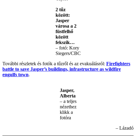
2 tűz
között:
Jasper
városa a 2
füstfelhő
között
fekszik…
– fotó: Kory
Siegers/CBC
További részletek és fotók a tűzről és az evakuálásról:
Firefighters
battle to save Jasper’s buildings, infrastructure as wildfire
engulfs town
.
Jasper,
Alberta
– a teljes
nézethez
klikk a
fotóra
– Lázadó