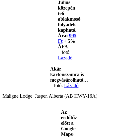
Július
közepén
téli
ablakmosó
folyadék
kapható.
Ára:
995
Ft
+ 5%
ÁFA
.
– fotó:
Lázadó
Akár
kartonszámra is
megvásárolható…
– fotó:
Lázadó
Maligne Lodge, Jasper, Alberta (AB HWY-16A)
Az
erdőtűz
előtt a
Google
Maps-