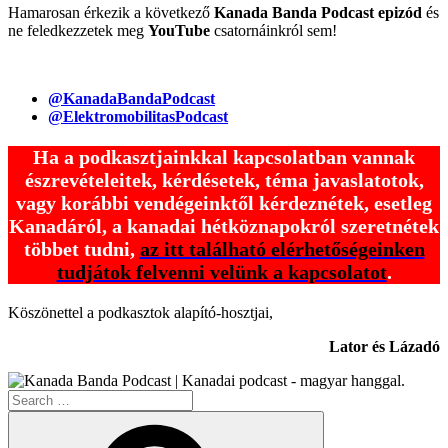
Hamarosan érkezik a következő
Kanada Banda Podcast epizód
és
ne feledkezzetek meg
YouTube
csatornáinkról sem!
@KanadaBandaPodcast
@ElektromobilitasPodcast
Ha a podkasztjainkkal kapcsolatban vannak
észrevételeitek, kérdésetek, téma javaslatotok,
vagy korábbi vendégeinktől kérdeznétek, esetleg
Kanadáról, a kanadai hétköznapokról szeretnétek
többet tudni,
az itt található elérhetőségeinken
tudjátok felvenni velünk a kapcsolatot
.
Köszönettel a podkasztok alapító-hosztjai,
Lator és Lázadó
Search
for:
Search