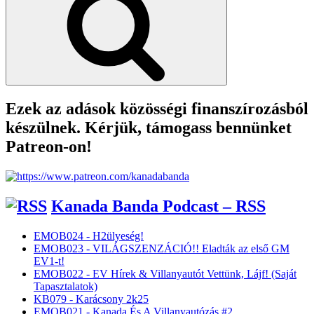
Ezek az adások közösségi finanszírozásból
készülnek. Kérjük, támogass bennünket
Patreon-on!
Kanada Banda Podcast – RSS
EMOB024 - H2ülyeség!
EMOB023 - VILÁGSZENZÁCIÓ!! Eladták az első GM
EV1-t!
EMOB022 - EV Hírek & Villanyautót Vettünk, Lájf! (Saját
Tapasztalatok)
KB079 - Karácsony 2k25
EMOB021 - Kanada És A Villanyautózás #2