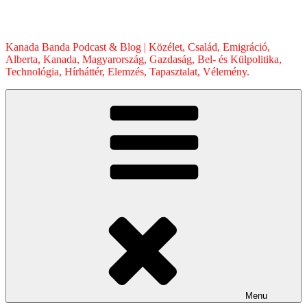
Skip
to
content
Kanada Banda Podcast & Blog | Közélet, Család, Emigráció,
Alberta, Kanada, Magyarország, Gazdaság, Bel- és Külpolitika,
Technológia, Hírháttér, Elemzés, Tapasztalat, Vélemény.
Menu