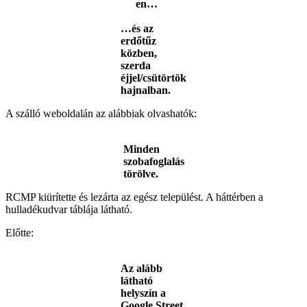
en…
…és az
erdőtűz
közben,
szerda
éjjel/csütörtök
hajnalban.
A szálló weboldalán az alábbiak olvashatók:
Minden
szobafoglalás
törölve.
RCMP kiürítette és lezárta az egész települést. A háttérben a
hulladékudvar táblája látható.
Előtte:
Az alább
látható
helyszín a
Google Street