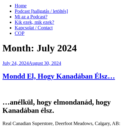
Home
Podcast [hallgatás / letöltés]
Mi az a Podcast?
Kik ezek, mik ezek?
Kapcsolat / Contact
COP
Month:
July 2024
Posted
July 24, 2024
August 30, 2024
on
Mondd El, Hogy Kanadában Élsz…
…anélkül, hogy elmondanád, hogy
Kanadában élsz.
Real Canadian Superstore, Deerfoot Meadows, Calgary, AB: