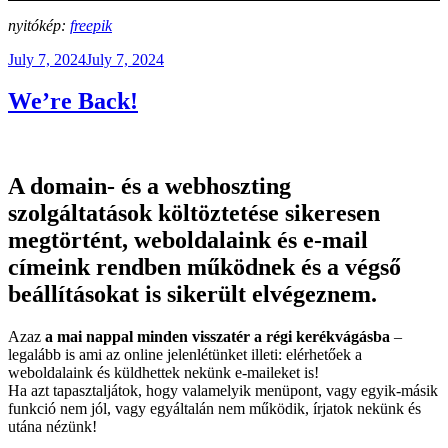
nyitókép:
freepik
Posted
July 7, 2024
July 7, 2024
on
We’re Back!
A domain- és a webhoszting
szolgáltatások költöztetése sikeresen
megtörtént, weboldalaink és e-mail
címeink rendben működnek és a végső
beállításokat is sikerült elvégeznem.
Azaz
a mai nappal minden visszatér a régi kerékvágásba
–
legalább is ami az online jelenlétünket illeti: elérhetőek a
weboldalaink és küldhettek nekünk e-maileket is!
Ha azt tapasztaljátok, hogy valamelyik menüpont, vagy egyik-másik
funkció nem jól, vagy egyáltalán nem működik, írjatok nekünk és
utána nézünk!