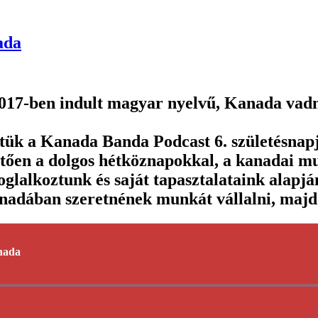
ada
a 2017-ben indult magyar nyelvű, Kanada vad
k a Kanada Banda Podcast 6. születésnapját
ően a dolgos hétköznapokkal, a kanadai mun
lalkoztunk és saját tapasztalataink alapjá
anadában szeretnének munkát vállalni, majd 