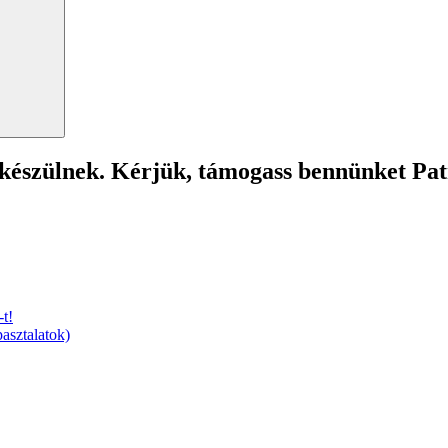
 készülnek. Kérjük, támogass bennünket Pa
t!
asztalatok)