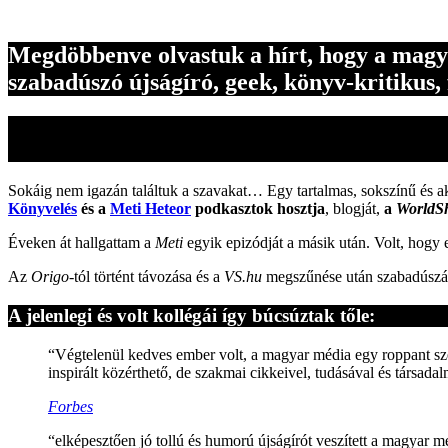
Megdöbbenve olvastuk a hírt, hogy a magya
szabadúszó újságíró, geek, könyv-kritikus, 
Sokáig nem igazán találtuk a szavakat… Egy tartalmas, sokszínű és akt
Könyvelés
és a
Meti Heteor
podkasztok hosztja
, blogját,
a
WorldS
Éveken át hallgattam a
Meti
egyik epizódját a másik után. Volt, hogy
Az
Origo
-tól történt távozása és a
VS.hu
megszűnése után szabadúszásra
A jelenlegi és volt kollégái így búcsúztak tőle:
“Végtelenül kedves ember volt, a magyar média egy roppant szél
inspirált közérthető, de szakmai cikkeivel, tudásával és társada
Forbes
“elképesztően jó tollú és humorú újságírót veszített a magyar 