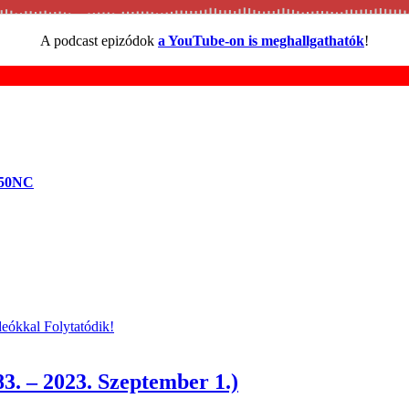
A podcast epizódok
a YouTube-on is meghallgathatók
!
950NC
eókkal Folytatódik!
3. – 2023. Szeptember 1.)