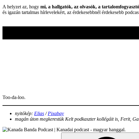
A helyzet az, hogy
mi, a hallgatók, az olvasók, a tartalomfogyasz
és igazán tartalmas hírlevelekért, az érdekesebbnél érdekesebb podcas
Too-da-loo.
nyitókép:
Elias
/
Pixabay
magán úton megkerestük Kelt podkaszter kollégáit is, Ferit, Ga
Search