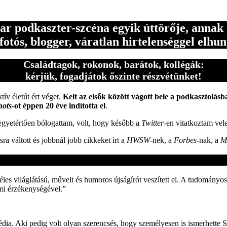
r podkaszter-szcéna egyik úttörője, annak
fotós, blogger, váratlan hirtelenséggel elhun
Családtagok, rokonok, barátok, kollégák:
kérjük, fogadjátok őszinte részvétünket!
ív életút ért véget.
Kelt az elsők között vágott bele a podkasztolásb
hots
-ot éppen 20 éve indította el
.
 egyetértően bólogattam, volt, hogy később a
Twitter
-en vitatkoztam v
 váltott és jobbnál jobb cikkeket írt a
HWSW
-nek, a
Forbes
-nak, a
M
es világlátású, művelt és humoros újságírót veszített el. A tudományos-
lmi érzékenységével.”
média. Aki pedig volt olyan szerencsés, hogy személyesen is ismerhette