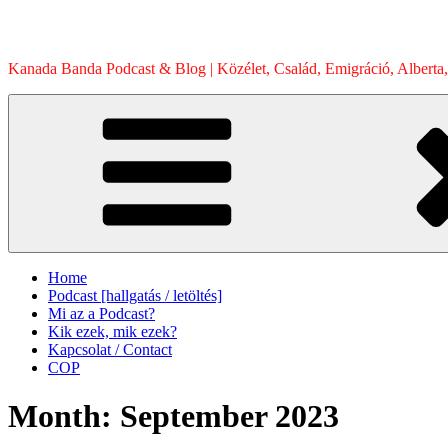
Skip
to
content
Kanada Banda Podcast & Blog | Közélet, Család, Emigráció, Alberta,
Home
Podcast [hallgatás / letöltés]
Mi az a Podcast?
Kik ezek, mik ezek?
Kapcsolat / Contact
COP
Month:
September 2023