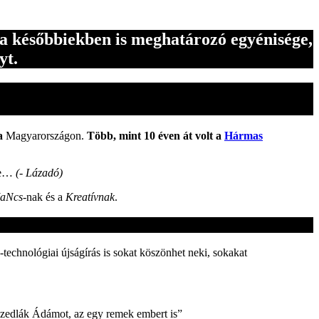
 a későbbiekben is meghatározó egyénisége,
yt.
a
Magyarországon.
Több, mint 10 éven át volt a
Hármas
ele…
(- Lázadó)
aNcs
-nak és a
Kreatívnak
.
technológiai újságírás is sokat köszönhet neki, sokakat
 Szedlák Ádámot, az egy remek embert is”