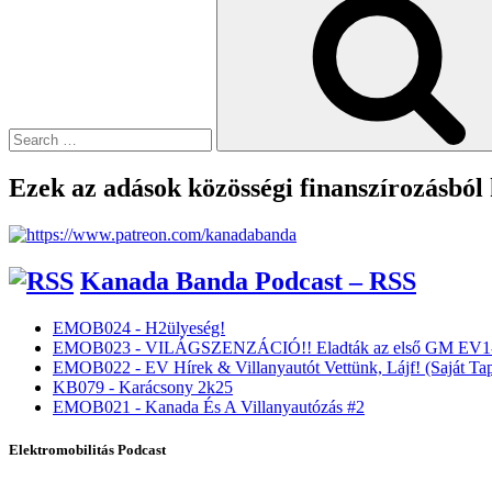
for:
Ezek az adások közösségi finanszírozásból
Kanada Banda Podcast – RSS
EMOB024 - H2ülyeség!
EMOB023 - VILÁGSZENZÁCIÓ!! Eladták az első GM EV1-
EMOB022 - EV Hírek & Villanyautót Vettünk, Lájf! (Saját Tap
KB079 - Karácsony 2k25
EMOB021 - Kanada És A Villanyautózás #2
Elektromobilitás Podcast