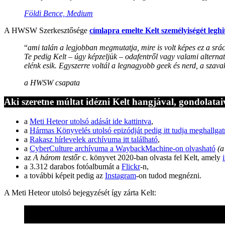
Földi Bence, Medium
A HWSW Szerkesztősége
címlapra emelte Kelt személyiségét legh
“
ami talán a legjobban megmutatja, mire is volt képes ez a sr
Te pedig Kelt – úgy képzeljük – odafentről vagy valami alternat
elénk esik. Egyszerre voltál a legnagyobb geek és nerd, a szavak
a HWSW csapata
Aki szeretne múltat idézni Kelt hangjával, gondolataiv
a
Meti Heteor utolsó adását ide kattintva
,
a
Hármas Könyvelés utolsó epizódját pedig itt tudja meghallgat
a
Rakasz hírlevelek archívuma itt található
,
a
CyberCulture archívuma a WaybackMachine-on olvasható
(a
az
A három testőr
c. könyvet 2020-ban olvasta fel Kelt, amely
a 3.312 darabos fotóalbumát a
Flickr
-n,
a további képeit pedig az
Instagram
-on tudod megnézni.
A Meti Heteor utolsó bejegyzését így zárta Kelt: