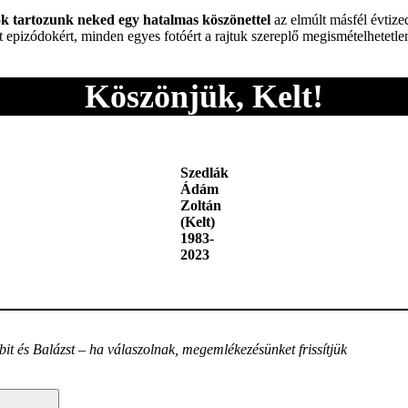
tók tartozunk neked egy hatalmas köszönettel
az elmúlt másfél évtize
t epizódokért, minden egyes fotóért a rajtuk szereplő megismételhetetlen
Köszönjük, Kelt!
Szedlák
Ádám
Zoltán
(Kelt)
1983-
2023
bit és Balázst – ha válaszolnak, megemlékezésünket frissítjük
Search