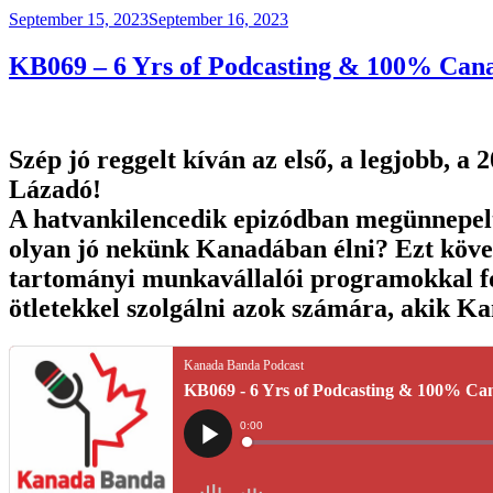
Posted
September 15, 2023
September 16, 2023
on
KB069 – 6 Yrs of Podcasting & 100% Can
Szép jó reggelt kíván az első, a legjobb, 
Lázadó!
A hatvankilencedik epizódban megünnepeltü
olyan jó nekünk Kanadában élni? Ezt követ
tartományi munkavállalói programokkal fog
ötletekkel szolgálni azok számára, akik K