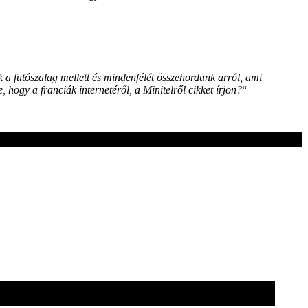
k a futószalag mellett és mindenfélét összehordunk arról, ami
 hogy a franciák internetéről, a Minitelről cikket írjon?
“