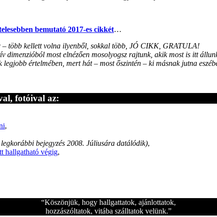
itelesebben bemutató 2017-es cikkét
…
ác – több kellett volna ilyenből, sokkal több, JÓ CIKK, GRATULA!
ív dimenzióból most elnézően mosolyogsz rajtunk, akik most is itt állun
 legjobb értelmében, mert hát – most őszintén – ki másnak jutna eszébe,
al, fotóival az:
ni
,
 legkorábbi bejegyzés 2008. Júliusára datálódik)
,
itt hallgatható végig
,
“Köszönjük, hogy hallgattatok, ajánlottatok,
hozzászóltatok, vitába szálltatok velünk.”