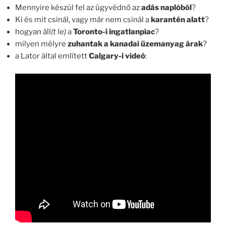
Mennyire készül fel az ügyvédnő az
adás naplóból
?
Ki és mit csinál, vagy már nem csinál a
karantén alatt
?
hogyan áll
(t le)
a
Toronto-i ingatlanpiac
?
milyen mélyre
zuhantak a kanadai üzemanyag árak
?
a Lator által említett
Calgary-i videó
: