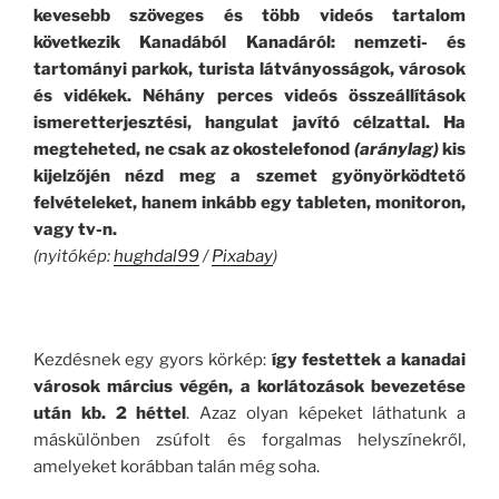
kevesebb szöveges és több videós tartalom
következik Kanadából Kanadáról: nemzeti- és
tartományi parkok, turista látványosságok, városok
és vidékek. Néhány perces videós összeállítások
ismeretterjesztési, hangulat javító célzattal. Ha
megteheted, ne csak az okostelefonod
(aránylag)
kis
kijelzőjén nézd meg a szemet gyönyörködtető
felvételeket, hanem inkább egy tableten, monitoron,
vagy tv-n.
(nyitókép:
hughdal99
/
Pixabay
)
.
Kezdésnek egy gyors körkép:
így festettek a kanadai
városok március végén, a korlátozások bevezetése
után kb. 2 héttel
. Azaz olyan képeket láthatunk a
máskülönben zsúfolt és forgalmas helyszínekről,
amelyeket korábban talán még soha.