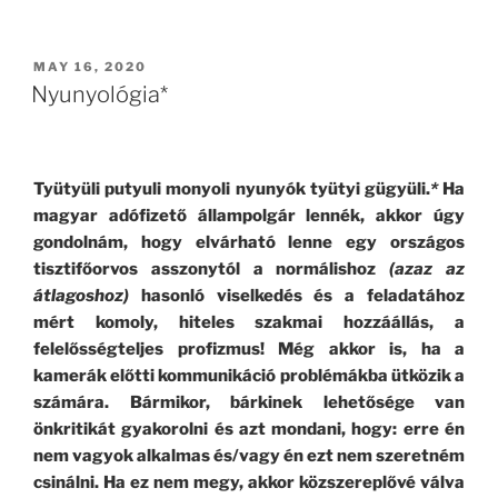
A
Lejtőn”
POSTED
MAY 16, 2020
ON
Nyunyológia*
Tyütyüli putyuli monyoli nyunyók tyütyi gügyüli.
*
Ha
magyar adófizető állampolgár lennék, akkor úgy
gondolnám, hogy elvárható lenne
egy országos
tisztifőorvos
asszonytól a
normálishoz
(azaz az
átlagoshoz)
hasonló viselkedés és a feladatához
mért komoly, hiteles szakmai hozzáállás, a
felelősségteljes profizmus! Még akkor is, ha a
kamerák előtti kommunikáció problémákba ütközik a
számára. Bármikor, bárkinek lehetősége van
önkritikát gyakorolni és azt mondani, hogy: erre én
nem vagyok alkalmas és/vagy én ezt nem szeretném
csinálni. Ha ez nem megy, akkor közszereplővé válva