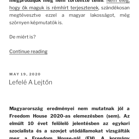
megpróbáljuk meg nem történtté tenni
.
Nem elég,
hogy ők maguk is rémhírt terjesztenek
, szándékosan
megtévesztve ezzel a magyar lakosságot, még
szörnyen képmutatók is.
De miért is?
“Mélységes
Continue reading
Döbbenet
–
Második
POSTED
MAY 19, 2020
ON
Felvonás!”
Lefelé A Lejtőn
Magyarország eredményei nem mutatnak jól a
Freedom House 2020-as elemezésben (sem). Az
elmúlt 10 évet felölelő jelentésben az egykori
szocialista és a szovjet utódállamokat vizsgálták
meg a Freedom House-nál (FH). A kormány