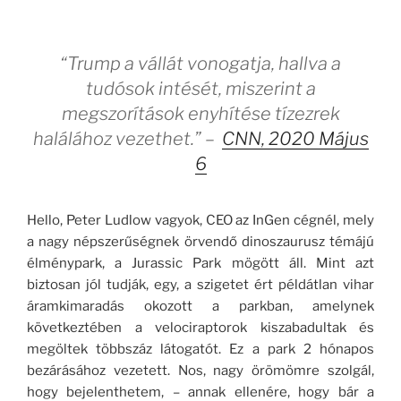
“Trump a vállát vonogatja, hallva a
tudósok intését, miszerint a
megszorítások enyhítése tízezrek
halálához vezethet.” –
CNN, 2020 Május
6
Hello, Peter Ludlow vagyok, CEO az InGen cégnél, mely
a nagy népszerűségnek örvendő dinoszaurusz témájú
élménypark, a Jurassic Park mögött áll. Mint azt
biztosan jól tudják, egy, a szigetet ért példátlan vihar
áramkimaradás okozott a parkban, amelynek
következtében a velociraptorok kiszabadultak és
megöltek többszáz látogatót. Ez a park 2 hónapos
bezárásához vezetett. Nos, nagy örömömre szolgál,
hogy bejelenthetem, – annak ellenére, hogy bár a