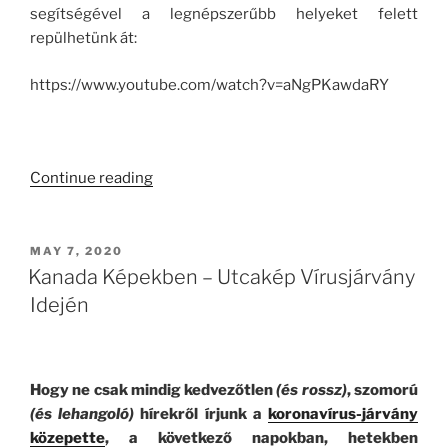
segítségével a legnépszerűbb helyeket felett
repülhetünk át:
https://www.youtube.com/watch?v=aNgPKawdaRY
.
“Kanada
Continue reading
Képekben
–
Alberta
POSTED
MAY 7, 2020
ON
(1.
Kanada Képekben – Utcakép Vírusjárvány
rész)”
Idején
Hogy ne csak mindig kedvezőtlen
(és rossz)
, szomorú
(és lehangoló)
hírekről írjunk a
koronavírus-járvány
közepette
, a következő napokban, hetekben