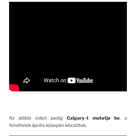
Az alábbi videó pedig
Calgary-t mutatja be
, a
felvételek április közepén készültek.