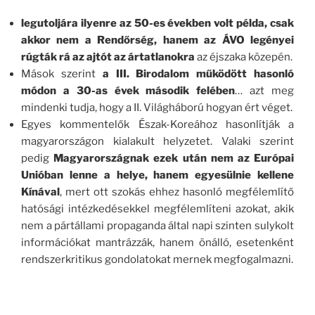
legutoljára ilyenre az 50-es években volt példa, csak
akkor nem a Rendőrség, hanem az ÁVO legényei
rúgták rá az ajtót az ártatlanokra
az éjszaka közepén.
Mások szerint
a III. Birodalom működött hasonló
módon a 30-as évek második felében
… azt meg
mindenki tudja, hogy a II. Világháború hogyan ért véget.
Egyes kommentelők Észak-Koreához hasonlítják a
magyarországon kialakult helyzetet. Valaki szerint
pedig
Magyarországnak ezek után nem az Európai
Unióban lenne a helye, hanem egyesülnie kellene
Kínával
, mert ott szokás ehhez hasonló megfélemlítő
hatósági intézkedésekkel megfélemlíteni azokat, akik
nem a pártállami propaganda által napi szinten sulykolt
információkat mantrázzák, hanem önálló, esetenként
rendszerkritikus gondolatokat mernek megfogalmazni.
.