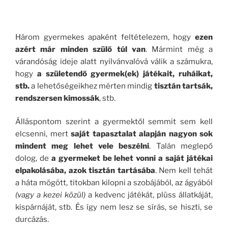
.
Három gyermekes apaként feltételezem, hogy
ezen
azért már minden szülő túl van
. Mármint még a
várandóság ideje alatt nyilvánvalóvá válik a számukra,
hogy
a születendő gyermek(ek) játékait, ruháikat,
stb.
a lehetőségeikhez mérten mindig
tisztán tartsák,
rendszersen kimossák
, stb.
Álláspontom szerint a gyermektől semmit sem kell
elcsenni, mert
saját tapasztalat alapján nagyon sok
mindent meg lehet vele beszélni
. Talán meglepő
dolog, de
a gyermeket be lehet vonni a saját játékai
elpakolásába, azok tisztán tartásába
. Nem kell tehát
a háta mögött, titokban kilopni a szobájából, az ágyából
(vagy a kezei közül)
a kedvenc játékát, plüss állatkáját,
kispárnáját, stb. És így nem lesz se sírás, se hiszti, se
durcázás.