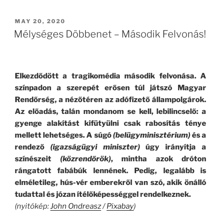
Velociraptorok
még
POSTED
MAY 20, 2020
ON
szabadon
Mélységes Döbbenet – Második Felvonás!
vannak,
de
nincs
Elkezdődött a tragikomédia második felvonása. A
okunk
színpadon a szerepét erősen túl játszó Magyar
nem
Rendőrség, a nézőtéren az adófizető állampolgárok.
megnyitni
Az előadás, talán mondanom se kell, lebilincselő: a
a
gyenge alakítást kifütyülni csak rabosítás ténye
Jurassic
mellett lehetséges. A súgó
(belügyminisztérium)
és a
Parkot
rendező
(igazságügyi miniszter)
úgy irányítja a
–
színészeit
(közrendőrök)
, mintha azok dróton
Carlos
rángatott fabábúk lennének. Pedig, legalább is
Greaves”
elméletileg, hús-vér emberekről van szó, akik önálló
tudattal és józan ítélőképességgel rendelkeznek.
(nyitókép:
John Ondreasz
/
Pixabay
)