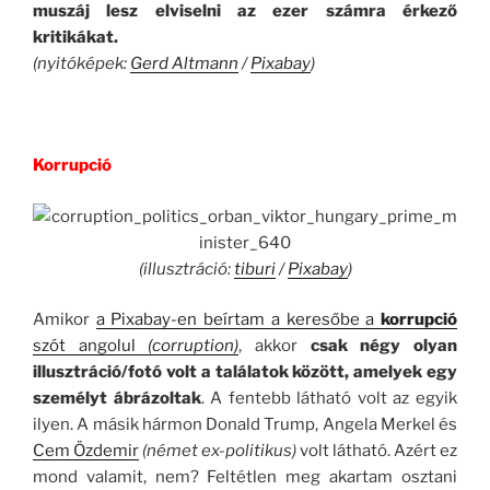
muszáj lesz elviselni az ezer számra érkező
kritikákat.
(nyitóképek:
Gerd Altmann
/
Pixabay
)
.
Korrupció
(illusztráció:
tiburi
/
Pixabay
)
Amikor
a Pixabay-en beírtam a keresőbe a
korrupció
szót angolul
(corruption)
, akkor
csak négy olyan
illusztráció/fotó volt a találatok között, amelyek egy
személyt ábrázoltak
. A fentebb látható volt az egyik
ilyen. A másik hármon Donald Trump, Angela Merkel és
Cem Özdemir
(német ex-politikus)
volt látható. Azért ez
mond valamit, nem? Feltétlen meg akartam osztani