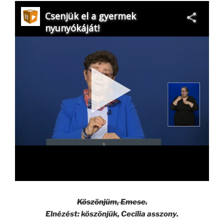
Köszönjüm, Emese.
Elnézést: köszönjük, Cecília asszony.