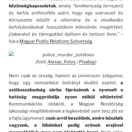
közönségkapcsolatok
, amely
“tevékenység tervszerű
és tartós erőfeszítés azért, hogy egy szervezet és
környezete között a vélemény és a viselkedés
befolyásolásával hosszútávon kölcsönös megértést,
jóakaratot és támogatást építsen és tartson fenn.”
–
írja a
Magyar Public Relations Szövetség
.
(fotó:
Alexas_Fotos
/
Pixabay
)
Nem csak az ország, hanem az univerzum szégyene,
hogy egy nemzetközi botrányt kiváltó esetet,
a
szólásszabadság sárba tiprásának a nyomait a
hatóság megpróbálja nyom nélkül eltüntetni
!
Kommunikációs oldalról, a Magyar Rendőrség
lakossági megítélésének a legkevésbé sem tesz jót ez
a fajta ügymenet:
csak arról beszélünk, amire büszkék
vagyunk, a hibáinkat pedig erőnek erejével