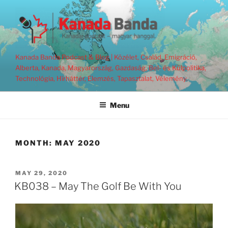
Skip
to
content
Kanada Banda Podcast & Blog | Közélet, Család, Emigráció,
Alberta, Kanada, Magyarország, Gazdaság, Bel- és Külpolitika,
Technológia, Hírháttér, Elemzés, Tapasztalat, Vélemény.
Menu
MONTH:
MAY 2020
POSTED
MAY 29, 2020
ON
KB038 – May The Golf Be With You