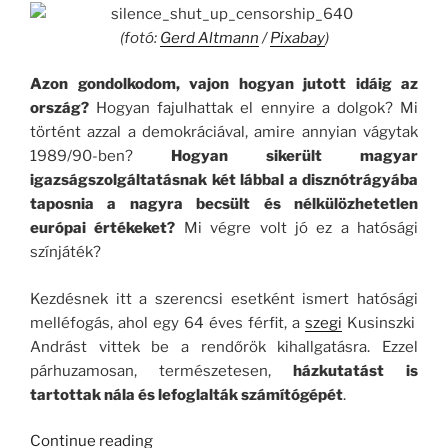
(fotó:
Gerd Altmann
/
Pixabay
)
Azon gondolkodom, vajon hogyan jutott idáig az
ország?
Hogyan fajulhattak el ennyire a dolgok? Mi
történt azzal a demokráciával, amire annyian vágytak
1989/90-ben?
Hogyan sikerült magyar
igazságszolgáltatásnak két lábbal a disznótrágyába
taposnia a nagyra becsült és nélkülözhetetlen
európai értékeket?
Mi végre volt jó ez a hatósági
színjáték?
Kezdésnek itt a szerencsi esetként ismert hatósági
melléfogás, ahol egy 64 éves férfit, a
szegi
Kusinszki
Andrást vittek be a rendőrök kihallgatásra. Ezzel
párhuzamosan, természetesen,
házkutatást is
tartottak nála és lefoglalták számítógépét
.
“Mélységes
Continue reading