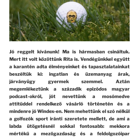
Jó reggelt kívánunk! Ma is hármasban csináltuk.
Mert itt volt közöttünk Rita is. Vendégünkkel együtt
a karantén adta élményeinket és tapasztalatainkat
beszéltük ki: ingatlan és üzemanyag árak,
járványügy gyermek szemmel. Aztán
megemlékeztünk a századik epizódos magyar
podcast-okról, jót nevettünk a mosómedve
attitűddel rendelkező vásárló történetén és a
mindenre jó Windex-en. Nem mehettünk el szó nélkül
a golfozók sport iránti szeretete mellett, de ami a
labda ütögetésnél sokkal fontosabb: mekkora
mértékű a mezőgazdaság és a feldolgozóipar