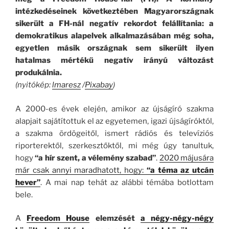
intézkedéseinek következtében Magyarországnak
sikerült a FH-nál negatív rekordot felállítania: a
demokratikus alapelvek alkalmazásában még soha,
egyetlen másik országnak sem sikerült ilyen
hatalmas mértékű negatív irányú változást
produkálnia.
(nyitókép:
lmaresz
/
Pixabay
)
A 2000-es évek elején, amikor az újságíró szakma
alapjait sajátítottuk el az egyetemen, igazi újságíróktól,
a szakma ördögeitől, ismert rádiós és televíziós
riporterektől, szerkesztőktől, mi még úgy tanultuk,
hogy
“a hír szent, a vélemény szabad”
.
2020 májusára
már csak annyi maradhatott, hogy:
“a téma az utcán
hever”
. A mai nap tehát az alábbi témába botlottam
bele.
A
Freedom House
elemzését
a négy-négy-négy