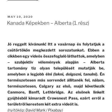
Döbbenet!”
POSTED
MAY 10, 2020
ON
Kanada Képekben – Alberta (1. rész)
Jó reggelt kívánunk! Itt a vasárnap és folytatjuk a
csütörtökön megkezdett sorozatunkat. Ebben a
cikkben egy videós összefoglaló láthattok, amelyben
– szubjektív vélemények alapján – Alberta
tartomány tíz olyan települését mutatják be,
amelyben a legjobb élni
(lakni, dolgozni, tanulni)
. Én
természetesen más sorrendet állítanék fel, nálam,
természetesen, Calgary az első, majd következik
Canmore, Banff, Lethbridge. Az elsőnek linkelt
gyújtésből kimaradt Crowsnest Pass, ezért erről a
területről kerestem két extra videót is.
(nyitókép:
David Mark
/
Pixabay
)