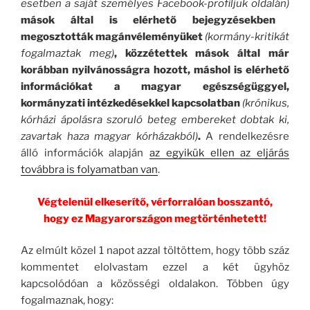
esetben a saját személyes
Facebook-profiljuk oldalán)
mások által is elérhető bejegyzésekben
megosztották magánvéleményüket
(kormány-kritikát
fogalmaztak meg)
, közzétettek mások által már
korábban nyilvánosságra hozott, máshol is elérhető
információkat a magyar egészségüggyel,
kormányzati intézkedésekkel kapcsolatban
(krónikus,
kórházi ápolásra szoruló beteg embereket dobtak ki,
zavartak haza magyar kórházakból)
.
A rendelkezésre
álló információk alapján
az egyikük ellen az eljárás
továbbra is folyamatban van
.
Végtelenül elkeserítő, vérforralóan bosszantó,
hogy ez Magyarországon megtörténhetett!
Az elmúlt közel 1 napot azzal töltöttem, hogy több száz
kommentet elolvastam ezzel a két ügyhöz
kapcsolódóan a közösségi oldalakon. Többen úgy
fogalmaznak, hogy: