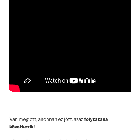
.
Van még ott, ahonnan ez jött, azaz
folytatása
következik
!