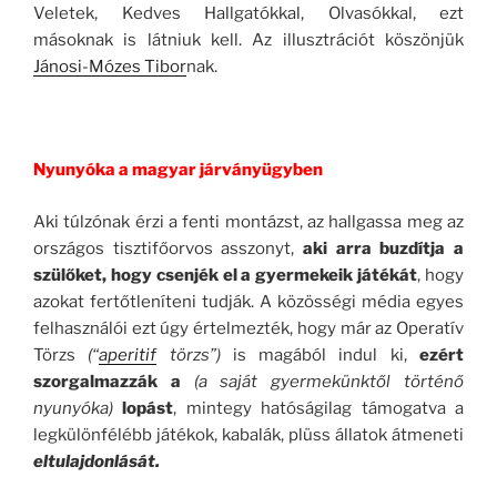
Veletek, Kedves Hallgatókkal, Olvasókkal, ezt
másoknak is látniuk kell. Az illusztrációt köszönjük
Jánosi-Mózes Tibor
nak.
.
Nyunyóka a magyar járványügyben
Aki túlzónak érzi a fenti montázst, az hallgassa meg az
országos tisztifőorvos asszonyt,
aki arra buzdítja a
szülőket, hogy csenjék el a gyermekeik játékát
, hogy
azokat fertőtleníteni tudják. A közösségi média egyes
felhasználói ezt úgy értelmezték, hogy már az Operatív
Törzs
(“
aperitif
törzs”)
is magából indul ki,
ezért
szorgalmazzák a
(a saját gyermekünktől történő
nyunyóka)
lopást
, mintegy hatóságilag támogatva a
legkülönfélébb játékok, kabalák, plüss állatok átmeneti
eltulajdonlását.