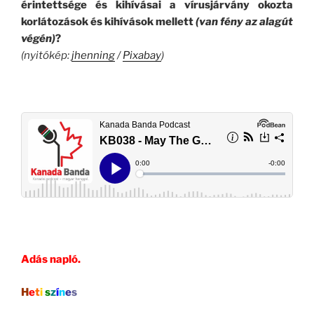
érintettsége és kihívásai a vírusjárvány okozta
korlátozások és kihívások mellett
(van fény az alagút
végén)
?
(nyitókép:
jhenning
/
Pixabay
)
.
..
Adás napló.
H
e
t
i
s
z
í
n
e
s