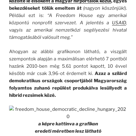
közölte le elsőként a magyar hírportálok közül
, egyes
bekezdéseket tőlük emeltem át
(nagyon köszönjük!)
.
Például ezt is:
“A Freedom House egy amerikai
központú nonprofit szervezet. A jelentés a
USAID
,
vagyis az amerikai nemzetközi segélyezési hivatal
támogatásából valósult meg.”
Ahogyan az alábbi grafikonon látható, a viszgált
szempontok alapján a maximálisan elérhető 7 pontból
hazánk 2010-ben még 5.61 pontot kapott, 10 évvel
később már csak 3,96-ot érdemelt ki.
Azaz a szilárd
demokratikus országok csoportjából Magyarország
folyamtos zuhanó repülést produkálva lesüllyedt a
hibrid rezsimek közé.
a képre kattinva a grafikon
eredeti méretben
lesz látható