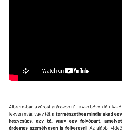
.
Alberta-ban a városhatárokon túl is van bőven látnivaló,
legyen nyár, vagy tél,
a természetben mindig akad egy
hegycsúcs, egy tó, vagy egy folyópart, amelyet
érdemes személyesen is felkeresni
. Az alábbi videó