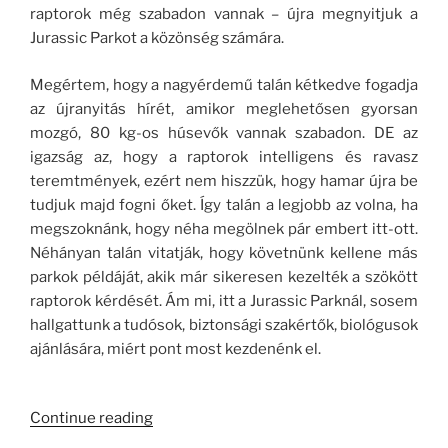
raptorok még szabadon vannak – újra megnyitjuk a
Jurassic Parkot a közönség számára.
Megértem, hogy a nagyérdemű talán kétkedve fogadja
az újranyitás hírét, amikor meglehetősen gyorsan
mozgó, 80 kg-os húsevők vannak szabadon. DE az
igazság az, hogy a raptorok intelligens és ravasz
teremtmények, ezért nem hiszzük, hogy hamar újra be
tudjuk majd fogni őket. Így talán a legjobb az volna, ha
megszoknánk, hogy néha megölnek pár embert itt-ott.
Néhányan talán vitatják, hogy követnünk kellene más
parkok példáját, akik már sikeresen kezelték a szökött
raptorok kérdését. Ám mi, itt a Jurassic Parknál, sosem
hallgattunk a tudósok, biztonsági szakértők, biológusok
ajánlására, miért pont most kezdenénk el.
“Persze,
Continue reading
a