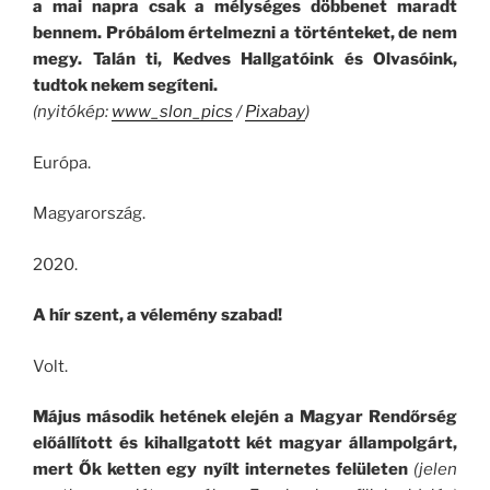
a mai napra csak a mélységes döbbenet maradt
bennem. Próbálom értelmezni a történteket, de nem
megy. Talán ti, Kedves Hallgatóink és Olvasóink,
tudtok nekem segíteni.
(nyitókép:
www_slon_pics
/
Pixabay
)
Európa.
Magyarország.
2020.
A hír szent, a vélemény szabad!
Volt.
Május második hetének elején a Magyar Rendőrség
előállított és kihallgatott két magyar állampolgárt,
mert Ők ketten egy nyílt internetes felületen
(jelen