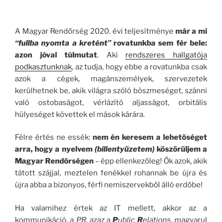
.
A Magyar Rendőrség 2020. évi teljesítménye
már a mi
“fullba nyomta a kretént”
rovatunkba sem fér bele:
azon jóval túlmutat
. Aki
rendszeres hallgatója
podkasztunknak
, az tudja, hogy ebbe a rovatunkba csak
azok a cégek, magánszemélyek, szervezetek
kerülhetnek be, akik világra szóló böszmeséget, szánni
való ostobaságot, vérlázító aljasságot, orbitális
hülyeséget követtek el mások kárára.
Félre értés ne essék:
nem én keresem a lehetőséget
arra, hogy a nyelvem
(billentyűzetem)
köszörüljem a
Magyar Rendőrségen
– épp ellenkezőleg! Ők azok, akik
tátott szájjal, meztelen fenékkel rohannak be újra és
újra abba a bizonyos, férfi nemiszervekből álló erdőbe!
Ha valamihez értek az IT mellett, akkor az a
kommunikáció, a
PR
, azaz a
P
ublic
R
elations
, magyarul