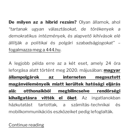
.
De milyen az a hibrid rezsim?
Olyan államok, ahol
“tartanak ugyan választásokat, de törékenyek a
demokratikus intézmények, és alapvető kihívások elé
állítják a politikai és polgári szabadságjogokat”
–
fogalmazza meg a 444.hu
.
A legjobb példa erre az a két eset, amely 24 óra
leforgása alatt történt meg 2020. májusában:
magyar
állampolgárok az interneten megosztott
magánvéleményeik miatt kerültek hatósági eljárás
alá: otthonaikból megbilincselve rendőrségi
kihallgatásra vitték el őket
. Az ingatlanokban
házkutatást tartottak, a számítás-technikai és
mobilkommunikációs eszközeiket pedig lefoglalták.
“Lefelé
Continue reading