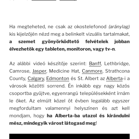
.
Ha megteheted, ne csak az okostelefonod
(aránylag)
kis kijelzőjén nézd meg a belinkelt vizuális tartalmakat,
a szemet gyönyörködtető felvételek jobban
élvezhetők egy tableten, monitoron, vagy tv-n
.
Az alábbi videó készítője szerint:
Banff
, Lethbridge,
Camrose,
Jasper
, Medicine Hat,
Canmore
, Strathcona
County,
Calgary
,
Edmonton
és St. Albert az
Alberta
-i a
városok közötti sorrend. Én inkább egy nagy közös
csoportba gyűjtve, egyenrangú településekként írnám
le őket. Az elmúlt közel öt évben legalább egyszer
megfordultam valamennyi helyszínen és azt kell
mondjam, hogy
ha Alberta-ba utazol és kirándulni
mész, mindegyik várost látogasd meg
!