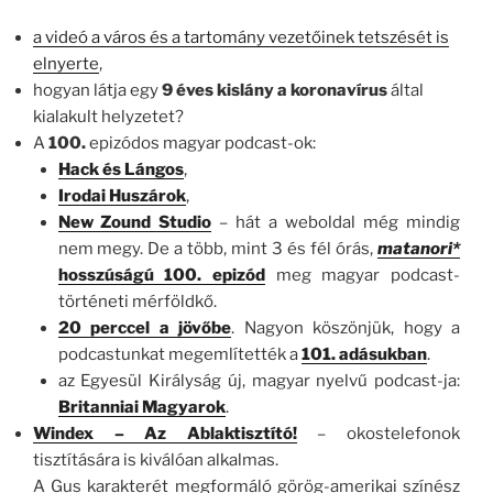
a videó a város és a tartomány vezetőinek tetszését is
elnyerte
,
hogyan látja egy
9 éves kislány a koronavírus
által
kialakult helyzetet?
A
100.
epizódos magyar podcast-ok:
Hack és Lángos
,
Irodai Huszárok
,
New Zound Studio
– hát a weboldal még mindig
nem megy. De a több, mint 3 és fél órás,
matanori*
hosszúságú 100. epizód
meg magyar podcast-
történeti mérföldkő.
20 perccel a jövőbe
. Nagyon köszönjük, hogy a
podcastunkat megemlítették a
101. adásukban
.
az Egyesül Királyság új, magyar nyelvű podcast-ja:
Britanniai Magyarok
.
Windex
– Az Ablaktisztító!
– okostelefonok
tisztítására is kiválóan alkalmas.
A Gus karakterét megformáló görög-amerikai színész