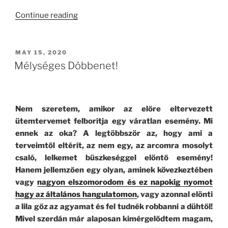
“Nyunyológia*”
Continue reading
POSTED
MAY 15, 2020
ON
Mélységes Döbbenet!
Nem szeretem, amikor az előre eltervezett
ütemtervemet felborítja egy váratlan esemény. Mi
ennek az oka? A legtöbbször az, hogy ami a
terveimtől eltérít, az nem egy, az arcomra mosolyt
csaló, lelkemet büszkeséggel elöntő esemény!
Hanem jellemzően egy olyan, aminek kövezkeztében
vagy
nagyon elszomorodom és ez napokig nyomot
hagy az általános hangulatomon
, vagy azonnal elönti
a lila gőz az agyamat és fel tudnék robbanni a dühtől!
Mivel szerdán már alaposan kimérgelődtem magam,