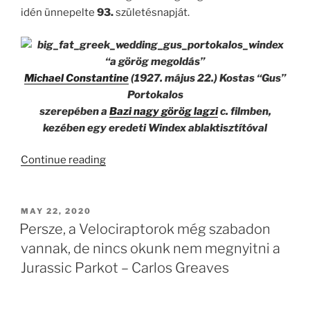
idén ünnepelte
93.
születésnapját.
“a görög megoldás”
Michael Constantine
(1927. május 22.) Kostas “Gus”
Portokalos
szerepében a
Bazi nagy görög lagzi
c. filmben,
kezében egy eredeti Windex ablaktisztítóval
“KB038
Continue reading
–
May
The
POSTED
MAY 22, 2020
ON
Golf
Persze, a Velociraptorok még szabadon
Be
vannak, de nincs okunk nem megnyitni a
With
Jurassic Parkot – Carlos Greaves
You”