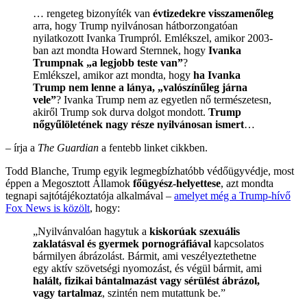
… rengeteg bizonyíték van
évtizedekre visszamenőleg
arra, hogy Trump nyilvánosan hátborzongatóan
nyilatkozott Ivanka Trumpról. Emlékszel, amikor 2003-
ban azt mondta Howard Sternnek, hogy
Ivanka
Trumpnak „a legjobb teste van”
?
Emlékszel, amikor azt mondta, hogy
ha Ivanka
Trump nem lenne a lánya, „valószínűleg járna
vele”
? Ivanka Trump nem az egyetlen nő természetesn,
akiről Trump sok durva dolgot mondott.
Trump
nőgyűlöletének nagy része nyilvánosan ismert
…
– írja a
The Guardian
a fentebb linket cikkben.
Todd Blanche, Trump egyik legmegbízhatóbb védőügyvédje, most
éppen a Megosztott Államok
főügyész-helyettese
, azt mondta
tegnapi sajtótájékoztatója alkalmával –
amelyet még a Trump-hívő
Fox News is közölt
, hogy:
„Nyilvánvalóan hagytuk a
kiskorúak szexuális
zaklatásval és gyermek pornográfiával
kapcsolatos
bármilyen ábrázolást. Bármit, ami veszélyeztethetne
egy aktív szövetségi nyomozást, és végül bármit, ami
halált, fizikai bántalmazást vagy sérülést ábrázol,
vagy tartalmaz
, szintén nem mutattunk be.”