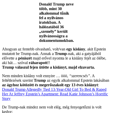
Donald Trump neve
több, mint 30
alkalommal tűnik
fel a nyilvános
iratokban. A
hálózatából 36
„személy” került
nyilvánosságra a
dokumentumokban.
Ahogyan az fentebb olvasható, volt/van
egy kislány
, akit Epstein
mutatott be Trump-nak. Annak a
Trump
-nak, aki a gatyájából
elővette a
péniszét
majd erővel nyomta le a kislány fejét az ölébe,
aki hát… szóval
ráharapott
!!
Trump válaszul fejen ütötte a kislányt, majd elzavarta.
Nem minden kislány volt ennyire … ööö,
“szerencsés”
. A
feltétlezések szerint
Trump
az egyik alkalommal Epstein lakásában
az ágyhoz kötözött és megerőszakolt egy 13 éves kislányt
:
Donald Trump Allegedly Tied 13-Year-Old Girl To Bed & Raped
Her At Jeffrey Epstein’s Apartment: Read Katie Johnson’s Horrific
Story
De Trump-nak mindez nem volt elég, még fenyegetőzni is volt
kedve: