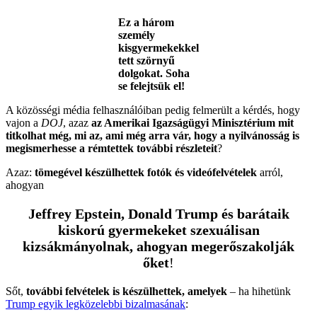
Ez a három
személy
kisgyermekekkel
tett szörnyű
dolgokat. Soha
se felejtsük el!
A közösségi média felhasználóiban pedig felmerült a kérdés, hogy
vajon a
DOJ
, azaz
az Amerikai Igazságügyi Minisztérium mit
titkolhat még, mi az, ami még arra vár, hogy a nyilvánosság is
megismerhesse a rémtettek további részleteit
?
Azaz:
tömegével készülhettek fotók és videófelvételek
arról,
ahogyan
Jeffrey Epstein, Donald Trump és barátaik
kiskorú gyermekeket szexuálisan
kizsákmányolnak, ahogyan megerőszakolják
őket
!
Sőt,
további felvételek is készülhettek, amelyek
– ha hihetünk
Trump egyik legközelebbi bizalmasának
: