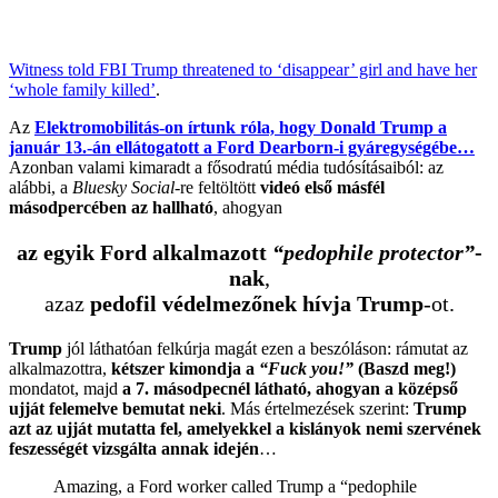
Witness told FBI Trump threatened to ‘disappear’ girl and have her
‘whole family killed’
.
Az
Elektromobilitás-on írtunk róla, hogy Donald Trump a
január 13.-án ellátogatott a Ford Dearborn-i gyáregységébe…
Azonban valami kimaradt a fősodratú média tudósításaiból: az
alábbi, a
Bluesky Social
-re feltöltött
videó első másfél
másodpercében az hallható
, ahogyan
az egyik Ford alkalmazott
“pedophile protector”
-
nak
,
azaz
pedofil védelmezőnek hívja Trump
-ot.
Trump
jól láthatóan felkúrja magát ezen a beszóláson: rámutat az
alkalmazottra,
kétszer kimondja a
“Fuck you!”
(Baszd meg!)
mondatot, majd
a 7. másodpecnél látható, ahogyan a középső
ujját felemelve bemutat neki
. Más értelmezések szerint:
Trump
azt az ujját mutatta fel, amelyekkel a kislányok nemi szervének
feszességét vizsgálta annak idején
…
Amazing, a Ford worker called Trump a “pedophile