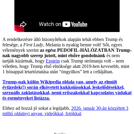
A rendelkezésre álló bizonyítékok alapján tehát ebben Trump és
felesége, a
First Lady
, Melania is nyakig benne volt! Sőt, egyes
vélemények szerint
az egész PEDOFIL-HÁLÓZATBAN Trump-
nak nagyobb szerep jutott, mint elsőre gondolnánk
és nem
tartják kizártnak, hogy
Epstein
csak Trump strómanja volt – nem
véletlen, hogy Trump első elnöksége alatt 2019-ben kevesebb, mint
1 hónappal letartóztatása után “öngyilkos” lett a cellájában.
Trump-nak külön Wikipedia oldala van, amely az elmúlt
évtizedek(!) során elkövetett kukkolásokkal, leskelődésekkel,
szexuális zaklatásokkal, nemi erőszakokkal kapcsolatos vádakat
és eseményeket listázza.
Ehhez ad hozzá jó sokat a legújabb,
2026. január 30-án közzétett 3
millió oldalnyi anyag, videókkal, fotókkal
.