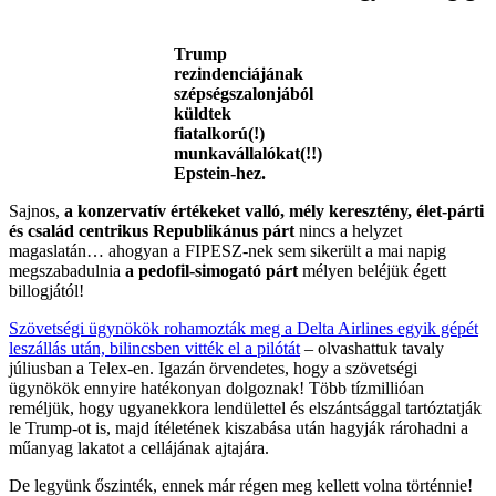
Trump
rezindenciájának
szépségszalonjából
küldtek
fiatalkorú(!)
munkavállalókat(!!)
Epstein-hez.
Sajnos,
a konzervatív értékeket valló, mély keresztény, élet-párti
és család centrikus Republikánus párt
nincs a helyzet
magaslatán… ahogyan a FIPESZ-nek sem sikerült a mai napig
megszabadulnia
a pedofil-simogató párt
mélyen beléjük égett
billogjától!
Szövetségi ügynökök rohamozták meg a Delta Airlines egyik gépét
leszállás után, bilincsben vitték el a pilótát
– olvashattuk tavaly
júliusban a Telex-en. Igazán örvendetes, hogy a szövetségi
ügynökök ennyire hatékonyan dolgoznak! Több tízmillióan
reméljük, hogy ugyanekkora lendülettel és elszántsággal tartóztatják
le Trump-ot is, majd ítéletének kiszabása után hagyják rárohadni a
műanyag lakatot a cellájának ajtajára.
De legyünk őszinték, ennek már régen meg kellett volna történnie!