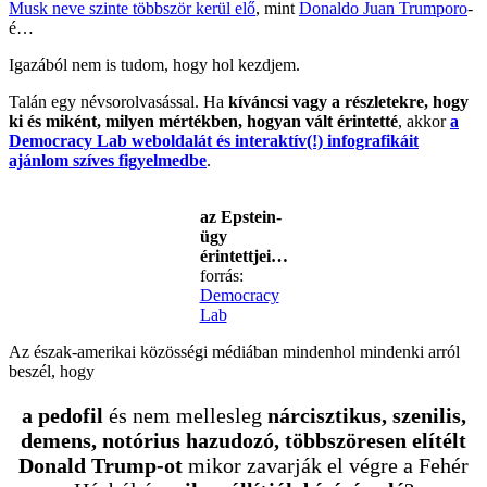
Musk neve szinte többször kerül elő
, mint
Donaldo Juan Trumporo
-
é…
Igazából nem is tudom, hogy hol kezdjem.
Talán egy névsorolvasással. Ha
kíváncsi vagy a részletekre, hogy
ki és miként, milyen mértékben, hogyan vált érintetté
, akkor
a
Democracy Lab weboldalát és interaktív(!) infografikáit
ajánlom szíves figyelmedbe
.
az Epstein-
ügy
érintettjei…
forrás:
Democracy
Lab
Az észak-amerikai közösségi médiában mindenhol mindenki arról
beszél, hogy
a pedofil
és nem mellesleg
nárcisztikus, szenilis,
demens, notórius hazudozó, többszöresen elítélt
Donald Trump-ot
mikor zavarják el végre a Fehér