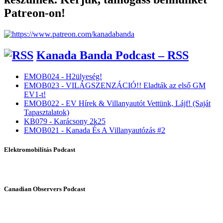
Patreon-on!
Kanada Banda Podcast – RSS
EMOB024 - H2ülyeség!
EMOB023 - VILÁGSZENZÁCIÓ!! Eladták az első GM
EV1-t!
EMOB022 - EV Hírek & Villanyautót Vettünk, Lájf! (Saját
Tapasztalatok)
KB079 - Karácsony 2k25
EMOB021 - Kanada És A Villanyautózás #2
Elektromobilitás Podcast
Canadian Observers Podcast