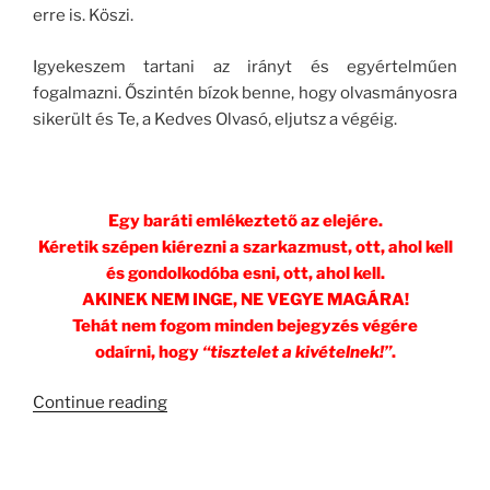
erre is. Köszi.
Igyekeszem tartani az irányt és egyértelműen
fogalmazni. Őszintén bízok benne, hogy olvasmányosra
sikerült és Te, a Kedves Olvasó, eljutsz a végéig.
Egy baráti emlékeztető az elejére.
Kéretik szépen kiérezni a szarkazmust, ott, ahol kell
és gondolkodóba esni, ott, ahol kell.
AKINEK NEM INGE, NE VEGYE MAGÁRA!
Tehát nem fogom
minden bejegyzés végére
odaírni, hogy
“tisztelet a kivételnek!”
.
“Méregzöld!”
Continue reading