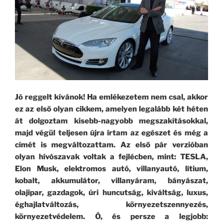
Jó reggelt kívánok! Ha emlékezetem nem csal, akkor
ez az első olyan cikkem, amelyen legalább két héten
át dolgoztam kisebb-nagyobb megszakításokkal,
majd végül teljesen újra írtam az egészet és még a
címét is megváltozattam. Az első pár verzióban
olyan hívószavak voltak a fejlécben, mint: TESLA,
Elon Musk, elektromos autó, villanyautó, lítium,
kobalt, akkumulátor, villanyáram, bányászat,
olajipar, gazdagok, úri huncutság, kiváltság, luxus,
éghajlatváltozás, környezetszennyezés,
környezetvédelem. Ó, és persze a legjobb: