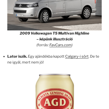
2009 Volkswagen T5 Multivan Highline
– képünk illusztráció
(forrás:
FavCars.com
)
Lator iszik.
Egy ajándékba kapott
Calgary-i sört
. De te
ne igyál, mert nem jó!