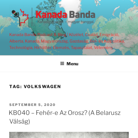
Skip
to
content
Kanada Banda Podcast & Blog | Közélet, Család, Emigráció,
Alberta, Kanada, Magyarország, Gazdaság, Bel- és Külpolitika,
Technológia, Hírháttér, Elemzés, Tapasztalat, Vélemény.
Menu
TAG:
VOLKSWAGEN
POSTED
SEPTEMBER 5, 2020
ON
KB040 – Fehér-e Az Orosz? (A Belarusz
Válság)