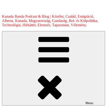
Skip
to
content
Kanada Banda Podcast & Blog | Közélet, Család, Emigráció,
Alberta, Kanada, Magyarország, Gazdaság, Bel- és Külpolitika,
Technológia, Hírháttér, Elemzés, Tapasztalat, Vélemény.
Menu