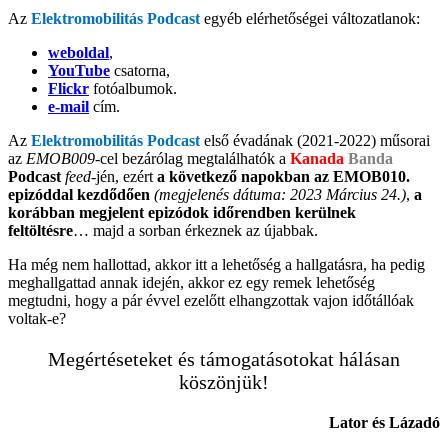
Az
Elektromobilitás Podcast
egyéb elérhetőségei változatlanok:
weboldal
,
YouTube
csatorna,
Flickr
fotóalbumok.
e-mail
cím.
Az
Elektromobilitás Podcast
első évadának (2021-2022) műsorai
az
EMOB009
-cel bezárólag megtalálhatók a
Kanada
Banda
Podcast
feed
-jén, ezért
a következő napokban az EMOB010.
epizóddal kezdődően
(megjelenés dátuma: 2023 Március 24.)
,
a
korábban megjelent epizódok
időrendben kerülnek
feltöltésre
… majd a sorban érkeznek az újabbak.
Ha még nem hallottad, akkor itt a lehetőség a hallgatásra, ha pedig
meghallgattad annak idején, akkor ez egy remek lehetőség
megtudni, hogy a pár évvel ezelőtt elhangzottak vajon időtállóak
voltak-e?
Megértéseteket és támogatásotokat hálásan
köszönjük!
Lator és Lázadó