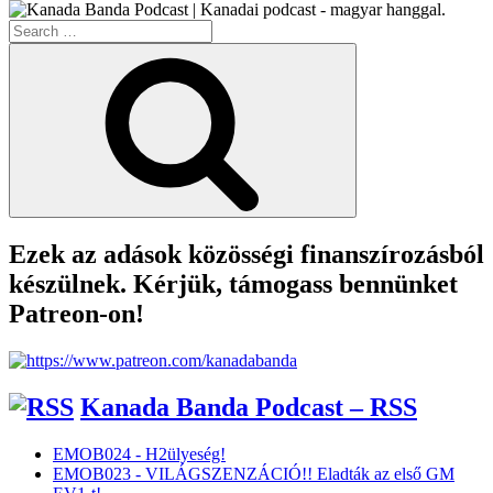
Search
for:
Search
Ezek az adások közösségi finanszírozásból
készülnek. Kérjük, támogass bennünket
Patreon-on!
Kanada Banda Podcast – RSS
EMOB024 - H2ülyeség!
EMOB023 - VILÁGSZENZÁCIÓ!! Eladták az első GM