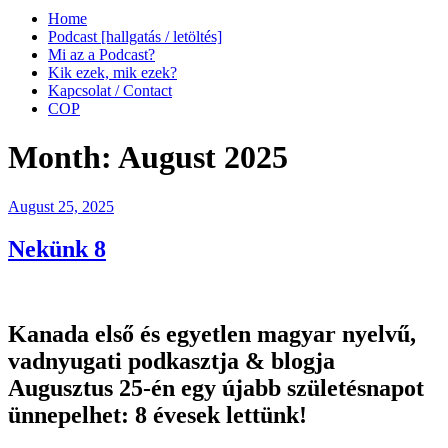
Home
Podcast [hallgatás / letöltés]
Mi az a Podcast?
Kik ezek, mik ezek?
Kapcsolat / Contact
COP
Month:
August 2025
Posted
August 25, 2025
on
Nekünk 8
Kanada első és egyetlen magyar nyelvű,
vadnyugati podkasztja & blogja
Augusztus 25-én egy újabb születésnapot
ünnepelhet:
8 évesek lettünk
!