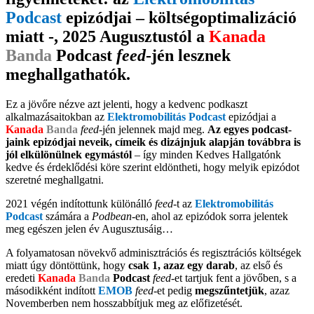
Podcast
epizódjai – költségoptimalizáció
miatt -, 2025 Augusztustól a
Kanada
Banda
Podcast
feed
-jén lesznek
meghallgathatók.
Ez a jövőre nézve azt jelenti, hogy a kedvenc podkaszt
alkalmazásaitokban az
Elektromobilitás Podcast
epizódjai a
Kanada
Banda
feed
-jén jelennek majd meg.
Az egyes podcast-
jaink epizódjai neveik, címeik és dizájnjuk alapján továbbra is
jól elkülönülnek egymástól
– így minden Kedves Hallgatónk
kedve és érdeklődési köre szerint eldöntheti, hogy melyik epizódot
szeretné meghallgatni.
2021 végén indítottunk különálló
feed
-t az
Elektromobilitás
Podcast
számára a
Podbean
-en, ahol az epizódok sorra jelentek
meg egészen jelen év Augusztusáig…
A folyamatosan növekvő adminisztrációs és regisztrációs költségek
miatt úgy döntöttünk, hogy
csak 1, azaz egy darab
, az első és
eredeti
Kanada
Banda
Podcast
feed
-et tartjuk fent a jövőben, s a
másodikként indított
EMOB
feed
-et pedig
megszűntetjük
, azaz
Novemberben nem hosszabbítjuk meg az előfizetését.