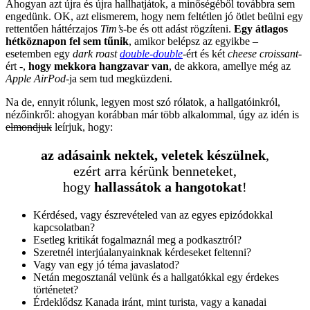
Ahogyan azt újra és újra hallhatjátok, a minőségéből továbbra sem
engedünk. OK, azt elismerem, hogy nem feltétlen jó ötlet beülni egy
rettentően háttérzajos
Tim’s
-be és ott adást rögzíteni.
Egy átlagos
hétköznapon fel sem tűnik
, amikor belépsz az egyikbe –
esetemben egy
dark roast
double-double
-ért és két
cheese croissant
-
ért -,
hogy mekkora hangzavar van
, de akkora, amellye még az
Apple AirPod
-ja sem tud megküzdeni.
Na de, ennyit rólunk, legyen most szó rólatok, a hallgatóinkról,
nézőinkről: ahogyan korábban már több alkalommal, úgy az idén is
elmondjuk
leírjuk, hogy:
az adásaink nektek, veletek készülnek
,
ezért arra kérünk benneteket,
hogy
hallassátok a hangotokat
!
Kérdésed, vagy észrevételed van az egyes epizódokkal
kapcsolatban?
Esetleg kritikát fogalmaznál meg a podkasztról?
Szeretnél interjúalanyainknak kérdeseket feltenni?
Vagy van egy jó téma javaslatod?
Netán megosztanál velünk és a hallgatókkal egy érdekes
történetet?
Érdeklődsz Kanada iránt, mint turista, vagy a kanadai