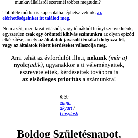
munkavállalásról szeretnél többet megtudni?
Többféle módon is kapcsolatba léphetsz velünk:
az
elérhetőségeinket itt találod meg
.
Nem azért, mert kreativitásból, vagy témákból hiányt szenvednénk,
egyszerűen
csak egy örömteli kihívás számunkra
az olyan epizód
elkészítése, amely
az általatok javasolt témákat dolgozza fel,
vagy az általatok feltett kérdéseket válaszolja meg
.
Ami tehát az évfordulót illeti,
nekünk
(már a)
nyolc
(adik)
, ugyanakkor a ti véleményeitek,
észrevételeitek, kérdéseitek továbbra is
az elsődleges prioritás
a számunkra!
fotó:
engin
akyurt
/
Unsplash
Boldog Születésnapot,