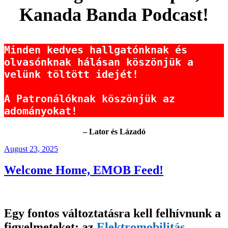
Kanada Banda Podcast!
Minden kedves hallgatónknak és 
olvasónknak hálásan köszönjük a 
velünk töltött idejét!

A Patronálóknak köszönjük az 
adományokat!
– Lator és Lázadó
Posted
August 23, 2025
on
Welcome Home, EMOB Feed!
Egy fontos változtatásra kell felhívnunk a
figyelmeteket: az
Elektromobilitás