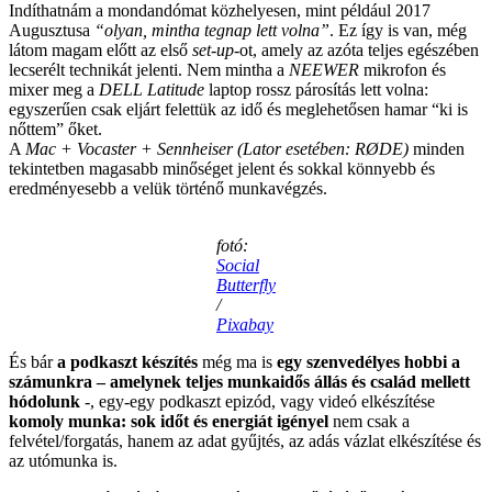
Indíthatnám a mondandómat közhelyesen, mint például 2017
Augusztusa
“olyan, mintha tegnap lett volna”
. Ez így is van, még
látom magam előtt az első
set-up
-ot, amely az azóta teljes egészében
lecserélt technikát jelenti. Nem mintha a
NEEWER
mikrofon és
mixer meg a
DELL Latitude
laptop rossz párosítás lett volna:
egyszerűen csak eljárt felettük az idő és meglehetősen hamar “ki is
nőttem” őket.
A
Mac + Vocaster + Sennheiser
(Lator esetében: RØDE)
minden
tekintetben magasabb minőséget jelent és sokkal könnyebb és
eredményesebb a velük történő munkavégzés.
fotó:
Social
Butterfly
/
Pixabay
És bár
a podkaszt készítés
még ma is
egy szenvedélyes hobbi a
számunkra – amelynek teljes munkaidős állás és család mellett
hódolunk
-, egy-egy podkaszt epizód, vagy videó elkészítése
komoly munka: sok időt és energiát igényel
nem csak a
felvétel/forgatás, hanem az adat gyűjtés, az adás vázlat elkészítése és
az utómunka is.