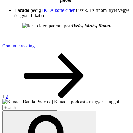
finom!
Lázadó
pedig
IKEA körte cider
-t iszik. Ez finom, ilyet vegyél
és igyál. Inkább.
Ikeás, körtés, finom.
.
“KB040
Continue reading
–
Posts
Page
Page
Next
Fehér-
page
e
pagination
Az
Orosz?
(A
Belarusz
Válság)”
1
2
Search
for:
Search