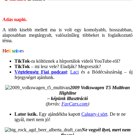
.
Adás napló.
A több kisebb mellett ma is volt egy komolyabb, hosszabban,
alaposabban megtárgyalt, valószínűleg többeket is foglalkoztató
téma.
H
e
t
i
s
z
í
n
e
s
TikTok
-ra költöznek a hírportálok videói YouTube-ról?
TikTok
– mi lesz vele? Eladják? Megveszik?
Végtelenség Fiai podcast
:
Laci
és a Bódécsászárság – új
fejegységet ajánlunk.
2009 Volkswagen T5 Multivan
Highline
– képünk illusztráció
(forrás:
FavCars.com
)
Lator iszik.
Egy ajándékba kapott
Calgary-i sört
. De te ne
igyál, mert nem jó!
Ne vegyél ilyet, mert nem