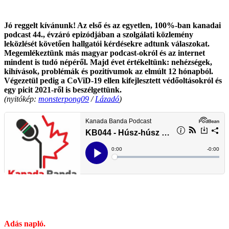
Jó reggelt kívánunk! Az első és az egyetlen, 100%-ban kanadai
podcast 44., évzáró epizódjában a szolgálati közlemény
leközlését követően hallgatói kérdésekre adtunk válaszokat.
Megemlékeztünk más magyar podcast-okról és az internet
mindent is tudó népéről. Majd évet értékeltünk: nehézségek,
kihívások, problémák és pozitívumok az elmúlt 12 hónapból.
Végezetül pedig a CoViD-19 ellen kifejlesztett védőoltásokról és
egy picit 2021-ről is beszélgettünk.
(nyitókép:
monsterpong09
/
Lázadó
)
.
Adás napló.