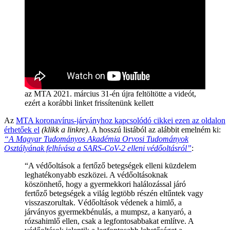
az MTA 2021. március 31-én újra feltöltötte a videót,
ezért a korábbi linket frissítenünk kellett
Az
MTA koronavírus-járványhoz kapcsolódó cikkei ezen az oldalon
érhetőek el
(klikk a linkre)
. A hosszú listából az alábbit emelném ki:
“A Magyar Tudományos Akadémia Orvosi Tudományok
Osztályának felhívása a SARS-CoV-2 elleni védőoltásról”
:
“A védőoltások a fertőző betegségek elleni küzdelem
leghatékonyabb eszközei. A védőoltásoknak
köszönhető, hogy a gyermekkori halálozással járó
fertőző betegségek a világ legtöbb részén eltűntek vagy
visszaszorultak. Védőoltások védenek a himlő, a
járványos gyermekbénulás, a mumpsz, a kanyaró, a
rózsahimlő ellen, csak a legfontosabbakat említve. A