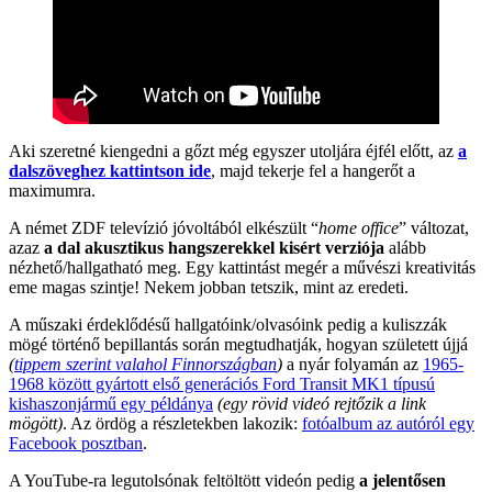
Aki szeretné kiengedni a gőzt még egyszer utoljára éjfél előtt, az
a
dalszöveghez kattintson ide
, majd tekerje fel a hangerőt a
maximumra.
A német ZDF televízió jóvoltából elkészült “
home office
” változat,
azaz
a dal akusztikus hangszerekkel kisért verziója
alább
nézhető/hallgatható meg. Egy kattintást megér a művészi kreativitás
eme magas szintje! Nekem jobban tetszik, mint az eredeti.
A műszaki érdeklődésű hallgatóink/olvasóink pedig a kuliszzák
mögé történő bepillantás során megtudhatják, hogyan született újjá
(
tippem szerint valahol Finnországban
)
a nyár folyamán az
1965-
1968 között gyártott első generációs Ford Transit MK1 típusú
kishaszonjármű egy példánya
(egy rövid videó rejtőzik a link
mögött)
. Az ördög a részletekben lakozik:
fotóalbum az autóról egy
Facebook posztban
.
A YouTube-ra legutolsónak feltöltött videón pedig
a jelentősen