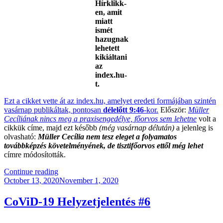
Hírklikk-
en, amit
miatt
ismét
hazugnak
lehetett
kikiáltani
az
index.hu-
t.
Ezt a cikket vette át az index.hu, amelyet eredeti formájában szintén
vasárnap publikáltak, pontosan
délelőtt 9:46
-kor.
Először:
Müller
Cecíliának nincs meg a praxisengedélye, főorvos sem lehetne
volt a
cikkük címe, majd ezt később
(még vasárnap délután)
a jelenleg is
olvasható:
Müller Cecília nem tesz eleget a folyamatos
továbbképzés követelményének, de tisztifőorvos ettől még lehet
címre módosították.
“Hazudik,
Continue reading
Posted
Ferdít
October 13, 2020
November 1, 2020
on
És
Csúsztat
CoViD-19 Helyzetjelentés #6
…”