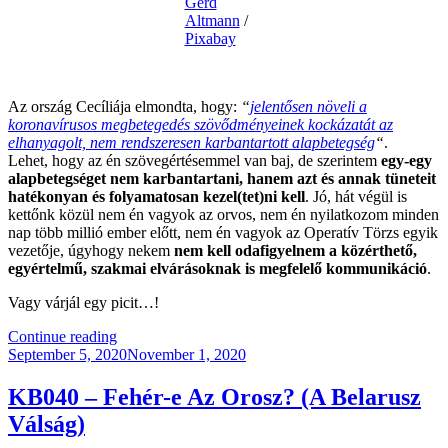
Gerd
Altmann
/
Pixabay
.
Az ország Cecíliája elmondta, hogy:
“
jelentősen növeli a
koronavírusos megbetegedés szövődményeinek kockázatát az
elhanyagolt, nem rendszeresen karbantartott alapbetegség
“
.
Lehet, hogy az én szövegértésemmel van baj, de szerintem
egy-egy
alapbetegséget nem karbantartani, hanem azt és annak tüneteit
hatékonyan és folyamatosan kezel(tet)ni kell
. Jó, hát végül is
kettőnk közül nem én vagyok az orvos, nem én nyilatkozom minden
nap több millió ember előtt, nem én vagyok az Operatív Törzs egyik
vezetője, úgyhogy nekem
nem kell odafigyelnem a közérthető,
egyértelmű, szakmai elvárásoknak is megfelelő kommunikáció
.
Vagy várjál egy picit…!
“CoViD-
Continue reading
Posted
19
September 5, 2020
November 1, 2020
on
Helyzetjelentés
#6”
KB040 – Fehér-e Az Orosz? (A Belarusz
Válság)