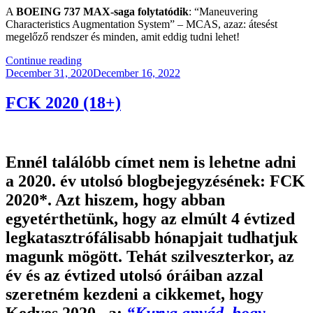
A
BOEING 737 MAX-saga folytatódik
: “Maneuvering
Characteristics Augmentation System” – MCAS, azaz: átesést
megelőző rendszer és minden, amit eddig tudni lehet!
“KB045
Continue reading
Posted
–
December 31, 2020
December 16, 2022
on
Let’s
Go
FCK 2020 (18+)
2021”
Ennél találóbb címet nem is lehetne adni
a 2020. év utolsó blogbejegyzésének: FCK
2020*. Azt hiszem, hogy abban
egyetérthetünk, hogy az elmúlt 4 évtized
legkatasztrófálisabb hónapjait tudhatjuk
magunk mögött. Tehát szilveszterkor, az
év és az évtized utolsó óráiban azzal
szeretném kezdeni a cikkemet, hogy