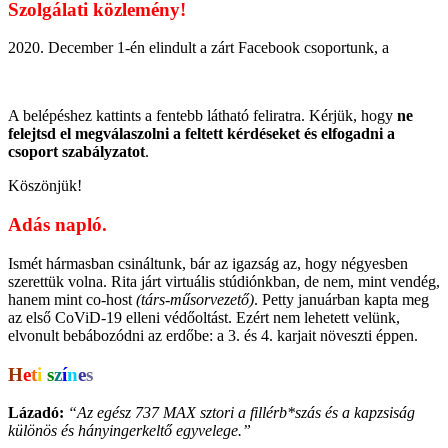
Szolgálati közlemény!
2020. December 1-én elindult a zárt Facebook csoportunk, a
A belépéshez kattints a fentebb látható feliratra. Kérjük, hogy
ne
felejtsd el megválaszolni a feltett kérdéseket és elfogadni a
csoport szabályzatot
.
Köszönjük!
Adás napló.
Ismét hármasban csináltunk, bár az igazság az, hogy négyesben
szerettük volna. Rita járt virtuális stúdiónkban, de nem, mint vendég,
hanem mint co-host
(társ-műsorvezető)
. Petty januárban kapta meg
az első CoViD-19 elleni védőoltást. Ezért nem lehetett velünk,
elvonult bebábozódni az erdőbe: a 3. és 4. karjait növeszti éppen.
H
e
t
i
s
z
í
n
e
s
Lázadó:
“Az egész 737 MAX sztori a fillérb*szás és a kapzsiság
különös és hányingerkeltő egyvelege.”