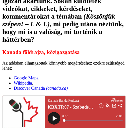
igazán akartunk. Sokan küldtetek
videókat, cikkeket, kérdéseket,
kommentárokat a témában
(Köszönjük
szépen! – L & L)
, mi pedig utána néztünk,
hogy mi is a valóság, mi történik a
háttérben?
Kanada földrajza, közigazgatása
Az adásban elhangzottak könnyebb megértéséhez ezekre szükséged
lehet:
Google Maps
,
Wikipedia
,
Discover Canada
(canada.ca)