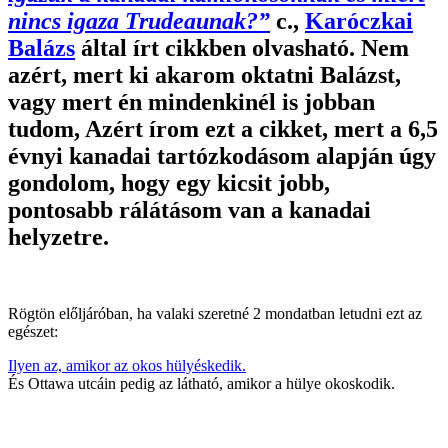
nincs igaza Trudeaunak?”
c.,
Karóczkai
Balázs
által írt cikkben olvasható. Nem
azért, mert ki akarom oktatni Balázst,
vagy mert én mindenkinél is jobban
tudom, Azért írom ezt a cikket, mert a 6,5
évnyi kanadai tartózkodásom alapján úgy
gondolom, hogy egy kicsit jobb,
pontosabb rálátásom van a kanadai
helyzetre.
Rögtön előljáróban, ha valaki szeretné 2 mondatban letudni ezt az
egészet:
Ilyen az, amikor az okos hülyéskedik.
És Ottawa utcáin pedig az látható, amikor a hülye okoskodik.