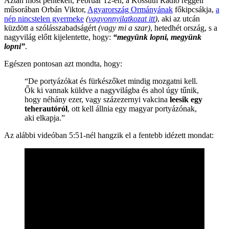
Aztán most pénteken, Február 12-én, a Kossuth Rádió reggeli
műsorában Orbán Viktor,
Agyarország Ormányának
főkipcsákja,
a
nép nincstelen gyermeke
(
vagyonnyilatkozat itt
)
, aki az utcán
küzdött a szólásszabadságért
(vagy mi a szar)
, hetedhét ország, s a
nagyvilág előtt kijelentette, hogy:
“megyünk lopni, megyünk
lopni”
.
Egészen pontosan azt mondta, hogy:
“De portyázókat és fürkészőket mindig mozgatni kell.
Ők ki vannak küldve a nagyvilágba és ahol úgy tűnik,
hogy néhány ezer, vagy százezernyi vakcina
leesik egy
teherautóról
, ott kell állnia egy magyar portyázónak,
aki elkapja.”
Az alábbi videóban 5:51-nél hangzik el a fentebb idézett mondat: