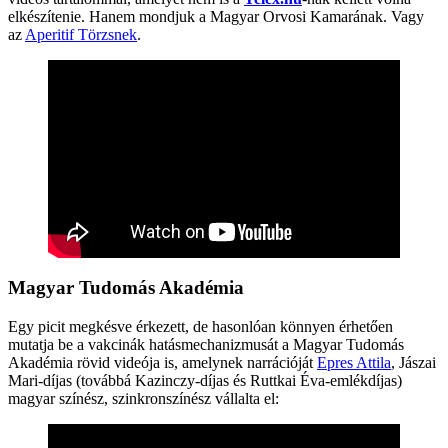
elkészítenie. Hanem mondjuk a Magyar Orvosi Kamarának. Vagy
az
Aperitif Törzsnek
.
Magyar Tudomás Akadémia
Egy picit megkésve érkezett, de hasonlóan könnyen érhetően
mutatja be a vakcinák hatásmechanizmusát a Magyar Tudomás
Akadémia rövid videója is, amelynek narrációját
Epres Attila
, Jászai
Mari-díjas (továbbá Kazinczy-díjas és Ruttkai Éva-emlékdíjas)
magyar színész, szinkronszínész vállalta el: