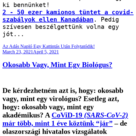
2 - 50 ezer kamionos tüntet a covid-
szabályok ellen Kanadában
. Pedig 
szívesen beszélgettünk volna egy 
jót...
Az Adás Napló Egy Kattintás Után Folytatódik!
Posted
March 23, 2021
April 5, 2021
on
Okosabb Vagy, Mint Egy Biológus?
De kérdezhetném azt is, hogy: okosabb
vagy, mint egy virológus? Esetleg azt,
hogy: okosabb vagy, mint egy
akadémikus? A
CoViD-19
(SARS-CoV-2)
már több, mint 1 éve köztünk “jár”
– de
olaszországi hivatalos vizsgálatok