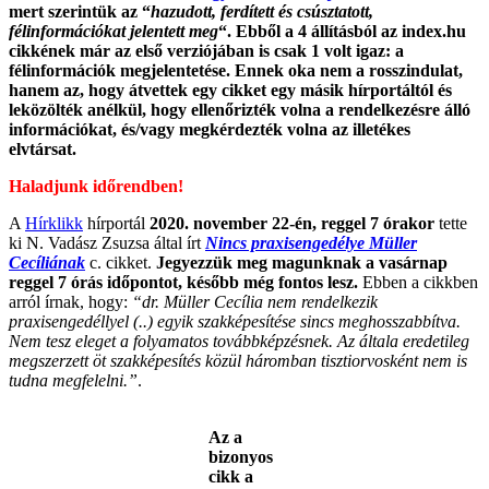
mert szerintük az “
hazudott, ferdített és csúsztatott,
félinformációkat jelentett meg
“. Ebből a 4 állításból az index.hu
cikkének már az első verziójában is csak 1 volt igaz: a
félinformációk megjelentetése. Ennek oka nem a rosszindulat,
hanem az, hogy átvettek egy cikket egy másik hírportáltól és
leközölték anélkül, hogy ellenőrizték volna a rendelkezésre álló
információkat, és/vagy megkérdezték volna az illetékes
elvtársat.
Haladjunk időrendben!
A
Hírklikk
hírportál
2020. november 22-én, reggel 7 órakor
tette
ki N. Vadász Zsuzsa által írt
Nincs praxisengedélye Müller
Cecíliának
c. cikket.
Jegyezzük meg magunknak a vasárnap
reggel 7 órás időpontot, később még fontos lesz.
Ebben a cikkben
arról írnak, hogy:
“dr. Müller Cecília nem rendelkezik
praxisengedéllyel (..) egyik szakképesítése sincs meghosszabbítva.
Nem tesz eleget a folyamatos továbbképzésnek. Az általa eredetileg
megszerzett öt szakképesítés közül háromban tisztiorvosként nem is
tudna megfelelni.”
.
Az a
bizonyos
cikk a