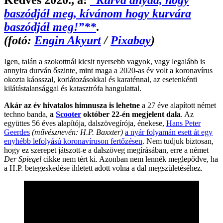
Kedves 2020., a:
“Kurva anyád, hogy
baszódjál meg, kívánom hogy kurvára
baszódjál meg!”**
.
(fotó:
Engin Akyurt
/
Pixabay
)
Igen, talán a szokottnál kicsit nyersebb vagyok, vagy legalább is
annyira durván őszinte, mint maga a 2020-as év volt a koronavírus
okozta káosszal, korlátozásokkal és karaténnal, az esetenkénti
kilátástalansággal és katasztrófa hangulattal.
Akár az év hivatalos himnusza is lehetne
a 27 éve alapított német
techno banda,
a
Scooter
október 22-én megjelent dala
. Az
együttes 56 éves alapítója, dalszövegírója, énekese,
Hans Peter
Geerdes
(művésznevén: H.P. Baxxter)
a nyár folyamán esett át egy
enyhébb lefolyású koronavíruson fertőzésen
. Nem tudjuk biztosan,
hogy ez szerepet játszott-e a dalszöveg megírásában, erre a német
Der Spiegel
cikke nem tért ki. Azonban nem lennék meglepődve, ha
a H.P. betegeskedése ihletett adott volna a dal megszületéséhez.