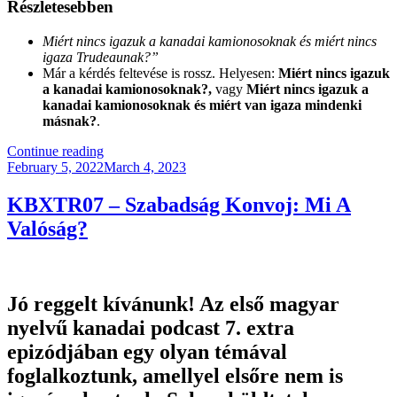
Részletesebben
Miért nincs igazuk a kanadai kamionosoknak és miért nincs
igaza Trudeaunak?”
Már a kérdés feltevése is rossz. Helyesen:
Miért nincs igazuk
a kanadai kamionosoknak?,
vagy
Miért nincs igazuk a
kanadai kamionosoknak és miért van igaza mindenki
másnak?
.
“Miért
Continue reading
Posted
Nincs
February 5, 2022
March 4, 2023
on
Igaza
Az
KBXTR07 – Szabadság Konvoj: Mi A
Azonnali.hu
Valóság?
Újságírójának?”
Jó reggelt kívánunk! Az első magyar
nyelvű kanadai podcast 7. extra
epizódjában egy olyan témával
foglalkoztunk, amellyel elsőre nem is