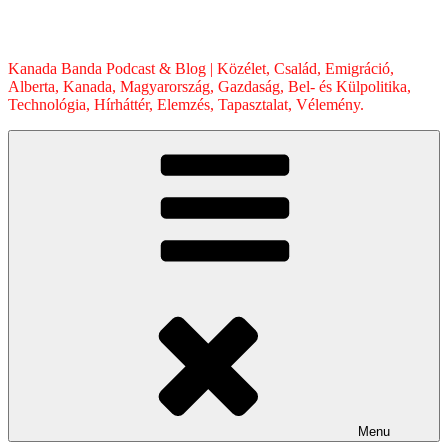
Skip
to
content
Kanada Banda Podcast & Blog | Közélet, Család, Emigráció,
Alberta, Kanada, Magyarország, Gazdaság, Bel- és Külpolitika,
Technológia, Hírháttér, Elemzés, Tapasztalat, Vélemény.
Menu