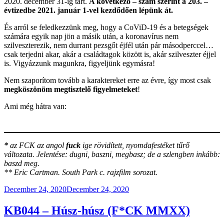
2020. december 31-ig tart.
A következő – szám szerint a 203. –
évtizedbe 2021. január 1-vel kezdődően lépünk át.
És arról se feledkezzünk meg, hogy a CoViD-19 és a betegségek
számára egyik nap jön a másik után, a koronavírus nem
szilveszterezik, nem durrant pezsgőt éjfél után pár másodperccel…
csak terjedni akar, akár a családtagok között is, akár szilveszter éjjel
is. Vigyázzunk magunkra, figyeljünk egymásra!
Nem szaporítom tovább a karaktereket erre az évre, így most csak
megköszönöm megtisztelő figyelmeteket
!
Ami még hátra van:
*
az FCK az angol
fuck
ige rövidített, nyomdafestéket tűrő
változata. Jelentése: dugni, baszni, megbasz; de a szlengben inkább:
baszd meg.
** Eric Cartman. South Park c. rajzfilm sorozat.
Posted
December 24, 2020
December 24, 2020
on
KB044 – Húsz-húsz (F*CK MMXX)