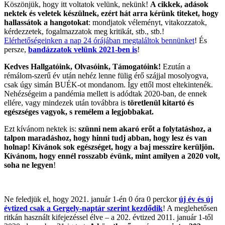
Köszönjük, hogy itt voltatok velünk, nekünk!
A cikkek, adások
nektek és veletek készülnek, ezért hát arra kérünk titeket, hogy
hallassátok a hangotokat
: mondjatok véleményt, vitakozzatok,
kérdezzetek, fogalmazzatok meg kritikát, stb., stb.!
Elérhetőségeinken a nap 24 órájában megtaláltok bennünket
! És
persze,
bandázzatok velünk 2021-ben is
!
Kedves Hallgatóink, Olvasóink, Támogatóink!
Ezután a
rémálom-szerű év után nehéz lenne fülig érő szájjal mosolyogva,
csak úgy simán BUÉK-ot mondanom. Így ettől most eltekintenék.
Nehézségeim a pandémia mellett is adódtak 2020-ban, de ennek
ellére, vagy mindezek után továbbra is
töretlenül kitartó és
egészséges vagyok, s remélem a legjobbakat.
Ezt kívánom nektek is:
szünni nem akaró erőt a folytatáshoz, a
talpon maradáshoz, hogy hinni tudj abban, hogy lesz és van
holnap! Kívánok sok egészséget, hogy a baj messzire kerüljön.
Kívánom, hogy ennél rosszabb évünk, mint amilyen a 2020 volt,
soha ne legyen
!
Ne feledjük el, hogy 2021. január 1-én 0 óra 0 perckor
új év és új
évtized csak a Gergely-naptár szerint kezdődik
! A meglehetősen
ritkán használt kifejezéssel élve – a 202. évtized 2011. január 1-től