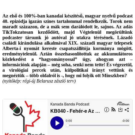
Az első és 100%-ban kanadai készítésű, magyar nyelvű podcast
40. epizódja igazán színes tartalommal rendelkezik. Torok nem
maradt százazon, de a mák sem darálódott le, sajnos. Az adás
TikTokzatosan kezdődött, majd Végtelenül megörültünk
podcaster társunk jó autóval jó utakra térésének. Lázadó
családi kirándulása alkalmával XIX. századi magyar telepesek
Alberta-i nyomát kereste csapatszállítója kormánya mögött,
eredménytelenül. Aztán összehasonlítottuk az akkumulátoros
közlekedést a “hagyományossal” úgy, ahogyan azt –
információnk alapján – még soha, senki nem tette! És végezetül,
a virológiai percek után, külpolitikai irányt vettünk és
megnéztük – több oldalról is -, hogy mi folyik ott Minszkben?
(nyitókép: régi-új Belarusz zászló terv)
.