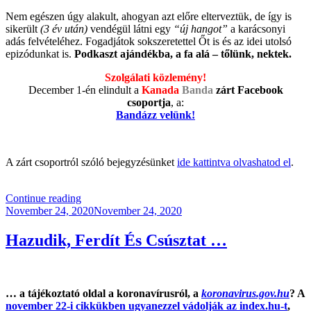
Nem egészen úgy alakult, ahogyan azt előre elterveztük, de így is
sikerült
(3 év után)
vendégül látni egy
“új hangot”
a karácsonyi
adás felvételéhez. Fogadjátok sokszeretettel Őt is és az idei utolsó
epizódunkat is.
Podkaszt ajándékba, a fa alá – tőlünk, nektek.
Szolgálati közlemény!
December 1-én elindult a
Kanada
Banda
zárt Facebook
csoportja
, a:
Bandázz velünk!
A zárt csoportról szóló bejegyzésünket
ide kattintva olvashatod el
.
“KB044
Continue reading
Posted
–
November 24, 2020
November 24, 2020
on
Húsz-
húsz
Hazudik, Ferdít És Csúsztat …
(F*CK
MMXX)”
… a tájékoztató oldal a koronavírusról, a
koronavirus.gov.hu
? A
november 22-i cikkükben ugyanezzel vádolják az index.hu-t
,