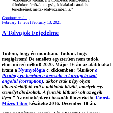
védőoltások jelentik a legfontosabb lehetőséget a
felnőttkori fertőző betegségek kialakulásának és
terjedésének megakadályozásában is.”
“Okosabb
Continue reading
Posted
Vagy,
February 13, 2021
February 13, 2021
on
Mint
Egy
A Tolvajok Fejedelme
Biológus?”
Tudom, hogy
én
mondtam. Tudom, hogy
megígértem! De emellett egyszerűen nem tudok
elmenni szó nélkül! 2020. Május 16-án az alábbiakat
írtam a
Nyunyológia
c. cikkemben:
“Amikor
a
Pixabay-en beírtam a keresőbe a
korrupció
szót
angolul (corruption)
, akkor
csak négy olyan
illusztráció/fotó volt a találatok között, amelyek egy
személyt ábrázoltak
. A fentebb látható volt az egyik
ilyen.”
Az nyitóképként használt illusztrációt
Jánosi-
Mózes Tibor
készítette 2016. December 18-án.