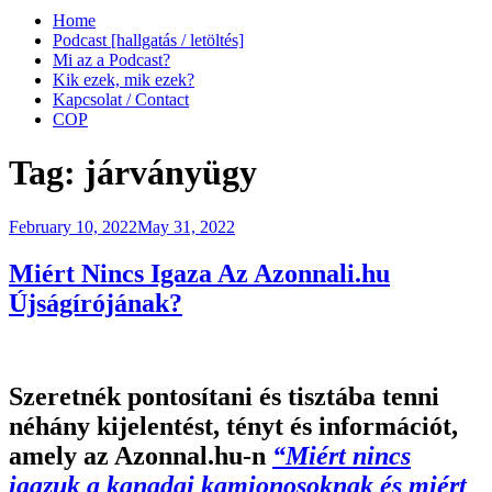
Home
Podcast [hallgatás / letöltés]
Mi az a Podcast?
Kik ezek, mik ezek?
Kapcsolat / Contact
COP
Tag:
járványügy
Posted
February 10, 2022
May 31, 2022
on
Miért Nincs Igaza Az Azonnali.hu
Újságírójának?
Szeretnék pontosítani és tisztába tenni
néhány kijelentést, tényt és információt,
amely az Azonnal.hu-n
“Miért nincs
igazuk a kanadai kamionosoknak és miért