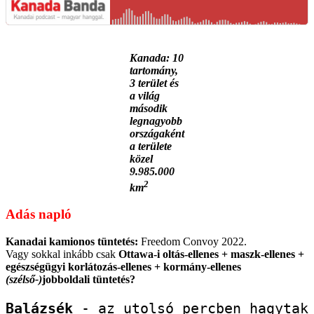
Kanada: 10
tartomány,
3 terület és
a világ
második
legnagyobb
országaként
a területe
közel
9.985.000
2
km
Adás napló
Kanadai kamionos tüntetés:
Freedom Convoy 2022.
Vagy sokkal inkább csak
Ottawa-i oltás-ellenes + maszk-ellenes +
egészségügyi korlátozás-ellenes + kormány-ellenes
(szélső-)
jobboldali tüntetés?
Balázsék
 - az utolsó percben hagytak 