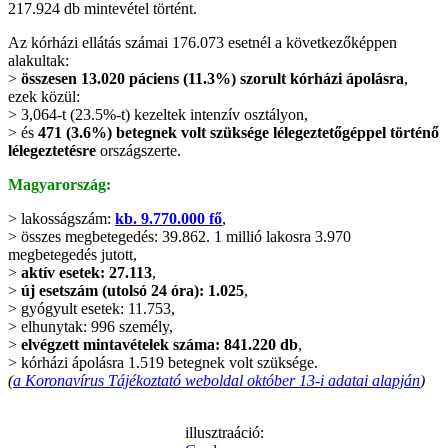
217.924 db mintevétel történt.
Az kórházi ellátás számai 176.073 esetnél a következőképpen
alakultak:
>
összesen 13.020 páciens (11.3%) szorult kórházi ápolásra
,
ezek közül:
> 3,064-t (23.5%-t) kezeltek intenzív osztályon,
> és
471 (3.6%) betegnek volt szüksége lélegeztetőgéppel történő
lélegeztetésre
országszerte.
Magyarország:
> lakosságszám:
kb. 9.770.000 fő
,
> összes megbetegedés: 39.862. 1 millió lakosra 3.970
megbetegedés jutott,
>
aktív esetek: 27.113
,
>
új esetszám (utolsó 24 óra): 1.025
,
> gyógyult esetek: 11.753,
> elhunytak: 996 személy,
>
elvégzett mintavételek száma: 841.220 db
,
> kórházi ápolásra 1.519 betegnek volt szüksége.
(
a Koronavírus Tájékoztató weboldal október 13-i adatai alapján
)
illusztraáció: