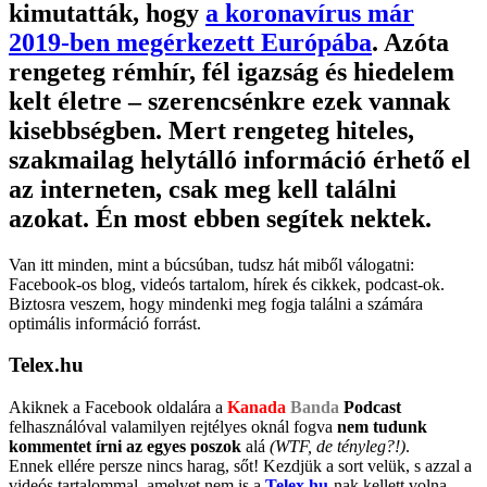
kimutatták, hogy
a koronavírus már
2019-ben megérkezett Európába
. Azóta
rengeteg rémhír, fél igazság és hiedelem
kelt életre – szerencsénkre ezek vannak
kisebbségben. Mert rengeteg hiteles,
szakmailag helytálló információ érhető el
az interneten, csak meg kell találni
azokat. Én most ebben segítek nektek.
Van itt minden, mint a búcsúban, tudsz hát miből válogatni:
Facebook-os blog, videós tartalom, hírek és cikkek, podcast-ok.
Biztosra veszem, hogy mindenki meg fogja találni a számára
optimális információ forrást.
Telex.hu
Akiknek a Facebook oldalára a
Kanada
Banda
Podcast
felhasználóval valamilyen rejtélyes oknál fogva
nem tudunk
kommentet írni az egyes poszok
alá
(WTF, de tényleg?!)
.
Ennek ellére persze nincs harag, sőt! Kezdjük a sort velük, s azzal a
videós tartalommal, amelyet nem is a
Telex.hu
-nak kellett volna