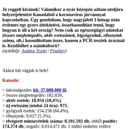
Jó reggelt kívánok! Valamikor a nyár közepén adtam utoljára
helyzetjelentést Kanadából a koronavírus járvánnyal
kapcsolatban. Úgy gondoltam, hogy nagyjából 3 hónap után
érdemes egy gyors áttekintést, összehasonlítást tenni, hogy
hogyan is áll a két ország? Nem csak az egészségügyi adatokat
(összes megbetegedés, aktív esetszámok, kigyógyultak, elhunytak
száma, stb.)
hasonlítottam össze, hanem a PCR-tesztek árazását
is. Kezdődhet a számháború?
(nyitókép:
Andrea Toxiri
/
Pixabay
)
.
Akkor hát vágjuk is bele!
Kanada:
> lakosságszám:
kb. 37.000.000 fő
,
> összes megbetegedés: 182.839,
>
aktív esetek: 18.954 (10,4%)
,
>
új esetszám (utolsó 24 óra): 975
,
> gyógyult esetek: 154.258 (84,4%),
> elhunytak: 9.627 (5,3%),
>
elvégzett mintavételek száma: 8.191.592 db
, ebből
pozitív:
174.374 db
; negatív: 8.014.471 db. 1 millió emberre vetítve