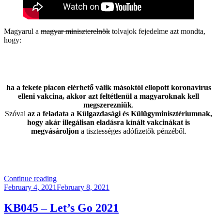
Magyarul a
magyar miniszterelnök
tolvajok fejedelme azt mondta,
hogy:
ha a fekete piacon elérhető válik másoktól ellopott koronavírus
elleni vakcina, akkor azt feltétlenül a magyaroknak kell
megszerezniük
.
Szóval
az a feladata a Külgazdasági és Külügyminisztériumnak,
hogy akár illegálisan eladásra kínált vakcinákat is
megvásároljon
a tisztességes adófizetők pénzéből.
“A
Continue reading
Posted
Tolvajok
February 4, 2021
February 8, 2021
on
Fejedelme”
KB045 – Let’s Go 2021