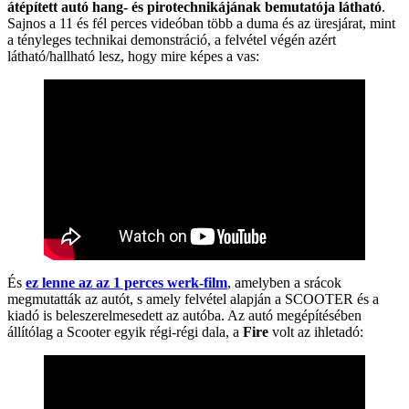
átépített autó hang- és pirotechnikájának bemutatója látható
.
Sajnos a 11 és fél perces videóban több a duma és az üresjárat, mint
a tényleges technikai demonstráció, a felvétel végén azért
látható/hallható lesz, hogy mire képes a vas:
És
ez lenne az az 1 perces werk-film
, amelyben a srácok
megmutatták az autót, s amely felvétel alapján a SCOOTER és a
kiadó is beleszerelmesedett az autóba. Az autó megépítésében
állítólag a Scooter egyik régi-régi dala, a
Fire
volt az ihletadó: