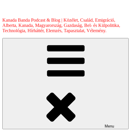
Skip
to
content
Kanada Banda Podcast & Blog | Közélet, Család, Emigráció,
Alberta, Kanada, Magyarország, Gazdaság, Bel- és Külpolitika,
Technológia, Hírháttér, Elemzés, Tapasztalat, Vélemény.
Menu