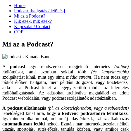
Home
Podcast [hallgatás / letöltés]
Mi az a Podcast?
Kik ezek, mik ezek?
Kapcsolat / Contact
COP
Mi az a Podcast?
A
podcast
egy rendszeresen megjelenő internetes
(online)
rádióműsor, ami azonban sokkal több
(és kényelmesebb)
szolgáltatást kínál, mint egy sima
média stream
. Ha nem tudsz egy
rádiót élőben hallgatni, mert például dolgozol, vagy közlekedsz,
akkor a Podcast lehet a legegyszerűbb módja az internetes
rádióhallgatásnak. Az adásokat archiválva megtalálod az adott
Podcast weboldalán, vagy podcast szolgáltatók adatbázisában.
A podcast alkalmazás
(pl. az okostelefonodon, vagy a tableteden)
lehetőséged kínál arra, hogy
a kedvenc podcastodra feliratkozz
.
Így minden alkalommal, amikor új adás érkezik, azt az alkalmazás
automatikusan letölti
neked. Ezután már internetkapcsolat nélkül
utazás, sportolás, sütés-főzés, tanulás közben, vagy amikor csak