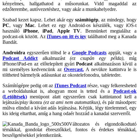
kényelmes, hallgathatod a műsorunkat. Vidd magaddal az
edzőterembe, autóvezetéshez, vagy akár a munkahelyedre.
Szabad kezet kapsz. Lehet akár egy
számítógép
, az mindegy, hogy
PC
, vagy
Mac
. Lehet ez egy Android-os készülék, vagy iOS-t
használó
iPhone
,
iPad
,
Apple TV
. Bennünket megtalálsz a
podcast-ok között. Az
iTunes-on itt és így
találhatod meg a Kanada
Bandát.
Androidra
egyszerűen
töltsd le a
Google Podcasts
appját, vagy a
Podcast Addict
alkalmazást
(ez csupán egy példa)
, míg
iPhone/iPad-en az előtelepített gyári
Podcast
alkalmazáson kívül a
mi személyes kedvencünk az
Overcast.
A nevükre kattintva le is
töltheted bármelyik adásunkat az okostelefonodra, tabletedre.
Számítógépre pedig ott az
iTunes Podcast
része, vagy felkeresheted
a weboldalunkat is, ahogyan most is tetted és a
Podcast-ok
(Letöltések)
menüpont alatt egyszerűen csak kattintanod kell a
lejátszás/
play
ikonra
(ez az ami nem automatikus)
, és pár másodperc
múlva elindul a kívánt adás lejátszása. Kérjük, légy türelemmel, egy
kis ideig eltarthat, amíg a hang odaér hozzád a kanadai szerverről.
Változatos és elgondolkodtató
témákkal, gondolat ébresztőkkel, fontos és érdekes témákkal,
beszélgetésekkel jelentkezünk.