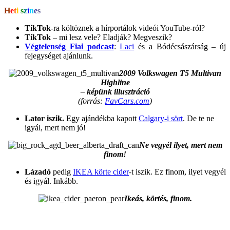
H
e
t
i
s
z
í
n
e
s
TikTok
-ra költöznek a hírportálok videói YouTube-ról?
TikTok
– mi lesz vele? Eladják? Megveszik?
Végtelenség Fiai podcast
:
Laci
és a Bódécsászárság – új
fejegységet ajánlunk.
2009 Volkswagen T5 Multivan
Highline
– képünk illusztráció
(forrás:
FavCars.com
)
Lator iszik.
Egy ajándékba kapott
Calgary-i sört
. De te ne
igyál, mert nem jó!
Ne vegyél ilyet, mert nem
finom!
Lázadó
pedig
IKEA körte cider
-t iszik. Ez finom, ilyet vegyél
és igyál. Inkább.
Ikeás, körtés, finom.
.