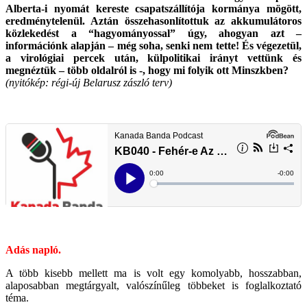
Alberta-i nyomát kereste csapatszállítója kormánya mögött,
eredménytelenül. Aztán összehasonlítottuk az akkumulátoros
közlekedést a “hagyományossal” úgy, ahogyan azt –
információnk alapján – még soha, senki nem tette! És végezetül,
a virológiai percek után, külpolitikai irányt vettünk és
megnéztük – több oldalról is -, hogy mi folyik ott Minszkben?
(nyitókép: régi-új Belarusz zászló terv)
.
.
Adás napló.
A több kisebb mellett ma is volt egy komolyabb, hosszabban,
alaposabban megtárgyalt, valószínűleg többeket is foglalkoztató
téma.