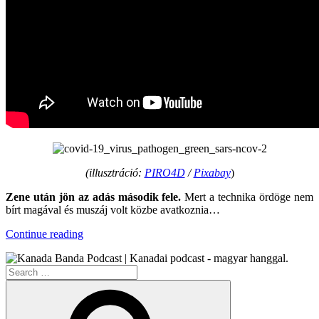
(illusztráció:
PIRO4D
/
Pixabay
)
Zene után jön az adás második fele.
Mert a technika ördöge nem
bírt magával és muszáj volt közbe avatkoznia…
“KBXTR03
Continue reading
–
COVID-
Search
19,
for:
A
Search
Világjárvány”