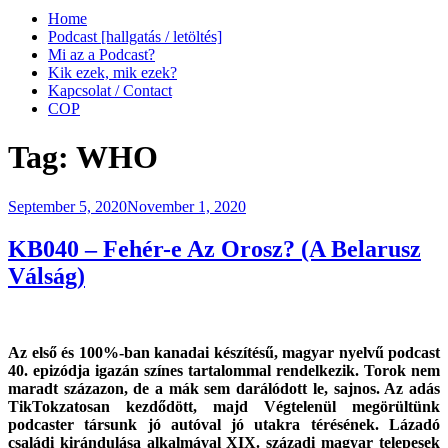
Home
Podcast [hallgatás / letöltés]
Mi az a Podcast?
Kik ezek, mik ezek?
Kapcsolat / Contact
COP
Tag:
WHO
Posted
September 5, 2020
November 1, 2020
on
KB040 – Fehér-e Az Orosz? (A Belarusz
Válság)
Az első és 100%-ban kanadai készítésű, magyar nyelvű podcast
40. epizódja igazán színes tartalommal rendelkezik. Torok nem
maradt százazon, de a mák sem darálódott le, sajnos. Az adás
TikTokzatosan kezdődött, majd Végtelenül megörültünk
podcaster társunk jó autóval jó utakra térésének. Lázadó
családi kirándulása alkalmával XIX. századi magyar telepesek