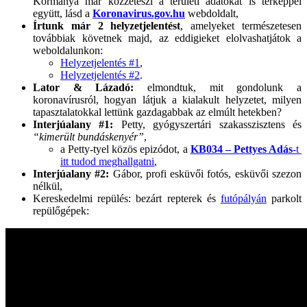
Kormánya már közzéteszi a területi adatokat is térképpel
együtt, lásd a
Koronavirus.gov.hu
webdoldalt,
Írtunk már 2 helyzetjelentést
, amelyeket természetesen
továbbiak követnek majd, az eddigieket elolvashatjátok a
weboldalunkon:
Helyzetjelentés #1
,
Helyzetjelentés #2
.
Lator & Lázadó:
elmondtuk, mit gondolunk a
koronavírusról, hogyan látjuk a kialakult helyzetet, milyen
tapasztalatokkal lettünk gazdagabbak az elmúlt hetekben?
Interjúalany #1:
Petty, gyógyszertári szakasszisztens és
“kimerült bundáskenyér”
,
a Petty-tyel közös epizódot, a
KB034 – Pettyes Adás
-t
itt tudod meghallgatni
,
Interjúalany #2:
Gábor, profi esküvői fotós, esküvői szezon
nélkül,
Kereskedelmi repülés: bezárt repterek és
futópályán
parkolt
repülőgépek: