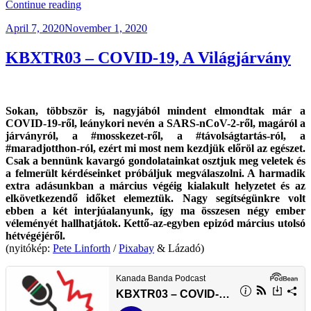
“KB040
Continue reading
–
Posted
April 7, 2020
November 1, 2020
Fehér-
on
e
Az
KBXTR03 – COVID-19, A Világjárvány
Orosz?
(A
Belarusz
Válság)”
Sokan, többször is, nagyjából mindent elmondtak már a
COVID-19-ről, leánykori nevén a SARS-nCoV-2-ről, magáról a
járványról, a #mosskezet-ről, a #távolságtartás-ról, a
#maradjotthon-ról, ezért mi most nem kezdjük előröl az egészet.
Csak a bennünk kavargó gondolatainkat osztjuk meg veletek és
a felmerült kérdéseinket próbáljuk megválaszolni. A harmadik
extra adásunkban a március végéig kialakult helyzetet és az
elkövetkezendő időket elemeztük. Nagy segítségünkre volt
ebben a két interjúalanyunk, így ma összesen négy ember
véleményét hallhatjátok. Kettő-az-egyben epizód március utolsó
hétvégéjéről.
(nyitókép:
Pete Linforth
/
Pixabay
& Lázadó)