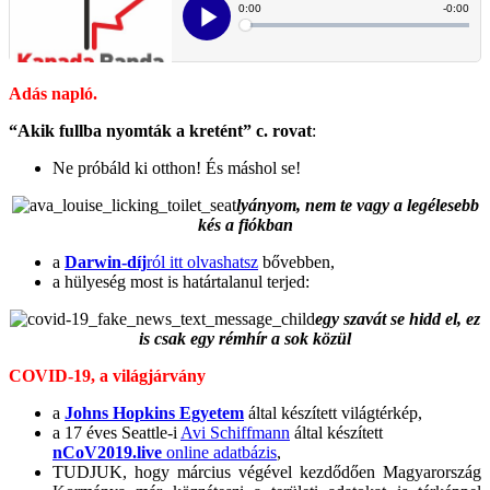
Adás napló.
“Akik fullba nyomták a kretént” c. rovat
:
Ne próbáld ki otthon! És máshol se!
lyányom, nem te vagy a legélesebb
kés a fiókban
a
Darwin-díj
ról itt olvashatsz
bővebben,
a hülyeség most is határtalanul terjed:
egy szavát se hidd el, ez
is csak egy rémhír a sok közül
COVID-19, a világjárvány
a
Johns Hopkins Egyetem
által készített világtérkép,
a 17 éves Seattle-i
Avi Schiffmann
által készített
nCoV2019.live
online adatbázis
,
TUDJUK, hogy március végével kezdődően Magyarország