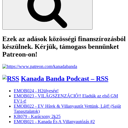
Ezek az adások közösségi finanszírozásból
készülnek. Kérjük, támogass bennünket
Patreon-on!
Kanada Banda Podcast – RSS
EMOB024 - H2ülyeség!
EMOB023 - VILÁGSZENZÁCIÓ!! Eladták az első GM
EV1-t!
EMOB022 - EV Hírek & Villanyautót Vettünk, Lájf! (Saját
Tapasztalatok)
KB079 - Karácsony 2k25
EMOB021 - Kanada És A Villanyautózás #2