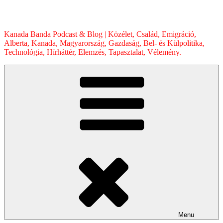
Skip
to
content
Kanada Banda Podcast & Blog | Közélet, Család, Emigráció,
Alberta, Kanada, Magyarország, Gazdaság, Bel- és Külpolitika,
Technológia, Hírháttér, Elemzés, Tapasztalat, Vélemény.
Menu