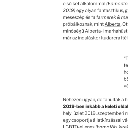
első két alkalommal
(Edmonton
2019)
egy olyan fantasztikus, 
meseszép és
“a farmerek & ma
próbálkoznak, mint
Alberta
. O
minőségű Alberta-i marhahúst
már az induláskor kudarcra ítélte
“T
t
h
b
v
Nehezen ugyan, de tanultak a h
2019-ben inkább a keleti old
helyi üzlet 2019. szeptemberi 
egy csoportja állatkínzással vád
LGBTQ-ellenes
(homofób, kire