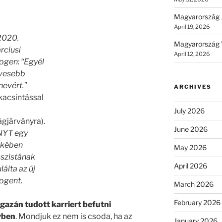
Magyarország 
April 19, 2026
2020.
Magyarország 
rciusi
April 12, 2026
ogen: “Egyél
vesebb
nevért.”
ARCHIVES
kacsintással
July 2026
ágjárványra).
June 2026
NYT egy
kkében
May 2026
sszistának
April 2026
ulálta az új
ogent.
March 2026
February 2026
gazán tudott karriert befutni
vben
. Mondjuk ez nem is csoda, ha az
January 2026