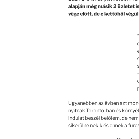
alapján még másik 2 üzletet i
vége előtt, de e kettőből végü
Ugyanebben az évben azt mondt
nyitnak Toronto-ban és körny
indulat beszél belőlem, de ne
sikerülne nekik és ennek a furcs