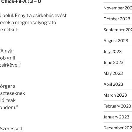
Chick-Fil-A : 3 – 0
November 20
)
belül. Ennyit a csirkehús evést
October 2023
jjenek a megmosolyogtató
e nélkül:
September 20
August 2023
“A nyár
July 2023
job grill
June 2023
csírkéve’.”
May 2023
April 2023
örger a
eszteseknek
March 2023
ló, tsak
February 2023
ondom.”
January 2023
December 202
“Szeressed