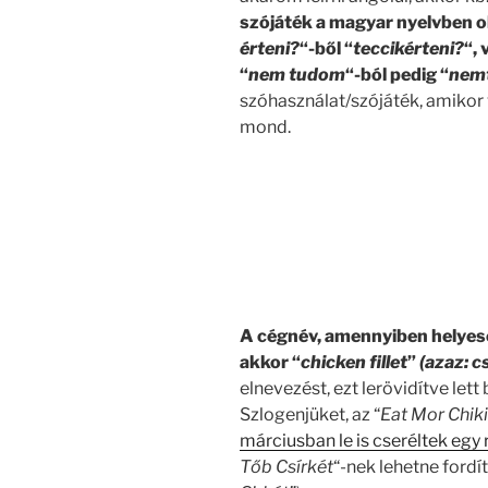
szójáték a magyar nyelvben ol
érteni?
“-ből “
teccikérteni?
“, 
“
nem tudom
“-ból pedig “
nem
szóhasználat/szójáték, amikor v
mond.
.
A cégnév, amennyiben helyesen
akkor “
chicken fillet
”
(azaz: cs
elnevezést, ezt lerövidítve lett
Szlogenjüket, az “
Eat Mor Chik
márciusban le is cseréltek egy 
Tőb Csírkét
“-nek lehetne fordí