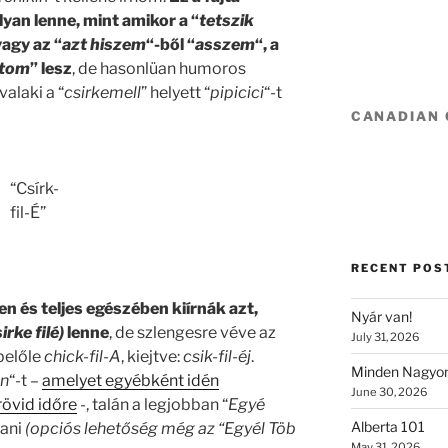
yan lenne, mint amikor a “
tetszik
vagy az “
azt hiszem
“-ből “
asszem
“, a
tom
” lesz
, de hasonlüan humoros
alaki a “
csirkemell
” helyett “
pipicici
“-t
CANADIAN
“Csírk-
fil-É”
RECENT POS
 és teljes egészében kiírnák azt,
Nyár van!
irke filé)
lenne
, de szlengesre véve az
July 31, 2026
 belőle
chick-fil-A
, kiejtve:
csik-fil-éj
.
Minden Nagyon
in
“-t –
amelyet egyébként idén
June 30, 2026
rövid időre
-, talán a legjobban “
Egyé
Alberta 101
tani
(opciós lehetőség még az “Egyél Töb
May 31, 2026