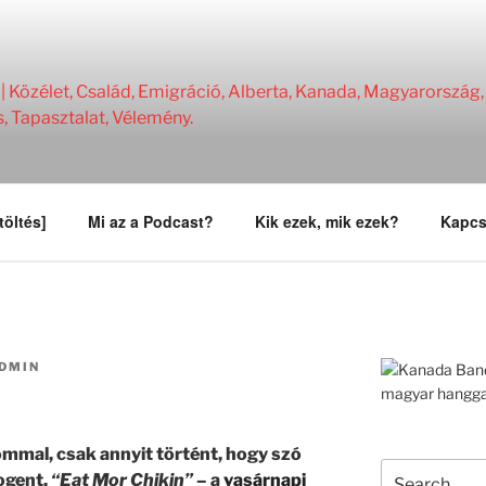
Közélet, Család, Emigráció, Alberta, Kanada, Magyarország, 
s, Tapasztalat, Vélemény.
töltés]
Mi az a Podcast?
Kik ezek, mik ezek?
Kapcs
DMIN
mmal, csak annyit történt, hogy szó
Search
ogent.
“Eat Mor Chikin”
– a
vasárnapi