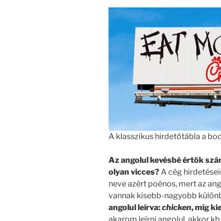
A klasszikus hirdetőtábla a boc
Az angolul kevésbé értők szám
olyan vicces?
A cég hirdetése
neve azért poénos, mert az ango
vannak kisebb-nagyobb különb
angolul leírva:
chicken
, míg ki
akarom leírni angolul, akkor kb