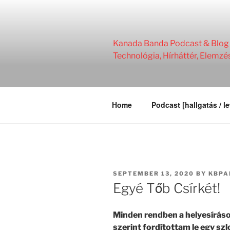
Skip
to
content
Kanada Banda Podcast & Blog | 
Technológia, Hírháttér, Elemzé
Home
Podcast [hallgatás / le
POSTED
SEPTEMBER 13, 2020
BY
KBPA
ON
Egyé Tőb Csírkét!
Minden rendben a helyesíráso
szerint fordítottam le egy szl