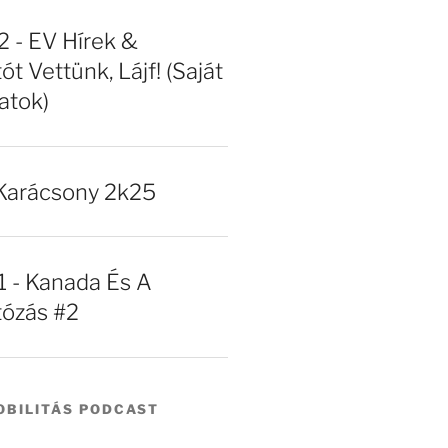
- EV Hírek &
ót Vettünk, Lájf! (Saját
atok)
Karácsony 2k25
- Kanada És A
tózás #2
BILITÁS PODCAST