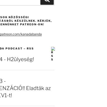
ÁSOK KÖZÖSSÉGI
ZÁSBÓL KÉSZÜLNEK. KÉRJÜK,
ENNÜNKET PATREON-ON!
DA PODCAST – RSS
- H2ülyeség!
 -
NZÁCIÓ!! Eladták az
EV1-t!