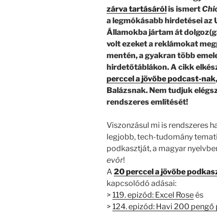
zárva tartásáról
is ismert
Chic
a legmókásabb hirdetései az
Államokba jártam át dolgoz(
volt ezeket a reklámokat megp
mentén, a gyakran több emel
hirdetőtáblákon.
A cikk elkés
perccel a jövőbe podcast-nak
Balázsnak
.
Nem tudjuk elégs
rendszeres említését!
Viszonzásul mi is rendszeres h
legjobb, tech-tudomány temat
podkasztját, a magyar nyelvbe
evör
!
A
20 perccel a jövőbe podkas
kapcsolódó adásai:
>
119. epizód: Excel Rose
és
>
124. epizód: Havi 200 pengő 