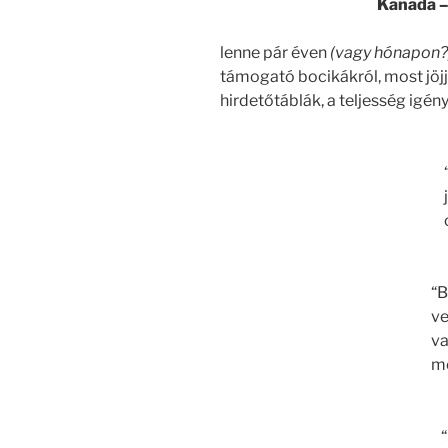
Kanada – 
lenne pár éven
(vagy hónapon?
támogató bocikákról, most jö
hirdetőtáblák, a teljesség igény
“B
v
va
m