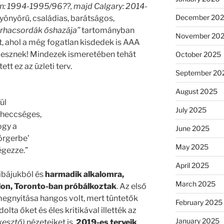
: 1994-1995/96??, majd Calgary: 2014-
December 20
gyönyörű, családias, barátságos,
rhacsordák őshazája”
tartományban
November 20
tt, ahol a még fogatlan kisdedek is AAA
 esznek! Mindezek ismeretében tehát
October 2025
tt ez az üzleti terv.
September 20
August 2025
úl
July 2025
eheccséges,
ogy a
June 2025
örgerbe’
May 2025
égezze.”
April 2025
ibájukból és
harmadik alkalomra,
March 2025
alon, Toronto-ban próbálkoztak
. Az első
megnyitása hangos volt, mert tüntetők
February 2025
olta őket és éles kritikával illették az
January 2025
kesztő)
nézeteiket is.
2019-es terveik