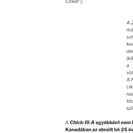
Cirkét”)
.
A 
má
szl
ke
de
(ki
a
vil
A 
ci
ra
tit
szl
A
Chick-fil-A
egyébként nem i
Kanadában az elmúlt bő 25 é