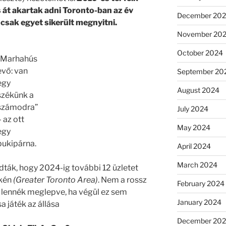
s át akartak adni Toronto-ban az év
December 20
l csak egyet sikerült megnyitni.
November 20
October 2024
“Marhahús
evő: van
September 20
egy
August 2024
székünk a
számodra”
July 2024
– az ott
May 2024
egy
pukipárna.
April 2024
March 2024
ák, hogy 2024-ig további 12 üzletet
ékén
(Greater Toronto Area)
. Nem a rossz
February 2024
m lennék meglepve, ha végül ez sem
January 2024
a játék az állása
December 20