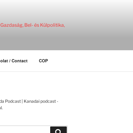
Gazdaság, Bel- és Külpolitika,
olat / Contact
COP
Search