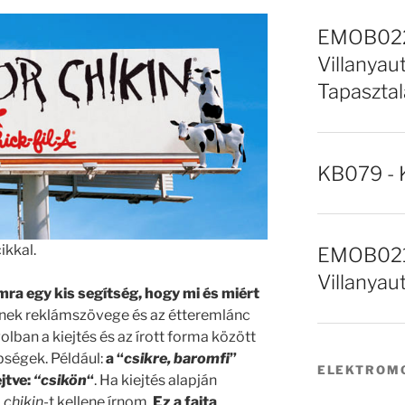
EMOB022 
Villanyaut
Tapasztal
KB079 - 
ikkal.
EMOB021 
Villanyau
ra egy kis segítség, hogy mi és miért
inek reklámszövege és az étteremlánc
lban a kiejtés és az írott forma között
ségek. Például:
a “
csikre, baromfi
”
ELEKTROMO
ejtve:
“csikön
“
. Ha kiejtés alapján
.
chikin
-t kellene írnom.
Ez a fajta