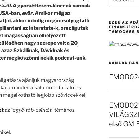
for:
k-fil-A
gyorsétterem-láncnak vannak
 USA-ban,
evör
. Amikor még az
gat)ni, akkor mindig megmosolyogtató
EZEK AZ AD
FINANSZÍRO
illantani az Interstate-k, országutak
TÁMOGASS B
et magasságban elhelyezett
zülésében nagy szerepe volt a
20
, azaz Szkállinak, Dávidnak és
zer megköszönni nekik podcast-unk
KANADA BAN
EMOB024 
allgatásra ajánljuk magyarország
ikájú, minden alkalommal tartalmas
n megalkotható legjobb szóviccekkel,
EMOB023
zt
az “
egyé-tőb-csírkét
” témához
VILÁGSZE
első GM 
pixel
.