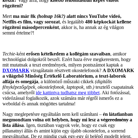
készít?
Vagy arra, hogy
kisebb felbontásban képes videót
rögzíteni?
Mert
ma már 8k
(holnap 16k?)
alatt nincs YouTube videó,
Netflix-es film, vagy sorozat
, és legalább
480 képkockát kellene
rögzíteni másodpercenként
, akkor is, ha annak az ég világon
semmi értelme?!
Techie
-ként
erősen kételkedem a kollégám szavaiban
, amikor
technológiai dolgokról beszél. Ezért haza érve megkerestem, hogy
mit mutatnak a teszt eredmények, milyen pontszámot kaptak a
DXOMARK
vizsgálatain résztvett okostelefonok?
A DXOMARK
a világelső Minőség Értékelő Laboratórium, a teszt-laborok
alfája és omegája
, a különöző műszaki cikkek
(digitális
fényképezőgépek, okostelefonok, laptopok, stb.)
tesztelő csapatainak
csúcsa, amelyről
ide kattintva tudhatsz meg többet
. Aki fotózással,
videózással foglalkozik, azok számára már régről ismerős ez a
weboldal és annak mögöttes tartalma!
Nagy meglepetésre egyáltalán nem kell számítani –
én látatlanban
megmondtam volna ott helyben, hogy mi lesz a
végeredmény
a
lista állása
. Igen, tisztában vagyok vele, hogy ez csak egy
pillanatnyi állás és amint kijön egy újabb okostelefon, a sorrend
megváltozhat. De ez mindig csak egy-egy új belépő modellt jelent,