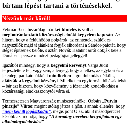
bírtam lépést tartani a történésekkel.
Nézzünk már körül!
Február 9-cel bezárólag már
két tüntetés is volt a
megbotránkoztató köztársasági elnöki kegyelem kapcsán
. Azt
hittem, hogy a feldühödött polgárok, az érintettek, szülők és
nagyszülők majd téglánként fogják elhordani a Sándor-palotát, hogy
stéget építsenek belőle, s aztán Novák Katalint arról dobják bele a
Dunába – persze mindezt pedagógiai jelleggel!
Igazából mindegy, hogy
a
kegyelmi kérvényt
Varga Judit
terjesztette-e fel, vagy sem, a lényeg, hogy a lelkes, az egykori és a
jelenlegi pártkatonákként
mindketten
– gondolkodás nélkül -,
aláírták a kegyelmi kérvényt
. Mindketten egyformán hibásak tehát
– bár azt hiszem, hogy közvélemény a józanabb gondolkodást a
köztársasági elnökasszonytól várta el.
Természetesen Magyarország miniszterelnöke,
Orbán „Putyin
pincsije” Viktor
megint utólag játsza a hőst, s annak ellenére, hogy
“nem kell itt jogászkodni”
, mégis pont Ő az, aki 3 másodperccel
később azt mondja, hogy
“A kormány nevében benyújtottam egy
alkotmánymódosítást”
.