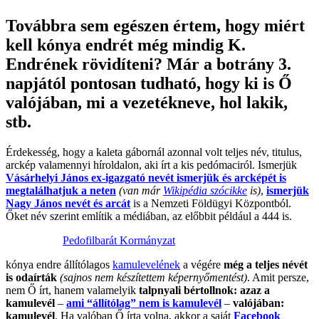
Továbbra sem egészen értem, hogy miért
kell kónya endrét még mindig K.
Endrének rövidíteni? Már a botrány 3.
napjától pontosan tudható, hogy ki is Ő
valójában, mi a vezetékneve, hol lakik,
stb.
Érdekesség, hogy a kaleta gábornál azonnal volt teljes név, titulus,
arckép valamennyi híroldalon, aki írt a kis pedómaciról. Ismerjük
Vásárhelyi János ex-igazgató nevét ismerjük és arcképét is
megtalálhatjuk a neten
(van már
Wikipédia szócikke
is)
,
ismerjük
Nagy János nevét és arcát
is a Nemzeti Földügyi Központból.
Őket név szerint említik a médiában, az előbbit például a 444 is.
Pedofilbarát Kormányzat
kónya endre állítólagos
kamulevelének
a végére
még a teljes névét
is odaírták
(sajnos nem készítettem képernyőmentést)
. Amit persze,
nem Ő írt, hanem valamelyik
talpnyali bértollnok: azaz a
kamulevél
–
ami “állítólag” nem is kamulevél
–
valójában:
kamulevél
. Ha valóban Ő írta volna, akkor a saját
Facebook