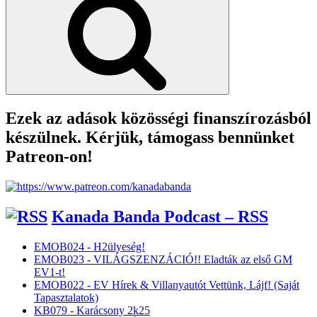
Ezek az adások közösségi finanszírozásból
készülnek. Kérjük, támogass bennünket
Patreon-on!
Kanada Banda Podcast – RSS
EMOB024 - H2ülyeség!
EMOB023 - VILÁGSZENZÁCIÓ!! Eladták az első GM
EV1-t!
EMOB022 - EV Hírek & Villanyautót Vettünk, Lájf! (Saját
Tapasztalatok)
KB079 - Karácsony 2k25