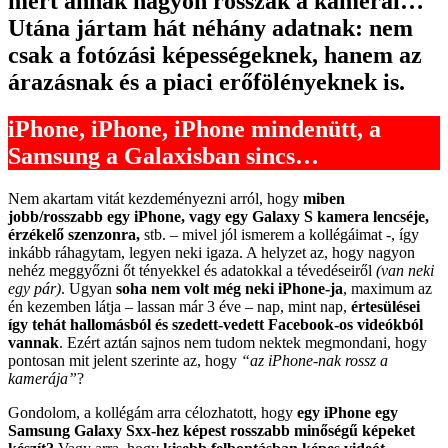
mert annak nagyon rosszak a kamerái…
Utána jártam hát néhány adatnak: nem
csak a fotózási képességeknek, hanem az
árazásnak és a piaci erőfölényeknek is.
iPhone, iPhone, iPhone mindenütt, a
Samsung a Galaxisban sincs…
Nem akartam vitát kezdeményezni arról, hogy
miben
jobb/rosszabb egy iPhone, vagy egy Galaxy S kamera lencséje,
érzékelő szenzonra,
stb. – mivel jól ismerem a kollégáimat -, így
inkább ráhagytam, legyen neki igaza. A helyzet az, hogy nagyon
nehéz meggyőzni őt tényekkel és adatokkal a tévedéseiről
(van neki
egy pár)
. Ugyan
soha nem volt még neki iPhone-ja
, maximum az
én kezemben látja – lassan már 3 éve – nap, mint nap,
értesülései
így tehát hallomásból és szedett-vedett Facebook-os videókból
vannak
. Ezért aztán sajnos nem tudom nektek megmondani, hogy
pontosan mit jelent szerinte az, hogy
“az iPhone-nak rossz a
kamerája”
?
Gondolom, a kollégám arra célozhatott, hogy
egy iPhone egy
Samsung Galaxy Sxx-hez képest rosszabb minőségű képeket