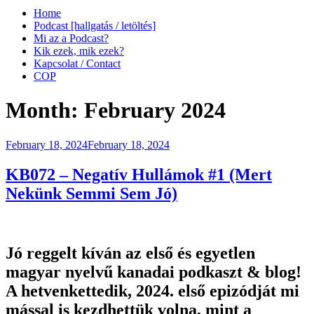
Home
Podcast [hallgatás / letöltés]
Mi az a Podcast?
Kik ezek, mik ezek?
Kapcsolat / Contact
COP
Month:
February 2024
Posted
February 18, 2024
February 18, 2024
on
KB072 – Negatív Hullámok #1 (Mert
Nekünk Semmi Sem Jó)
Jó reggelt kíván az első és egyetlen
magyar nyelvű kanadai podkaszt & blog!
A hetvenkettedik, 2024. első epizódját mi
mással is kezdhettük volna, mint a