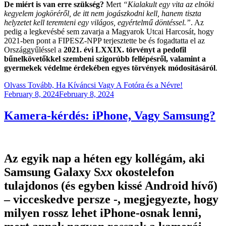
De miért is van erre szükség?
Mert
“Kialakult egy vita az elnöki
kegyelem jogköréről, de itt nem jogászkodni kell, hanem tiszta
helyzetet kell teremteni egy világos, egyértelmű döntéssel.”
. Az
pedig a legkevésbé sem zavarja a Magyarok Utcai Harcosát, hogy
2021-ben pont a FIPESZ-NPP terjesztette be és fogadtatta el az
Országgyűléssel a
2021. évi LXXIX. törvényt a pedofil
bűnelkövetőkkel szembeni szigorúbb fellépésről, valamint a
gyermekek védelme érdekében egyes törvények módosításáról
.
Olvass Tovább, Ha Kíváncsi Vagy A Fotóra és a Névre!
Posted
February 8, 2024
February 8, 2024
on
Kamera-kérdés: iPhone, Vagy Samsung?
Az egyik nap a héten egy kollégám, aki
Samsung Galaxy S
xx
okostelefon
tulajdonos (és egyben kissé Android hívő)
– vicceskedve persze -, megjegyezte, hogy
milyen rossz lehet iPhone-osnak lenni,