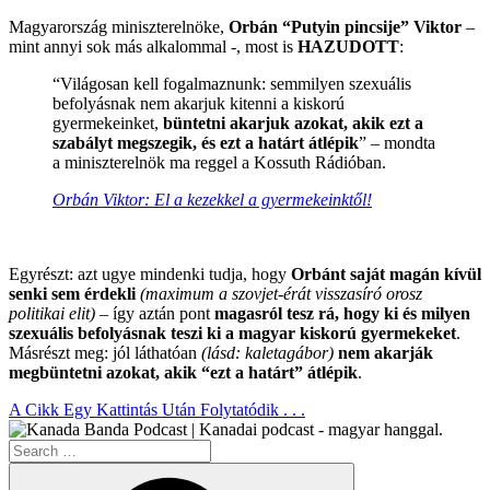
Magyarország miniszterelnöke,
Orbán “Putyin pincsije” Viktor
–
mint annyi sok más alkalommal -, most is
HAZUDOTT
:
“Világosan kell fogalmaznunk: semmilyen szexuális
befolyásnak nem akarjuk kitenni a kiskorú
gyermekeinket,
büntetni akarjuk azokat, akik ezt a
szabályt megszegik, és ezt a határt átlépik
” – mondta
a miniszterelnök ma reggel a Kossuth Rádióban.
Orbán Viktor: El a kezekkel a gyermekeinktől!
.
Egyrészt: azt ugye mindenki tudja, hogy
Orbánt saját magán kívül
senki sem érdekli
(maximum a szovjet-érát visszasíró orosz
politikai elit)
– így aztán pont
magasról tesz rá, hogy ki és milyen
szexuális befolyásnak teszi ki a magyar kiskorú gyermekeket
.
Másrészt meg: jól láthatóan
(lásd: kaletagábor)
nem akarják
megbüntetni azokat, akik “ezt a határt” átlépik
.
A Cikk Egy Kattintás Után Folytatódik . . .
Search
for:
Search