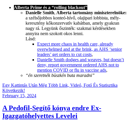
Alberta Prime és a “rolling blackout”
Danielle Smith
,
Alberta tartomány miniszterelnöke:
a szélsőjobbos konteó-hívő, olajipari lobbista, mély-
keresztény kőkonzervatív kabátban, amely gyakran
nagy rá. Legyünk őszinték: szakmai kérdésekben
annyira nem szokott okos lenni.
Lásd:
Expect more chaos in health care, already
overwhelmed and at the brink, as AHS ‘senior
leaders’ get orders to cut costs
,
Danielle Smith dodges and weaves, but doesn’t
deny, report government ordered AHS not to
mention COVID or flu in vaccine ads
,
“én szeretnék büszkén buta maradni”
Egy Kattintás Után Még Több Link, Videó, Fotó És Statisztika
Következik!
Posted
February 15, 2024
on
A Pedofil-Segítő kónya endre Ex-
Igazgatóhelyettes Levelei