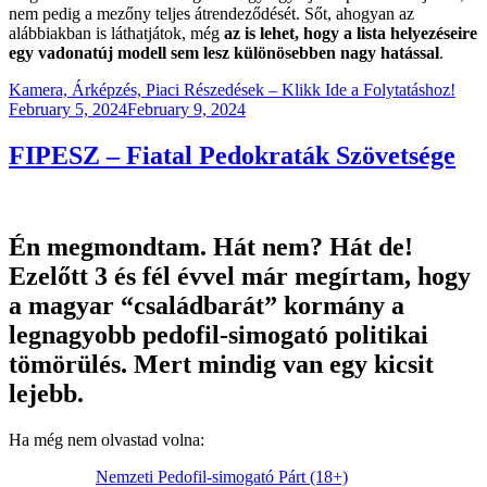
nem pedig a mezőny teljes átrendeződését. Sőt, ahogyan az
alábbiakban is láthatjátok, még
az is lehet, hogy a lista helyezéseire
egy vadonatúj modell sem lesz különösebben nagy hatással
.
Kamera, Árképzés, Piaci Részedések – Klikk Ide a Folytatáshoz!
Posted
February 5, 2024
February 9, 2024
on
FIPESZ – Fiatal Pedokraták Szövetsége
Én megmondtam. Hát nem? Hát de!
Ezelőtt 3 és fél évvel már megírtam, hogy
a magyar “családbarát” kormány a
legnagyobb pedofil-simogató politikai
tömörülés. Mert mindig van egy kicsit
lejebb.
Ha még nem olvastad volna:
Nemzeti Pedofil-simogató Párt (18+)