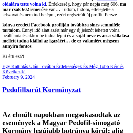
oldalára tette volna ki
. Érdekesség, hogy pár napja még 606,
ma
már csak 602 ismerőse
van… Tudom, tudom, elfelejtette a
jelszavát és nem tud belépni, ezért regisztrált új profilt. Persze…
kónya eredeti Facebook profilján továbbra sincs semmiféle
tartalom
. Ennyi idő alatt azért már egy új jelszót lehetett volna
beállítania és akkor be tudna lépni és
a saját neve és arca vállalása
mellett tudna kiállni az igazáért… de ez valamiért mégsem
annyira fontos
.
Ki érti ezt?!
Egy Kattintás Után További Érdekességek És Még Több Kérdés
Következik!
Posted
February 9, 2024
on
Pedofilbarát Kormányzat
Az elmúlt napokban megsokasodtak az
események a Magyar Pedofil-simogató
Kormány legújabb botránya körül: alig