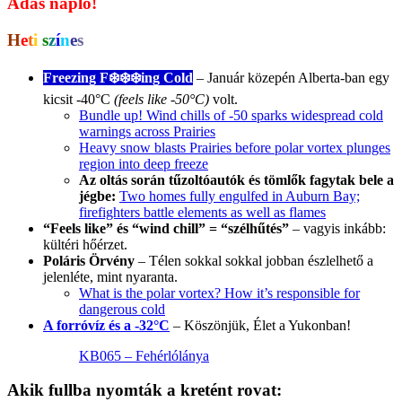
Adás napló!
H
e
t
i
s
z
í
n
e
s
Freezing F❄️❄️
❄️
ing Cold
– Január közepén Alberta-ban egy
kicsit -40°C
(feels like -50°C)
volt.
Bundle up! Wind chills of -50 sparks widespread cold
warnings across Prairies
Heavy snow blasts Prairies before polar vortex plunges
region into deep freeze
Az oltás során tűzoltóautók és tömlők fagytak bele a
jégbe:
Two homes fully engulfed in Auburn Bay;
firefighters battle elements as well as flames
“Feels like” és “wind chill” = “szélhűtés”
– vagyis inkább:
kültéri hőérzet.
Poláris Örvény
– Télen sokkal sokkal jobban észlelhető a
jelenléte, mint nyaranta.
What is the polar vortex? How it’s responsible for
dangerous cold
A forróvíz és a -32°C
– Köszönjük, Élet a Yukonban!
KB065 – Fehérlólánya
Akik fullba nyomták a kretént
rovat: