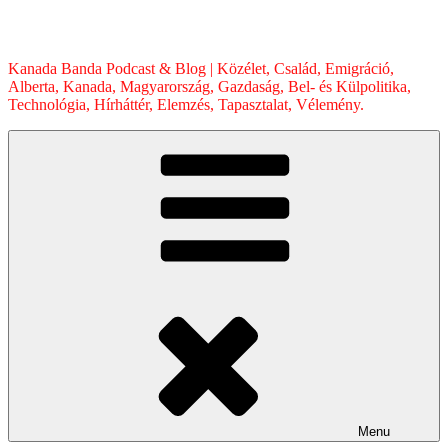
Skip
to
content
Kanada Banda Podcast & Blog | Közélet, Család, Emigráció,
Alberta, Kanada, Magyarország, Gazdaság, Bel- és Külpolitika,
Technológia, Hírháttér, Elemzés, Tapasztalat, Vélemény.
Menu