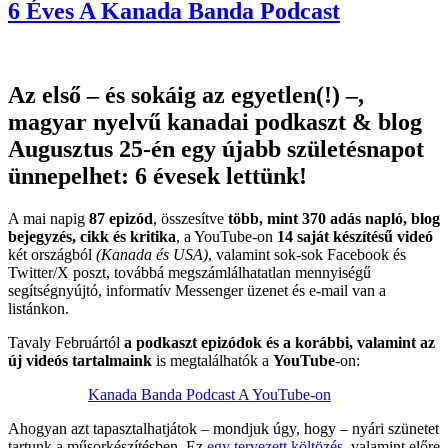
6 Éves A Kanada Banda Podcast
Az első – és sokáig az egyetlen(!) –,
magyar nyelvű kanadai podkaszt & blog
Augusztus 25-én egy újabb születésnapot
ünnepelhet: 6 évesek lettünk!
A mai napig
87 epizód
, összesítve
több, mint 370 adás napló, blog
bejegyzés, cikk és kritika
, a YouTube-on
14 saját készítésű videó
két országból
(Kanada és USA)
, valamint sok-sok Facebook és
Twitter/X poszt, továbbá megszámlálhatatlan mennyiségű
segítségnyújtó, informatív Messenger üzenet és e-mail van a
listánkon.
Tavaly Februártól
a podkaszt epizódok és a korábbi, valamint az
új videós tartalmaink
is megtalálhatók a
YouTube
-on:
Kanada Banda Podcast A YouTube-on
Ahogyan azt tapasztalhatjátok – mondjuk úgy, hogy – nyári szünetet
tartunk a műsorkészítésben. Ez
egy tervezett költözés
, valamint előre