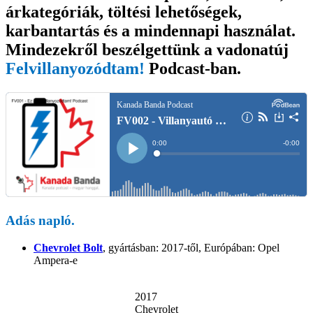
A
árkategóriák, töltési lehetőségek,
“Nem
karbantartás és a mindennapi használat.
fizeti
meg
Mindezekről beszélgettünk a vadonatúj
senki!”-
Felvillanyozódtam!
Podcast
-ban.
hálózatfejlesztés”
Adás napló.
Chevrolet Bolt
, gyártásban: 2017-től, Európában: Opel
Ampera-e
2017
Chevrolet