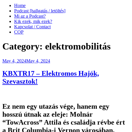
Home
Podcast [hallgatás / letöltés]
Mi az a Podcast?
Kik ezek, mik ezek?
Kapcsolat / Contact
COP
Category:
elektromobilitás
Posted
May 4, 2024
May 4, 2024
on
KBXTR17 – Elektromos Hajók,
Szevasztok!
Ez nem egy utazás vége, hanem egy
hosszú útnak az eleje: Molnár
“TowAcross” Attila és családja révbe ért
a Brit Columbia-i Vernon városában.