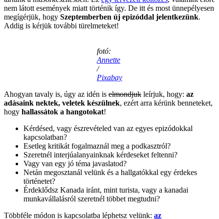
nem látott események miatt történik így. De itt és most ünnepélyesen
megígérjük, hogy
Szeptemberben új epizóddal jelentkezünk
.
Addig is kérjük további türelmeteket!
fotó:
Annette
/
Pixabay
Ahogyan tavaly is, úgy az idén is
elmondjuk
leírjuk, hogy:
az
adásaink nektek, veletek készülnek
, ezért arra kérünk benneteket,
hogy
hallassátok a hangotokat
!
Kérdésed, vagy észrevételed van az egyes epizódokkal
kapcsolatban?
Esetleg kritikát fogalmaznál meg a podkasztról?
Szeretnél interjúalanyainknak kérdeseket feltenni?
Vagy van egy jó téma javaslatod?
Netán megosztanál velünk és a hallgatókkal egy érdekes
történetet?
Érdeklődsz Kanada iránt, mint turista, vagy a kanadai
munkavállalásról szeretnél többet megtudni?
Többféle módon is kapcsolatba léphetsz velünk:
az