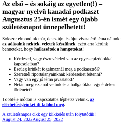
Az első – és sokáig az egyetlen(!) –
magyar nyelvű kanadai podkaszt
Augusztus 25-én ismét egy újabb
születésnapot ünnepelhetett!
Sokszor elmondtuk már, de ez újra és újra visszatérő téma nálunk:
az adásaink nektek, veletek készülnek
, ezért arra kérünk
benneteket, hogy
hallassátok a hangotokat
!
Kérdésed, vagy észrevételed van az egyes epizódokkal
kapcsolatban?
Esetleg kritikát fogalmaznál meg a podkasztról?
Szeretnél riportalanyainknak kérdeseket feltenni?
Vagy van egy jó téma javaslatod?
Netán megosztanál velünk és a hallgatókkal egy érdekes
történetet?
Többféle módon is kapcsolatba léphetsz velünk,
az
elérhetőségeinket itt találod meg
.
A születésnapos cikk egy klikkelés után folytatódik!
Posted
August 24, 2022
August 25, 2022
on