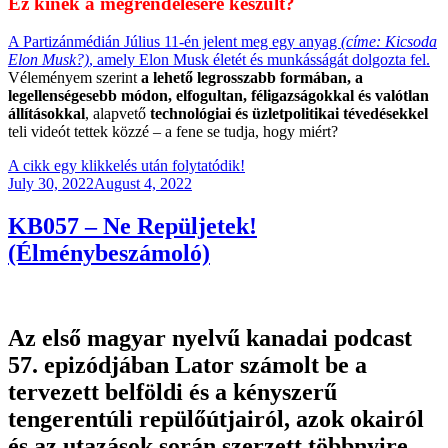
Ez kinek a megrendelésére készült?
A Partizánmédián Július 11-én jelent meg egy anyag
(címe: Kicsoda
Elon Musk?)
, amely Elon Musk életét és munkásságát dolgozta fel.
Véleményem szerint
a lehető legrosszabb formában, a
legellenségesebb módon, elfogultan, féligazságokkal és valótlan
állításokkal
, alapvető
technológiai és üzletpolitikai tévedésekkel
teli videót tettek közzé – a fene se tudja, hogy miért?
A cikk egy klikkelés után folytatódik!
Posted
July 30, 2022
August 4, 2022
on
KB057 – Ne Repüljetek!
(Élménybeszámoló)
Az első magyar nyelvű kanadai podcast
57. epizódjában Lator számolt be a
tervezett belföldi és a kényszerű
tengerentúli repülőútjairól, azok okairól
és az utazások során szerzett többnyire