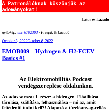
A Patronálóknak köszönjük az 
adományokat!
– Lator és Lázadó
nyitókép:
user6702303
/ Freepik & Lázadó
Posted
October 8, 2022
October 8, 2022
on
EMOB009 – Hydrogen & H2-FCEV
Basics #1
Az
Elektromobilitás Podcast
vendégszereplése oldalunkon.
Az adás sorozat 1. része:
a hidrogén
. Előállítása,
tárolása, szállítása, felhasználása – mi az,
amit
feltétlenül tudni kell
?! Alapozó a tüzelőanyag-cellás