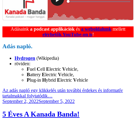
Adásaink
a podcast applikációk
és
a weboldalunk
mellett
elérhetők YouTube-on is
!
Adás napló.
Hydrogen
(Wikipedia)
röviden:
F
uel
C
ell
E
lectric
V
ehicle,
B
attery
E
lectric
V
ehicle,
P
lug-in
H
ybrid
E
lectric
V
ehicle
Az adás napló egy klikkelés után további érdekes és informatív
tartalmakkal folytatódik…
Posted
September 2, 2022
September 5, 2022
on
5 Éves A Kanada Banda!