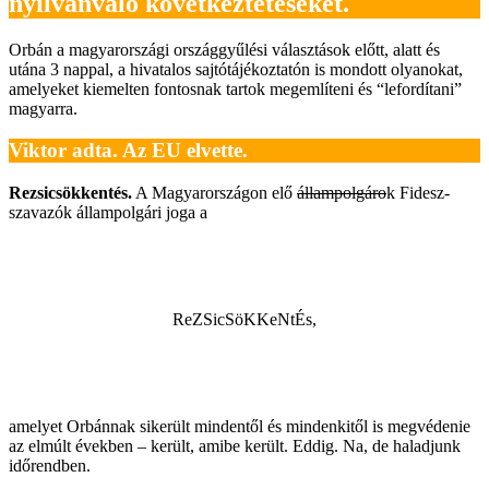
nyilvánvaló következtetéseket.
Orbán a magyarországi országgyűlési választások előtt, alatt és
utána 3 nappal, a hivatalos sajtótájékoztatón is mondott olyanokat,
amelyeket kiemelten fontosnak tartok megemlíteni és “lefordítani”
magyarra.
Viktor adta. Az EU elvette.
Rezsicsökkentés.
A Magyarországon elő
állampolgáro
k Fidesz-
szavazók állampolgári joga a
ReZSicSöKKeNtÉs,
amelyet Orbánnak sikerült mindentől és mindenkitől is megvédenie
az elmúlt években – került, amibe került. Eddig. Na, de haladjunk
időrendben.