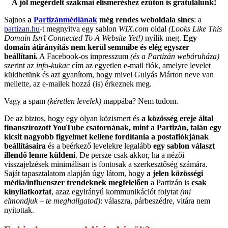
A jól megérdelt szakmai elismeréshez ezúton is gratulálunk!
Sajnos
a
Partizánmédiának
még rendes weboldala sincs
: a
partizan.hu
-t megnyitva egy sablon
WIX.com
oldal
(Looks Like This
Domain Isn’t Connected To A Website Yet!)
nyílik meg.
Egy
domain átirányítás nem kerül semmibe és elég egyszer
beállítani.
A Facebook-os impresszum
(és a Partizán webáruháza)
szerint az
info-kukac
cím az egyetlen e-mail fiók, amelyre levelet
küldhetünk és azt gyanítom, hogy mivel Gulyás Márton neve van
mellette, az e-mailek hozzá (is) érkeznek meg.
Vagy a spam
(kéretlen levelek)
mappába? Nem tudom.
De az biztos, hogy egy olyan közismert és
a közösség ereje által
finanszírozott YouTube csatornának, mint a Partizán, talán egy
kicsit nagyobb figyelmet kellene fordítania a postafiókjának
beállításaira
és a beérkező levelekre legalább
egy sablon választ
illendő lenne küldeni
. De persze csak akkor, ha a nézői
visszajelzések minimálisan is fontosak a szerkesztőség számára.
Saját tapasztalatom alapján úgy látom, hogy
a jelen közösségi
média/influenszer trendeknek megfelelően
a Partizán is
csak
kinyilatkoztat
, azaz egyirányú kommunikációt folytat
(mi
elmondjuk – te meghallgatod)
: válaszra, párbeszédre, vitára nem
nyitottak.