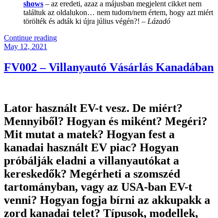
shows
– az eredeti, azaz a májusban megjelent cikket nem
találtuk az oldalukon… nem tudom/nem értem, hogy azt miért
törölték és adták ki újra július végén?!
– Lázadó
“FV003
Continue reading
Posted
–
May 12, 2021
on
Magyar
Elektromos
FV002 – Villanyautó Vásárlás Kanadában
Járművek
Kutatás
eredménye
/
Lator használt EV-t vesz
. De miért?
Drága-
e
Mennyiből? Hogyan és miként? Megéri?
Az
Mit mutat a matek? Hogyan fest a
Új
Villanyautó
kanadai használt EV piac? Hogyan
Magyarországon?
próbálják eladni a villanyautókat a
/
Amerikai
kereskedők? Megérheti a szomszéd
Biodízel
tartományban, vagy az USA-ban EV-t
vs.
Pickup
venni? Hogyan fogja bírni az akkupakk a
Trucks
zord kanadai telet? Típusok, modellek,
/