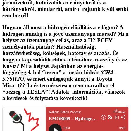
járművekről, tudnivalók az előnyökről és a
hátrányokról, mindarról, amiről rajtunk kívül senki
sem beszél!
Hogyan áll most a hidrogén előállítás a világon? A
hidrogén mindig is a jövő üzemanyaga marad? Mi a
helyzet az üzemanyag-cellás, azaz a H2-FCEV
személyautók piacán? Használhatóság,
hozzáférhetőség, költségek, hatótáv és árazás. És
hogyan kapcsolódik ehhez a témához az aszály és az
ivóvíz? Mi a helyzet Japánban az energia-
függőséggel, hol “terem” a metán-hidrát
(CH4-
5.75H2O)
és miért emlegetjük annyit a Toyota
Mirai-t?? Ja és természetesen nem maradhat el
“bezzeg a TESLA”! Adatok, információk, válaszok
a kérdések és
folytatása következik
!