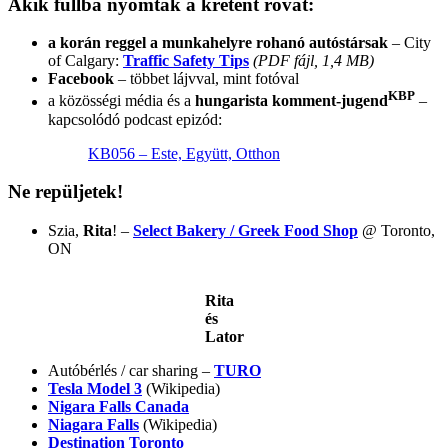
Akik fullba nyomták a kretént
rovat:
a korán reggel a munkahelyre rohanó autóstársak
– City
of Calgary:
Traffic Safety Tips
(PDF fájl, 1,4 MB)
Facebook
– többet lájvval, mint fotóval
KBP
a közösségi média és a
hungarista komment-jugend
–
kapcsolódó podcast epizód:
KB056 – Este, Együtt, Otthon
Ne repüljetek!
Szia,
Rita
! –
Select Bakery / Greek Food Shop
@ Toronto,
ON
Rita
és
Lator
Autóbérlés / car sharing –
TURO
Tesla Model 3
(Wikipedia)
Nigara Falls Canada
Niagara Falls
(Wikipedia)
Destination Toronto