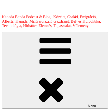
Skip
to
content
Kanada Banda Podcast & Blog | Közélet, Család, Emigráció,
Alberta, Kanada, Magyarország, Gazdaság, Bel- és Külpolitika,
Technológia, Hírháttér, Elemzés, Tapasztalat, Vélemény.
Menu