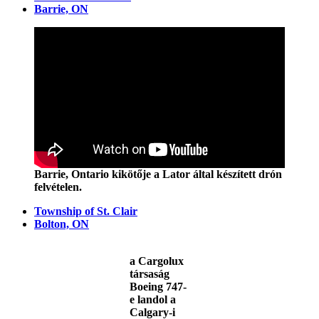
Barrie, ON
Barrie, Ontario kikötője a Lator által készített drón
felvételen.
Township of St. Clair
Bolton, ON
a Cargolux
társaság
Boeing 747-
e landol a
Calgary-i