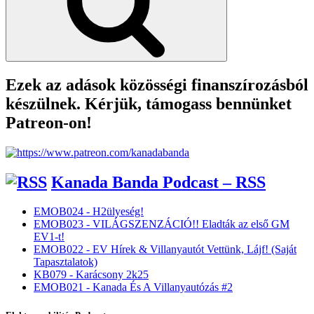
Ezek az adások közösségi finanszírozásból
készülnek. Kérjük, támogass bennünket
Patreon-on!
Kanada Banda Podcast – RSS
EMOB024 - H2ülyeség!
EMOB023 - VILÁGSZENZÁCIÓ!! Eladták az első GM
EV1-t!
EMOB022 - EV Hírek & Villanyautót Vettünk, Lájf! (Saját
Tapasztalatok)
KB079 - Karácsony 2k25
EMOB021 - Kanada És A Villanyautózás #2