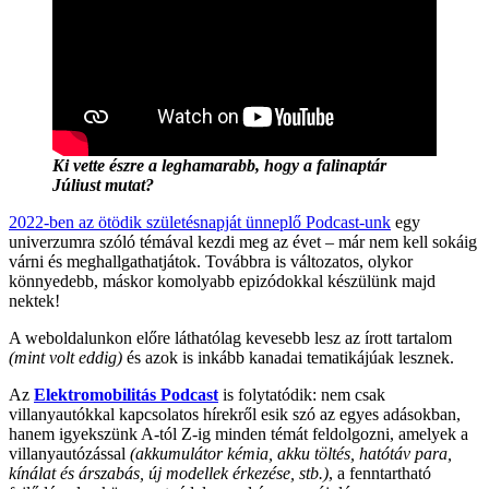
Ki vette észre a leghamarabb, hogy a falinaptár
Júliust mutat?
2022-ben az ötödik születésnapját ünneplő Podcast-unk
egy
univerzumra szóló témával kezdi meg az évet – már nem kell sokáig
várni és meghallgathatjátok. Továbbra is változatos, olykor
könnyedebb, máskor komolyabb epizódokkal készülünk majd
nektek!
A weboldalunkon előre láthatólag kevesebb lesz az írott tartalom
(mint volt eddig)
és azok is inkább kanadai tematikájúak lesznek.
Az
Elektromobilitás Podcast
is folytatódik: nem csak
villanyautókkal kapcsolatos hírekről esik szó az egyes adásokban,
hanem igyekszünk A-tól Z-ig minden témát feldolgozni, amelyek a
villanyautózással
(akkumulátor kémia, akku töltés, hatótáv para,
kínálat és árszabás, új modellek érkezése, stb.)
, a fenntartható