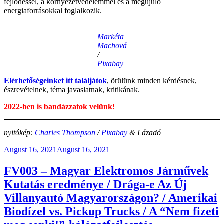
fejlődéssel, a környezetvédelemmel és a megújuló
energiaforrásokkal foglalkozik.
Markéta
Machová
/
Pixabay
Elérhetőségeinket itt találjátok
, örülünk minden kérdésnek,
észrevételnek, téma javaslatnak, kritikának.
2022-ben is bandázzatok velünk!
nyitókép:
Charles Thompson
/
Pixabay
& Lázadó
Posted
August 16, 2021
August 16, 2021
on
FV003 – Magyar Elektromos Járművek
Kutatás eredménye / Drága-e Az Új
Villanyautó Magyarországon? / Amerikai
Biodízel vs. Pickup Trucks / A “Nem fizeti