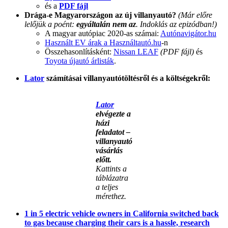
és a
PDF fájl
Drága-e Magyarországon az új villanyautó?
(Már előre
lelőjük a poént:
egyáltalán nem az
. Indoklás az epizódban!)
A magyar autópiac 2020-as számai:
Autónavigátor.hu
Használt EV árak a Használtautó.hu
-n
Összehasonlításként:
Nissan LEAF
(PDF fájl)
és
Toyota újautó árlisták
.
Lator
számításai villanyautótöltésről és a költségekről:
Lator
elvégezte a
házi
feladatot –
villanyautó
vásárlás
előtt.
Kattints a
táblázatra
a teljes
mérethez.
1 in 5 electric vehicle owners in California switched back
to gas because charging their cars is a hassle, research