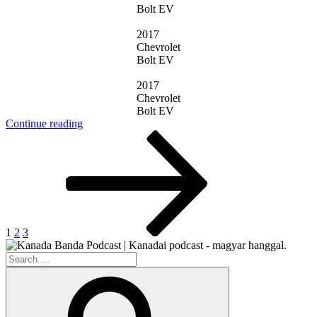
Bolt EV
2017
Chevrolet
Bolt EV
2017
Chevrolet
Bolt EV
“FV002
Continue reading
Posts
Page
Page
Page
Next
–
page
Villanyautó
pagination
Vásárlás
Kanadában”
1
2
3
Search
for:
Search