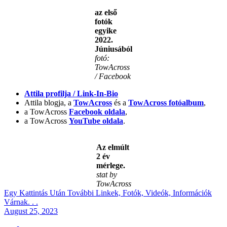
az első
fotók
egyike
2022.
Júniusából
fotó:
TowAcross
/ Facebook
Attila profilja / Link-In-Bio
Attila blogja, a
TowAcross
és a
TowAcross fotóalbum
,
a TowAcross
Facebook oldala
,
a TowAcross
YouTube oldala
.
Az elmúlt
2 év
mérlege.
stat by
TowAcross
Egy Kattintás Után További Linkek, Fotók, Videók, Információk
Várnak. . .
Posted
August 25, 2023
on