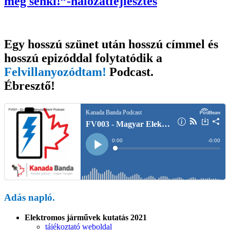
meg senki!”-hálózatfejlesztés
Egy hosszú szünet után hosszú címmel és
hosszú epizóddal folytatódik a
Felvillanyozódtam!
Podcast
.
Ébresztő!
Adás napló.
Elektromos járművek kutatás 2021
tájékoztató weboldal