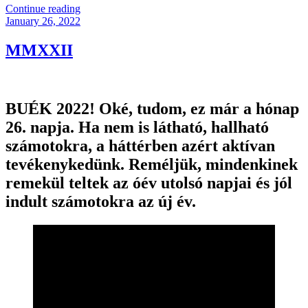
“Harc
Continue reading
Posted
És
January 26, 2022
on
Veszély”
MMXXII
BUÉK 2022! Oké, tudom, ez már a hónap
26. napja. Ha nem is látható, hallható
számotokra, a háttérben azért aktívan
tevékenykedünk. Reméljük, mindenkinek
remekül teltek az óév utolsó napjai és jól
indult számotokra az új év.