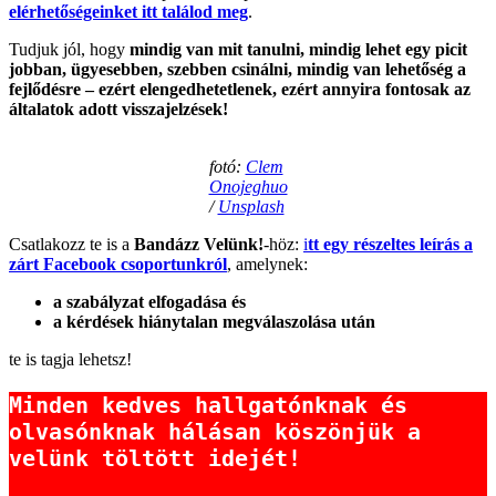
elérhetőségeinket itt találod meg
.
Tudjuk jól, hogy
mindig van mit tanulni, mindig lehet egy picit
jobban, ügyesebben, szebben csinálni, mindig van lehetőség a
fejlődésre – ezért elengedhetetlenek, ezért annyira fontosak az
általatok adott visszajelzések!
fotó:
Clem
Onojeghuo
/
Unsplash
Csatlakozz te is a
Bandázz Velünk!
-höz:
i
tt egy részeltes leírás a
zárt Facebook csoportunkról
, amelynek:
a szabályzat elfogadása és
a kérdések hiánytalan megválaszolása után
te is tagja lehetsz!
Minden kedves hallgatónknak és 
olvasónknak hálásan köszönjük a 
velünk töltött idejét!
