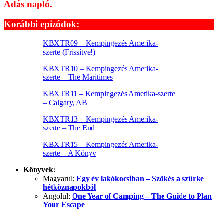
Adás napló.
Korábbi epizódok:
KBXTR09 – Kempingezés Amerika-
szerte (Frissítve!)
KBXTR10 – Kempingezés Amerika-
szerte – The Maritimes
KBXTR11 – Kempingezés Amerika-szerte
– Calgary, AB
KBXTR13 – Kempingezés Amerika-
szerte – The End
KBXTR15 – Kempingezés Amerika-
szerte – A Könyv
Könyvek:
Magyarul:
Egy év lakókocsiban – Szökés a szürke
hétköznapokból
Angolul:
One Year of Camping – The Guide to Plan
Your Escape