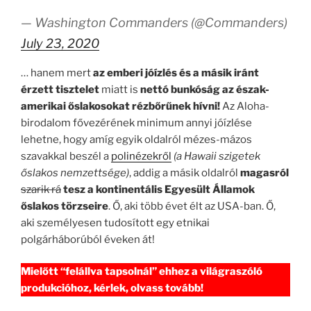
— Washington Commanders (@Commanders)
July 23, 2020
… hanem mert
az emberi jóízlés és a másik iránt
érzett tisztelet
miatt is
nettó bunkóság az észak-
amerikai őslakosokat rézbőrűnek hívni!
Az Aloha-
birodalom fővezérének minimum annyi jóízlése
lehetne, hogy amíg egyik oldalról mézes-mázos
szavakkal beszél a
polinézekről
(a Hawaii szigetek
őslakos nemzettsége)
, addig a másik oldalról
magasról
szarik rá
tesz a kontinentális Egyesült Államok
őslakos törzseire
. Ő, aki több évet élt az USA-ban. Ő,
aki személyesen tudosított egy etnikai
polgárháborúból éveken át!
Mielőtt “felállva tapsolnál” ehhez a világraszóló
produkcióhoz, kérlek, olvass tovább!