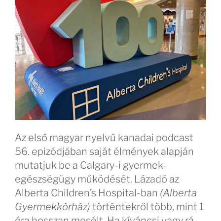
Az első magyar nyelvű kanadai podcast
56. epizódjában saját élmények alapján
mutatjuk be a Calgary-i gyermek-
egészségügy működését. Lázadó az
Alberta Children’s Hospital-ban
(Alberta
Gyermekkórház)
történtekről több, mint 1
óra hosszan mesélt. Ha kíváncsi vagy rá,