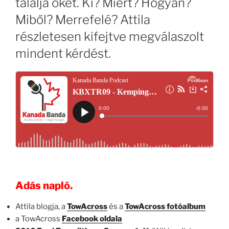
találja őket. Ki? Miért? Hogyan?
Miből? Merrefelé? Attila
részletesen kifejtve megválaszolt
mindent kérdést.
Adás napló.
Attila blogja, a
TowAcross
és a
TowAcross fotóalbum
a TowAcross
Facebook oldala