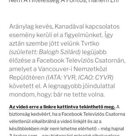
Aránylag kevés, Kanadával kapcsolatos
esemény kerüli el a figyelmünket. Így
aztán szembe jött velünk Tvrtko
(született: Balogh Szilárd)
legújabb
élőzése a Facebook Televíziós Csatornán,
amelyet a Vancouver-i Nemzetközi
Repülőtéren
(IATA: YVR, ICAO: CYVR)
követett el. A legnagyobb jóindulattal
mondom, hogy: bár ne tette volna.
Az videó erre a linkre kattintva tekinthető meg.
A
biztonság kedvéért, ha a Facebook Televíziós Csatorna
véletlenül
elkalibrálná
a videó linkjét és az a
későbbiekben már nem lehetne elérhető – még hajnal
3 órakor sem -, egy biztonsági másolat elhelyezésre