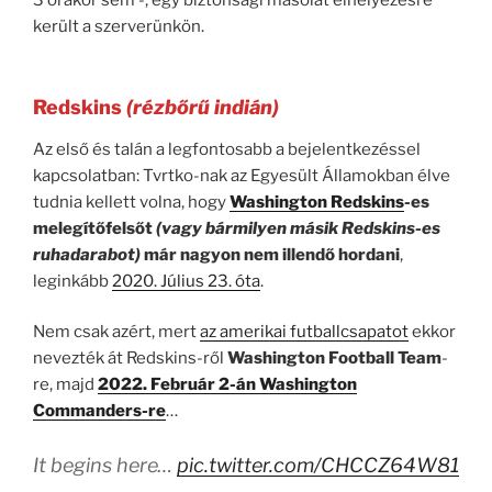
került a szerverünkön.
Redskins
(rézbőrű indián)
Az első és talán a legfontosabb a bejelentkezéssel
kapcsolatban: Tvrtko-nak az Egyesült Államokban élve
tudnia kellett volna, hogy
Washington Redskins
-es
melegítőfelsőt
(vagy bármilyen másik Redskins-es
ruhadarabot)
már nagyon nem illendő hordani
,
leginkább
2020. Július 23. óta
.
Nem csak azért, mert
az amerikai futballcsapatot
ekkor
nevezték át Redskins-ről
Washington Football Team
-
re, majd
2022. Február 2-án Washington
Commanders-re
…
It begins here…
pic.twitter.com/CHCCZ64W81