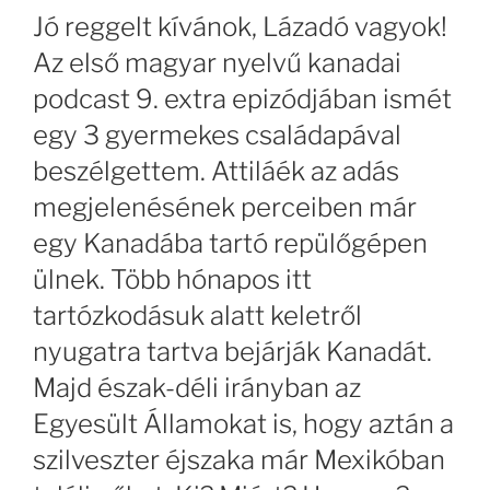
Jó reggelt kívánok, Lázadó vagyok!
Az első magyar nyelvű kanadai
podcast 9. extra epizódjában ismét
egy 3 gyermekes családapával
beszélgettem. Attiláék az adás
megjelenésének perceiben már
egy Kanadába tartó repülőgépen
ülnek. Több hónapos itt
tartózkodásuk alatt keletről
nyugatra tartva bejárják Kanadát.
Majd észak-déli irányban az
Egyesült Államokat is, hogy aztán a
szilveszter éjszaka már Mexikóban