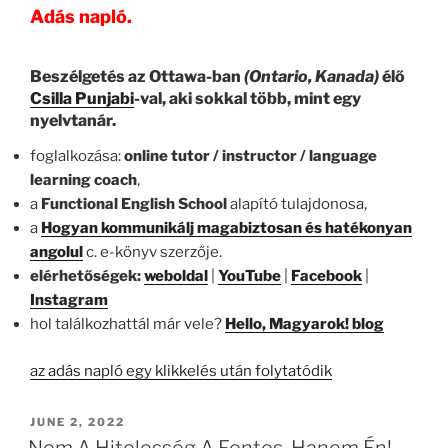
Adás napló.
Beszélgetés az Ottawa-ban
(Ontario, Kanada)
élő
Csilla Punjabi
-val, aki sokkal több, mint egy
nyelvtanár.
foglalkozása:
online tutor / instructor / language
learning coach
,
a
Functional English School
alapító tulajdonosa,
a
Hogyan kommunikálj magabiztosan és hatékonyan
angolul
c. e-könyv szerzője.
elérhetőségek:
weboldal
|
YouTube
|
Facebook
|
Instagram
hol találkozhattál már vele?
Hello, Magyarok! blog
az adás napló egy klikkelés után folytatódik
POSTED
JUNE 2, 2022
ON
Nem A Hitelesség A Fontos, Hanem Én!