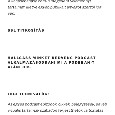
A
kanadabanada.com
-n megjelent valamennyi
tartalmat, illetve egyéb publikált anyagot szerzői jog
véd.
SSL TITKOSÍTÁS
HALLGASS MINKET KEDVENC PODCAST
ALKALMAZÁSODBAN! MI A PODBEAN-T
AJÁNLJUK.
JOGI TUDNIVALÓK!
Az egyes podcast epizódok, cikkek, bejegyzések, egyéb
vizuális tartalmak szabadon terjeszthetők változtatás