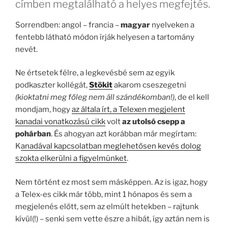
címben megtalálható a helyes megfejtés.
Sorrendben: angol – francia –
magyar
nyelveken a
fentebb látható módon írják helyesen a tartomány
nevét.
Ne értsetek félre, a legkevésbé sem az egyik
podkaszter kollégát,
Stökit
akarom cseszegetni
(kioktatni meg főleg nem áll szándékomban!)
, de el kell
mondjam, hogy
az általa írt, a Telexen megjelent
kanadai vonatkozású cikk
volt
az utolsó csepp a
pohárban
. És ahogyan azt korábban már megírtam:
K
anadával kapcsolatban meglehetősen kevés dolog
szokta elkerülni a figyelmünket
.
Nem történt ez most sem másképpen. Az is igaz, hogy
a Telex-es cikk már több, mint 1 hónapos és sem a
megjelenés előtt, sem az elmúlt hetekben – rajtunk
kívül(!) – senki sem vette észre a hibát, így aztán nem is