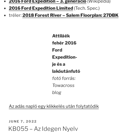
2016 Ford Expedition – 3. generáció
(Wikipedia)
2016 Ford Expedition Limited
(Tech. Spec.)
tréler:
2018 Forest River – Salem Floorplan: 27DBK
Attiláék
fehér 2016
Ford
Expedition-
je és a
lakóutánfutó
fotó forrás:
Towacross
blog
Az adás napló egy klikkelés után folytatódik
POSTED
JUNE 7, 2022
ON
KB055 – Az Idegen Nyelv