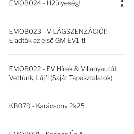
EMOB024 - H2ülyeség!
EMOB023 - VILÁGSZENZÁCIÓ!!
Eladták az első GM EV1-t!
EMOB022 - EV Hírek & Villanyautót
Vettünk, Lájf! (Saját Tapasztalatok)
KB079 - Karácsony 2k25