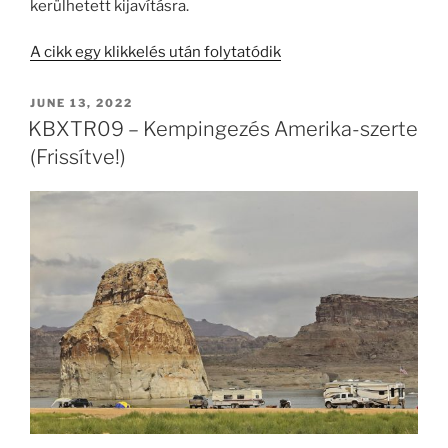
kerülhetett kijavításra.
A cikk egy klikkelés után folytatódik
POSTED
JUNE 13, 2022
ON
KBXTR09 – Kempingezés Amerika-szerte
(Frissítve!)