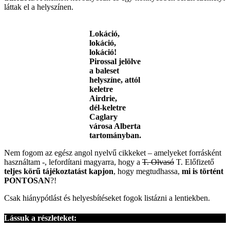
láttak el a helyszínen.
Lokáció,
lokáció,
lokáció!
Pirossal jelölve
a baleset
helyszíne, attól
keletre
Airdrie,
dél-keletre
Caglary
városa Alberta
tartományban.
Nem fogom az egész angol nyelvű cikkeket – amelyeket forrásként
használtam -, lefordítani magyarra, hogy a
T. Olvasó
T. Előfizető
teljes körű tájékoztatást kapjon
, hogy megtudhassa,
mi is történt
PONTOSAN
?!
Csak hiánypótlást és helyesbítéseket fogok listázni a lentiekben.
Lássuk a részleteket: