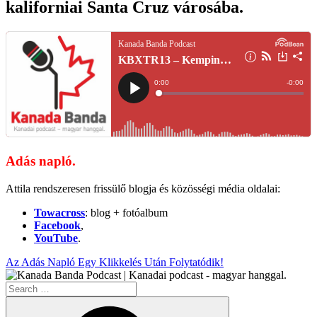
kaliforniai Santa Cruz városába.
Adás napló.
Attila rendszeresen frissülő blogja és közösségi média oldalai:
Towacross
: blog + fotóalbum
Facebook
,
YouTube
.
Az Adás Napló Egy Klikkelés Után Folytatódik!
Search
for:
Search