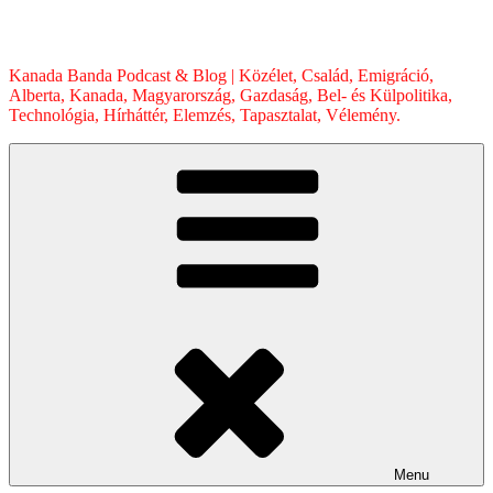
Skip
to
content
Kanada Banda Podcast & Blog | Közélet, Család, Emigráció,
Alberta, Kanada, Magyarország, Gazdaság, Bel- és Külpolitika,
Technológia, Hírháttér, Elemzés, Tapasztalat, Vélemény.
Menu