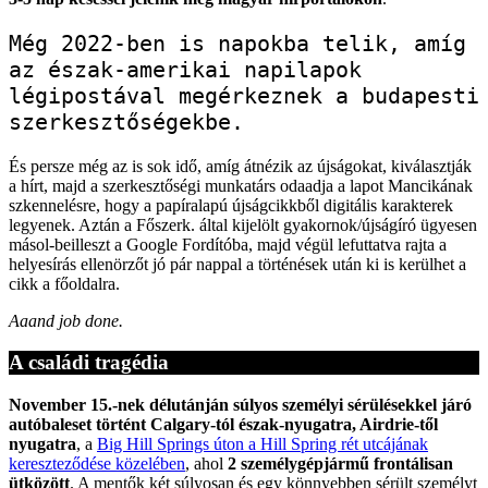
Még 2022-ben is napokba telik, amíg 
az észak-amerikai napilapok 
légipostával megérkeznek a budapesti 
szerkesztőségekbe.
És persze még az is sok idő, amíg átnézik az újságokat, kiválasztják
a hírt, majd a szerkesztőségi munkatárs odaadja a lapot Mancikának
szkennelésre, hogy a papíralapú újságcikkből digitális karakterek
legyenek. Aztán a Főszerk. által kijelölt gyakornok/újságíró ügyesen
másol-beilleszt a Google Fordítóba, majd végül lefuttatva rajta a
helyesírás ellenörzőt jó pár nappal a történések után ki is kerülhet a
cikk a főoldalra.
Aaand job done.
A családi tragédia
November 15.-nek délutánján súlyos személyi sérülésekkel járó
autóbaleset történt Calgary-tól észak-nyugatra, Airdrie-től
nyugatra
, a
Big Hill Springs úton a Hill Spring rét utcájának
kereszteződése közelében
, ahol
2 személygépjármű frontálisan
ütközött
. A mentők két súlyosan és egy könnyebben sérült személyt