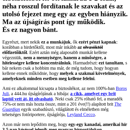
néha rosszul fordítanak le szavakat és az
utolsó fejezet meg egy az egyben hiányzik.
Ma az újságírás pont így működik.
És ez nagyon bánt.
Egyrészt, mert nekik
ez a munkájuk
, ők
ezért pénzt kapnak
:
korábban a hirdetőktől, most már inkább
az
olvasóktól
előfizetőiktől
. Ezért aztán még alaposabb munkát kellene
végezniük,
nem a mennyiségre, hanem a minőségre, a
hitelességre kellene koncentrálniuk
. Harmadrészt:
ezt tanultam
, s
bár nekem csak a hobbim ma már, de még tudom, hogy hogyan
kellene ennek működnie, hogy
melyek a szakmai követelmények,
amelyeknek minden esetben meg kellene felelni
.
Ami ez alkalommal kicsapta a biztosítékot, az nem 100%-ban
Boros
Juli
, a 444.hu újságírójának a hibája:
a cikk, amelyet egy brit
laptól vett át, itt olvasható
. Neki csak 25% róható fel, a maradék
75%-ot nem más hozta össze, mint a 201 éve(!!) alapított brit
The
Guardian
egyik szabadúszó, világlátott és elméletben még
tehetséges fotóriportere, újságírója,
Leyland Cecco
.
Azon már nem lepődöm meg, hogy
egy-egy kanadai, amerikai hír
3-5 nap késéssel jelenik meg magyar hírportálokon
.