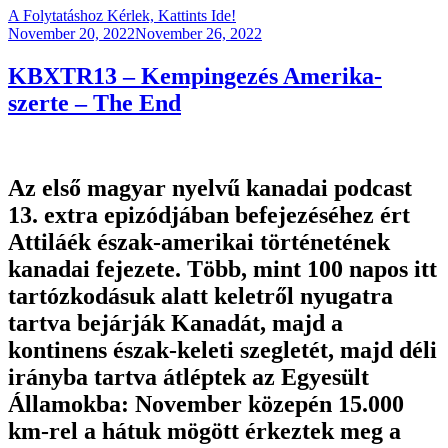
A Folytatáshoz Kérlek, Kattints Ide!
Posted
November 20, 2022
November 26, 2022
on
KBXTR13 – Kempingezés Amerika-
szerte – The End
Az első magyar nyelvű kanadai podcast
13. extra epizódjában befejezéséhez ért
Attiláék észak-amerikai történetének
kanadai fejezete. Több, mint 100 napos itt
tartózkodásuk alatt keletről nyugatra
tartva bejárják Kanadát, majd a
kontinens észak-keleti szegletét, majd déli
irányba tartva átléptek az Egyesült
Államokba: November közepén 15.000
km-rel a hátuk mögött érkeztek meg a