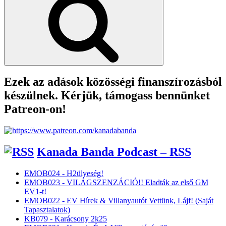
Ezek az adások közösségi finanszírozásból
készülnek. Kérjük, támogass bennünket
Patreon-on!
Kanada Banda Podcast – RSS
EMOB024 - H2ülyeség!
EMOB023 - VILÁGSZENZÁCIÓ!! Eladták az első GM
EV1-t!
EMOB022 - EV Hírek & Villanyautót Vettünk, Lájf! (Saját
Tapasztalatok)
KB079 - Karácsony 2k25