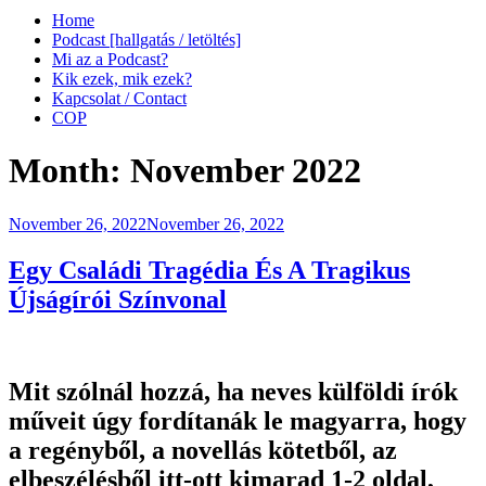
Home
Podcast [hallgatás / letöltés]
Mi az a Podcast?
Kik ezek, mik ezek?
Kapcsolat / Contact
COP
Month:
November 2022
Posted
November 26, 2022
November 26, 2022
on
Egy Családi Tragédia És A Tragikus
Újságírói Színvonal
Mit szólnál hozzá, ha neves külföldi írók
műveit úgy fordítanák le magyarra, hogy
a regényből, a novellás kötetből, az
elbeszélésből itt-ott kimarad 1-2 oldal,