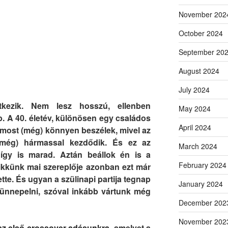
November 202
October 2024
September 20
August 2024
July 2024
kezik. Nem lesz hosszú, ellenben
May 2024
. A 40. életév, különösen egy családos
April 2024
n most (még) könnyen beszélek, mivel az
(még) hármassal kezdődik. És ez az
March 2024
így is marad. Aztán beállok én is a
February 2024
kkünk mai szereplője azonban ezt már
te. És ugyan a szülinapi partija tegnap
January 2024
 ünnepelni, szóval inkább vártunk még
December 202
November 202
az első crossover adásunkra
, amelyet a