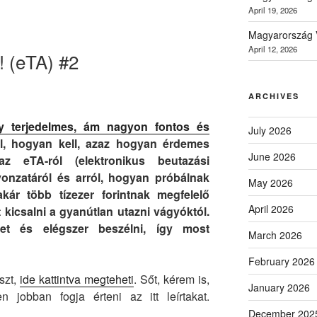
April 19, 2026
Magyarország V
April 12, 2026
! (eTA) #2
ARCHIVES
gy terjedelmes, ám nagyon fontos és
July 2026
l, hogyan kell, azaz hogyan érdemes
June 2026
z eTA-ról (elektronikus beutazási
vonzatáról és arról, hogyan próbálnak
May 2026
kár több tízezer forintnak megfelelő
April 2026
 kicsalni a gyanútlan utazni vágyóktól.
et és elégszer beszélni, így most
March 2026
February 2026
szt,
ide kattintva megteheti
. Sőt, kérem is,
January 2026
 jobban fogja érteni az itt leírtakat.
December 202