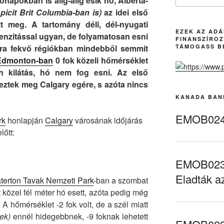
napokban is alig-alig esik hó, Alberta-
icit Brit Columbia-ban is)
az idei első
t meg. A tartomány déli, dél-nyugati
EZEK AZ AD
tenzitással ugyan, de folyamatosan esni
FINANSZÍROZ
ra fekvő régiókban mindebből semmit
TÁMOGASS B
Edmonton-ban
0 fok közeli hőmérséklet
an kilátás, hó nem fog esni. Az első
eztek meg Calgary egére, s azóta nincs
KANADA BAN
EMOB024 
rk
honlapján
Calgary
városának időjárás
lőtt:
EMOB023 
Eladták a
terton Tavak Nemzeti Park
-ban a szombat
att közel fél méter hó esett, azóta pedig még
 A hőmérséklet -2 fok volt, de a szél miatt
ek)
ennél hidegebbnek, -9 foknak lehetett