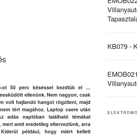
EMOB022 
Villanyaut
Tapasztal
KB079 - 
és
EMOB021 
Villanyau
t-ot 50 perc késéssel kezdtük el …
szeesküdött ellenünk. Nem nagyon, csak
m volt hajlandó hangot rögzíteni, majd
t nem tért magához. Laptop csere után
ELEKTROMO
Az adás naplóban található témákat
 mert amit eredetileg elterveztünk, arra
iderül például, hogy miért kellett