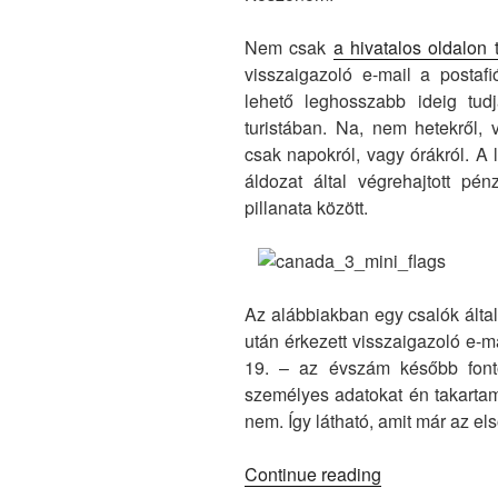
Nem csak
a hivatalos oldalon 
visszaigazoló e-mail a postaf
lehető leghosszabb ideig tud
turistában. Na, nem hetekről,
csak napokról, vagy órákról. A 
áldozat által végrehajtott pén
pillanata között.
Az alábbiakban egy csalók által 
után érkezett visszaigazoló e-m
19. – az évszám később font
személyes adatokat én takartam
nem. Így látható, amit már az els
“Így
Continue reading