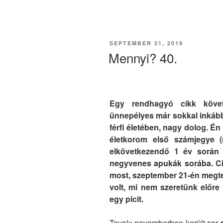
Utazz
Kanadába!
(eTA)
#2”
POSTED
SEPTEMBER 21, 2019
ON
Mennyi? 40.
Egy rendhagyó cikk követ
ünnepélyes már sokkal inkább
férfi életében, nagy dolog. É
életkorom első számjegye 
elkövetkezendő 1 év során 
negyvenes apukák sorába. Ci
most, szeptember 21-én megtet
volt, mi nem szeretünk előre
egy picit.
Tavaly novemberben került sor