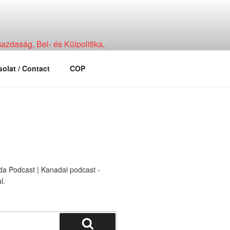
zdaság, Bel- és Külpolitika,
olat / Contact
COP