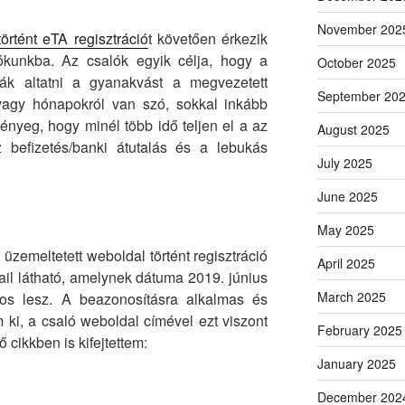
November 202
történt eTA regisztráció
t követően érkezik
iókunkba. Az csalók egyik célja, hogy a
October 2025
ják altatni a gyanakvást a megvezetett
September 20
 vagy hónapokról van szó, sokkal inkább
lényeg, hogy minél több idő teljen el a az
August 2025
z befizetés/banki átutalás és a lebukás
July 2025
June 2025
May 2025
üzemeltetett weboldal történt regisztráció
April 2025
ail látható, amelynek dátuma 2019. június
March 2025
os lesz. A beazonosításra alkalmas és
 ki, a csaló weboldal címével ezt viszont
February 2025
ő cikkben is kifejtettem:
January 2025
December 202