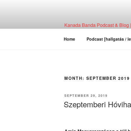
Skip
to
content
Kanada Banda Podcast & Blog | 
Technológia, Hírháttér, Elemzés
Home
Podcast [hallgatás / le
MONTH:
SEPTEMBER 2019
POSTED
SEPTEMBER 29, 2019
ON
Szeptemberi Hóviha