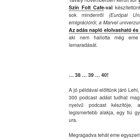
Szín Folt Cafe
-val
készítettü
sok mindenről
(Európai Uni
emigrációról, a Marvel univerzumr
Az adás napló elolvasható és
aki nem hallotta még eme c
lemaradását.
… 38 … 39 … 40!
A jó példával előttünk járó Lehi
300 podcast adást tudhat maga
nyelvű podcast készítóje,
legismertebb alakja, egy fiú 
ura.
Megragadva tehát eme egyszeri 