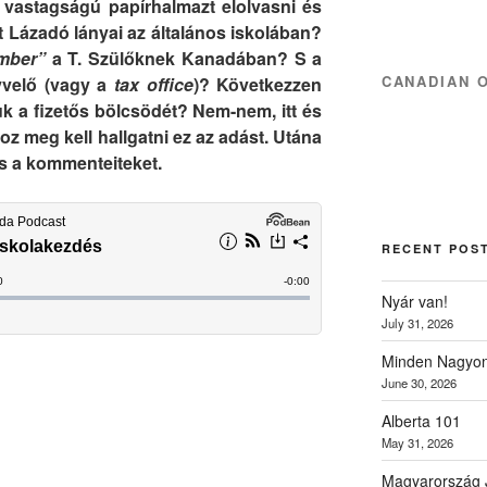
 vastagságú papírhalmazt elolvasni és
 Lázadó lányai az általános iskolában?
mber”
a T. Szülőknek Kanadában? S a
CANADIAN 
yvelő (vagy a
tax office
)? Következzen
uk a fizetős bölcsödét? Nem-nem, itt és
oz meg kell hallgatni ez az adást. Utána
és a kommenteiteket.
RECENT POS
Nyár van!
July 31, 2026
Minden Nagyon
June 30, 2026
Alberta 101
May 31, 2026
Magyarország 