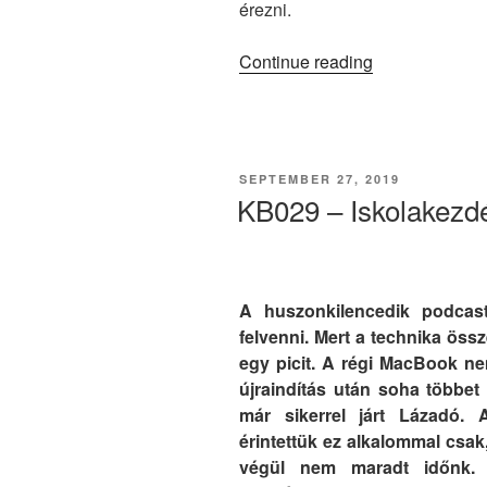
érezni.
“Szeptemberi
Continue reading
Hóvihar”
POSTED
SEPTEMBER 27, 2019
ON
KB029 – Iskolakezd
A huszonkilencedik podcas
felvenni. Mert a technika ös
egy picit. A régi MacBook ne
újraindítás után soha többe
már sikerrel járt Lázadó. 
érintettük ez alkalommal csak,
végül nem maradt időnk. K