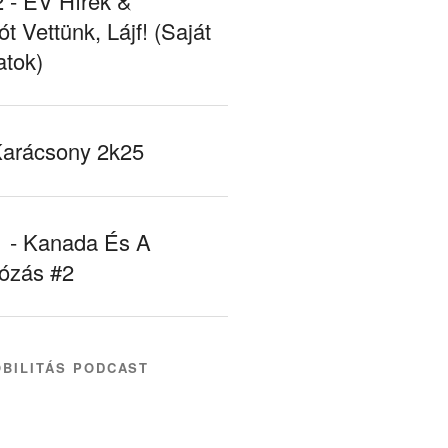
- EV Hírek &
ót Vettünk, Lájf! (Saját
atok)
Karácsony 2k25
- Kanada És A
tózás #2
BILITÁS PODCAST