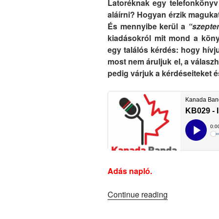
Latoréknak egy telefonkönyv
aláírni? Hogyan érzik magukat
És mennyibe kerül a
“szepte
kiadásokról mit mond a kön
egy találós kérdés: hogy hívj
most nem áruljuk el, a válaszh
pedig várjuk a kérdéseiteket 
Adás napló.
“KB029
Continue reading
–
Iskolakezdés”