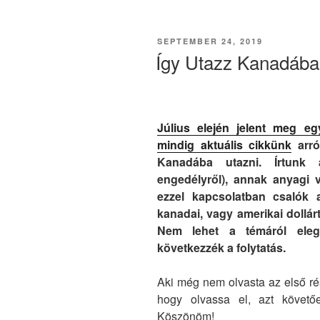
POSTED
SEPTEMBER 24, 2019
ON
Így Utazz Kanadába
Július elején jelent meg e
mindig aktuális cikkünk
arró
Kanadába utazni. Írtunk a
engedélyről), annak anyagi 
ezzel kapcsolatban csalók a
kanadai, vagy amerikai dollárt
Nem lehet a témáról eleg
következzék a folytatás.
Aki még nem olvasta az első ré
hogy olvassa el, azt követően
Köszönöm!