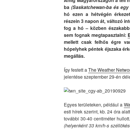
Amíg Magyarországon a téli hó
ba
(Saskatchewan-ba és egy p
hó ezen a hétvégén érkezet
részein 3 napon át, változó in
fog a hó – közben északabb
sem fognak megtapasztalni:
mellett csak felhős égre v
hópelyhek péntek éjszaka érk
megállás.
Így festett a
The Weather Netwo
jelentése szeptember 29-én déle
Egyes területeken, például a
Wa
esti hírek szerint, kb. 24 óra al
további 30-40 centiméter hullott.
(helyenként 33 km/h-s széllökés