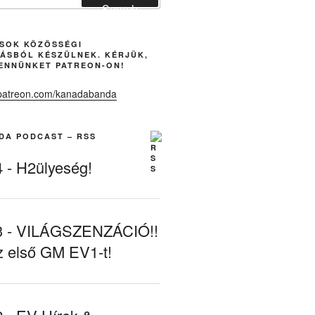
Search
ÁSOK KÖZÖSSÉGI
ÁSBÓL KÉSZÜLNEK. KÉRJÜK,
ENNÜNKET PATREON-ON!
DA PODCAST – RSS
- H2ülyeség!
- VILÁGSZENZÁCIÓ!!
z első GM EV1-t!