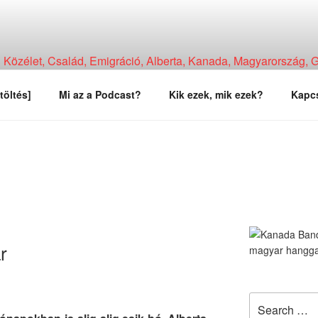
Közélet, Család, Emigráció, Alberta, Kanada, Magyarország, Ga
, Tapasztalat, Vélemény.
töltés]
Mi az a Podcast?
Kik ezek, mik ezek?
Kapcs
r
Search
for: