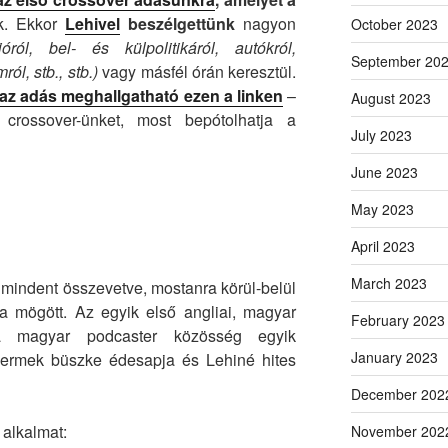
nk. Ekkor
Lehivel
beszélgettünk
nagyon
October 2023
óról, bel- és külpolitikáról, autókról,
September 20
ól, stb., stb.)
vagy másfél órán keresztül.
 az adás meghallgatható ezen a linken
–
August 2023
rossover-ünket, most bepótolhatja a
July 2023
June 2023
May 2023
April 2023
March 2023
, mindent összevetve, mostanra körül-belül
 mögött. Az egyik első angliai, magyar
February 2023
 a magyar podcaster közösség egyik
January 2023
gyermek büszke édesapja és Lehiné hites
December 202
alkalmat:
November 202