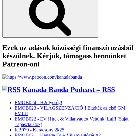
Ezek az adások közösségi finanszírozásból
készülnek. Kérjük, támogass bennünket
Patreon-on!
Kanada Banda Podcast – RSS
EMOB024 - H2ülyeség!
EMOB023 - VILÁGSZENZÁCIÓ!! Eladták az első GM
EV1-t!
EMOB022 - EV Hírek & Villanyautót Vettünk, Lájf! (Saját
Tapasztalatok)
KB079 - Karácsony 2k25
EMOB021 - Kanada És A Villanyautózás #2