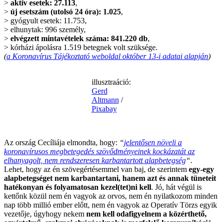
>
aktív esetek: 27.113
,
>
új esetszám (utolsó 24 óra): 1.025
,
> gyógyult esetek: 11.753,
> elhunytak: 996 személy,
>
elvégzett mintavételek száma: 841.220 db
,
> kórházi ápolásra 1.519 betegnek volt szüksége.
(
a Koronavírus Tájékoztató weboldal október 13-i adatai alapján
)
illusztraáció:
Gerd
Altmann
/
Pixabay
.
Az ország Cecíliája elmondta, hogy:
“
jelentősen növeli a
koronavírusos megbetegedés szövődményeinek kockázatát az
elhanyagolt, nem rendszeresen karbantartott alapbetegség
“
.
Lehet, hogy az én szövegértésemmel van baj, de szerintem
egy-egy
alapbetegséget nem karbantartani, hanem azt és annak tüneteit
hatékonyan és folyamatosan kezel(tet)ni kell
. Jó, hát végül is
kettőnk közül nem én vagyok az orvos, nem én nyilatkozom minden
nap több millió ember előtt, nem én vagyok az Operatív Törzs egyik
vezetője, úgyhogy nekem
nem kell odafigyelnem a közérthető,