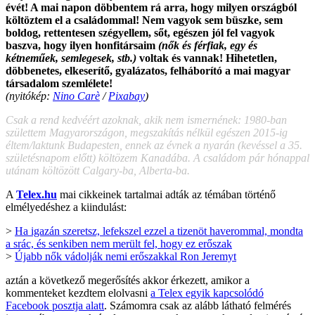
évét! A mai napon döbbentem rá arra, hogy milyen országból
költöztem el a családommal! Nem vagyok sem büszke, sem
boldog, rettentesen szégyellem, sőt, egészen jól fel vagyok
baszva, hogy ilyen honfitársaim
(nők és férfiak, egy és
kétneműek, semlegesek, stb.)
voltak és vannak! Hihetetlen,
döbbenetes, elkeserítő, gyalázatos, felháborító a mai magyar
társadalom szemlélete!
(nyitókép:
Nino Carè
/
Pixabay
)
Csak a rend kedvéért azoknak, akik nem ismernének: 1980-ban
születtem Magyarországon, megszakítás nélkül egészen 2015-ig
éltem/laktunk Budapesten, ennek az évnek a nyarán (kevéssel a 35.
születésnapom előtt) költözem Kanadába. A családom pár hónappal
utánam költözött Calgary-ba, Alberta-ba.
A
Telex.hu
mai cikkeinek tartalmai adták az témában történő
elmélyedéshez a kiindulást:
>
Ha igazán szeretsz, lefekszel ezzel a tizenöt haverommal, mondta
a srác, és senkiben nem merült fel, hogy ez erőszak
>
Újabb nők vádolják nemi erőszakkal Ron Jeremyt
aztán a következő megerősítés akkor érkezett, amikor a
kommenteket kezdtem elolvasni
a Telex egyik kapcsolódó
Facebook posztja alatt
. Számomra csak az alább látható felmérés