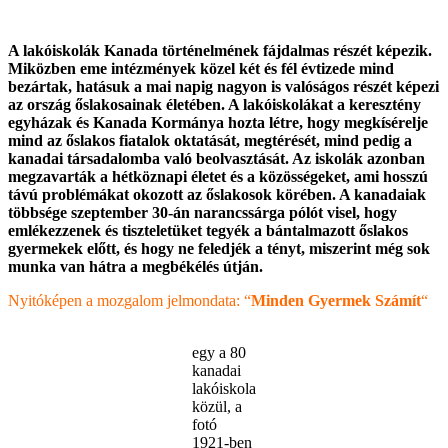
A lakóiskolák Kanada történelmének fájdalmas részét képezik.
Miközben eme intézmények közel két és fél évtizede mind
bezártak, hatásuk a mai napig nagyon is valóságos részét képezi
az ország őslakosainak életében. A lakóiskolákat a keresztény
egyházak és Kanada Kormánya hozta létre, hogy megkísérelje
mind az őslakos fiatalok oktatását, megtérését, mind pedig a
kanadai társadalomba való beolvasztását. Az iskolák azonban
megzavarták a hétköznapi életet és a közösségeket, ami hosszú
távú problémákat okozott az őslakosok körében. A kanadaiak
többsége szeptember 30-án narancssárga pólót visel, hogy
emlékezzenek és tiszteletüket tegyék a bántalmazott őslakos
gyermekek előtt, és hogy ne feledjék a tényt, miszerint még sok
munka van hátra a megbékélés útján.
Nyitóképen a mozgalom jelmondata: “
Minden Gyermek Számít
“
egy a 80
kanadai
lakóiskola
közül, a
fotó
1921-ben