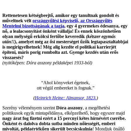
Ivóvízből”
Rettenetesen kétségbeejtő, amikor egy tanultnak gondolt és
műveltnek vélt
országgyűlési képviselő, az Országgyűlés
Mentelmi bizottságának a tagja
, egy 4 gyermekes édesanya, egy
nő, a lealacsonyítást önként vállalja! És ennek köszönhetően
olyan mélységű erkölcsi fertőbe keveredik
(kétszer egymás
után!!)
, amelyet még az ősi mesterséget űzők legtapasztaltabbjai
is megirigyelhetnek! Még alig kezdte el politikai karrierjét
építeni, máris porig rombolta azt. Gyenge kezdés után erős
visszaesés?
(nyitóképen: Dóra asszony példaképei 1933-ból)
.
“Ahol könyveket égetnek,
ott végül embereket is fognak.”
(
Heinrich Heine: Almansor, 1823.
)
Szerény véleményem szerint
Dóra asszony
, a megélhetési
politikusok egyik mintapéldánya, elképzelhető, hogy egyszer majd
nagy árat fog fizetni ezért a 15 percnyi kétes hírnévért cserébe.
Önként és dalolva dobta sutba minden nőiességét, emberi
mivoltát, példaértékűen sikerült becsicskulnia
! Mondjuk önálló