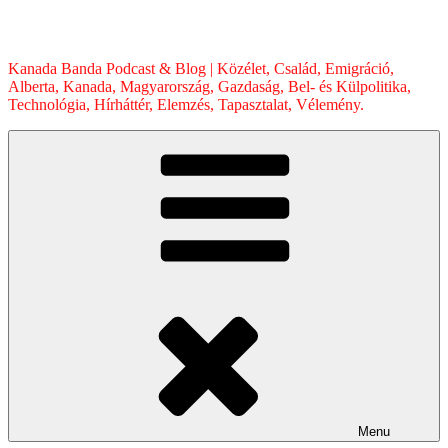
Skip
to
content
Kanada Banda Podcast & Blog | Közélet, Család, Emigráció,
Alberta, Kanada, Magyarország, Gazdaság, Bel- és Külpolitika,
Technológia, Hírháttér, Elemzés, Tapasztalat, Vélemény.
Menu