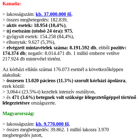
Kanada:
> lakosságszám:
kb. 37.000.000 fő
,
> összes megbetegedés: 182.839,
>
aktív esetek: 18.954 (10,4%)
,
>
új esetszám (utolsó 24 óra): 975
,
> gyógyult esetek: 154.258 (84,4%),
> elhunytak: 9.627 (5,3%),
>
elvégzett mintavételek száma: 8.191.592 db
, ebből
pozitív:
174.374 db
; negatív: 8.014.471 db. 1 millió emberre vetítve
217.924 db mintevétel történt.
Az kórházi ellátás számai 176.073 esetnél a következőképpen
alakultak:
>
összesen 13.020 páciens (11.3%) szorult kórházi ápolásra
,
ezek közül:
> 3,064-t (23.5%-t) kezeltek intenzív osztályon,
> és
471 (3.6%) betegnek volt szüksége lélegeztetőgéppel történő
lélegeztetésre
országszerte.
Magyarország:
> lakosságszám:
kb. 9.770.000 fő
,
> összes megbetegedés: 39.862. 1 millió lakosra 3.970
megbetegedés jutott,