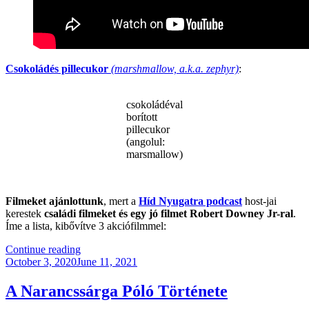
Csokoládés pillecukor
(marshmallow, a.k.a. zephyr)
:
csokoládéval
borított
pillecukor
(angolul:
marsmallow)
.
Filmeket ajánlottunk
, mert a
Híd Nyugatra podcast
host-jai
kerestek
családi filmeket és egy jó filmet Robert Downey Jr-ral
.
Íme a lista, kibővítve 3 akciófilmmel:
“KB041
Continue reading
Posted
–
October 3, 2020
June 11, 2021
on
Kanadai
Migráncsok”
A Narancssárga Póló Története