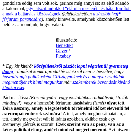
gondolata eddig sem volt sok, gerince még annyi se: az első adandó
alkalommal,
egy látszat-indokkal “elárulta mesterét” és hátat fordított
annak a bajtársias közösségnek
(feltételezhetően
a zászlótolvaj
*
férjuram parancsára
)
, amely kinevelte, amelynek köszönhetően lett
belőle … mondjuk, hogy: valaki.
illusztráció:
Benedikt
Geyer
/
Pixabay
*
Egy kis kitérő:
középületekről zászlót lopni végtelenül gyermeteg
dolog
, ráadásul konktraproduktív is! Arról nem is beszélve, hogy
huszadrangú politikusként CIA-ügynöknek és a magyar családok
megmentőjének hinni magunkat
már
szakemberek bevonását kívánó
klinikai eset
.
Párt utasításra
(Kormánypárt, vagy ex-Jobbikos radikálisok, kb. tök
mindegy!)
, vagy a homofób férjuram utasítására
(ismét)
olyat tett
Dóra asszony, amely a legsötétebb történelmi időket eleveníti fel
az európai emberek számára
! A tett, amely megbocsáthatatlan, a
tett, amely megvetést vált ki iránta azokban, akikbe csak egy
szemernyi jóérzés is szorult.
Ezek szerint van az pénz, van az a
kétes politikai előny, amiért mindezt megéri metenni.
Azt hiszem