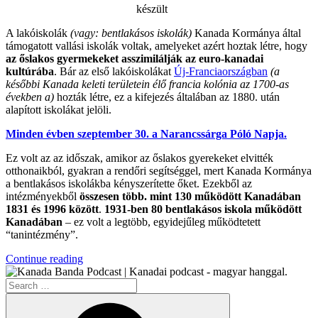
készült
A lakóiskolák
(vagy: bentlakásos iskolák)
Kanada Kormánya által
támogatott vallási iskolák voltak, amelyeket azért hoztak létre, hogy
az őslakos gyermekeket asszimilálják az euro-kanadai
kultúrába
. Bár az első lakóiskolákat
Új-Franciaországban
(a
későbbi Kanada keleti területein élő francia kolónia az 1700-as
években a)
hozták létre, ez a kifejezés általában az 1880. után
alapított iskolákat jelöli.
Minden évben szeptember 30. a Narancssárga Póló Napja.
Ez volt az az időszak, amikor az őslakos gyerekeket elvitték
otthonaikból, gyakran a rendőri segítséggel, mert Kanada Kormánya
a bentlakásos iskolákba kényszerítette őket. Ezekből az
intézményekből
összesen több. mint 130 működött Kanadában
1831 és 1996 között
.
1931-ben 80 bentlakásos iskola működött
Kanadában
– ez volt a legtöbb, egyidejűleg működtetett
“tanintézmény”.
“A
Continue reading
Narancssárga
Search
Póló
for:
Története”
Search