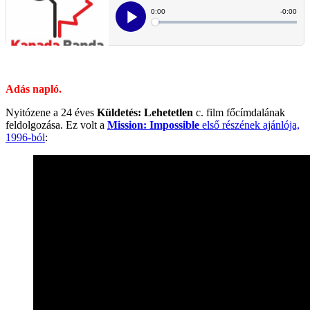
.
Adás napló.
Nyitózene a 24 éves
Küldetés: Lehetetlen
c. film főcímdalának
feldolgozása. Ez volt a
Mission: Impossible
első részének ajánlója,
1996-ból
: