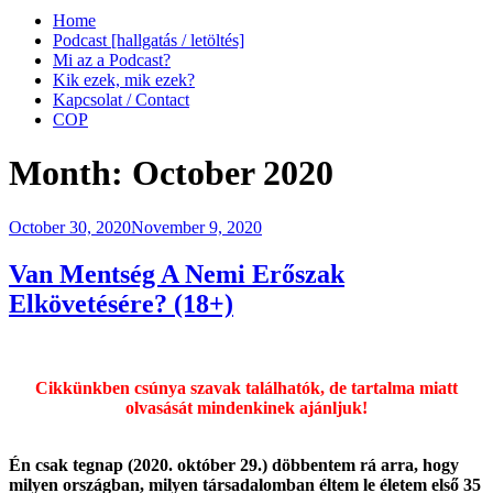
Home
Podcast [hallgatás / letöltés]
Mi az a Podcast?
Kik ezek, mik ezek?
Kapcsolat / Contact
COP
Month:
October 2020
Posted
October 30, 2020
November 9, 2020
on
Van Mentség A Nemi Erőszak
Elkövetésére? (18+)
Cikkünkben csúnya szavak találhatók, de tartalma miatt
olvasását mindenkinek ajánljuk!
Én csak tegnap (2020. október 29.) döbbentem rá arra, hogy
milyen országban, milyen társadalomban éltem le életem első 35