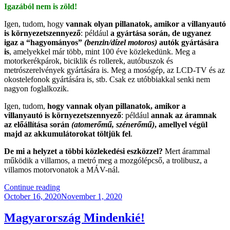
Igazából nem is zöld!
Igen, tudom, hogy
vannak olyan pillanatok, amikor a villanyautó
is környezetszennyező
: például
a gyártása során, de ugyanez
igaz a “hagyományos”
(benzin/dízel motoros)
autók gyártására
is
, amelyekkel már több, mint 100 éve közlekedünk. Meg a
motorkerékpárok, biciklik és rollerek, autóbuszok és
metrószerelvények gyártására is. Meg a mosógép, az LCD-TV és az
okostelefonok gyártására is, stb. Csak ez utóbbiakkal senki nem
nagyon foglalkozik.
Igen, tudom,
hogy vannak olyan pillanatok, amikor a
villanyautó is környezetszennyező
: például
annak az áramnak
az előállítása során
(atomerőmű, szénerőmű)
, amellyel végül
majd az akkumulátorokat töltjük fel
.
De mi a helyzet a többi közlekedési eszközzel?
Mert árammal
működik a villamos, a metró meg a mozgólépcső, a trolibusz, a
villamos motorvonatok a MÁV-nál.
“Áramot
Continue reading
Posted
A
October 16, 2020
November 1, 2020
on
Napfényből,
Műanyagot
Magyarország Mindenkié!
Az