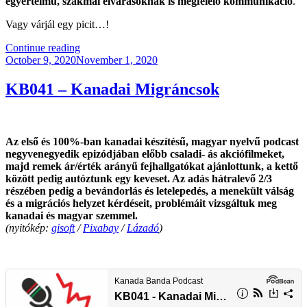
egyértelmű, szakmai elvárásoknak is megfelelő kommunikáció
.
Vagy várjál egy picit…!
“CoViD-
Continue reading
Posted
19
October 9, 2020
November 1, 2020
on
Helyzetjelentés
#6”
KB041 – Kanadai Migráncsok
Az első és 100%-ban kanadai készítésű, magyar nyelvű podcast
negyvenegyedik epizódjában előbb csaladi- ás akciófilmeket,
majd remek ár/érték arányű fejhallgatókat ajánlottunk, a kettő
között pedig autóztunk egy keveset. Az adás hátralevő 2/3
részében pedig a bevándorlás és letelepedés, a menekült válság
és a migrációs helyzet kérdéseit, problémáit vizsgáltuk meg
kanadai és magyar szemmel.
(nyitókép:
gisoft
/
Pixabay
/
Lázadó
)
.