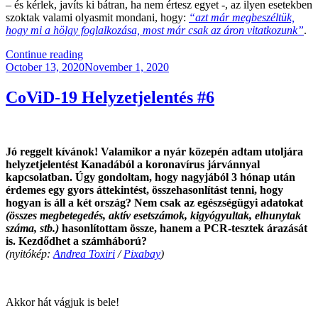
– és kérlek, javíts ki bátran, ha nem értesz egyet -, az ilyen esetekben
szoktak valami olyasmit mondani, hogy:
“azt már megbeszéltük,
hogy mi a hölgy foglalkozása, most már csak az áron vitatkozunk”
.
“Magyarország
Continue reading
Posted
Mindenkié!”
October 13, 2020
November 1, 2020
on
CoViD-19 Helyzetjelentés #6
Jó reggelt kívánok! Valamikor a nyár közepén adtam utoljára
helyzetjelentést Kanadából a koronavírus járvánnyal
kapcsolatban. Úgy gondoltam, hogy nagyjából 3 hónap után
érdemes egy gyors áttekintést, összehasonlítást tenni, hogy
hogyan is áll a két ország? Nem csak az egészségügyi adatokat
(összes megbetegedés, aktív esetszámok, kigyógyultak, elhunytak
száma, stb.)
hasonlítottam össze, hanem a PCR-tesztek árazását
is. Kezdődhet a számháború?
(nyitókép:
Andrea Toxiri
/
Pixabay
)
.
Akkor hát vágjuk is bele!