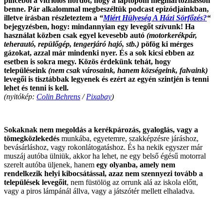
pincéből a vitriolos hordót, hogy a laptopom megmártózhasson
benne. Pár alkalommal megbeszéltük podcast epizódjainkban,
illetve írásban részleteztem a
“
Miért Hülyeség A Házi Sörfőzés?
“
bejegyzésben, hogy: mindannyian egy levegőt szívunk! Ha
használat közben csak egyel kevesebb autó
(motorkerékpár,
teherautó, repülőgép, tengerjáró hajó, stb.)
pöfög ki mérges
gázokat, azzal már mindenki nyer. És a sok kicsi ebben az
esetben is sokra megy. Közös érdekünk tehát, hogy
településeink
(nem csak városaink, hanem községeink, falvaink)
levegői is tisztábbak legyenek és ezért az egyén szintjén is tenni
lehet és tenni is kell.
(nyitókép:
Colin Behrens
/
Pixabay
)
.
Sokaknak nem megoldás a kerékpározás, gyaloglás, vagy a
tömegközlekedés
munkába, egyetemre, szakképzésre járáshoz,
bevásárláshoz, vagy rokonlátogatáshoz. És ha nekik egyszer már
muszáj autóba ülniük, akkor ha lehet, ne egy belső égésű motorral
szerelt autóba üljenek, hanem
egy olyanba, amely nem
rendelkezik helyi kibocsátással, azaz nem szennyezi tovább a
települések levegőit
, nem füstölög az orrunk alá az iskola előtt,
vagy a piros lámpánál állva, vagy a játszótér mellett elhaladva.
.