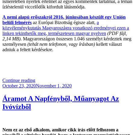
ismeretében nyertek értelmet az egyes kommentek tartalmai, a témán
ízléstelenül viccelődők kifordult látásmódja.
A nemi alapú erőszakról 2016. júniusában készült egy Unión
belüli felmérés
az Európai Bizottság égisze alatt,
a
közvéleménykutatás Magyaroszágra vonatkozó eredményei ezen a
linken tekinthetők meg, természetesen magyar nyelven
(PDF fájl,
2,14 MB)
. Magyarországon összesen 1.046 személyt kérdeztek meg
személyesen
(tehát nem telefonon, vagy írásban)
kellett választ
adniuk a feltett kérdésekre.
.
“Van
Continue reading
Posted
Mentség
October 23, 2020
November 1, 2020
on
A
Nemi
Áramot A Napfényből, Műanyagot Az
Erőszak
Ivóvízből
Elkövetésére?
(18+)”
Nem ez az első alkalom, amikor cikk írás előtt felhozom a