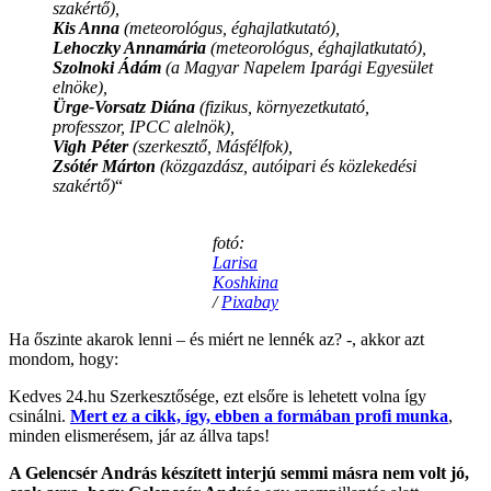
szakértő),
Kis Anna
(meteorológus, éghajlatkutató),
Lehoczky Annamária
(meteorológus, éghajlatkutató),
Szolnoki Ádám
(a Magyar Napelem Iparági Egyesület
elnöke),
Ürge-Vorsatz Diána
(fizikus, környezetkutató,
professzor, IPCC alelnök),
Vigh Péter
(szerkesztő, Másfélfok),
Zsótér Márton
(közgazdász, autóipari és közlekedési
szakértő)
“
fotó:
Larisa
Koshkina
/
Pixabay
Ha őszinte akarok lenni – és miért ne lennék az? -, akkor azt
mondom, hogy:
Kedves 24.hu Szerkesztősége, ezt elsőre is lehetett volna így
csinálni.
Mert ez a cikk, így, ebben a formában profi munka
,
minden elismerésem, jár az állva taps!
A Gelencsér András készített interjú semmi másra nem volt jó,