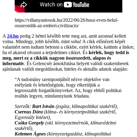
https://villanyautosok.hu/2022/06/26/husz-even-belul-
osszeomlik-az-emberi-civilizacio/
A
24.hu
pedig 2 héttel később tette meg azt, amit azonnal kellett
volna. Mindegy, jobb később, mint soha! A cikk előnézeti képét
valamiért nem tudtam betenni a cikkbe, ezért kérlek, kattints a linkre,
ha el akarod olvasni a terjedelmes cikket. És
kérlek, hogy tedd is
meg, mert ez a cikkük nagyon összeszedett, alapos és
informatív
. És Gelencsér ámokfutása helyett valódi szakemberek
ajánlanak valódi megoldásokat, hiteles és aktuális adatok alapján:
“A tudomány szempontjából nézve objektíve van
esélyünk és lehetőségünk, hogy elkerüljük a
legrosszabb forgatókönyveket. Az, hogy ebből politikai
realitás legyen, mindannyiunk feladata.
Szerzők:
Bart István
(jogász, klímapolitikai szakértő),
Csernus Dóra
(klíma- és környezetpolitikai szakértő,
Egyensúly Intézet),
Csóka Gergely
(okl. környezetmérnök, klímavédelmi
szakértő),
Kelemen Ágnes
(környezetgazdász, klímapolitikai