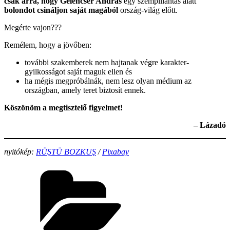
csak arra, hogy Gelencsér András
egy szempillantás alatt
bolondot csináljon saját magából
ország-világ előtt.
Megérte vajon???
Remélem, hogy a jövőben:
további szakemberek nem hajtanak végre karakter-
gyilkosságot saját maguk ellen és
ha mégis megpróbálnák, nem lesz olyan médium az
országban, amely teret biztosít ennek.
Köszönöm a megtisztelő figyelmet!
– Lázadó
nyitókép:
RÜŞTÜ BOZKUŞ
/
Pixabay
Categories