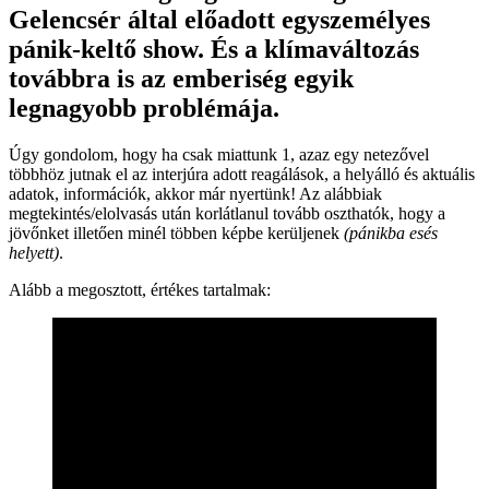
Gelencsér által előadott egyszemélyes
pánik-keltő show. És a klímaváltozás
továbbra is az emberiség egyik
legnagyobb problémája.
Úgy gondolom, hogy ha csak miattunk 1, azaz egy netezővel
többhöz jutnak el az interjúra adott reagálások, a helyálló és aktuális
adatok, információk, akkor már nyertünk! Az alábbiak
megtekintés/elolvasás után korlátlanul tovább oszthatók, hogy a
jövőnket illetően minél többen képbe kerüljenek
(pánikba esés
helyett)
.
Alább a megosztott, értékes tartalmak: