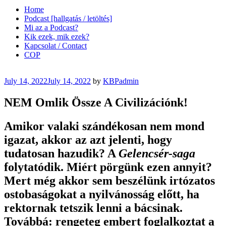
Home
Podcast [hallgatás / letöltés]
Mi az a Podcast?
Kik ezek, mik ezek?
Kapcsolat / Contact
COP
Posted
July 14, 2022
July 14, 2022
by
KBPadmin
on
NEM Omlik Össze A Civilizációnk!
Amikor valaki szándékosan nem mond
igazat, akkor az azt jelenti, hogy
tudatosan hazudik? A
Gelencsér-saga
folytatódik. Miért pörgünk ezen annyit?
Mert még akkor sem beszélünk irtózatos
ostobaságokat a nyilvánosság előtt, ha
rektornak tetszik lenni a bácsinak.
Továbbá: rengeteg embert foglalkoztat a