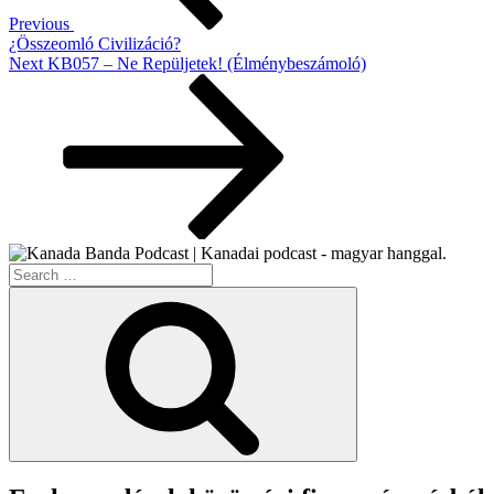
Previous
¿Összeomló Civilizáció?
Next
Next
KB057 – Ne Repüljetek! (Élménybeszámoló)
Post
Search
for:
Search