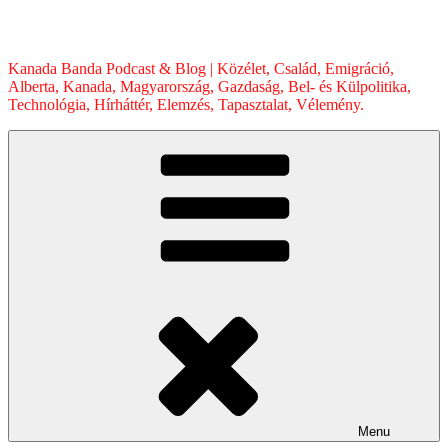
Skip
to
content
Kanada Banda Podcast & Blog | Közélet, Család, Emigráció,
Alberta, Kanada, Magyarország, Gazdaság, Bel- és Külpolitika,
Technológia, Hírháttér, Elemzés, Tapasztalat, Vélemény.
Menu