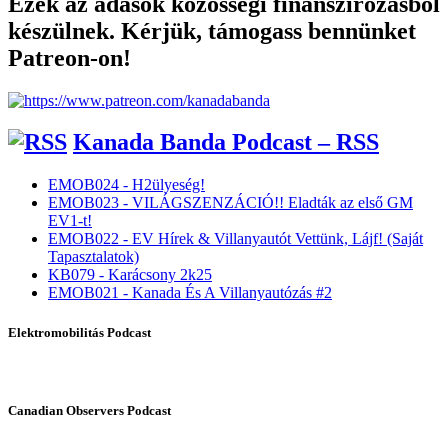
Ezek az adások közösségi finanszírozásból
készülnek. Kérjük, támogass bennünket
Patreon-on!
Kanada Banda Podcast – RSS
EMOB024 - H2ülyeség!
EMOB023 - VILÁGSZENZÁCIÓ!! Eladták az első GM
EV1-t!
EMOB022 - EV Hírek & Villanyautót Vettünk, Lájf! (Saját
Tapasztalatok)
KB079 - Karácsony 2k25
EMOB021 - Kanada És A Villanyautózás #2
Elektromobilitás Podcast
Canadian Observers Podcast