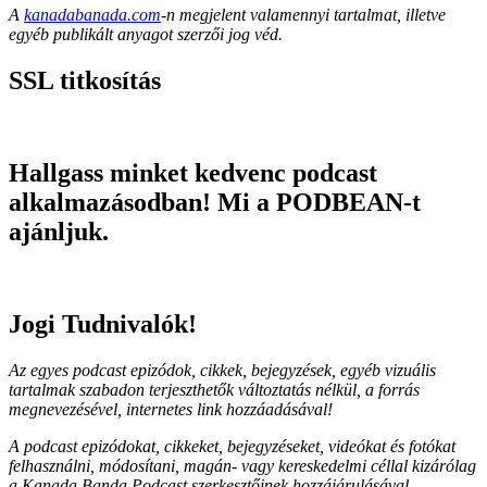
A
kanadabanada.com
-n megjelent valamennyi tartalmat, illetve
egyéb publikált anyagot szerzői jog véd.
SSL titkosítás
Hallgass minket kedvenc podcast
alkalmazásodban! Mi a PODBEAN-t
ajánljuk.
Jogi Tudnivalók!
Az egyes podcast epizódok, cikkek, bejegyzések, egyéb vizuális
tartalmak szabadon terjeszthetők változtatás nélkül, a forrás
megnevezésével, internetes link hozzáadásával!
A podcast epizódokat, cikkeket, bejegyzéseket, videókat és fotókat
felhasználni, módosítani, magán- vagy kereskedelmi céllal kizárólag
a Kanada Banda Podcast szerkesztőinek hozzájárulásával