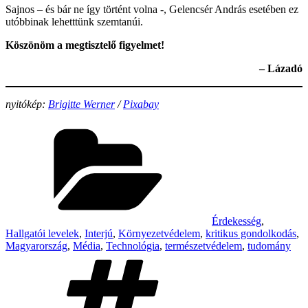
Sajnos – és bár ne így történt volna -, Gelencsér András esetében ez
utóbbinak lehetttünk szemtanúi.
Köszönöm a megtisztelő figyelmet!
– Lázadó
nyitókép:
Brigitte Werner
/
Pixabay
Categories
Érdekesség
,
Hallgatói levelek
,
Interjú
,
Környezetvédelem
,
kritikus gondolkodás
,
Magyarország
,
Média
,
Technológia
,
természetvédelem
,
tudomány
Tags