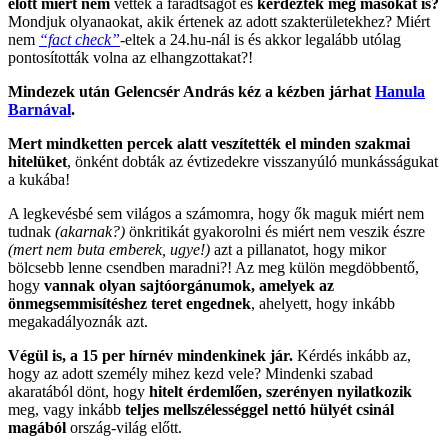
előtt miért nem
vették a fáradtságot és
kérdeztek meg másokat is?
Mondjuk olyanaokat, akik értenek az adott szakterületekhez? Miért
nem
“fact check”
-eltek a 24.hu-nál is és akkor legalább utólag
pontosították volna az elhangzottakat?!
Mindezek után Gelencsér András kéz a kézben járhat
Hanula
Barnával
.
Mert mindketten percek alatt veszítették el minden szakmai
hitelüket
, önként dobták az évtizedekre visszanyúló munkásságukat
a kukába!
A legkevésbé sem világos a számomra, hogy ők maguk miért nem
tudnak
(akarnak?)
önkritikát gyakorolni és miért nem veszik észre
(mert nem buta emberek, ugye!)
azt a pillanatot, hogy mikor
bölcsebb lenne csendben maradni?! Az meg külön megdöbbentő,
hogy
vannak olyan sajtóorgánumok, amelyek az
önmegsemmisítéshez teret engednek
, ahelyett, hogy inkább
megakadályoznák azt.
Végül is, a 15 per hírnév mindenkinek jár.
Kérdés inkább az,
hogy az adott személy mihez kezd vele? Mindenki szabad
akaratából dönt, hogy
hitelt érdemlően, szerényen nyilatkozik
meg, vagy inkább
teljes mellszélességgel nettó hülyét csinál
magából
ország-világ előtt.