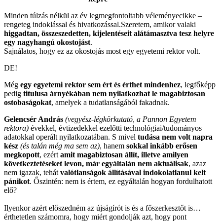
Minden túlzás nélkül az év legmegfontoltabb véleményecikke –
rengeteg indoklással és hivatkozással.Szeretem, amikor valaki
higgadtan, összeszedetten, kijelentéseit alátámasztva tesz helyre
egy nagyhangú okostojást
.
Sajnálatos, hogy ez az okostojás most egy egyetemi rektor volt.
DE!
Még
egy egyetemi rektor sem ért és érthet mindenhez
, legfőképp
pedig
titulusa árnyékában nem nyilatkozhat le magabiztosan
ostobaságokat
, amelyek a tudatlanságából fakadnak.
Gelencsér András
(vegyész-légkörkutató, a Pannon Egyetem
rektora)
évekkel, évtizedekkel ezelőtti technológiai/tudományos
adatokkal operált nyilatkozatában. S mivel
tudása nem volt napra
kész
(és talán még ma sem az)
, hanem
sokkal inkább erősen
megkopott
, ezért
amit magabiztosan állít, illetve amilyen
következtetéseket levon, már egyáltalán nem aktuálisak
, azaz
nem igazak, tehát
valótlanságok állításával indokolatlanul kelt
pánikot
. Őszintén: nem is értem, ez egyáltalán hogyan fordulhatott
elő?
Ilyenkor azért előszedném az újságírót is és a főszerkesztőt is…
érthetetlen számomra, hogy miért gondolják azt, hogy pont