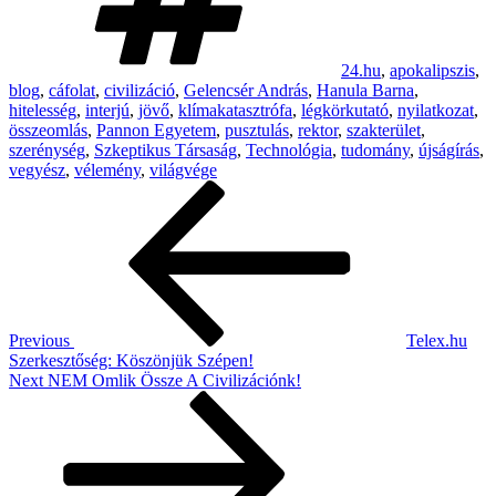
24.hu
,
apokalipszis
,
blog
,
cáfolat
,
civilizáció
,
Gelencsér András
,
Hanula Barna
,
hitelesség
,
interjú
,
jövő
,
klímakatasztrófa
,
légkörkutató
,
nyilatkozat
,
összeomlás
,
Pannon Egyetem
,
pusztulás
,
rektor
,
szakterület
,
szerénység
,
Szkeptikus Társaság
,
Technológia
,
tudomány
,
újságírás
,
vegyész
,
vélemény
,
világvége
Post
Previous
Post
navigation
Previous
Telex.hu
Szerkesztőség: Köszönjük Szépen!
Next
Next
NEM Omlik Össze A Civilizációnk!
Post