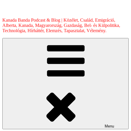
Skip
to
content
Kanada Banda Podcast & Blog | Közélet, Család, Emigráció,
Alberta, Kanada, Magyarország, Gazdaság, Bel- és Külpolitika,
Technológia, Hírháttér, Elemzés, Tapasztalat, Vélemény.
Menu