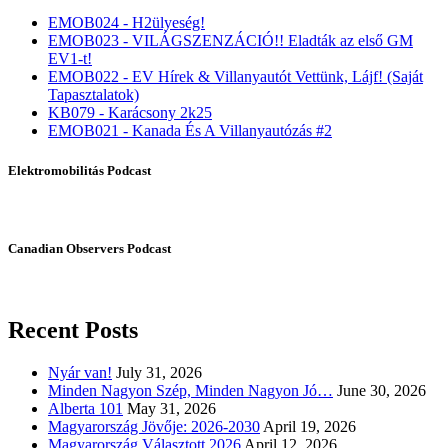
EMOB024 - H2ülyeség!
EMOB023 - VILÁGSZENZÁCIÓ!! Eladták az első GM
EV1-t!
EMOB022 - EV Hírek & Villanyautót Vettünk, Lájf! (Saját
Tapasztalatok)
KB079 - Karácsony 2k25
EMOB021 - Kanada És A Villanyautózás #2
Elektromobilitás Podcast
Canadian Observers Podcast
Recent Posts
Nyár van!
July 31, 2026
Minden Nagyon Szép, Minden Nagyon Jó…
June 30, 2026
Alberta 101
May 31, 2026
Magyarország Jövője: 2026-2030
April 19, 2026
Magyarország Választott 2026
April 12, 2026