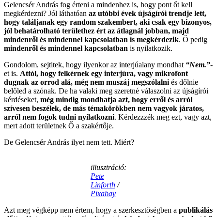
Gelencsér András fog érteni a mindenhez is, hogy pont őt kell
megkérdezni? Jól láthatóan
az utóbbi évek újságírói trendje lett,
hogy találjanak egy random szakembert, aki csak egy bizonyos,
jól behatárolható területhez ért az átlagnál jobban, majd
mindenről és mindennel kapcsolatban is megkérdezik
. Ő pedig
mindenről és mindennel kapcsolatban
is nyilatkozik.
Gondolom, sejtitek, hogy ilyenkor az interjúalany mondhat
“Nem.”
-
et is.
Attól, hogy felkérnek egy interjúra, vagy mikrofont
dugnak az orrod alá, még nem muszáj megszólalni
és dőlnie
belőled a szónak. De ha valaki meg szeretné válaszolni az újságírói
kérdéseket,
még mindig mondhatja azt, hogy erről és arról
szívesen beszélek, de más témakörökben nem vagyok járatos,
arról nem fogok tudni nyilatkozni
. Kérdezzzék meg ezt, vagy azt,
mert adott területnek Ő a szakértője.
De Gelencsér András ilyet nem tett. Miért?
illusztráció:
Pete
Linforth
/
Pixabay
Azt meg végképp nem értem, hogy a szerkesztőségben a
publikálás