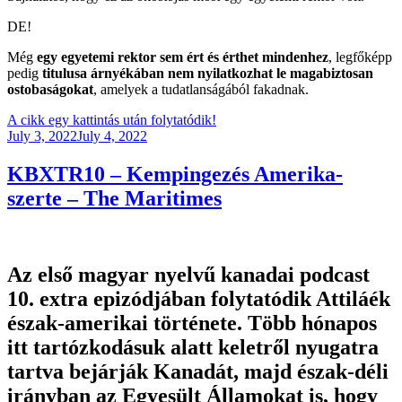
DE!
Még
egy egyetemi rektor sem ért és érthet mindenhez
, legfőképp
pedig
titulusa árnyékában nem nyilatkozhat le magabiztosan
ostobaságokat
, amelyek a tudatlanságából fakadnak.
A cikk egy kattintás után folytatódik!
Posted
July 3, 2022
July 4, 2022
on
KBXTR10 – Kempingezés Amerika-
szerte – The Maritimes
Az első magyar nyelvű kanadai podcast
10. extra epizódjában folytatódik Attiláék
észak-amerikai története. Több hónapos
itt tartózkodásuk alatt keletről nyugatra
tartva bejárják Kanadát, majd észak-déli
irányban az Egyesült Államokat is, hogy