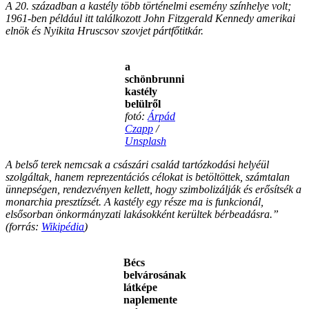
A 20. században a kastély több történelmi esemény színhelye volt;
1961-ben például itt találkozott John Fitzgerald Kennedy amerikai
elnök és Nyikita Hruscsov szovjet pártfőtitkár.
a
schönbrunni
kastély
belülről
fotó:
Árpád
Czapp
/
Unsplash
A belső terek nemcsak a császári család tartózkodási helyéül
szolgáltak, hanem reprezentációs célokat is betöltöttek, számtalan
ünnepségen, rendezvényen kellett, hogy szimbolizálják és erősítsék a
monarchia presztízsét.
A kastély egy része ma is funkcionál,
elsősorban önkormányzati lakásokként kerültek bérbeadásra.”
(forrás:
Wikipédia
)
Bécs
belvárosának
látképe
naplemente