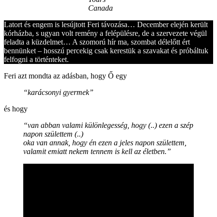
Canada
Latort és engem is lesújtott Feri távozása… December elején került
kórházba, s ugyan volt remény a felépülésre, de a szervezete végül
feladta a küzdelmet… A szomorú hír ma, szombat délelőtt ért
bennünket – hosszú percekig csak kerestük a szavakat és próbáltuk
felfogni a történteket.
Feri azt mondta az adásban, hogy Ő egy
“karácsonyi gyermek”
és hogy
“van abban valami különlegesség, hogy (..)
ezen a szép
napon születtem (..)
oka van annak, hogy én ezen a jeles napon születtem,
valamit emiatt nekem tennem is kell az életben.”