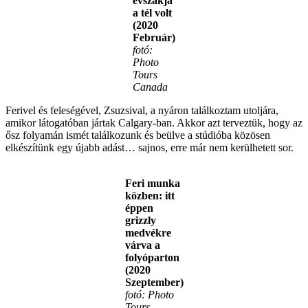
évszakja
a tél volt
(2020
Február)
fotó:
Photo
Tours
Canada
Ferivel és feleségével, Zsuzsival, a nyáron találkoztam utoljára,
amikor látogatóban jártak Calgary-ban. Akkor azt terveztük, hogy az
ősz folyamán ismét találkozunk és beülve a stúdióba közösen
elkészítünk egy újabb adást… sajnos, erre már nem kerülhetett sor.
Feri munka
közben: itt
éppen
grizzly
medvékre
várva a
folyóparton
(2020
Szeptember)
fotó: Photo
Tours