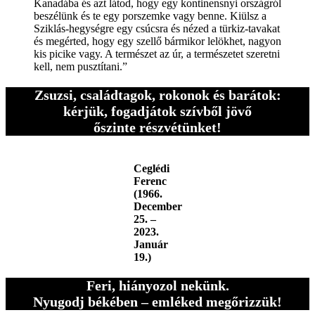
Kanadába és azt látod, hogy egy kontinensnyi országról
beszélünk és te egy porszemke vagy benne. Kiülsz a
Sziklás-hegységre egy csúcsra és nézed a türkiz-tavakat
és megérted, hogy egy szellő bármikor lelökhet, nagyon
kis picike vagy. A természet az úr, a természetet szeretni
kell, nem pusztítani.”
Zsuzsi, családtagok, rokonok és barátok:
kérjük, fogadjátok szívből jövő
őszinte részvétünket!
Ceglédi
Ferenc
(1966.
December
25. –
2023.
Január
19.)
Feri, hiányozol nekünk.
Nyugodj békében – emléked megőrizzük!