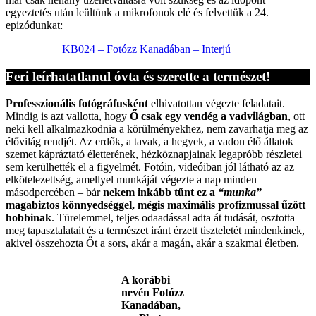
egyeztetés után leültünk a mikrofonok elé és felvettük a 24.
epizódunkat:
KB024 – Fotózz Kanadában – Interjú
Feri leírhatatlanul óvta és szerette a természet!
Professzionális fotógráfusként
elhivatottan végezte feladatait.
Mindig is azt vallotta, hogy
Ő csak egy vendég a vadvilágban
, ott
neki kell alkalmazkodnia a körülményekhez, nem zavarhatja meg az
élővilág rendjét. Az erdők, a tavak, a hegyek, a vadon élő állatok
szemet kápráztató életterének, hézköznapjainak legapróbb részletei
sem kerülhették el a figyelmét. Fotóin, videóiban jól látható az az
elkötelezettség, amellyel munkáját végezte a nap minden
másodpercében – bár
nekem inkább tűnt ez a
“munka”
magabiztos könnyedséggel, mégis maximális profizmussal űzött
hobbinak
. Türelemmel, teljes odaadással adta át tudását, osztotta
meg tapasztalatait és a természet iránt érzett tiszteletét mindenkinek,
akivel összehozta Őt a sors, akár a magán, akár a szakmai életben.
A korábbi
nevén Fotózz
Kanadában,