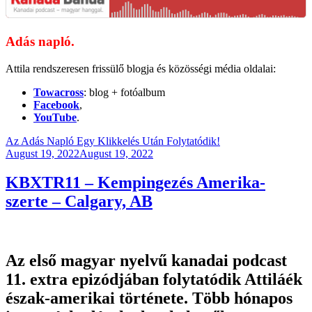
Adás napló.
Attila rendszeresen frissülő blogja és közösségi média oldalai:
Towacross
: blog + fotóalbum
Facebook
,
YouTube
.
Az Adás Napló Egy Klikkelés Után Folytatódik!
Posted
August 19, 2022
August 19, 2022
on
KBXTR11 – Kempingezés Amerika-
szerte – Calgary, AB
Az első magyar nyelvű kanadai podcast
11. extra epizódjában folytatódik Attiláék
észak-amerikai története. Több hónapos