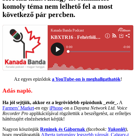
komoly téma nem lelhető fel a most
következő pár percben.
Az egyes epizódok
a YouTube-on is meghallgathatók
!
Adás napló.
Ha jól sejtjük, akkor ez a legrövidebb epizódunk
_evör_
.
A
Farmers’ Market
-en egy
iPhone
-on a
Dayana Network Ltd. Voice
Recorder Pro
applikációjával rögzítettük a beszélgetést, az erőteljes
háttérzajért elnézéseteket kérjük!
Nagyon köszönjük
Reninek és Gábornak
(facebook:
Yukonlét
)
,
hogy meglátogatták
Alberta tartomány legszebb városát, Calgary-t