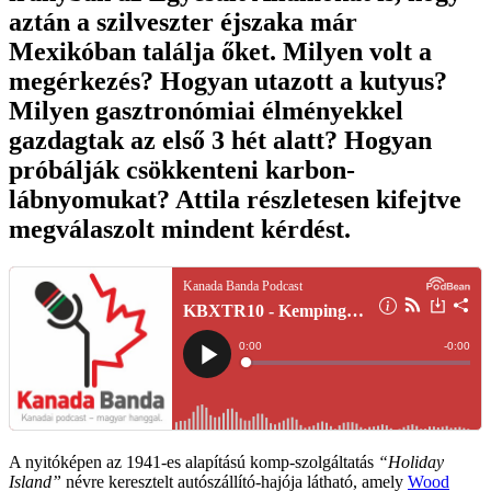
aztán a szilveszter éjszaka már
Mexikóban találja őket. Milyen volt a
megérkezés? Hogyan utazott a kutyus?
Milyen gasztronómiai élményekkel
gazdagtak az első 3 hét alatt? Hogyan
próbálják csökkenteni karbon-
lábnyomukat? Attila részletesen kifejtve
megválaszolt mindent kérdést.
A nyitóképen az 1941-es alapítású komp-szolgáltatás
“Holiday
Island”
névre keresztelt autószállító-hajója látható, amely
Wood