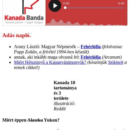
Adás napló.
Arany László: Magyar Népmesék –
Fehérlófia
(felolvassa:
Papp Zoltán, a felvétel 1994-ben készült)
annak, aki inkább maga olvasná fel:
Fehérlófia
(Arcanum)
Miért Hétszünyű a Kapanyánimonyók?
(köszönjük
Stökinek
a
remek cikket!)
Kanada 10
tartománya
és 3
területe
illusztráció:
Reddit
Miért éppen
Alaszka
Yukon?