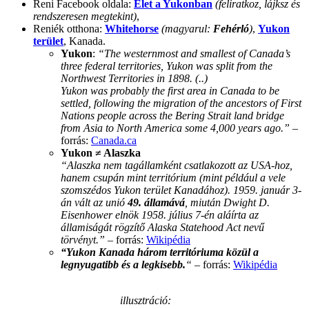
Reni Facebook oldala:
Élet a Yukonban
(feliratkoz, lájksz és
rendszeresen megtekint)
,
Reniék otthona:
Whitehorse
(magyarul:
Fehérló
)
,
Yukon
terület
, Kanada.
Yukon
:
“The westernmost and smallest of Canada’s
three federal territories, Yukon was split from the
Northwest Territories in 1898. (..)
Yukon was probably the first area in Canada to be
settled, following the migration of the ancestors of First
Nations people across the Bering Strait land bridge
from Asia to North America some 4,000 years ago.”
–
forrás:
Canada.ca
Yukon ≠ Alaszka
“Alaszka nem tagállamként csatlakozott az USA-hoz,
hanem csupán mint territórium (mint például a vele
szomszédos Yukon terület Kanadához). 1959. január 3-
án vált az unió
49. államává
, miután Dwight D.
Eisenhower elnök 1958. július 7-én aláírta az
államiságát rögzítő Alaska Statehood Act nevű
törvényt.”
– forrás:
Wikipédia
“Yukon Kanada három territóriuma közül a
legnyugatibb és a legkisebb.
“
– forrás:
Wikipédia
illusztráció: