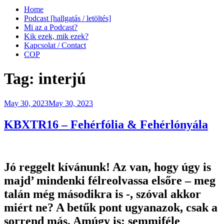
Home
Podcast [hallgatás / letöltés]
Mi az a Podcast?
Kik ezek, mik ezek?
Kapcsolat / Contact
COP
Tag:
interjú
Posted
May 30, 2023
May 30, 2023
on
KBXTR16 – Fehérfólia & Fehérlónyála
Jó reggelt kívánunk! Az van, hogy úgy is
majd’ mindenki félreolvassa elsőre – meg
talán még másodikra is -, szóval akkor
miért ne? A betűk pont ugyanazok, csak a
sorrend más. Amúgy is: semmiféle