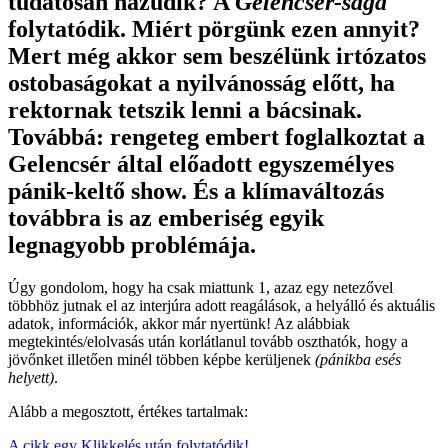
tudatosan hazudik? A
Gelencsér-saga
folytatódik. Miért pörgünk ezen annyit?
Mert még akkor sem beszélünk irtózatos
ostobaságokat a nyilvánosság előtt, ha
rektornak tetszik lenni a bácsinak.
Továbbá: rengeteg embert foglalkoztat a
Gelencsér által előadott egyszemélyes
pánik-keltő show. És a klímaváltozás
továbbra is az emberiség egyik
legnagyobb problémája.
Úgy gondolom, hogy ha csak miattunk 1, azaz egy netezővel
többhöz jutnak el az interjúra adott reagálások, a helyálló és aktuális
adatok, információk, akkor már nyertünk! Az alábbiak
megtekintés/elolvasás után korlátlanul tovább oszthatók, hogy a
jövőnket illetően minél többen képbe kerüljenek
(pánikba esés
helyett)
.
Alább a megosztott, értékes tartalmak:
A cikk egy Klikkelés után folytatódik!