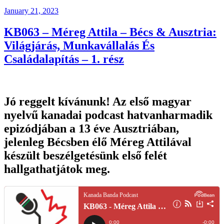
Posted
January 21, 2023
on
KB063 – Méreg Attila – Bécs & Ausztria:
Világjárás, Munkavállalás És
Családalapítás – 1. rész
Jó reggelt kívánunk! Az első magyar
nyelvű kanadai podcast hatvanharmadik
epizódjában a 13 éve Ausztriában,
jelenleg Bécsben élő Méreg Attilával
készült beszélgetésünk első felét
hallgathatjátok meg.