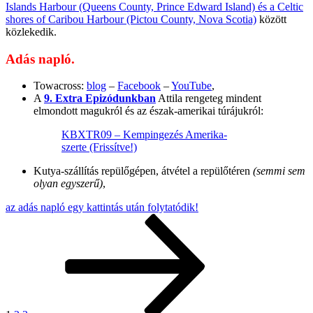
Islands Harbour (Queens County, Prince Edward Island) és a Celtic
shores of Caribou Harbour (Pictou County, Nova Scotia)
között
közlekedik.
Adás napló.
Towacross:
blog
–
Facebook
–
YouTube
,
A
9. Extra Epizódunkban
Attila rengeteg mindent
elmondott magukról és az észak-amerikai túrájukról:
KBXTR09 – Kempingezés Amerika-
szerte (Frissítve!)
Kutya-szállítás repülőgépen, átvétel a repülőtéren
(semmi sem
olyan egyszerű)
,
az adás napló egy kattintás után folytatódik!
Posts
Page
Page
Page
Next
page
pagination