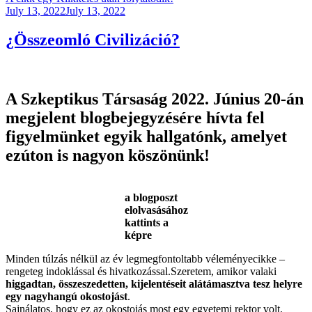
Posted
July 13, 2022
July 13, 2022
on
¿Összeomló Civilizáció?
A Szkeptikus Társaság 2022. Június 20-án
megjelent blogbejegyzésére hívta fel
figyelmünket egyik hallgatónk, amelyet
ezúton is nagyon köszönünk!
a blogposzt
elolvasásához
kattints a
képre
Minden túlzás nélkül az év legmegfontoltabb véleményecikke –
rengeteg indoklással és hivatkozással.Szeretem, amikor valaki
higgadtan, összeszedetten, kijelentéseit alátámasztva tesz helyre
egy nagyhangú okostojást
.
Sajnálatos, hogy ez az okostojás most egy egyetemi rektor volt.