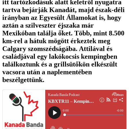
itt tartózkodásuk alatt keletről nyugatra
tartva bejárják Kanadát, majd észak-déli
irányban az Egyesült Államokat is, hogy
aztán a szilveszter éjszaka már
Mexikóban találja őket. Több, mint 8.500
km-rel a hátuk mögött érkeztek meg
Calgary szomszédságába. Attilával és
családjával egy lakókocsis kempingben
találkoztunk és a grillsütőkön elkészült
vacsora után a naplementében
beszélgettünk.