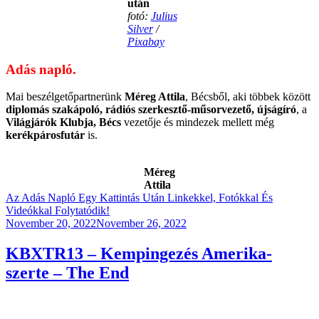
után
fotó:
Julius
Silver
/
Pixabay
Adás napló.
Mai beszélgetőpartnerünk
Méreg Attila
, Bécsből, aki többek között
diplomás szakápoló, rádiós szerkesztő-műsorvezető, újságíró
, a
Világjárók Klubja, Bécs
vezetője és mindezek mellett még
kerékpárosfutár
is.
Méreg
Attila
Az Adás Napló Egy Kattintás Után Linkekkel, Fotókkal És
Videókkal Folytatódik!
Posted
November 20, 2022
November 26, 2022
on
KBXTR13 – Kempingezés Amerika-
szerte – The End