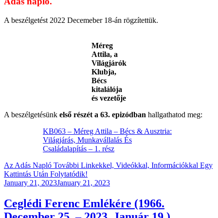
Adás napló.
A beszélgetést 2022 Decemeber 18-án rögzítettük.
Méreg
Attila, a
Világjárók
Klubja,
Bécs
kitalálója
és vezetője
A beszélgetésünk
első részét a 63. epizódban
hallgathatod meg:
KB063 – Méreg Attila – Bécs & Ausztria:
Világjárás, Munkavállalás És
Családalapítás – 1. rész
Az Adás Napló További Linkekkel, Videókkal, Információkkal Egy
Kattintás Után Folytatódik!
Posted
January 21, 2023
January 21, 2023
on
Ceglédi Ferenc Emlékére (1966.
December 25. – 2023. Január 19.)