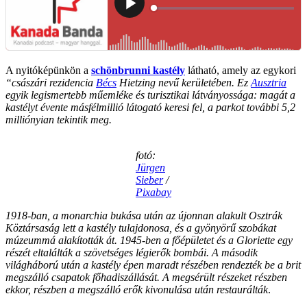
A nyitóképünkön a
schönbrunni kastély
látható, amely az egykori
“császári rezidencia
Bécs
Hietzing nevű kerületében. Ez
Ausztria
egyik legismertebb műemléke és turisztikai látványossága: magát a
kastélyt évente másfélmillió látogató keresi fel, a parkot további 5,2
milliónyian tekintik meg.
fotó:
Jürgen
Sieber
/
Pixabay
1918-ban, a monarchia bukása után az újonnan alakult Osztrák
Köztársaság lett a kastély tulajdonosa, és a gyönyörű szobákat
múzeummá alakították át. 1945-ben a főépületet és a Gloriette egy
részét eltalálták a szövetséges légierők bombái. A második
világháború után a kastély épen maradt részében rendezték be a brit
megszálló csapatok főhadiszállását. A megsérült részeket részben
ekkor, részben a megszálló erők kivonulása után restaurálták
.