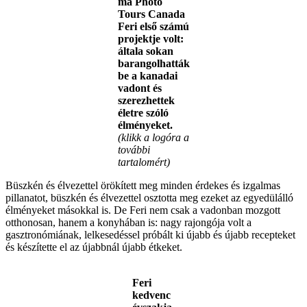
ma Photo
Tours Canada
Feri első számú
projektje volt:
általa sokan
barangolhatták
be a kanadai
vadont és
szerezhettek
életre szóló
élményeket.
(klikk a logóra a
további
tartalomért)
Büszkén és élvezettel örökített meg minden érdekes és izgalmas
pillanatot, büszkén és élvezettel osztotta meg ezeket az egyedülálló
élményeket másokkal is. De Feri nem csak a vadonban mozgott
otthonosan, hanem a konyhában is: nagy rajongója volt a
gasztronómiának, lelkesedéssel próbált ki újabb és újabb recepteket
és készítette el az újabbnál újabb étkeket.
Feri
kedvenc