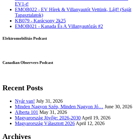
EV1-t!
EMOB022 - EV Hírek & Villanyautót Vettünk, Lájf! (Saját
Tapasztalatok)
KB079 - Karácsony 2k25
EMOB021 - Kanada És A Villanyautózás #2
Elektromobilitás Podcast
Canadian Observers Podcast
Recent Posts
Nyár van!
July 31, 2026
Minden Nagyon Szép, Minden Nagyon Jó…
June 30, 2026
Alberta 101
May 31, 2026
Magyarország Jövője: 2026-2030
April 19, 2026
Magyarország Választott 2026
April 12, 2026
Archives