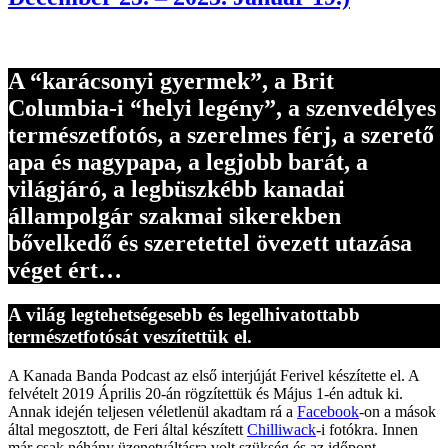
A “karácsonyi gyermek”, a Brit
Columbia-i “helyi legény”, a szenvedélyes
természetfotós, a szerelmes férj, a szerető
apa és nagypapa, a legjobb barát, a
világjáró, a legbüszkébb kanadai
állampolgár szakmai sikerekben
bővelkedő és szeretettel övezett utazása
véget ért…
A világ legtehetségesebb és legelhivatottabb
természetfotósát veszítettük el.
A Kanada Banda Podcast az első interjúját Ferivel készítette el. A
felvételt 2019 Április 20-án rögzítettük és Május 1-én adtuk ki.
Annak idején teljesen véletlenül akadtam rá a
Facebook
-on a mások
által megosztott, de Feri által készített
Chilliwack
-i fotókra. Innen
már csak néhány üzenetváltásra volt szükség és az időpont