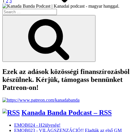
1
2
3
Search
for:
Search
Ezek az adások közösségi finanszírozásból
készülnek. Kérjük, támogass bennünket
Patreon-on!
Kanada Banda Podcast – RSS
EMOB024 - H2ülyeség!
EMOB023 - VILÁGSZENZÁCIÓ!! Eladták az első GM