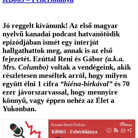
Jó reggelt kívánunk! Az első magyar
nyelvű kanadai podcast hatvanötödik
epizódjában ismét egy interjút
hallgathattok meg, annak is az első
fejezetét. Ezúttal Reni és Gábor
(a.k.a.
Mrs. Columbo)
voltak a vendégeink, akik
részletesen meséltek arról, hogy milyen
együtt élni 1 cifra
“hiéna-birkával”
és 70
ezer jávorszarvassal, hogy mennyire
könnyű, vagy éppen nehéz az
Élet a
Yukonban
.