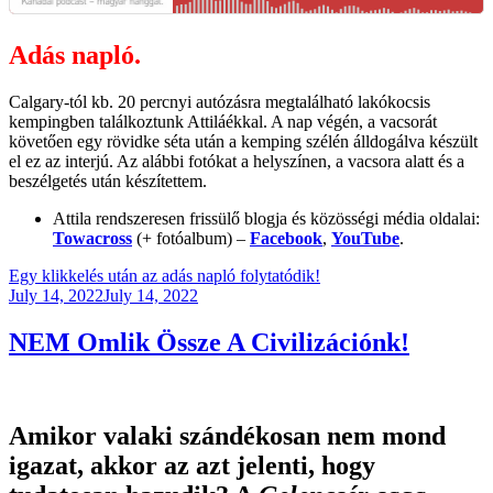
Adás napló.
Calgary-tól kb. 20 percnyi autózásra megtalálható lakókocsis
kempingben találkoztunk Attiláékkal. A nap végén, a vacsorát
követően egy rövidke séta után a kemping szélén álldogálva készült
el ez az interjú. Az alábbi fotókat a helyszínen, a vacsora alatt és a
beszélgetés után készítettem.
Attila rendszeresen frissülő blogja és közösségi média oldalai:
Towacross
(+ fotóalbum) –
Facebook
,
YouTube
.
Egy klikkelés után az adás napló folytatódik!
Posted
July 14, 2022
July 14, 2022
on
NEM Omlik Össze A Civilizációnk!
Amikor valaki szándékosan nem mond
igazat, akkor az azt jelenti, hogy