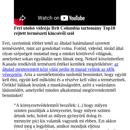
Feri utolsó videója Brit Columbia tartomány Top10
rejtett természeti kincséről szól
Feri, szerintünk többet tettél az általad határtalanul szeretett
természetért, mint azt gondoltad volna. Fotóid, videóid, túráid által
olyan szépségeit mutattad meg a minket körülvevő világnak,
amelyeket sokan egyáltalán nem látnak meg. Neked köszönhetően
Kanada rendkívüli természeti értékei kerültek megörökítésre:
az
általad megteremtett képi világ pedig itt marad velünk az idők
végezetéig
. Arra a szemléletmódra tanítottál bennünket, hogy együtt
kell élni, együtt kell működni és a részéve kell válni a természetnek.
Örökké hálásak leszünk a munkásságodért, azért a varázslatos
látásmódért, amelyellel minden alkalommal megörvendeztettél
bennünket!
“A környezetvédelemról beszélek: (..) hogy milyen
szinten pusztítjuk a környezetet, hogy milyen szinten
ártunk neki, holott az milyen gyönyörű dolog és
mennyire pici kis valamik vagyunk mi ebben. Ezt akkor
érted meg a legjobban, amikor mondjuk eljössz