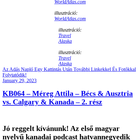
WorldAtlas.com
illusztráció:
WorldAtlas.com
illusztráció:
Travel
Alaska
illusztráció:
Travel
Alaska
Az Adás Napló Egy Kattintás Után További Linkekkel És Fotókkal
Folytatódik!
Posted
January 29, 2023
on
KB064 – Méreg Attila – Bécs & Ausztria
vs. Calgary & Kanada – 2. rész
Jó reggelt kívánunk! Az első magyar
nyelvű kanadai podcast hatvannegyedik