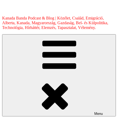
Skip
to
content
Kanada Banda Podcast & Blog | Közélet, Család, Emigráció,
Alberta, Kanada, Magyarország, Gazdaság, Bel- és Külpolitika,
Technológia, Hírháttér, Elemzés, Tapasztalat, Vélemény.
Menu