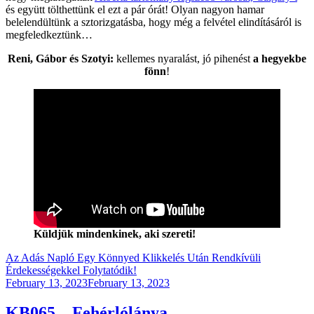
és együtt tölthettünk el ezt a pár órát! Olyan nagyon hamar
belelendültünk a sztorizgatásba, hogy még a felvétel elindításáról is
megfeledkeztünk…
Reni, Gábor és Szotyi:
kellemes nyaralást, jó pihenést
a hegyekbe
fönn
!
Küldjük mindenkinek, aki szereti!
Az Adás Napló Egy Könnyed Klikkelés Után Rendkívüli
Érdekességekkel Folytatódik!
Posted
February 13, 2023
February 13, 2023
on
KB065 – Fehérlólánya