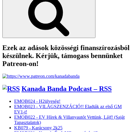
Ezek az adások közösségi finanszírozásból
készülnek. Kérjük, támogass bennünket
Patreon-on!
Kanada Banda Podcast – RSS
EMOB024 - H2ülyeség!
EMOB023 - VILÁGSZENZÁCIÓ!! Eladták az első GM
EV1-t!
EMOB022 - EV Hírek & Villanyautót Vettünk, Lájf! (Saját
Tapasztalatok)
KB079 - Karácsony 2k25