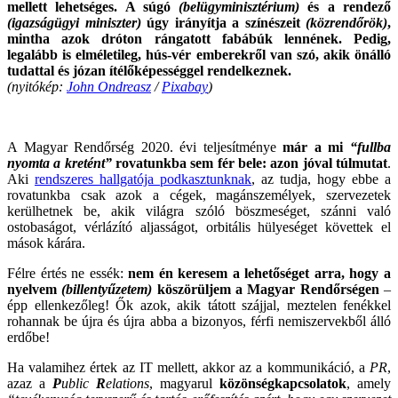
mellett lehetséges. A súgó
(belügyminisztérium)
és a rendező
(igazságügyi miniszter)
úgy irányítja a színészeit
(közrendőrök)
,
mintha azok dróton rángatott fabábúk lennének. Pedig,
legalább is elméletileg, hús-vér emberekről van szó, akik önálló
tudattal és józan ítélőképességgel rendelkeznek.
(nyitókép:
John Ondreasz
/
Pixabay
)
.
A Magyar Rendőrség 2020. évi teljesítménye
már a mi
“fullba
nyomta a kretént”
rovatunkba sem fér bele: azon jóval túlmutat
.
Aki
rendszeres hallgatója podkasztunknak
, az tudja, hogy ebbe a
rovatunkba csak azok a cégek, magánszemélyek, szervezetek
kerülhetnek be, akik világra szóló böszmeséget, szánni való
ostobaságot, vérlázító aljasságot, orbitális hülyeséget követtek el
mások kárára.
Félre értés ne essék:
nem én keresem a lehetőséget arra, hogy a
nyelvem
(billentyűzetem)
köszörüljem a Magyar Rendőrségen
–
épp ellenkezőleg! Ők azok, akik tátott szájjal, meztelen fenékkel
rohannak be újra és újra abba a bizonyos, férfi nemiszervekből álló
erdőbe!
Ha valamihez értek az IT mellett, akkor az a kommunikáció, a
PR
,
azaz a
P
ublic
R
elations
, magyarul
közönségkapcsolatok
, amely