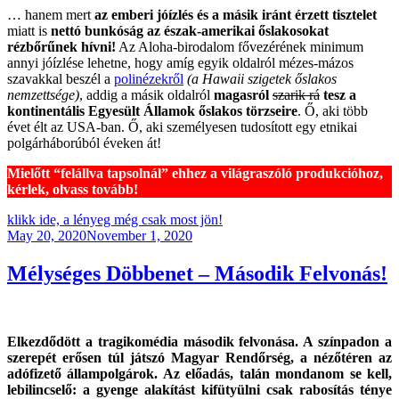
… hanem mert
az emberi jóízlés és a másik iránt érzett tisztelet
miatt is
nettó bunkóság az észak-amerikai őslakosokat
rézbőrűnek hívni!
Az Aloha-birodalom fővezérének minimum
annyi jóízlése lehetne, hogy amíg egyik oldalról mézes-mázos
szavakkal beszél a
polinézekről
(a Hawaii szigetek őslakos
nemzettsége)
, addig a másik oldalról
magasról
szarik rá
tesz a
kontinentális Egyesült Államok őslakos törzseire
. Ő, aki több
évet élt az USA-ban. Ő, aki személyesen tudosított egy etnikai
polgárháborúból éveken át!
Mielőtt “felállva tapsolnál” ehhez a világraszóló produkcióhoz,
kérlek, olvass tovább!
klikk ide, a lényeg még csak most jön!
Posted
May 20, 2020
November 1, 2020
on
Mélységes Döbbenet – Második Felvonás!
Elkezdődött a tragikomédia második felvonása. A színpadon a
szerepét erősen túl játszó Magyar Rendőrség, a nézőtéren az
adófizető állampolgárok. Az előadás, talán mondanom se kell,
lebilincselő: a gyenge alakítást kifütyülni csak rabosítás ténye