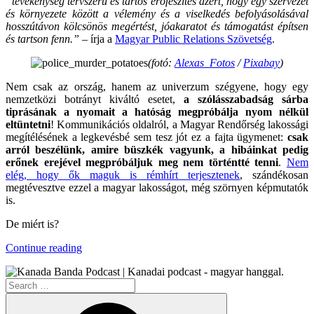
“tevékenység tervszerű és tartós erőfeszítés azért, hogy egy szervezet
és környezete között a vélemény és a viselkedés befolyásolásával
hosszútávon kölcsönös megértést, jóakaratot és támogatást építsen
és tartson fenn.”
– írja a
Magyar Public Relations Szövetség
.
(fotó:
Alexas_Fotos
/
Pixabay
)
Nem csak az ország, hanem az univerzum szégyene, hogy egy
nemzetközi botrányt kiváltó esetet,
a szólásszabadság sárba
tiprásának a nyomait a hatóság megpróbálja nyom nélkül
eltüntetni
! Kommunikációs oldalról, a Magyar Rendőrség lakossági
megítélésének a legkevésbé sem tesz jót ez a fajta ügymenet:
csak
arról beszélünk, amire büszkék vagyunk, a hibáinkat pedig
erőnek erejével megpróbáljuk meg nem történtté tenni
.
Nem
elég, hogy ők maguk is rémhírt terjesztenek
, szándékosan
megtévesztve ezzel a magyar lakosságot, még szörnyen képmutatók
is.
De miért is?
“Mélységes
Continue reading
Döbbenet
–
Search
Második
for:
Felvonás!”
Search