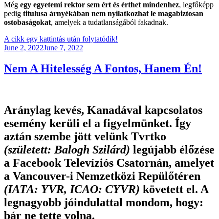
Még
egy egyetemi rektor sem ért és érthet mindenhez
, legfőképp
pedig
titulusa árnyékában nem nyilatkozhat le magabiztosan
ostobaságokat
, amelyek a tudatlanságából fakadnak.
A cikk egy kattintás után folytatódik!
Posted
June 2, 2022
June 7, 2022
on
Nem A Hitelesség A Fontos, Hanem Én!
Aránylag kevés, Kanadával kapcsolatos
esemény kerüli el a figyelmünket. Így
aztán szembe jött velünk Tvrtko
(született: Balogh Szilárd)
legújabb élőzése
a Facebook Televíziós Csatornán, amelyet
a Vancouver-i Nemzetközi Repülőtéren
(IATA: YVR, ICAO: CYVR)
követett el. A
legnagyobb jóindulattal mondom, hogy:
bár ne tette volna.