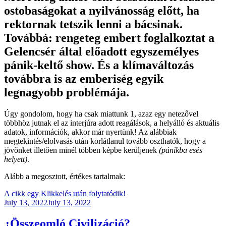
ostobaságokat a nyilvánosság előtt, ha
rektornak tetszik lenni a bácsinak.
Továbbá: rengeteg embert foglalkoztat a
Gelencsér által előadott egyszemélyes
pánik-keltő show. És a klímaváltozás
továbbra is az emberiség egyik
legnagyobb problémája.
Úgy gondolom, hogy ha csak miattunk 1, azaz egy netezővel
többhöz jutnak el az interjúra adott reagálások, a helyálló és aktuális
adatok, információk, akkor már nyertünk! Az alábbiak
megtekintés/elolvasás után korlátlanul tovább oszthatók, hogy a
jövőnket illetően minél többen képbe kerüljenek
(pánikba esés
helyett)
.
Alább a megosztott, értékes tartalmak:
A cikk egy Klikkelés után folytatódik!
Posted
July 13, 2022
July 13, 2022
on
¿Összeomló Civilizáció?