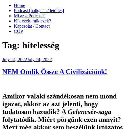
Home
Podcast [hallgatás / letöltés]
Mi az a Podcast?
Kik ezek, mik ezek?
Kapcsolat / Contact
COP
Tag:
hitelesség
Posted
July 14, 2022
July 14, 2022
on
NEM Omlik Össze A Civilizációnk!
Amikor valaki szándékosan nem mond
igazat, akkor az azt jelenti, hogy
tudatosan hazudik? A
Gelencsér-saga
folytatódik. Miért pörgünk ezen annyit?
Mert még akkor sem beszélünk irtózatos