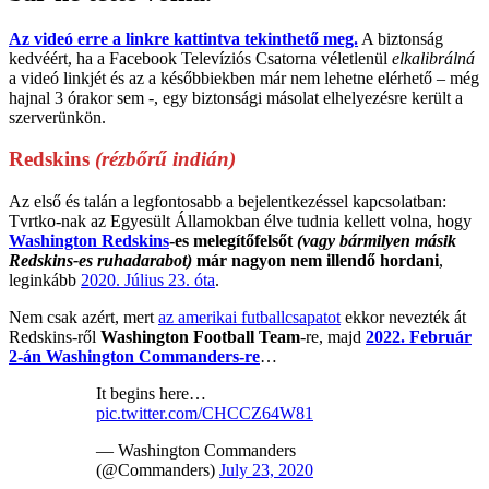
Az videó erre a linkre kattintva tekinthető meg.
A biztonság
kedvéért, ha a Facebook Televíziós Csatorna véletlenül
elkalibrálná
a videó linkjét és az a későbbiekben már nem lehetne elérhető – még
hajnal 3 órakor sem -, egy biztonsági másolat elhelyezésre került a
szerverünkön.
Redskins
(rézbőrű indián)
Az első és talán a legfontosabb a bejelentkezéssel kapcsolatban:
Tvrtko-nak az Egyesült Államokban élve tudnia kellett volna, hogy
Washington Redskins
-es melegítőfelsőt
(vagy bármilyen másik
Redskins-es ruhadarabot)
már nagyon nem illendő hordani
,
leginkább
2020. Július 23. óta
.
Nem csak azért, mert
az amerikai futballcsapatot
ekkor nevezték át
Redskins-ről
Washington Football Team
-re, majd
2022. Február
2-án Washington Commanders-re
…
It begins here…
pic.twitter.com/CHCCZ64W81
— Washington Commanders
(@Commanders)
July 23, 2020