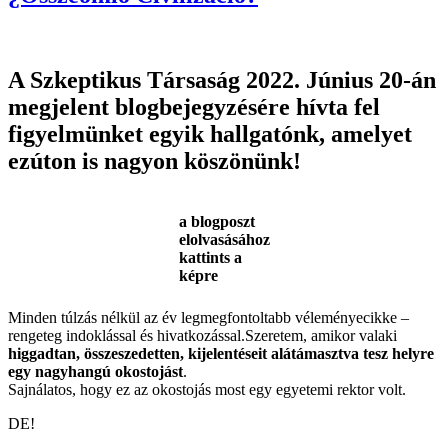
A Szkeptikus Társaság 2022. Június 20-án
megjelent blogbejegyzésére hívta fel
figyelmünket egyik hallgatónk, amelyet
ezúton is nagyon köszönünk!
a blogposzt
elolvasásához
kattints a
képre
Minden túlzás nélkül az év legmegfontoltabb véleményecikke –
rengeteg indoklással és hivatkozással.Szeretem, amikor valaki
higgadtan, összeszedetten, kijelentéseit alátámasztva tesz helyre
egy nagyhangú okostojást
.
Sajnálatos, hogy ez az okostojás most egy egyetemi rektor volt.
DE!