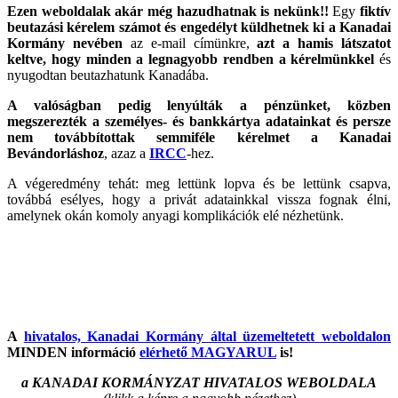
Ezen weboldalak akár még hazudhatnak is nekünk!!
Egy
fiktív
beutazási kérelem számot és engedélyt küldhetnek ki a Kanadai
Kormány nevében
az e-mail címünkre,
azt a hamis látszatot
keltve, hogy minden a legnagyobb rendben a kérelmünkkel
és
nyugodtan beutazhatunk Kanadába.
A valóságban pedig lenyúlták a pénzünket, közben
megszerezték a személyes- és bankkártya adatainkat és persze
nem továbbítottak semmiféle kérelmet a Kanadai
Bevándorláshoz
, azaz a
IRCC
-hez.
A végeredmény tehát: meg lettünk lopva és be lettünk csapva,
továbbá esélyes, hogy a privát adatainkkal vissza fognak élni,
amelynek okán komoly anyagi komplikációk elé nézhetünk.
A
hivatalos, Kanadai Kormány által üzemeltetett weboldalon
MINDEN információ
elérhető MAGYARUL
is!
a KANADAI KORMÁNYZAT HIVATALOS WEBOLDALA