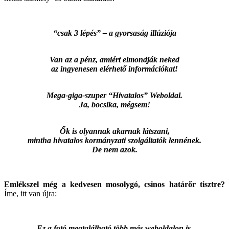
“csak 3 lépés” – a gyorsaság illúziója
Van az a pénz, amiért elmondják neked
az ingyenesen elérhető információkat!
Mega-giga-szuper “Hivatalos” Weboldal.
Ja, bocsika, mégsem!
Ők is olyannak akarnak látszani,
mintha hivatalos kormányzati szolgáltatók lennének.
De nem azok.
Emlékszel még a kedvesen mosolygó, csinos határőr tisztre?
Íme, itt van újra:
Ez a fotó megtalálható több más weboldalon is.