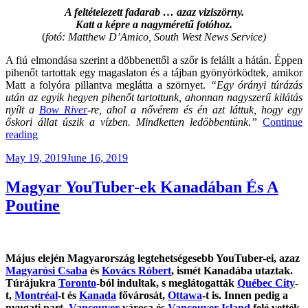
A feltételezett fadarab … azaz viziszörny.
Katt a képre a nagyméretű fotóhoz.
(
fotó: Matthew D’Amico,
South West News Service)
A fiú elmondása szerint a döbbenettől a szőr is felállt a hátán. Éppen
pihenőt tartottak egy magaslaton és a tájban gyönyörködtek, amikor
Matt a folyóra pillantva meglátta a szörnyet.
“Egy órányi túrázás
után az egyik hegyen pihenőt tartottunk, ahonnan nagyszerű kilátás
nyílt a
Bow River
-re, ahol a nővérem és én azt láttuk, hogy egy
őskori állat úszik a vízben. Mindketten ledöbbentünk.”
Continue
“A
reading
Bulvársajtó
Posted
May 19, 2019
June 16, 2019
És
on
A
Valóság”
Magyar YouTuber-ek Kanadában És A
Poutine
Május elején Magyarország legtehetségesebb YouTuber-ei, azaz
Magyarósi Csaba
és
Kovács Róbert
, ismét Kanadába utaztak.
Túrájukra
Toronto
-ból indultak, s meglátogatták
Québec City
-
t,
Montréal
-t és
Kanada
fővárosát,
Ottawa
-t is. Innen pedig a
nyugati part,
Vancouver
városa és
Vancouver Island
felé vették