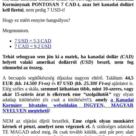
Kormánynak PONTOSAN 7 CAD-t, azaz hét kanadai dollárt
kell fizetni
, nem pedig 7 USD-t!
Hogy ez miért ennyire hangsúlyos?
Megmutatom.
7 USD = 5,3 CAD
7 CAD = 9,2 USD
Tehát sehogyan sem jön ki a matek, ha kanadai dollár
(CAD)
helyett valaki amerikai dollárról
(USD)
beszél, nem fog
stimmelni az összeg.
A becsapós segitőkészség díjazása nagyon eltérő. Találtam
44,5
EUR
(kb. 14.500 Ft-os)
és
87 USD
(kb. 25.300 Ft-os)
ajánlatot is.
Elég széles a skála,
szemmel láthatóan több, mint 10-szeres, vagy
akár 15-szörös árat is elkérnek eme
“szolgáltatók”
egy olyan
adatlap kitöltéséért
(és csak a kitöltésért!!)
,
amely
a Kanadai
Kormány hivatalos weboldalán INGYEN, MAGYAR
NYELVEN megtehető
!
NEM az eljárási díjról beszélek.
Eme cégek olyan munkáért
kérnek el pénzt, amelyet nem végeznek el.
A szükséges adatokat
TE MAGAD adod meg, ők csak tovább küldik, ami pár perc alatt