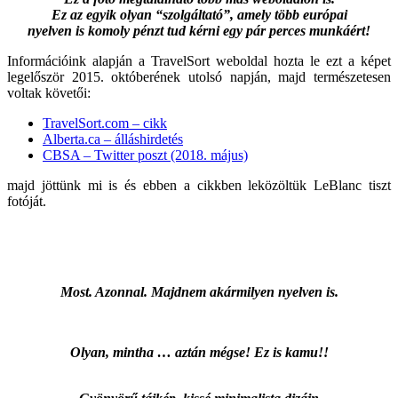
Ez az egyik olyan “szolgáltató”, amely több európai
nyelven is komoly pénzt tud kérni egy pár perces munkáért!
Információink alapján a TravelSort weboldal hozta le ezt a képet
legelőször 2015. októberének utolsó napján, majd természetesen
voltak követői:
TravelSort.com – cikk
Alberta.ca – álláshirdetés
CBSA – Twitter poszt (2018. május)
majd jöttünk mi is és ebben a cikkben leközöltük LeBlanc tiszt
fotóját.
Most. Azonnal. Majdnem akármilyen nyelven is.
Olyan, mintha … aztán mégse! Ez is kamu!!