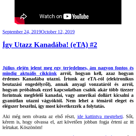
Posted
September 24, 2019
October 12, 2019
on
Így Utazz Kanadába! (eTA) #2
Július elején jelent meg egy terjedelmes, ám nagyon fontos és
mindig aktuális cikkünk
arról, hogyan kell, azaz hogyan
érdemes Kanadába utazni. Írtunk az eTA-ról (elektronikus
beutazási engedélyről), annak anyagi vonzatáról és arról,
hogyan próbálnak ezzel kapcsolatban csalók akár több tízezer
forintnak megfelelő kanadai, vagy amerikai dollárt kicsalni a
gyanútlan utazni vágyóktól. Nem lehet a témáról eleget és
elégszer beszélni, így most következzék a folytatás.
Aki még nem olvasta az első részt,
ide kattintva megteheti
. Sőt,
kérem is, hogy olvassa el, azt követően jobban fogja érteni az itt
leírtakat. Köszönöm!