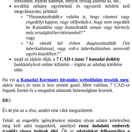
sorszámát, lejárati dátumát, melyik ország állította ki, stb.,
továbbá néhány egyértelmű és egyszerű kérdést kell
megválaszolni, például:
“Visszautasították-e valaha is, hogy vízumot vagy
engedélyt kapjon, vagy előfordult-e, hogy nem engedték
be Kanadába vagy kiutasították onnan vagy bármely
más országból/territóriumból?”
vagy
“Az elmúlt két évben diagnosztizálták Önt
tuberkulózissal, vagy volt-e tuberkulózisban szenvedő
egyén közelében?”
majd az eljárás díját, a
7 CAD-t
(azaz 7 kanadai dollárt)
bankkártyával online kifizetni – rögtön az adatlap kitöltése
után.
Ha ezt
a Kanadai Kormány hivatalos weboldalán tesszük meg
,
akkor nincs és nem is lesz semmi gond. Mert valóban 7 CAD-ot
fogunk fizetni és a megadott adataink biztonságban lesznek.
DE!
És itt jön az a rész, amiért eme cikk megszületett.
Tehát: az engedély igénylésekor minden olyan adatot kötelezően
meg kell adni magunkról, amellyel
rossz indulatú emberek
(csalók)
vissza tudnak élni
. Ők az
adatainkat felhasználva a