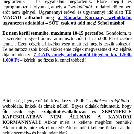
megtörténik – ha egyáltalán megtörténik. Előre megírt és
leprogramozott folyamat, amely a
“szolgáltatói”
oldalról elő emberi
erőt nem igényel. Ugyanennyi erővel és ugyanennyi idő alatt
TE
MAGAD adhatod meg
a Kanadai Kormány weboldalán
ugyanezen adataidat – SŐT, csak ott add meg! Sehol máshol!
Ez nem kerül semmibe, maximum 10-15 percedbe.
Gondolom, te
is szeretnél negyed órányi adminisztrációért 15-25.000 Ft-ot zsebre
tenni… Ezen cégek a hiszékenység miatt ezt meg is teszik sokszor!
Te ne tartozz azok közé, akiket eme cégek megvezetnek! Az eljárás
díja mindössze
7 CAD, amely árfolyamtól függően kb. 1.500-
1.600 Ft
– kérlek, ne fizess ki ennél többet!!
A teljesség igénye nélkül következzen 8 db
“segítőkész szolgáltató”
weboldala, linkek és címek nélkül. Egyes oldalak feltüntetik, hogy
ők csak egy szolgáltató/vállalkozás és SEMMIFÉLE
KAPCSOLATBAN NEM ÁLLNAK A KANADAI
KORMÁNNYAL!!
Akkor miért is kellene megbízni bennük?
Akkor mit is intéznek el neked? Akkor miért kellene önként átadni
nekik személy- és banki adataidat?