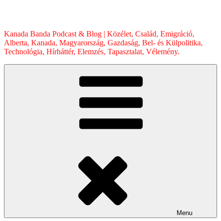
Skip
to
content
Kanada Banda Podcast & Blog | Közélet, Család, Emigráció,
Alberta, Kanada, Magyarország, Gazdaság, Bel- és Külpolitika,
Technológia, Hírháttér, Elemzés, Tapasztalat, Vélemény.
Menu