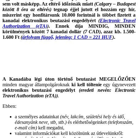
sem volt másképp. Az eltérő időzónák miatt
(Calgary – Budapest
között 8 óra az eltérés)
tegnap éjjel jutott el hozzám egy hír,
miszerint egy honfitársunk 10.000 forintnál is többet fizetett a
kanadai elektronikus beutazási engedélyért
(
Electronic Travel
Authorization (eTA)
)
. Ennek díja MINDIG, MINDEN
körülmények között 7 kanadai dollár
(7 CAD)
, azaz kb. 1.500-
1.600 Ft
(
árfolyam függő, jelenleg: 1 CAD = 221 HUF
)
.
A Kanadába légi úton történő beutazást MEGELŐZŐEN
minden magyar állampolgároknak
ki kell töltenie
egy úgynevezett
elektronikus beutazási engedélyt
(eredeti nevén: Electronic
Travel Authorization (eTA))
.
Ebben:
a személyes adatainkat
(név, lakcím, születési hely és idő,
édesanyánk neve, stb, stb.)
és elérhetőségeinket
(telefonszám,
e-mail cím)
kell megadni,
valamint információkat kell közölnünk az útlevelünkről: