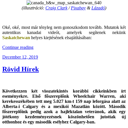
(illusztráció:
Craig Clark
/
Pixabay
&
Lázadó
)
.
Oké, oké, most már tényleg nem gonoszkodom tovább. Mutatok két
autentikus kanadai videót, amelyek segítenek nekünk
Saskatchewan
helyes kiejtésének elsajátításában:
“Kanada
Continue reading
Képekben
Posted
December 12, 2019
–
on
Saskatchewan”
Rövid Hírek
Következzen két visszatekintés korábbi cikkeinkben írt
eseményekre. Első főszereplőnk Wheelchair Warren, aki
kerekesszékében tett meg 5.027 km-t 159 nap leforgása alatt az
Alberta-i Calgary és a mexikói Mazatlán között. Második
főszereplőink pedig azok a hajléktalan veteránok, akik egy
jótékony kezdeményezésnek köszönhetően jutottak új
otthonhoz és egy második esélyhez Calgary-ban.