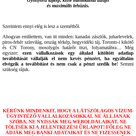
Gyönyörű tájkép, kissé minimalista dizájn
és maximális lehúzás.
Szerintem ennyi elég is lesz a szemétből.
Ahogyan említettem, van itt minden: kanadai zászlók, juharlevelek,
piros-fehér színvilág, ország térkép, hegyvidéki táj, Toronto-i kikötő
és CN Torony, mosolygós határőr tiszt, folyamatábra… Még
egyszer:
ezen vállalkozások egy általad kitöltött adatlap
továbbítását vállalják el nem kevés pénzért, ha egyáltalán
elvégzik a továbbítást és nem csak a pénzt szedik be
! Semmi
szükség rájuk.
KÉRÜNK MINDENKIT, HOGY A LÁTSZÓLAGOS VÍZUM-
ÜGYINTÉZŐ VÁLLALKOZÁSOKKAL NE ÁLLJANAK
SZÓBA, NE NYISSÁK MEG WEBOLDALAIKAT, NE
TÖLTSÉK KI A JELENTKEZÉSI ŰRLAPOT! FŐLEG NE
ADJÁK MEG BANKI ADATAIKAT ÉS NE FIZESSENEK