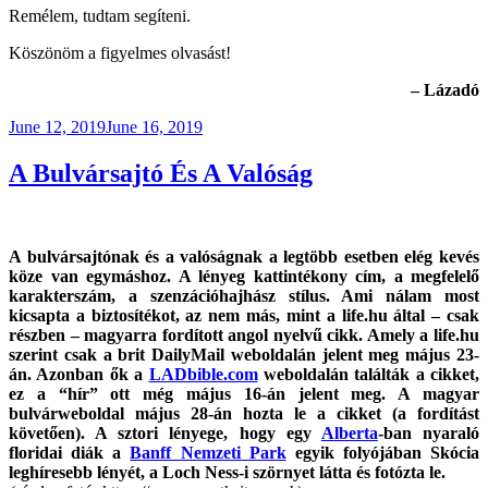
Remélem, tudtam segíteni.
Köszönöm a figyelmes olvasást!
– Lázadó
Posted
June 12, 2019
June 16, 2019
on
A Bulvársajtó És A Valóság
A bulvársajtónak és a valóságnak a legtöbb esetben elég kevés
köze van egymáshoz. A lényeg kattintékony cím, a megfelelő
karakterszám, a szenzációhajhász stílus. Ami nálam most
kicsapta a biztosítékot, az nem más, mint a life.hu által – csak
részben – magyarra fordított angol nyelvű cikk. Amely a life.hu
szerint csak a brit DailyMail weboldalán jelent meg május 23-
án. Azonban ők a
LADbible.com
weboldalán találták a cikket,
ez a “hír” ott még május 16-án jelent meg. A magyar
bulvárweboldal május 28-án hozta le a cikket (a fordítást
követően). A sztori lényege, hogy egy
Alberta
-ban nyaraló
floridai diák a
Banff Nemzeti Park
egyik folyójában Skócia
leghíresebb lényét, a Loch Ness-i szörnyet látta és fotózta le.