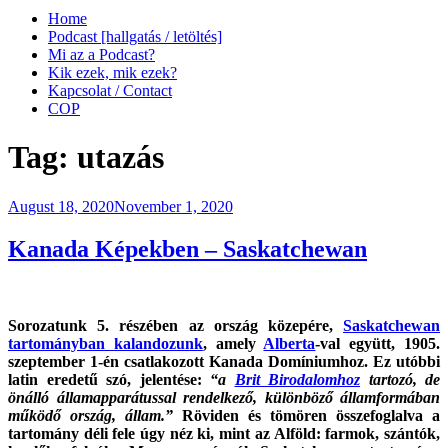
Home
Podcast [hallgatás / letöltés]
Mi az a Podcast?
Kik ezek, mik ezek?
Kapcsolat / Contact
COP
Tag:
utazás
Posted
August 18, 2020
November 1, 2020
on
Kanada Képekben – Saskatchewan
Sorozatunk 5. részében az ország közepére,
Saskatchewan
tartományban kalandozunk
, amely
Alberta
-val együtt, 1905.
szeptember 1-én csatlakozott Kanada Domíniumhoz. Ez utóbbi
latin eredetű szó, jelentése:
“a
Brit Birodalomhoz
tartozó, de
önálló államapparátussal rendelkező, különböző államformában
működő ország, állam.”
Röviden és tömören összefoglalva a
tartomány déli fele úgy néz ki, mint az Alföld: farmok, szántók,