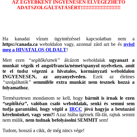
AZ EGYÉBKÉNT INGYENESEN ELVÉGEZHETŐ
ADATSZOLGÁLTATÁSÉRT!!!!!!!!!!!!!!!!!!!!!!!!!!
Ha kanadai vízum ügyintézéssel kapcsolatban nem a
https://canada.ca
weboldalon vagy, azonnal zárd azt be és
nyisd
meg a HIVATALOS OLDALT
!
Mert ezen
“segítőkésznek”
álcázott weboldalak
ugyanazt a
munkát végzik el angol/francia/német/spanyol nyelveken, amit
te el tudsz végezni a hivatalos, kormányzati weboldalon
INGYENESEN, az anyanyelveden.
Ezek az élelmes
“szolgáltatók”
semmiféle extra munkát nem tesznek hozzá a
folyamathoz
.
Természetesen mondanom se kell, hogy
bármit is írnak le ezen
“segítőkész”
, valóban csaló weboldalak, senki és semmi sem
tudja garantálni, hogy végül a
IRCC
jóvá hagyja a beutazási
kérelmünket, vagy sem?!
Azaz hiába ígérnek fűt-fát, rajtuk semmi
nem múlik,
nem tudnak befolyásolni SEMMIT
sem!
Tudom, hosszú a cikk, de még nincs vége!