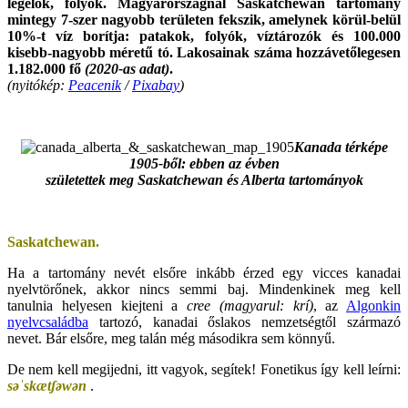
legelők, folyók. Magyarországnál Saskatchewan tartomány
mintegy 7-szer nagyobb területen fekszik, amelynek körül-belül
10%-t víz borítja: patakok, folyók, víztározók és 100.000
kisebb-nagyobb méretű tó. Lakosainak száma hozzávetőlegesen
1.182.000 fő
(2020-as adat)
.
(nyitókép:
Peacenik
/
Pixabay
)
.
Kanada térképe
1905-ből: ebben az évben
születettek meg Saskatchewan és
Alberta tartományok
.
Saskatchewan.
Ha a tartomány nevét elsőre inkább érzed egy vicces kanadai
nyelvtörőnek, akkor nincs semmi baj. Mindenkinek meg kell
tanulnia helyesen kiejteni a
cree
(magyarul: krí)
, az
Algonkin
nyelvcsaládba
tartozó, kanadai őslakos nemzetségtől származó
nevet. Bár elsőre, meg talán még másodikra sem könnyű.
De nem kell megijedni, itt vagyok, segítek! Fonetikus így kell leírni:
s
ə
ˈ
s
k
æ
tʃ
ə
w
ə
n
.