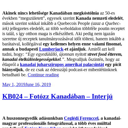
Akinek nincs lehetősége Kanadában megkóstólnia
az 50-es
években “megszületett”, egyesek szerint
Kanada nemzeti eledelét
,
mások szerint sokkal inkább a Quebecois People
(azaz a Quebec-
iek)
jellegzetes eledelét, az több weboldalon többféle poutin receptet
is talál, s így otthon maga is elkészítheti. Aki pedig nem igazán
szeretne új receptek tanulmányozásával időt tölteni, hanem inkább a
barátaival, kollégáival
egy kellemes helyen enne valami finomat,
annak a budapesti
Lumberjack
-et ajánljuk
. Amiről azt kell
tudni, hogy:
“Egy egyedülálló, újonnan nyitott
street food étterem,
kanadai ételkülönlegességekkel
.”
. Megvalljuk őszintén, hogy az
étlapról a
kanadai juharszirupos amerikai palacsintát
egy picit
hiányoljuk
, de ez csak az édesszájú podcast-er mibenlétünknek
“Magyar
betudható be.
Continue reading
YouTuber-
Posted
May 1, 2019
June 16, 2019
ek
on
Kanadában
És
KB024 – Fotózz Kanadában – Interjú
A
Poutine”
A huszonnegyedik adásunkban
Ceglédi Ferenccel
, a kanadai-
magyar professzionális fotográfussal, a több éves múlttal