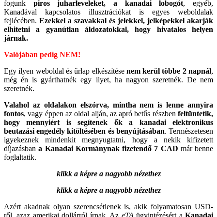
fogunk
piros juharleveleket, a kanadai lobogót
, egyéb,
Kanadával kapcsolatos illusztrációkat is egyes weboldalak
fejlécében.
Ezekkel a szavakkal és jelekkel, jelképekkel akarják
elhitetni a gyanútlan áldozatokkal, hogy hivatalos helyen
járnak.
Valójában pedig NEM!
Egy ilyen weboldal és űrlap elkészítése
nem kerül többe 2 napnál
,
még én is gyárthatnék egy ilyet, ha nagyon szeretnék. De nem
szeretnék.
Valahol az oldalakon elszórva, mintha nem is lenne annyira
fontos
, vagy éppen az oldal alján, az apró betűs részben
feltüntetik,
hogy mennyiért is segítenek ők a kanadai elektronikus
beutazási engedély kitöltésében és benyújtásában
. Természetesen
igyekeznek mindenkit megnyugtatni, hogy a nekik kifizetett
díjazásban
a Kanadai Kormánynak fizetendő 7 CAD
már benne
foglaltatik.
klikk a képre a nagyobb nézethez
klikk a képre a nagyobb nézethez
Azért akadnak olyan szerencsétlenek is, akik folyamatosan USD-
ről, azaz amerikai dollárról írnak. Az
eTA
ügyintézésért a
Kanadai