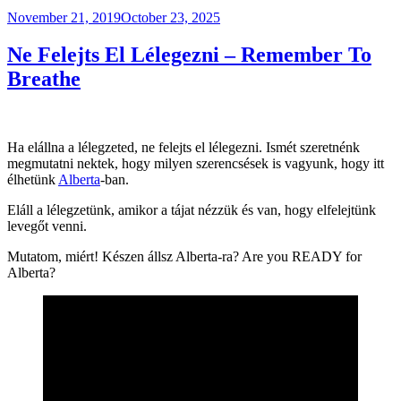
Posted
November 21, 2019
October 23, 2025
on
Ne Felejts El Lélegezni – Remember To
Breathe
Ha elállna a lélegzeted, ne felejts el lélegezni. Ismét szeretnénk
megmutatni nektek, hogy milyen szerencsések is vagyunk, hogy itt
élhetünk
Alberta
-ban.
Eláll a lélegzetünk, amikor a tájat nézzük és van, hogy elfelejtünk
levegőt venni.
Mutatom, miért! Készen állsz Alberta-ra? Are you READY for
Alberta?