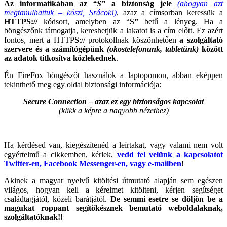
Az informatikában az
“S”
a biztonság jele
(ahogyan azt
megtanulhattuk – köszi, Srácok!)
, azaz a címsorban keressük a
HTTPS://
kódsort, amelyben az “
S”
betű a lényeg. Ha a
böngészőnk támogatja, kereshetjük a lakatot is a cím előtt. Ez azért
fontos, mert a HTTP
S
:// protokollnak köszönhetően
a szolgáltató
szervere és a számítógépünk
(okostelefonunk, tabletünk)
között
az adatok titkosítva közlekednek
.
Én FireFox böngészőt használok a laptopomon, abban eképpen
tekinthető meg egy oldal biztonsági információja:
Secure Connection – azaz ez egy biztonságos kapcsolat
(klikk a képre a nagyobb nézethez)
Ha kérdésed van, kiegészítenéd a leírtakat, vagy valami nem volt
egyértelmű a cikkemben, kérlek,
vedd fel velünk a kapcsolatot
Twitter-en, Facebook Messenger-en, vagy e-mailben
!
Akinek a magyar nyelvű kitöltési útmutató alapján sem egészen
világos, hogyan kell a kérelmet kitölteni, kérjen segítséget
családtagjától, közeli barátjától.
De semmi esetre se dőljön be a
magukat roppant segítőkésznek bemutató weboldalaknak,
szolgáltatóknak!!