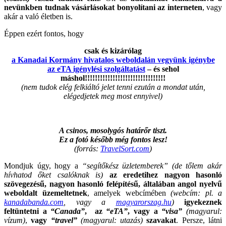
nevünkben tudnak vásárlásokat bonyolítani az interneten
, vagy
akár a való életben is.
Éppen ezért fontos, hogy
csak és kizárólag
a Kanadai Kormány hivatalos weboldalán vegyünk igénybe
az eTA igénylési szolgáltatást
– és sehol
máshol!!!!!!!!!!!!!!!!!!!!!!!!!!!!!!!!
(nem tudok elég felkiáltó jelet tenni ezután a mondat után,
elégedjetek meg most ennyivel)
A csinos, mosolygós határőr tiszt.
Ez a fotó később még fontos lesz!
(forrás:
TravelSort.com
)
Mondjuk úgy, hogy a
“segítőkész üzletemberek”
(de tőlem akár
hívhatod őket csalóknak is)
az eredetihez nagyon hasonló
szövegezésű, nagyon hasonló felépítésű, általában angol nyelvű
weboldalt üzemeltetnek
, amelyek webcímében
(webcím: pl. a
kanadabanda.com
, vagy a
magyarorszag.hu
)
igyekeznek
feltüntetni a
“Canada”
, az
“eTA”
, vagy a
“visa”
(magyarul:
vízum)
,
vagy
“travel”
(magyarul: utazás)
szavakat
. Persze, látni