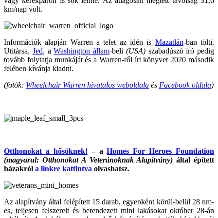
vagy kerékpáron is sok lenne. Az átlagosan megtett távolság 31,6
km/nap volt.
Információk alapján Warren a telet az idén is
Mazatlán
-ban tölti.
Utitársa,
Jed
, a
Washington állam
-beli
(USA)
szabadúszó író pedig
tovább folytatja munkáját és a Warren-ről írt könyvet 2020 második
felében kívánja kiadni.
(fotók:
Wheelchair Warren hivatalos weboldala
és
Facebook oldala
)
Otthonokat a hősöknek!
– a
Homes For Heroes Foundation
(magyarul: Otthonokat A Veteránoknak Alapítvány)
által épített
házakról
a linkre kattintva
olvashatsz.
Az alapítvány által felépített 15 darab, egyenként körül-belül 28 nm-
es, teljesen felszerelt és berendezett mini lakásokat október 28-án