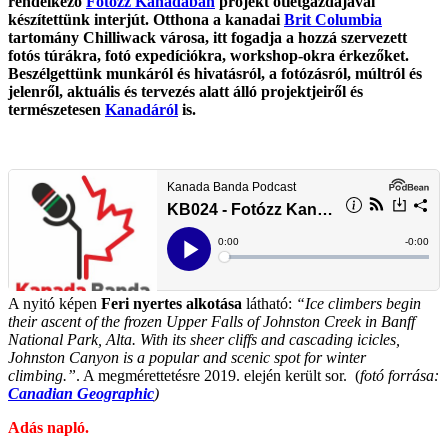
rendelkező
Fotózz Kanadában
projekt ötletgazdajával
készítettünk interjút. Otthona a kanadai
Brit Columbia
tartomány Chilliwack városa, itt fogadja a hozzá szervezett
fotós túrákra, fotó expedíciókra, workshop-okra érkezőket.
Beszélgettünk munkáról és hivatásról, a fotózásról, múltról és
jelenről, aktuális és tervezés alatt álló projektjeiről és
természetesen
Kanadáról
is.
A nyitó képen
Feri nyertes alkotása
látható:
“Ice climbers begin
their ascent of the frozen Upper Falls of Johnston Creek in Banff
National Park, Alta. With its sheer cliffs and cascading icicles,
Johnston Canyon is a popular and scenic spot for winter
climbing.”
. A megmérettetésre 2019. elején került sor. (
fotó forrása:
Canadian Geographic
)
Adás napló.