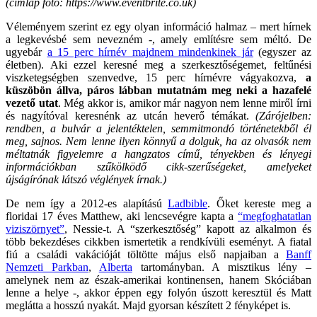
(címlap fotó: https://www.eventbrite.co.uk)
Véleményem szerint ez egy olyan információ halmaz – mert hírnek
a legkevésbé sem nevezném -, amely említésre sem méltó. De
ugyebár
a 15 perc hírnév majdnem mindenkinek jár
(egyszer az
életben). Aki ezzel keresné meg a szerkesztőségemet, feltűnési
viszketegségben szenvedve, 15 perc hírnévre vágyakozva,
a
küszöbön állva, páros lábban mutatnám meg neki a hazafelé
vezető utat
. Még akkor is, amikor már nagyon nem lenne miről írni
és nagyítóval keresnénk az utcán heverő témákat.
(Zárójelben:
rendben, a bulvár a jelentéktelen, semmitmondó történetekből él
meg, sajnos. Nem lenne ilyen könnyű a dolguk, ha az olvasók nem
méltatnák figyelemre a hangzatos című, tényekben és lényegi
információkban szűkölködő cikk-szerűségeket, amelyeket
újságírónak látszó véglények írnak.)
De nem így a 2012-es alapítású
Ladbible
. Őket kereste meg a
floridai 17 éves Matthew, aki lencsevégre kapta a
“megfoghatatlan
viziszörnyet”
, Nessie-t. A “szerkesztőség” kapott az alkalmon és
több bekezdéses cikkben ismertetik a rendkívüli eseményt. A fiatal
fiú a családi vakációját töltötte május első napjaiban a
Banff
Nemzeti Parkban
,
Alberta
tartományban. A misztikus lény –
amelynek nem az észak-amerikai kontinensen, hanem Skóciában
lenne a helye -, akkor éppen egy folyón úszott keresztül és Matt
meglátta a hosszú nyakát. Majd gyorsan készített 2 fényképet is.