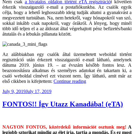
Nem csak
a hivatalos oldalon történt eTA regisztráció
t követően
érkezik visszaigazoló e-mail a postafiókunkba. Az csalók egyik
célja, hogy a lehető leghosszabb ideig tudják altatni a gyanakvást a
megvezetett turistában. Na, nem hetekről, vagy hónapokról van szó,
sokkal inkább csak napokról, vagy órákról. A lényeg, hogy minél
több idő teljen el a az áldozat által végrehajtott pénz befizetés/banki
átutalás és a lebukás pillanata között.
Az alábbiakban egy csalók által üzemeltetett weboldal történt
regisztráció után érkezett visszaigazoló e-mail látható, amelynek
dátuma 2019. június 19. – az évszám később fontos lesz. A
beazonosításra alkalmas és személyes adatokat én takartam ki, a
csaló weboldal címével ezt viszont nem. Így látható, amit már az
“Így
első cikkben is kifejtettem:
Continue reading
Utazz
Posted
July 9, 2019
July 17, 2019
Kanadába!
on
(eTA)
#2”
FONTOS!! Így Utazz Kanadába! (eTA)
NAGYON FONTOS, közérdekű információt osztunk meg!
A
legjobb sztorikat mindig az élet írja, tartja a mondás. És ez most