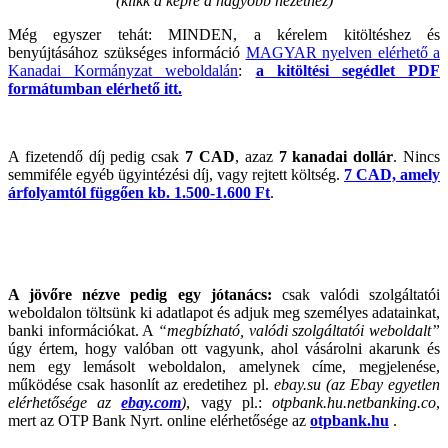
(klikk a képre a nagyobb nézethez)
Még egyszer tehát: MINDEN, a kérelem kitöltéshez és
benyújtásához szükséges információ
MAGYAR nyelven elérhető a
Kanadai Kormányzat weboldalán
:
a kitöltési segédlet PDF
formátumban elérhető itt.
A fizetendő díj pedig csak
7 CAD
, azaz
7 kanadai dollár
. Nincs
semmiféle egyéb ügyintézési díj, vagy rejtett költség.
7 CAD, amely
árfolyamtól függően kb. 1.500-1.600 Ft
.
A jövőre nézve pedig egy jótanács:
csak valódi szolgáltatói
weboldalon töltsünk ki adatlapot és adjuk meg személyes adatainkat,
banki információkat. A
“megbízható, valódi szolgáltatói weboldalt”
úgy értem, hogy valóban ott vagyunk, ahol vásárolni akarunk és
nem egy lemásolt weboldalon, amelynek címe, megjelenése,
működése csak hasonlít az eredetihez pl.
ebay.su
(az Ebay egyetlen
elérhetősége az
ebay.com
)
, vagy pl.:
otpbank.hu.netbanking.co
,
mert az OTP Bank Nyrt. online elérhetősége az
otpbank.hu
.