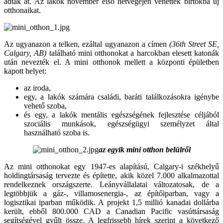
adták át. Az lakók november első hétvégéjén vehették bírtokba új
otthonaikat.
Az ugyanazon a telken, ezáltal ugyanazon a címen
(36th Street SE,
Calgary, AB)
található mini otthonokat a harcokban elesett katonák
után nevezték el. A mini otthonok mellett a központi épületben
kapott helyet:
az iroda,
egy, a lakók számára családi, baráti találkozásokra igénybe
vehető szoba,
és egy, a lakók mentális egészségének fejlesztése céljából
szociális munkások, egészségügyi személyzet által
használható szoba is.
az egyik mini otthon belülről
Az mini otthonokat egy 1947-es alapítású, Calgary-i székhelyű
holdingtársaság tervezte és építette, akik közel 7.000 alkalmazottal
rendelkeznek országszerte. Leányvállalatai változatosak, de a
legtöbbjük a gáz-, villamosenergia-, az építőiparban, vagy a
logisztikai iparban működik. A projekt 1,5 millió kanadai dollárba
került, ebből 800.000 CAD a Canadian Pacific vasúttársaság
segítségével gyűlt össze. A legfrissebb hírek szerint a következő