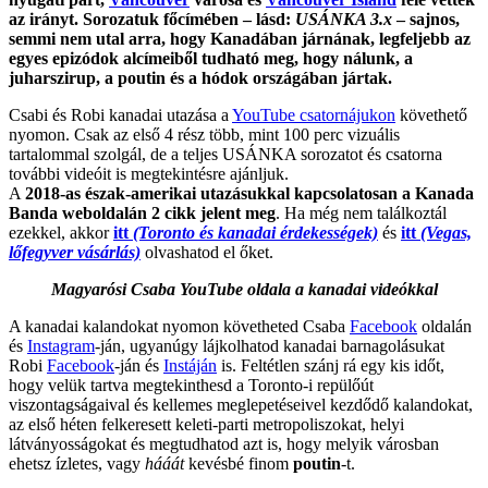
az irányt. Sorozatuk főcímében – lásd:
USÁNKA 3.x
– sajnos,
semmi nem utal arra, hogy Kanadában járnának, legfeljebb az
egyes epizódok alcímeiből tudható meg, hogy nálunk, a
juharszirup, a poutin és a hódok országában jártak.
Csabi és Robi kanadai utazása a
YouTube csatornájukon
követhető
nyomon. Csak az első 4 rész több, mint 100 perc vizuális
tartalommal szolgál, de a teljes USÁNKA sorozatot és csatorna
további videóit is megtekintésre ajánljuk.
A
2018-as észak-amerikai utazásukkal kapcsolatosan a Kanada
Banda weboldalán 2 cikk jelent meg
. Ha még nem találkoztál
ezekkel, akkor
itt
(Toronto és kanadai érdekességek)
és
itt
(Vegas,
lőfegyver vásárlás)
olvashatod el őket.
Magyarósi Csaba YouTube oldala a kanadai videókkal
A kanadai kalandokat nyomon követheted Csaba
Facebook
oldalán
és
Instagram
-ján, ugyanúgy lájkolhatod kanadai barnagolásukat
Robi
Facebook
-ján és
Instáján
is. Feltétlen szánj rá egy kis időt,
hogy velük tartva megtekinthesd a Toronto-i repülőút
viszontagságaival és kellemes meglepetéseivel kezdődő kalandokat,
az első héten felkeresett keleti-parti metropoliszokat, helyi
látványosságokat és megtudhatod azt is, hogy melyik városban
ehetsz ízletes, vagy
hááát
kevésbé finom
poutin
-t.