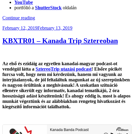
YouTube
portfólió a
ShutterStock
oldalán
“KB024
Continue reading
–
Posted
February 12, 2019
February 13, 2019
Fotózz
on
Kanadában
–
KBXTR01 – Kanada Trip Sztereoban
Interjú”
Az első és ezidáig az egyetlen kanadai-magyar podcast-ot
vendégül látta a
SztereoTrip utazási podcast
! Elsőre picikét
furcsa volt, hogy nem mi kérdezünk, hanem mi vagyunk az
interjúalanyok, de jól feltaláltuk magunkat az új szerepünkben
és nagyon örültünk a meghívásnak! A szokatlan szituáció
ellenére sikerült egy informatív, kanadai tematikájú, 2 óra
hosszúságú adást készítenünk! És ahogy eddig is, most is alapos
munkát végeztünk és az alábbiakban rengeteg hivatkozást és
kiegészítő információt találhattok.