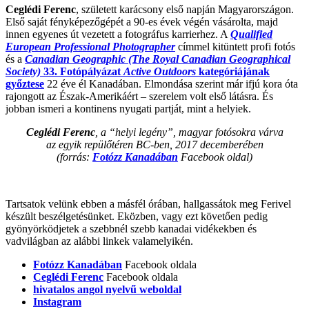
Ceglédi Ferenc
, született karácsony első napján Magyarországon.
Első saját fényképezőgépét a 90-es évek végén vásárolta, majd
innen egyenes út vezetett a fotográfus karrierhez. A
Qualified
European Professional Photographer
címmel kitüntett profi fotós
és a
Canadian Geographic (The Royal Canadian Geographical
Society)
33. Fotópályázat
Active Outdoors
kategóriájának
győztese
22 éve él Kanadában. Elmondása szerint már ifjú kora óta
rajongott az Észak-Amerikáért – szerelem volt első látásra. És
jobban ismeri a kontinens nyugati partját, mint a helyiek.
Ceglédi Ferenc
, a “helyi legény”, magyar fotósokra várva
az egyik repülőtéren BC-ben, 2017 decemberében
(forrás:
Fotózz Kanadában
Facebook oldal)
Tartsatok velünk ebben a másfél órában, hallgassátok meg Ferivel
készült beszélgetésünket. Eközben, vagy ezt követően pedig
gyönyörködjetek a szebbnél szebb kanadai vidékekben és
vadvilágban az alábbi linkek valamelyikén.
Fotózz Kanadában
Facebook oldala
Ceglédi Ferenc
Facebook oldala
hivatalos angol nyelvű weboldal
Instagram