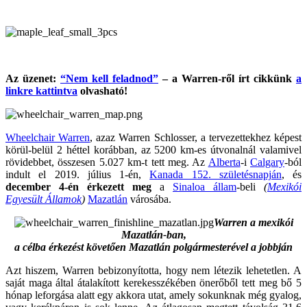
Az üzenet:
“Nem kell feladnod”
– a Warren-ről írt cikkünk
a
linkre kattintva
olvasható!
Wheelchair Warren
, azaz Warren Schlosser, a tervezettekhez képest
körül-belül 2 héttel korábban, az 5200 km-es útvonalnál valamivel
rövidebbet, összesen 5.027 km-t tett meg. Az
Alberta
-i
Calgary
-ból
indult el 2019. július 1-én,
Kanada 152. születésnapján
, és
december 4-én érkezett meg
a
Sinaloa állam
-beli
(
Mexikói
Egyesült Államok
)
Mazatlán
városába.
Warren a mexikói
Mazatlán-ban,
a célba érkezést követően Mazatlán polgármesterével a jobbján
Azt hiszem, Warren bebizonyította, hogy nem létezik lehetetlen. A
saját maga által átalakított kerekesszékében önerőből tett meg bő 5
hónap leforgása alatt egy akkora utat, amely sokunknak még gyalog,