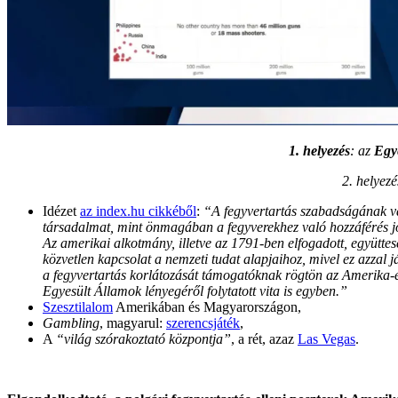
1. helyezés
: az
Egye
2. helyez
Idézet
az index.hu cikkéből
:
“A fegyvertartás szabadságának va
társadalmat, mint önmagában a fegyverekhez való hozzáférés jog
Az amerikai alkotmány, illetve az 1791-ben elfogadott, együttesen
közvetlen kapcsolat a nemzeti tudat alapjaihoz, mivel ez azzal 
a fegyvertartás korlátozását támogatóknak rögtön az Amerika-ell
Egyesült Államok lényegéről folytatott vita is egyben.”
Szesztilalom
Amerikában és Magyarországon,
Gambling
, magyarul:
szerencsjáték
,
A
“világ szórakoztató központja”
, a rét, azaz
Las Vegas
.