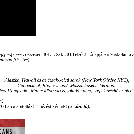
 egy-egy eset: összesen 301. Csak 2018 első 2 hónapjában 9 iskolai lövö
tosan frissítve)
Alaszka, Hawaii és az észak-keleti sarok (New York (kivéve NYC),
Connecticut, Rhone Island, Massachusetts, Vermont,
ew Hampshire, Maine államok) egyáltalán nem, vagy kevésbé érintett
n)
,
6-ban alapították! Elnézést kérünk!
(a Lázadó)
,