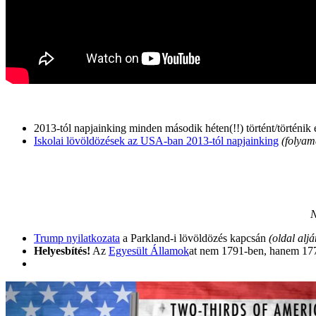
2013-tól napjainking minden második héten(!!) történt/történik
Iskolai lövöldözések az USA-ban 2013-tól napjainking
(folyama
N
Trump nyilatkozata
a Parkland-i lövöldözés kapcsán
(oldal aljá
Helyesbítés!
Az
Egyesült Államok
at nem 1791-ben, hanem 177