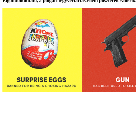
Elgondolkodtató, a polgári fegyvertartás-elleni poszterek Amerik