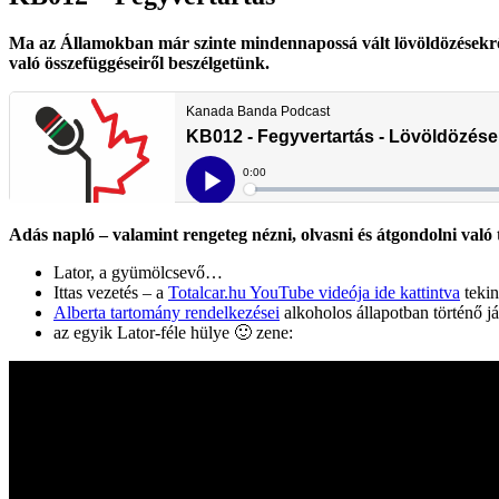
Ma az Államokban már szinte mindennapossá vált lövöldözésekről 
való összefüggéseiről beszélgetünk.
Adás napló – valamint rengeteg nézni, olvasni és átgondolni való
Lator, a gyümölcsevő…
Ittas vezetés – a
Totalcar.hu YouTube videója ide kattintva
tekin
Alberta tartomány rendelkezései
alkoholos állapotban történő j
az egyik Lator-féle hülye 🙂 zene: