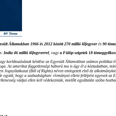
sült Államokban 1966 és 2012 között 270 millió lőfegyver
és
90 töme
és:
India 46 millió lőfegyverrel
, vagy
a Fülöp-szigetek 18 tömeggyilkos
gy korlátozásának kérdése az Egyesült Államokban számos politikai és 
a. Az amerikai függetlenségi háború ma is úgy él a köztudatban, mint a
 Jognyilatkozat (Bill of Rights) néven emlegetett első tíz alkotmánykieg
jár együtt, hogy a szabadságharc vívmányai elleni fellépést egyesek az 
enesség vádjai ellen kell védekezniük, mielőtt egyáltalán szóba hozhatná