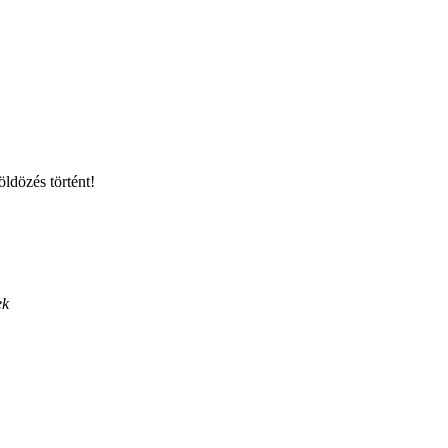
ldözés történt!
ek