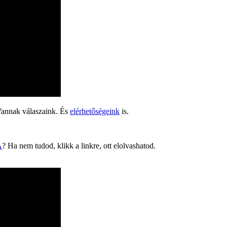
Vannak válaszaink. És
elérhetőségeink
is.
A
? Ha nem tudod, klikk a linkre, ott elolvashatod.