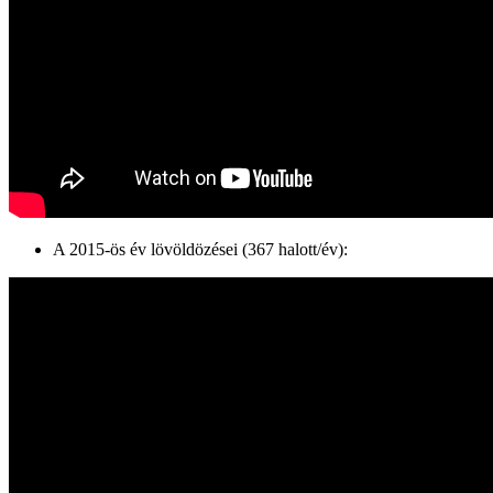
A 2015-ös év lövöldözései (367 halott/év):