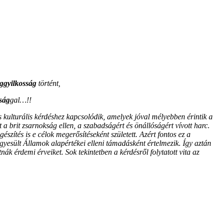
ggyilkosság
történt,
ság
gal…!!
kulturális kérdéshez kapcsolódik, amelyek jóval mélyebben érintik a
 brit zsarnokság ellen, a szabadságért és önállóságért vívott harc.
észítés is e célok megerősítéseként született. Azért fontos ez a
Egyesült Államok alapértékei elleni támadásként értelmezik. Így aztán
k érdemi érveiket. Sok tekintetben a kérdésről folytatott vita az