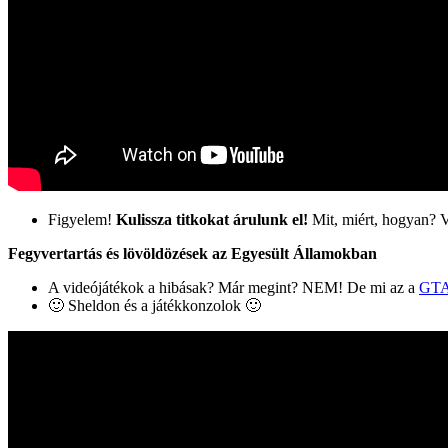
Figyelem!
Kulissza titkokat árulunk el!
Mit, miért, hogyan? 
Fegyvertartás és lövöldözések az Egyesült Államokban
A videójátékok a hibásak? Már megint? NEM! De mi az a
GT
🙂 Sheldon és a játékkonzolok 🙂