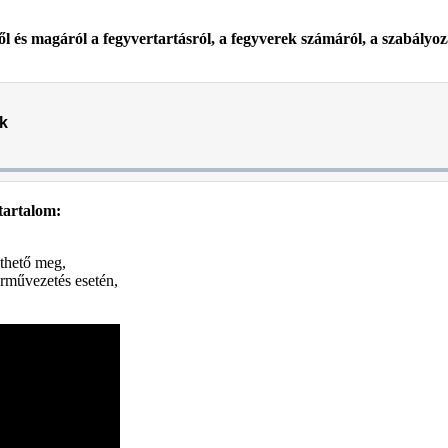
és magáról a fegyvertartásról, a fegyverek számáról, a szabályozá
 tartalom:
thető meg,
árművezetés esetén,