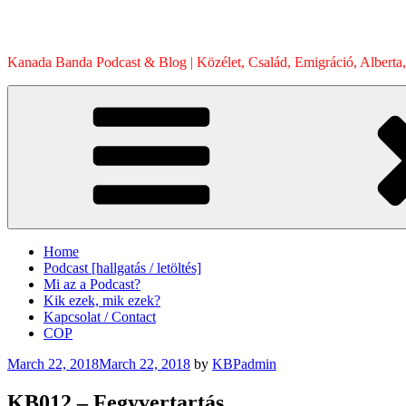
Skip
to
content
Kanada Banda Podcast & Blog | Közélet, Család, Emigráció, Alberta,
Home
Podcast [hallgatás / letöltés]
Mi az a Podcast?
Kik ezek, mik ezek?
Kapcsolat / Contact
COP
Posted
March 22, 2018
March 22, 2018
by
KBPadmin
on
KB012 – Fegyvertartás