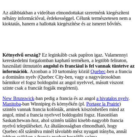
Az alábbiakban a videóban elmondottakat szeretnénk kiegészíteni
néhány információval, érdekességgel. Célunk természetesen nem a
kioktatás, hanem a hallottak kiegészítése és az ismeret bővítés.
Kétnyelvű ország?
Ez leginkább csak papíron igaz. Valamennyi
kereskedelmi forgalomban kapható terméken, a legtöbb feliraton,
használati útmutatón
angolul és franciául is fel vannak tüntetve az
információk
. Azonban a 10 tartomány közül
Quebec
-ben a francia
a domináns nyelv (Quebec City-ben, vagy a nagyvárosokban
bármikor el fogsz boldogulni az angol nyelvvel, másutt viszont
szinte csak a franciát fogják megérteni).
New Brunswick
-ban pedig a francia és az angol
a hivatalos nyelv
.
Manitoba
-ban Winnipieg és környékén (pl.
Portage la Prairie
)
szintén vannak francia kolóniák, aminek köszönhetően mind az
angol, mind a francia nyelvvel boldogulni fogsz. Hasonlóan
Saskatchewan-hoz, ahol szintén találni kisebb-nagyobb francia
nyelvú településeket. Az általánosságban elmondható, hogy
Quebec-től számítva minél távolabb mész nyugati irányba, annál
jobban csökken a francia nyelvet beszélők száma.