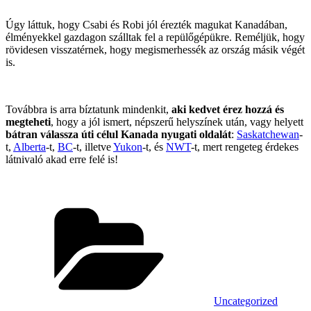
Úgy láttuk, hogy Csabi és Robi jól érezték magukat Kanadában,
élményekkel gazdagon szálltak fel a repülőgépükre. Reméljük, hogy
rövidesen visszatérnek, hogy megismerhessék az ország másik végét
is.
Továbbra is arra bíztatunk mindenkit,
aki kedvet érez hozzá és
megteheti
, hogy a jól ismert, népszerű helyszínek után, vagy helyett
bátran válassza úti célul Kanada nyugati oldalát
:
Saskatchewan
-
t,
Alberta
-t,
BC
-t, illetve
Yukon
-t, és
NWT
-t, mert rengeteg érdekes
látnivaló akad erre felé is!
Categories
Uncategorized