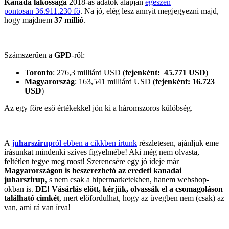
Kanada lakossága
2018-as adatok alapján
egészen
pontosan 36.911.230 fő
. Na jó, elég lesz annyit megjegyezni majd,
hogy majdnem
37 millió
.
Számszerűen a
GPD
-ről:
Toronto
: 276,3 milliárd USD (
fejenként: 45.771 USD
)
Magyarország
: 163,541 milliárd USD (
fejenként: 16.723
USD
)
Az egy főre eső értékekkel jön ki a háromszoros külöbség.
A
juharszirup
ról ebben a cikkben írtunk
részletesen, ajánljuk eme
írásunkat mindenki szíves figyelmébe! Aki még nem olvasta,
feltétlen tegye meg most! Szerencsére egy jó ideje már
Magyarországon is beszerezhetó az eredeti kanadai
juharszirup
, s nem csak a hipermarketekben, hanem webshop-
okban is.
DE! Vásárlás előtt, kérjük, olvassák el a csomagoláson
található cimkét
, mert előfordulhat, hogy az üvegben nem (csak) az
van, ami rá van írva!