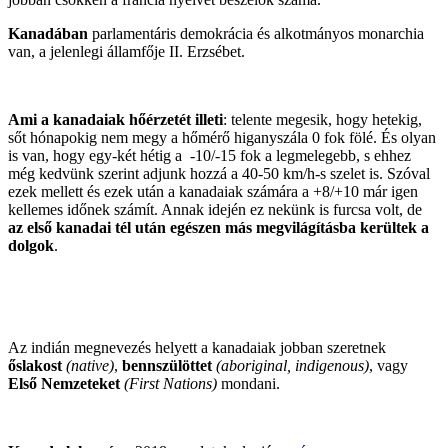
Kanadában
parlamentáris demokrácia és alkotmányos monarchia
van, a jelenlegi államfője II. Erzsébet.
Ami a kanadaiak hőérzetét illeti
: telente megesik, hogy hetekig,
sőt hónapokig nem megy a hőmérő higanyszála 0 fok fölé. És olyan
is van, hogy egy-két hétig a -10/-15 fok a legmelegebb, s ehhez
még kedvünk szerint adjunk hozzá a 40-50 km/h-s szelet is. Szóval
ezek mellett és ezek után a kanadaiak számára a +8/+10 már igen
kellemes időnek számít. Annak idején ez nekünk is furcsa volt, de
az első kanadai tél után egészen más megvilágításba kerültek a
dolgok
.
Az indián megnevezés helyett a kanadaiak jobban szeretnek
őslakost
(native)
,
bennszülöttet
(aboriginal,
indigenous
)
, vagy
Első Nemzeteket
(First Nations)
mondani.