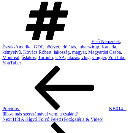
Tags
Első Nemzetek
,
Észak-Amerika
,
GDP
,
hőérzet
,
időjárás
,
juharszirup
,
Kanada
,
kétnyelvű
,
Kovács Róbert
,
lakosság
,
magyar
,
Magyarósi Csaba
,
Montreal
,
őslakos
,
Toronto
,
USA
,
utazás
,
vlog
,
vlogger
,
YouTube
,
YouTuber
Post
Previous
Post
navigation
Previous
KB014 –
Illik-e más szerszámával verni a csalánt?
Next
Next
Híd A Kígyó Folyó Felett (Fotógaléria & Videó)
Post