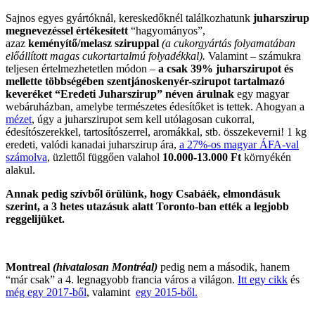
Sajnos egyes gyártóknál, kereskedőknél találkozhatunk
juharszirup
megnevezéssel értékesített
“hagyományos”,
azaz
keményítő/melasz sziruppal
(a cukorgyártás folyamatában
előállított magas cukortartalmú folyadékkal).
Valamint – számukra
teljesen értelmezhetetlen módon –
a csak 39% juharszirupot és
mellette többségében szentjánoskenyér-szirupot tartalmazó
keveréket “Eredeti Juharszirup” néven árulnak
egy magyar
webáruházban, amelybe természetes édesítőket is tettek. Ahogyan a
mézet
, úgy a juharszirupot sem kell utólagosan cukorral,
édesítószerekkel, tartosítószerrel, aromákkal, stb. összekeverni! 1 kg
eredeti, valódi kanadai juharszirup ára,
a 27%-os magyar ÁFA-val
számolva
, üzlettől függően valahol
10.000-13.000 Ft
környékén
alakul.
Annak pedig szívből örülünk, hogy Csabáék, elmondásuk
szerint, a 3 hetes utazásuk alatt Toronto-ban ették a legjobb
reggelijüket.
Montreal
(hivatalosan
Montréal
)
pedig nem a második, hanem
“már csak” a 4. legnagyobb francia város a világon.
Itt egy cikk
és
még egy 2017-ből
, valamint
egy 2015-ből.