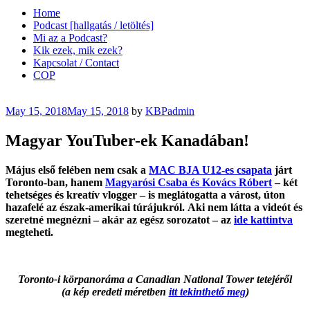
Home
Podcast [hallgatás / letöltés]
Mi az a Podcast?
Kik ezek, mik ezek?
Kapcsolat / Contact
COP
Posted
May 15, 2018
May 15, 2018
by
KBPadmin
on
Magyar YouTuber-ek Kanadában!
Május első felében nem csak a
MAC BJA U12-es csapata
járt
Toronto-ban, hanem
Magyarósi Csaba és Kovács Róbert
– két
tehetséges és kreatív vlogger – is meglátogatta a várost, úton
hazafelé az észak-amerikai túrájukról. Aki nem látta a videót és
szeretné megnézni – akár az egész sorozatot – az
ide kattintva
megteheti.
Toronto-i körpanoráma a Canadian National Tower tetejéről
(a kép eredeti méretben
itt tekinthető meg
)