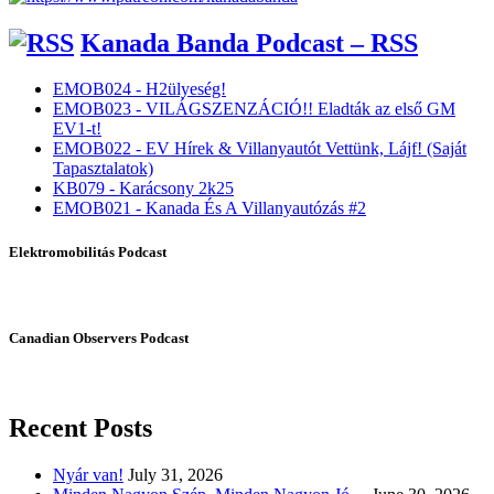
Kanada Banda Podcast – RSS
EMOB024 - H2ülyeség!
EMOB023 - VILÁGSZENZÁCIÓ!! Eladták az első GM
EV1-t!
EMOB022 - EV Hírek & Villanyautót Vettünk, Lájf! (Saját
Tapasztalatok)
KB079 - Karácsony 2k25
EMOB021 - Kanada És A Villanyautózás #2
Elektromobilitás Podcast
Canadian Observers Podcast
Recent Posts
Nyár van!
July 31, 2026