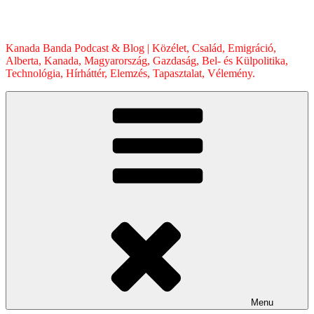
Skip
to
content
Kanada Banda Podcast & Blog | Közélet, Család, Emigráció,
Alberta, Kanada, Magyarország, Gazdaság, Bel- és Külpolitika,
Technológia, Hírháttér, Elemzés, Tapasztalat, Vélemény.
Menu