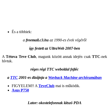
És a többiek:
a
freemail.c3.hu
az 1990-es évek végéről
így festett az UltraWeb 2007-ben
A
Tétova Teve Club
, magunk között annak idején csak
TTC
-nek
hívtuk.
réges régi TTC weboldal fejléc
a
TTC
2001-es dizájnja a
Wayback Machine archívumában
FIGYELEM!! A
TeveClub
mai is működik.
Asus P750
Lator: okostelefonnak látszó PDA