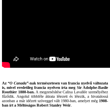
Az
“O Canada”
-nak természetesen van francia nyelvű változata
is, mivel eredetileg francia nyelven írta meg Sir Adolphe-Basile
Routhier 1880-ban.
A megzenésítése Calixa Lavallée személyéhez
fűződik. Angolul többféle átirata létezett és létezik, a hivatalossá
azonban a már idézett szöveggel vált 1980-ban, amelyet még
1908-
ban írt a Méltóságos Robert Stanley Weir
.