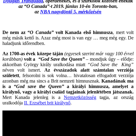
Douglas Tranquada
, operaénekes, és a szurkólók közösen éneklik
az “O Canada”-t 2019. június 10-én Toronto-ban,
az
NBA nagydöntő 5. mérkőzésén
De nem az
“O Canada”
volt Kanada első himnusza
, mert volt
még másik kettő is. Azaz még most is van egy … meg még egy. De
haladjunk időrendben.
Az 1700-as évek közepe táján
(egyesek szerint már vagy 100 évvel
korábban)
volt a
“God Save the Queen”
– mondjuk úgy – elődje:
akkoriban György király uralkodása miatt
“God Save the King”
néven volt ismert.
Az évszázadok alatt számtalan verziója
született
, felsorolni is sok volna… hivatalosan elfogadott verziója
azonban még ma sincs a Brit nemzeti himnusznak.
Kanadának ma
is a
“God save the Queen”
a királyi himnusza, amelyet a
királynő, vagy a királyi család tagjainak jelenlétében játszanak.
Mert Kanada jelenleg is a
Nemzetközösség
tagja, az ország
uralkodója
II. Erzsébet brit királynő
.