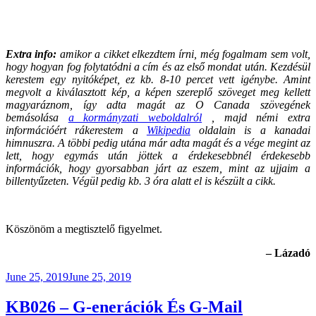
Extra info:
amikor a cikket elkezdtem írni, még fogalmam sem volt,
hogy hogyan fog folytatódni a cím és az első mondat után. Kezdésül
kerestem egy nyitóképet, ez kb. 8-10 percet vett igénybe. Amint
megvolt a kiválasztott kép, a képen szereplő szöveget meg kellett
magyaráznom, így adta magát az O Canada szövegének
bemásolása
a kormányzati weboldalról
, majd némi extra
információért rákerestem a
Wikipedia
oldalain is a kanadai
himnuszra. A többi pedig utána már adta magát és a vége megint az
lett, hogy egymás után jöttek a érdekesebbnél érdekesebb
információk, hogy gyorsabban járt az eszem, mint az ujjaim a
billentyűzeten. Végül pedig kb. 3 óra alatt el is készült a cikk.
Köszönöm a megtisztelő figyelmet.
– Lázadó
Posted
June 25, 2019
June 25, 2019
on
KB026 – G-enerációk És G-Mail