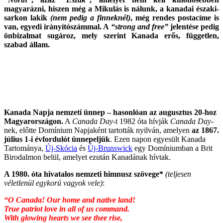
magyarázni, hiszen még a Mikulás is nálunk, a kanadai északi-
sarkon lakik
(nem pedig a finneknél)
, még rendes postacíme is
van, egyedi irányítószámmal. A
“strong and free”
jelentése pedig
önbizalmat sugároz, mely szerint Kanada erős, független,
szabad állam.
Kanada Napja nemzeti ünnep – hasonlóan az augusztus 20-hoz
Magyarországon.
A
Canada Day
-t 1982 óta hívják
Canada Day
-
nek, előtte Domínium Napjaként tartották nyilván, amelyen
az 1867.
július 1-i évfordulót ünnepeljük
. Ezen napon egyesült Kanada
Tartománya,
Új-Skócia
és
Új-Brunswick
egy Domíniumban a Brit
Birodalmon belül, amelyet ezután Kanadának hívtak.
A 1980. óta hivatalos nemzeti himnusz szövege*
(teljesen
véletlenül egykorú vagyok vele)
:
“O Canada! Our home and native land!
True patriot love in all of us command.
With glowing hearts we see thee rise,