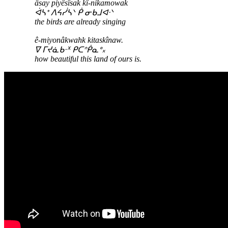
âsay piyêsîsak kî-nikamowak
ᐋᓴᕀ ᐱᔦᓰᓴᐠ ᑮ ᓂᑲᒧᐊᐧᐠ
the birds are already singing
ê-miyonâkwahk kitaskînaw.
ᐁ ᒥᔪᓈᑲᐧᕁ ᑭᑕᐢᑮᓇᐤ᙮
how beautiful this land of ours is.