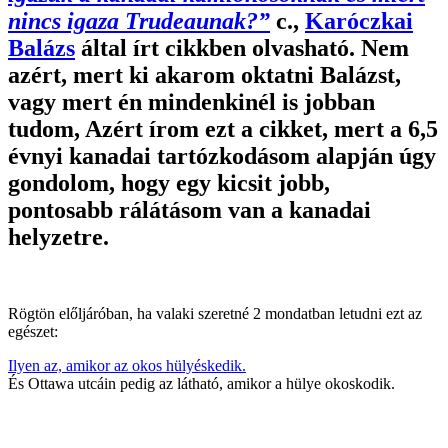
nincs igaza Trudeaunak?”
c.,
Karóczkai
Balázs
által írt cikkben olvasható. Nem
azért, mert ki akarom oktatni Balázst,
vagy mert én mindenkinél is jobban
tudom, Azért írom ezt a cikket, mert a 6,5
évnyi kanadai tartózkodásom alapján úgy
gondolom, hogy egy kicsit jobb,
pontosabb rálátásom van a kanadai
helyzetre.
Rögtön előljáróban, ha valaki szeretné 2 mondatban letudni ezt az
egészet:
Ilyen az, amikor az okos hülyéskedik.
És Ottawa utcáin pedig az látható, amikor a hülye okoskodik.