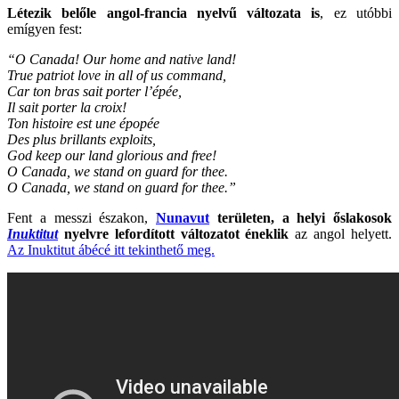
Létezik belőle angol-francia nyelvű változata is
, ez utóbbi
emígyen fest:
“O Canada! Our home and native land!
True patriot love in all of us command,
Car ton bras sait porter l’épée,
Il sait porter la croix!
Ton histoire est une épopée
Des plus brillants exploits,
God keep our land glorious and free!
O Canada, we stand on guard for thee.
O Canada, we stand on guard for thee.”
Fent a messzi északon,
Nunavut
területen, a helyi őslakosok
Inuktitut
nyelvre lefordított változatot éneklik
az angol helyett.
Az Inuktitut ábécé itt tekinthető meg.