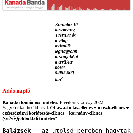
Kanada: 10
tartomány,
3 terület és
a világ
második
legnagyobb
országaként
a területe
közel
9.985.000
2
km
Adás napló
Kanadai kamionos tüntetés:
Freedom Convoy 2022.
Vagy sokkal inkább csak
Ottawa-i oltás-ellenes + maszk-ellenes +
egészségügyi korlátozás-ellenes + kormány-ellenes
(szélső-)
jobboldali tüntetés?
Balázsék
 - az utolsó percben hagytak 