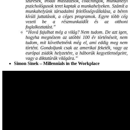
szűrések, irodai masszázsok, coachingok, munkahelyi
pszichológusok teret kaptak a munkahelyeken. Számít a
munkahelyünk társadalmi felelősségvállalása, a béren
kívüli juttatások, a céges programok. Egyre több cég
vezeti be a részmunkaidőt és az otthoni
foglalkoztatást.”
“Hová fajulhat még a világ? Nem tudom. De azt igen,
hogyha megnézem az utóbbi 100 év történéseit, nem
tudom, mit követhetnénk még el, ami eddig meg nem
történt. Gondoljunk csak az amerikai feketék, vagy az
európai zsidók helyzetére, a háborúk kegyetlenségeire,
vagy a diktatúrák világára.”
Simon Sinek – Millennials in the Workplace