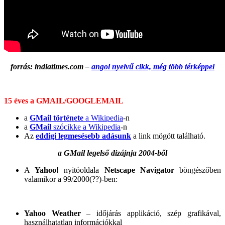
forrás: indiatimes.com –
angol nyelvű cikk, még több térképpel
15 éves a GMAIL/GOOGLEMAIL
a
GMail története
a Wikipedia
-n
a
GMail
szócikke a Wikipedia
-n
Az
eddigi legmesésebb adásunk
a link mögött található.
a GMail legelső dizájnja 2004-ből
A
Yahoo!
nyitóoldala
Netscape Navigator
böngészőben
valamikor a 99/2000(??)-ben:
Yahoo Weather
– időjárás applikáció, szép grafikával,
használhatatlan információkkal