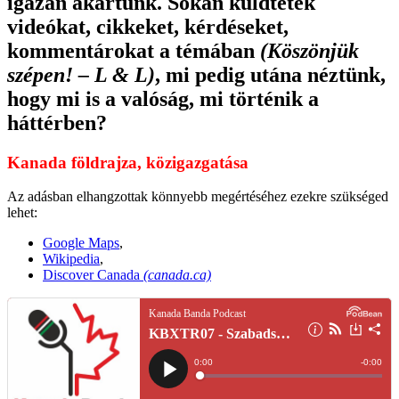
igazán akartunk. Sokan küldtetek
videókat, cikkeket, kérdéseket,
kommentárokat a témában
(Köszönjük
szépen! – L & L)
, mi pedig utána néztünk,
hogy mi is a valóság, mi történik a
háttérben?
Kanada földrajza, közigazgatása
Az adásban elhangzottak könnyebb megértéséhez ezekre szükséged
lehet:
Google Maps
,
Wikipedia
,
Discover Canada
(canada.ca)