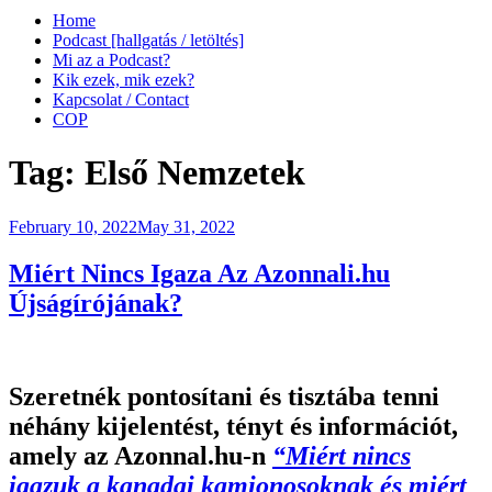
Home
Podcast [hallgatás / letöltés]
Mi az a Podcast?
Kik ezek, mik ezek?
Kapcsolat / Contact
COP
Tag:
Első Nemzetek
Posted
February 10, 2022
May 31, 2022
on
Miért Nincs Igaza Az Azonnali.hu
Újságírójának?
Szeretnék pontosítani és tisztába tenni
néhány kijelentést, tényt és információt,
amely az Azonnal.hu-n
“Miért nincs
igazuk a kanadai kamionosoknak és miért