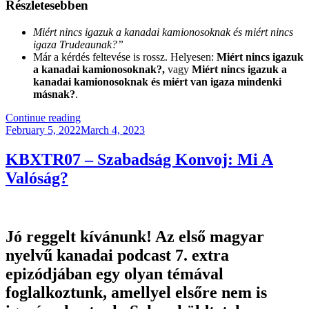
Részletesebben
Miért nincs igazuk a kanadai kamionosoknak és miért nincs
igaza Trudeaunak?”
Már a kérdés feltevése is rossz. Helyesen:
Miért nincs igazuk
a kanadai kamionosoknak?,
vagy
Miért nincs igazuk a
kanadai kamionosoknak és miért van igaza mindenki
másnak?
.
“Miért
Continue reading
Posted
Nincs
February 5, 2022
March 4, 2023
on
Igaza
Az
KBXTR07 – Szabadság Konvoj: Mi A
Azonnali.hu
Valóság?
Újságírójának?”
Jó reggelt kívánunk! Az első magyar
nyelvű kanadai podcast 7. extra
epizódjában egy olyan témával
foglalkoztunk, amellyel elsőre nem is