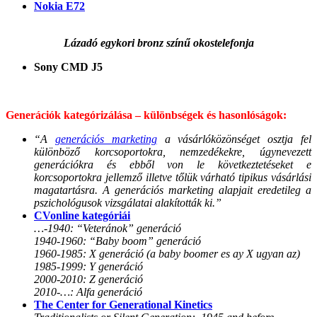
Nokia E72
Lázadó egykori bronz színű okostelefonja
Sony CMD J5
Generációk kategórizálása – különbségek és hasonlóságok:
“A
generációs marketing
a vásárlóközönséget osztja fel
különböző korcsoportokra, nemzedékekre, úgynevezett
generációkra és ebből von le következtetéseket e
korcsoportokra jellemző illetve tőlük várható tipikus vásárlási
magatartásra. A generációs marketing alapjait eredetileg a
pszichológusok vizsgálatai alakították ki.”
CVonline kategóriái
…-1940: “Veteránok” generáció
1940-1960: “Baby boom” generáció
1960-1985: X generáció (a baby boomer es ay X ugyan az)
1985-1999: Y generáció
2000-2010: Z generáció
2010-…: Alfa generáció
The Center for Generational Kinetics