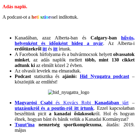
Adás napló.
A podcast-ot a
h
e
t
i
s
z
í
n
e
s
sel indítottuk.
Kanadában, azaz Alberta-ban és
Calgary-ban
hűvös,
helyenként és időnként hideg a nyár
. Az Alberta-i
erdőtüzekről
itt
és
itt
írtunk.
A Facebook hírfolyama és a bulvármocsok helyett
olvassatok
minket
, az adás naplók mellett
több, mint 130 cikket
adtunk ki
az elmúlt közel 2 évben.
Az olvasói levelek ma elmaradtak.
Podcast
statisztika és
ajánló:
Híd Nyugatra podcast
–
köszönjük az említést!
Magyarósi Csabi
és Kovács Robi
Kanadában
járt
–
utazásukról és a poutin-ról itt írtunk
. Ezzel kapcsolatban
beszéltünk picit
a kanadai őslakosok
ról. Hol és hogyan
élnek, hogyan bánt és bánik velük a Kanadai Kormányzat?
Tsuut’ina
nemzetség sportkomplexuma
, átadás: 2019.
május