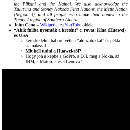
the Piikani and the Kainai. We also acknowledge the
Tsuut’ina and Stoney Nakoda First Nations, the Metis Nation
(Region 3), and all people who make their homes in the
Treaty 7 region of Southern Alberta.”
John Cena
–
Wikipedia
és
YouTube
oldala
“Akik fullba nyomták a kretént” c. rovat:
Kína (Huawei)
és USA
kereskedelmi háború vétlen “áldozatokkal” és példa
statuálással
Mit kell tudni a Huawei-ről?
Hogy jön a képbe a GoPro, a DJI, meg a Nokia, az
IBM, a Motorola és a Lenovo?