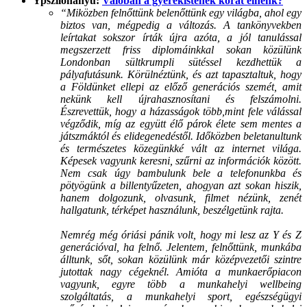
Ypszilonanyu:
Valóban a gyerekistenek korát élnénk?
“Miközben felnőttünk belenőttünk egy világba, ahol egy
biztos van, mégpedig a változás. A tankönyvekben
leírtakat sokszor írták újra azóta, a jól tanulással
megszerzett friss diplomáinkkal sokan közülünk
Londonban sültkrumpli sütéssel kezdhettük a
pályafutásunk. Körülnéztünk, és azt tapasztaltuk, hogy
a Földünket ellepi az előző generációs szemét, amit
nekünk kell újrahasznosítani és felszámolni.
Észrevettük, hogy a házasságok több,mint fele válással
végződik, míg az együtt élő párok élete sem mentes a
játszmáktól és elidegenedéstől. Időközben beletanultunk
és természetes közegünkké vált az internet világa.
Képesek vagyunk keresni, szűrni az információk között.
Nem csak úgy bambulunk bele a telefonunkba és
pötyögünk a billentyűzeten, ahogyan azt sokan hiszik,
hanem dolgozunk, olvasunk, filmet nézünk, zenét
hallgatunk, térképet használunk, beszélgetünk rajta.
Nemrég még óriási pánik volt, hogy mi lesz az Y és Z
generációval, ha felnő. Jelentem, felnőttünk, munkába
álltunk, sőt, sokan közülünk már középvezetői szintre
jutottak nagy cégeknél. Amióta a munkaerőpiacon
vagyunk, egyre több a munkahelyi wellbeing
szolgáltatás, a munkahelyi sport, egészségügyi