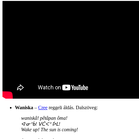
Waniska
–
Cree
reggeli áldás. Dalszöveg:
waniskâ! pêtâpan ôma!
ᐊᐧᓂᐢᑳ! ᐯᑖᐸᐣ ᐆᒪ!
Wake up! The sun is coming!