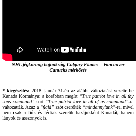
NHL jégkorong bajnokság, Calgary Flames – Vancouver
Canucks mérkőzés
* kiegészítés:
2018. január 31-én az alábbi változtatást vezette be
Kanada Kormánya: a korábban megírt
“True patriot love in all thy
sons command”
sort
“True patriot love in all of us command”
-ra
változatták. Azaz a
“fiaid”
szót cserélték
“mindannyiunk”
-ra, mivel
nem csak a fiúk és férfiak szeretik hazájukként Kanadát, hanem
lányok és asszonyok is.