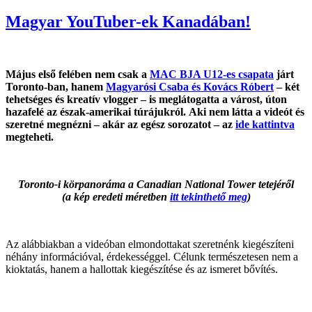
on
Magyar YouTuber-ek Kanadában!
Május első felében nem csak a
MAC BJA U12-es csapata
járt
Toronto-ban, hanem
Magyarósi Csaba és Kovács Róbert
– két
tehetséges és kreatív vlogger – is meglátogatta a várost, úton
hazafelé az észak-amerikai túrájukról. Aki nem látta a videót és
szeretné megnézni – akár az egész sorozatot – az
ide kattintva
megteheti.
Toronto-i körpanoráma a Canadian National Tower tetejéről
(a kép eredeti méretben
itt tekinthető meg
)
Az alábbiakban a videóban elmondottakat szeretnénk kiegészíteni
néhány információval, érdekességgel. Célunk természetesen nem a
kioktatás, hanem a hallottak kiegészítése és az ismeret bővítés.