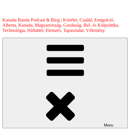
Skip
to
content
Kanada Banda Podcast & Blog | Közélet, Család, Emigráció,
Alberta, Kanada, Magyarország, Gazdaság, Bel- és Külpolitika,
Technológia, Hírháttér, Elemzés, Tapasztalat, Vélemény.
Menu