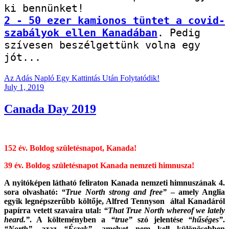
2 - 50 ezer kamionos tüntet a covid-
szabályok ellen Kanadában
. Pedig 
szívesen beszélgettünk volna egy 
jót...
Az Adás Napló Egy Kattintás Után Folytatódik!
Posted
July 1, 2019
on
Canada Day 2019
152 év. Boldog születésnapot, Kanada!
39 év. Boldog születésnapot Kanada nemzeti himnusza!
A nyitóképen látható feliraton Kanada nemzeti himnuszának 4.
sora olvasható:
“True North strong and free”
– amely Anglia
egyik legnépszerűbb költője, Alfred Tennyson által Kanadáról
papírra vetett szavaira utal:
“That True North whereof we lately
heard.”
. A költeményben a
“true”
szó jelentése
“hűséges”
.
“North”
, azaz
“Észak”
, amelyet nem kell különösebben