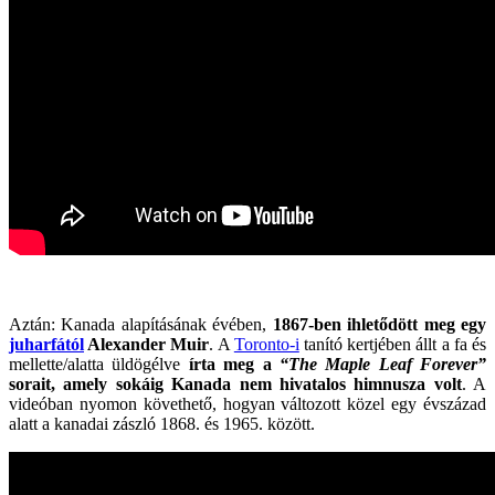
Aztán: Kanada alapításának évében,
1867-ben ihletődött meg egy
juharfától
Alexander Muir
. A
Toronto-i
tanító kertjében állt a fa és
mellette/alatta üldögélve
írta meg a
“The Maple Leaf Forever”
sorait, amely sokáig Kanada nem hivatalos himnusza volt
. A
videóban nyomon követhető, hogyan változott közel egy évszázad
alatt a kanadai zászló 1868. és 1965. között.