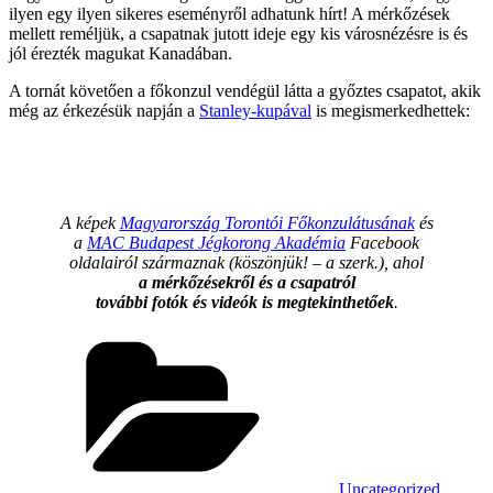
ilyen egy ilyen sikeres eseményről adhatunk hírt! A mérkőzések
mellett reméljük, a csapatnak jutott ideje egy kis városnézésre is és
jól érezték magukat Kanadában.
A tornát követően a főkonzul vendégül látta a győztes csapatot, akik
még az érkezésük napján a
Stanley-kupával
is megismerkedhettek:
A képek
Magyarország Torontói Főkonzulátusának
és
a
MAC Budapest Jégkorong Akadémia
Facebook
oldalairól származnak (köszönjük! – a szerk.), ahol
a mérkőzésekről és a csapatról
további fotók és videók is megtekinthetőek
.
Categories
Uncategorized