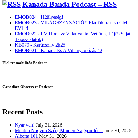
Kanada Banda Podcast – RSS
EMOB024 - H2ülyeség!
EMOB023 - VILÁGSZENZÁCIÓ!! Eladták az első GM
EV1-t!
EMOB022 - EV Hírek & Villanyautót Vettünk, Lájf! (Saját
Tapasztalatok)
KB079 - Karácsony 2k25
EMOB021 - Kanada És A Villanyautózás #2
Elektromobilitás Podcast
Canadian Observers Podcast
Recent Posts
Nyár van!
July 31, 2026
Minden Nagyon Szép, Minden Nagyon Jó…
June 30, 2026
Alberta 101
May 31, 2026