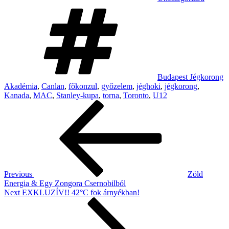
Tags
Budapest Jégkorong
Akadémia
,
Canlan
,
főkonzul
,
győzelem
,
jéghoki
,
jégkorong
,
Kanada
,
MAC
,
Stanley-kupa
,
torna
,
Toronto
,
U12
Post
Previous
Post
navigation
Previous
Zöld
Energia & Egy Zongora Csernobilból
Next
Next
EXKLUZÍV!! 42°C fok árnyékban!
Post