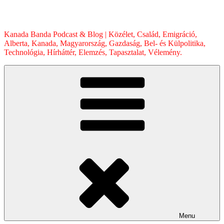
Skip
to
content
Kanada Banda Podcast & Blog | Közélet, Család, Emigráció,
Alberta, Kanada, Magyarország, Gazdaság, Bel- és Külpolitika,
Technológia, Hírháttér, Elemzés, Tapasztalat, Vélemény.
Menu