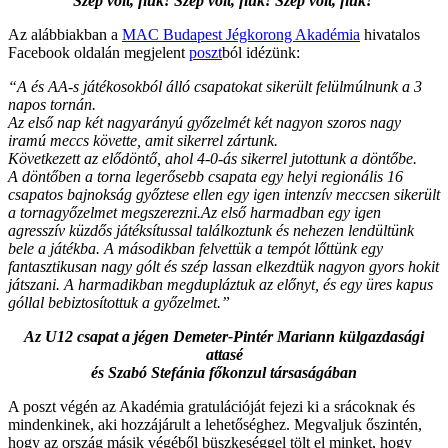
Szép volt, fiúk! Szép volt, fiúk! Szép volt, fiúk!
Az alábbiakban a
MAC Budapest Jégkorong Akadémia
hivatalos
Facebook oldalán megjelent
poszt
ból idézünk:
“A és AA-s játékosokból álló csapatokat sikerült felülmúlnunk a 3
napos tornán.
Az első nap két nagyarányú győzelmét két nagyon szoros nagy
iramú meccs követte, amit sikerrel zártunk.
Következett az elődöntő, ahol 4-0-ás sikerrel jutottunk a döntőbe.
A döntőben a torna legerősebb csapata egy helyi regionális 16
csapatos bajnokság győztese ellen egy igen intenzív meccsen sikerült
a tornagyőzelmet megszerezni.Az első harmadban egy igen
agresszív küzdős játéksítussal találkoztunk és nehezen lendültünk
bele a játékba. A másodikban felvettük a tempót lőttünk egy
fantasztikusan nagy gólt és szép lassan elkezdtük nagyon gyors hokit
játszani. A harmadikban megdupláztuk az előnyt, és egy üres kapus
góllal bebiztosítottuk a győzelmet.”
Az U12 csapat a jégen Demeter-Pintér Mariann külgazdasági
attasé
és Szabó Stefánia főkonzul társaságában
A poszt végén az Akadémia
gratulációját fejezi ki a srácoknak és
mindenkinek, aki hozzájárult a lehetőséghez. Megvaljuk őszintén,
hogy az ország másik végéből büszkeséggel tölt el minket, hogy