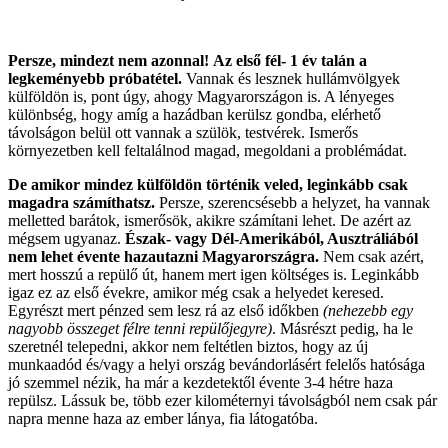
Persze, mindezt nem azonnal!
Az első fél- 1 év talán a
legkeményebb próbatétel.
Vannak és lesznek hullámvölgyek
külföldön is, pont úgy, ahogy Magyarországon is. A lényeges
különbség, hogy amíg a hazádban kerülsz gondba, elérhető
távolságon belül ott vannak a szülök, testvérek. Ismerős
környezetben kell feltalálnod magad, megoldani a problémádat.
De amikor mindez külföldön történik veled, leginkább csak
magadra számíthatsz.
Persze, szerencsésebb a helyzet, ha vannak
melletted barátok, ismerősök, akikre számítani lehet. De azért az
mégsem ugyanaz.
Észak- vagy Dél-Amerikából, Ausztráliából
nem lehet évente hazautazni Magyarországra.
Nem csak azért,
mert hosszú a repülő út, hanem mert igen költséges is. Leginkább
igaz ez az első évekre, amikor még csak a helyedet keresed.
Egyrészt mert pénzed sem lesz rá az első időkben
(nehezebb egy
nagyobb összeget félre tenni repülőjegyre)
. Másrészt pedig, ha le
szeretnél telepedni, akkor nem feltétlen biztos, hogy az új
munkaadód és/vagy a helyi ország bevándorlásért felelős hatósága
jó szemmel nézik, ha már a kezdetektől évente 3-4 hétre haza
repülsz. Lássuk be, több ezer kilométernyi távolságból nem csak pár
napra menne haza az ember lánya, fia látogatóba.