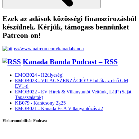
Ezek az adások közösségi finanszírozásból
készülnek. Kérjük, támogass bennünket
Patreon-on!
Kanada Banda Podcast – RSS
EMOB024 - H2ülyeség!
EMOB023 - VILÁGSZENZÁCIÓ!! Eladták az első GM
EV1-t!
EMOB022 - EV Hírek & Villanyautót Vettünk, Lájf! (Saját
Tapasztalatok)
KB079 - Karácsony 2k25
EMOB021 - Kanada És A Villanyautózás #2
Elektromobilitás Podcast