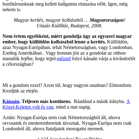
honfitársunknak meg kellett hallgatnia elutazása előtt. Igen, még
nekem is.
Magyar kerítés, magyar kolbászból …
Magyarországon
!
Utazás Kiállítás, Budapest, 2008.
Nem értem egyébként, miért gondolja úgy az egyszeri magyar
ember, hogy külföldön kolbászból lenne a kerítés.
Külföldön,
azaz Nyugat-Európában, tehát Németországban, vagy Londonban.
Esetleg Amerikában . Vagy honnan jön az a gondolat az otthon
maradók fejébe, hogy tejjel-
mézzel
folyó kánaán várja a kivándorlót
a célországban?
Mi a gondom ezzel? Azon túl, hogy nagyon unalmas? Elmondom.
Kezdjük az elején.
Kánaán
. Teljesen más kontinens.
Ráadásul a másik irányba.
A
Közel-Keleten volt és van
, mind a mai napig.
Aztán: Nyugat-Európa nem csak Németországból áll, ahova
orvosaink és mesterembereink távoztak. Nyugat-Európa nem csak
Londonból áll, ahova fiataljaink mosogatni mennek.