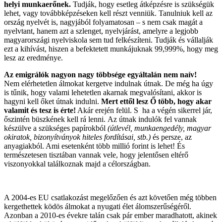
helyi munkaerőnek.
Tudják, hogy esetleg átképzésre is szükségük
lehet, vagy továbbképzéseken kell részt venniük. Tanulniuk kell az
ország nyelvét is, nagyjából folyamatosan – s nem csak magát a
nyelvtant, hanem azt a szlenget, nyelvjárást, amelyre a legjobb
magyarországi nyelviskola sem tud felkészíteni. Tudják és vállalják
ezt a kihívást, hiszen a befektetett munkájuknak 99,999%, hogy meg
lesz az eredménye.
Az emigrálók nagyon nagy többsége egyáltalán nem naív!
Nem elérhetetlen álmokat kergetve indulnak útnak. De még ha úgy
is tűnik, hogy valami lehetetlen akarnak megvalósítani, akkor is
hagyni kell őket útnak indulni.
Mert ettől lesz Ő több, hogy akar
valamit és tesz is érte!
Akár erején felül. S ha a végén sikerrel jár,
őszintén büszkének kell rá lenni. Az útnak indulók fel vannak
készülve a szükséges papírokból
(útlevél, munkaengedély, magyar
okiratok, bizonyítványok hiteles fordításai, stb.)
és persze, az
anyagiakból. Ami esetenként több millió forint is lehet! És
természetesen tisztában vannak vele, hogy jelentősen eltérő
viszonyokkal találkoznak majd a célországban.
A 2004-es EU csatlakozást megelőzően és azt követően még többen
kergethettek ködös álmokat a nyugati élet álomszerűségéről.
Azonban a 2010-es évekre talán csak pár ember maradhatott, akinek