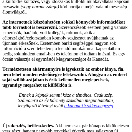
a külföldre költözés, vagy időszakos külföldi munkavállalás kapcsán
rózsaszín
(vagy narancssárga)
köd borítja elméjét valami meseszép
álomvilágról.
Az internetnek köszönhetően sokkal könnyebb információkat
több forrásból is beszerezni.
Szerencsésebb esetben pedig vannak
ismerősök, barátok, volt kollégák, rokonok, akik a
célországból/célországban komoly segítséget nyújthatnak az
újonnan érkezőnek. Esetemben baráti segítséggel nagyon sok
információra szert tehettem, a leendő munkámmal kapcsolatban
pedig sokmindent email-ben és telefonon el tudtam intézni. És egy
óceán választja el egymástól Magyarországot és Kanadát.
Természetesen akármennyire is igyekszik az ember lánya, fia,
nem lehet minden eshetőségre felékészülni. Ahogyan az embert
saját szülőhazájában is érik kellemetlen meglepetések,
ugyanúgy megeshet ez külföldön is.
Ennek a képnek semmi köze a témához. Csak szép.
Számomra az év bármely szakában megunhatatlan,
lenyűgöző
látványt nyújt
a kanadai Sziklás-hegység
.
Újrakezdés, beilleszkedés.
Aki nem csak pár hónapos kiküldetésen
vesz részt, hanem nagyobb tervekkel érkezik meg választott új