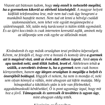
Viszont azt biztosan tudom, hogy
még ennél is nehezebb megélni,
ha a gyermekem kikerül az elérhető közelségből
. A magyar helyett
külföldi telefonszáma lesz, már nem tud csak úgy beugrani a
munkából hazafele menet. Nem tud ott lenni a hétvégi családi
szalonnasütésen, nem lehet vele együtt megünnepelni a
születésnapját. Sőt, talán még karácsonyt is külön töltik egymástól.
És az újévi koccintás is csak interneten keresztül zajlik, aminek még
az időpontja sem esik egybe az időzónák miatt.
Kivándorolt és egy másik országban teszi próbára képességeit.
Kérem, ne feledjék el, hogy erre a hosszú és komoly útra
a gyermek
azt is magával viszi, amit az évek alatt otthon kapott
. Amit
anyu és
apu tanított neki, amit tőlük hallott, lesett el
. Áttételesen tehát
a
szülők, a neveltetés érdeme is, ha a gyermek
nem csak honos
környezetben, hanem
egy idegen országban is megállja a helyét és
önerejéből boldogul.
Higyjék el nekem, ha nem is mondja el, neki
sem olyan könnyű a váltás, mint ahogyan azt kifele mutatja. Még
hónapokkal a kiköltözés után is tele van félelmekkel,
aggodalmaskodó kérdésekkel, Ő is pont ugyanúgy izgul, hogy mit
hoz a jövő.
Támogassák és szeressék őt továbbra is ugyan úgy
,
mint ahogyan eddig tették.