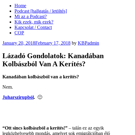
Home
Podcast [hallgatás / letöltés]
Mi az a Podcast?
Kik ezek, mik ezek?
Kapcsolat / Contact
COP
Posted
January 20, 2018
February 17, 2018
by
KBPadmin
on
Lázadó Gondolatok: Kanadában
Kolbászból Van A Kerítés?
Kanadában kolbászból van a kerítés?
Nem.
Juharszirupból
.
🙂
“Ott sincs kolbászból a kerítés!”
– talán ez az egyik
legközhelyesebb mondás, amelyet sok emigrálcióban éló