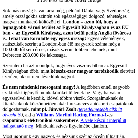
a 124 éves londoni Tower Bridge
Sok más ország is van arra még, például Dánia, vagy Svédország,
amely országokba szintén sok egészségügyi dolgozó, tehetséges
magyar munkaerő költözött el.
London – azon túl, hogy a
legnagyobb városi terület az Egyesült Királyságban és az EU-
ban -, az Egyesült Királyság, azon belül pedig Anglia fővárosa
is. Tehát van körülötte egy egész ország!
Egyes vélemények,
statisztikák szerint a London-ban élő magyarok száma még a
100.000 főt sem éri el, mások szerint többen lehetnek, mint
Debrecen 208.000 fős lakossága.
Szerintem ha azt mondjuk, hogy éves viszonylatban az Egyesült
Királyságban több, mint
kétszáz-ezer magyar tartózkodik
életvitel
szerűen, akkor nem tévedünk nagyot.
És nem mindenki mosogatni megy!
A legtöbben ennél nagyobb
szaktudást igénylő munkaköröket töltenek be. Vagy ha valami
egyszerűvel is kezdik, idővel többre viszik. Szorgalmuknak és
kitartásuknak köszönhetően akár híres-neves autósport csapatoknak
dolgozhatnak,
mint pl. Jánvári Zsolt
(
terjedelmesebb cikk itt
olvasható
)
, aki
a
Williams Martini Racing Forma-1
-es
csapatának elektronikai szakembere
.
A vele készült interjú itt
hallgatható meg.
Mindenki szíves figyelmébe ajánlom.
Most ugorjunk egy nagyot, és nézzünk szét az óceán túlpartján.