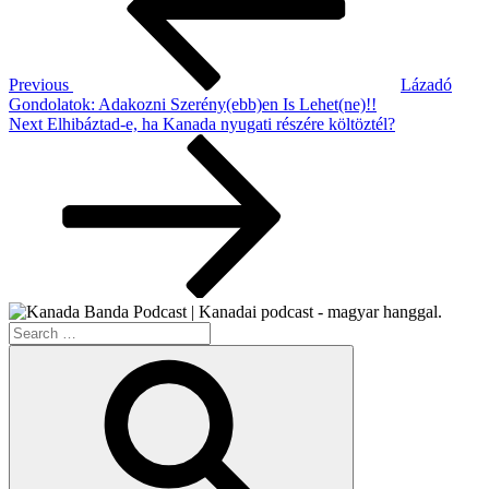
Previous
Lázadó
Gondolatok: Adakozni Szerény(ebb)en Is Lehet(ne)!!
Next
Next
Elhibáztad-e, ha Kanada nyugati részére költöztél?
Post
Search
for:
Search