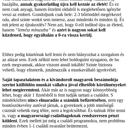
hazájába,
annak gyakorlatilag újra kell keznie az életét
! És ez
nem csak anyagi, hanem érzelmi oldalról is meglehetősen igénybe
veszi az embert. Gondoljunk csak bele: 2-3 bőrönddel megérkezel
oda, ahol szinte senkit sem ismersz, azaz mindenki és minden új. És
mit jelent az újrakezdés? Nem azt, hogy 0-ról indítod újra az életed,
hanem
“lemész mínuszba”
és
azért is nagyon sokat kell
küzdened, hogy egyáltalán a 0-ra vissza kerülj
.
Ehhez pedig kitartónak kell lenni és nem hiányozhat a szorgalom és
az alázat sem. Ezek nélkül nem lehet boldogulni nyugaton, de ha
ezek megvannak, akkor viszont annál inkább! Szinte biztosra
vehető, hogy elismerik, jutalmazzák a munkavállaló igyekvését.
Saját tapasztalatom és a kivándorolt magyarok beszámolója
szerint külföldön munkát vállalva jóval élhetőbb körülményeket
lehet megteremteni.
Akár már az is nagyon nagy könnyebbség
lehet, hogy akár 1 fizetésből is fent tudják tartani a családot. S
mindeközben
nincs elmaradás a számlák befizetésében
, nem egy
bontószökevény autóval járnak, a gyereknek a jobb minőségű
csizmát vehetik meg télire, nem a legolcsóbbat. És tudnak félre tenni
is, vagy
a magyarországi családtagoknak rendszeresen pénzt
küldeni
. Ezek mellett jut még a családi programokra, nem probléma
minden évben 1-1 családi nyaralást beütemezni.