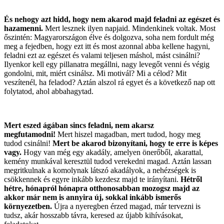
És nehogy azt hidd, hogy nem akarod majd feladni az egészet és
hazamenni.
Mert lesznek ilyen napjaid. Mindenkinek voltak. Most
őszintén: Magyarországon élve és dolgozva, soha nem fordult még
meg a fejedben, hogy ezt itt és most azonnal abba kellene hagyni,
feladni ezt az egészet és valami teljesen máshol, mást csinálni?
Ilyenkor kell egy pillanatra megállni, nagy levegőt venni és végig
gondolni, mit, miért csinálsz. Mi motivál? Mi a célod? Mit
veszítenél, ha feladod? Aztán alszol rá egyet és a következő nap ott
folytatod, ahol abbahagytad.
Mert eszed ágában sincs feladni, nem akarsz
megfutamodni!
Mert hiszel magadban, mert tudod, hogy meg
tudod csinálni!
Mert be akarod bizonyítani, hogy te erre is képes
vagy.
Hogy van még egy akadály, amelyen önerőből, akarattal,
kemény munkával keresztül tudod verekedni magad. Aztán lassan
megritkulnak a komolynak látszó akadályok, a nehézségek is
csökkennek és egyre inkább kezdesz majd te irányítani.
Hétről
hétre, hónapról hónapra otthonosabban mozogsz majd az
akkor már nem is annyira új, sokkal inkább ismerős
környezetben.
Újra a nyeregben érzed magad, már tervezni is
tudsz, akár hosszabb távra, keresed az újabb kihívásokat,