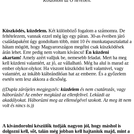
Köszönöm az Ő nevében.
Küszködés, küzdelem.
Két különböző fogalom a számomra. De
feltételezem, vannak ezzel még így egy páran. 30-as éveiben járó
családapaként úgy gondoltam több, mint 10 év munkatapasztalattal a
hátam mögött, hogy Magyarországon megélni csak küszködések
árán lehet. Erre pedig nem voltam kíváncsi!
Én küzdeni
akartam!
Amely azért valljuk be, nemesebb feladat. Mert ha meg
kell küzdeni valamiért, az jó, az vállalható. Még ha alul is marad az
ember olykor-olykor. Ha viszont küszködni kell valamivel, vagy
valamiért, az inkább kiábrándítóan hat az emberre. És a győzelem
esetén sem lesz akkora a dicsőség.
((Dupla zárójeles megjegyzés:
küzdelem
és nem csatározás, vagy
háborúzás! Az ember megküzd az ellenfelivel. Leküzdi az
akadályokat. Háborúzni meg az ellenségével szokott. Az meg itt nem
volt és nincs is.))
A kivándorolni készülők tudják nagyon jól, hogy máshol is
dolgozni kell, sőt, talán még jobban kell hajtaniuk majd, mint a