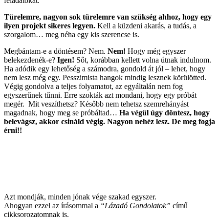
feladatokat.
Türelemre, nagyon sok türelemre van szükség ahhoz, hogy egy
ilyen projekt sikeres legyen.
Kell a küzdeni akarás, a tudás, a
szorgalom… meg néha egy kis szerencse is.
Megbántam-e a döntésem? Nem.
Nem!
Hogy még egyszer
belekezdenék-e?
Igen!
Sőt, korábban kellett volna útnak indulnom.
Ha adódik egy lehetőség a számodra, gondold át jól – lehet, hogy
nem lesz még egy. Pesszimista hangok mindig lesznek körülötted.
Végig gondolva a teljes folyamatot, az egyáltalán nem fog
egyszerűnek tűnni. Erre szokták azt mondani, hogy egy próbát
megér. Mit veszíthetsz? Később nem tehetsz szemrehányást
magadnak, hogy meg se próbáltad…
Ha végül úgy döntesz, hogy
belevágsz, akkor csináld végig. Nagyon nehéz lesz.
De meg fogja
érni!!
Azt mondják, minden jónak vége szakad egyszer.
Ahogyan ezzel az írásommal a
“Lázadó Gondolatok”
című
cikksorozatomnak is.