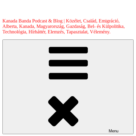
Skip
to
content
Kanada Banda Podcast & Blog | Közélet, Család, Emigráció,
Alberta, Kanada, Magyarország, Gazdaság, Bel- és Külpolitika,
Technológia, Hírháttér, Elemzés, Tapasztalat, Vélemény.
Menu