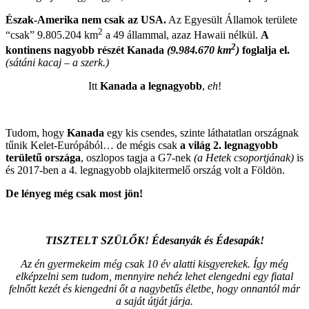
Észak-Amerika nem csak az USA.
Az Egyesült Államok területe
2
“csak” 9.805.204 km
a 49 állammal, azaz Hawaii nélkül.
A
2
kontinens nagyobb részét Kanada
(9.984.670 km
)
foglalja el.
(sátáni kacaj – a szerk.)
Itt
Kanada a legnagyobb
,
eh
!
Tudom, hogy
Kanada
egy kis csendes, szinte láthatatlan országnak
tűnik Kelet-Európából… de mégis csak
a világ 2. legnagyobb
területű országa
, oszlopos tagja a G7-nek
(a
Hetek csoportjának)
is
és 2
017-ben a 4. legnagyobb olajkitermelő ország volt a Földön.
De lényeg még csak most jön!
TISZTELT SZÜLŐK! Édesanyák és Édesapák!
Az én gyermekeim még csak 10 év alatti kisgyerekek. Így még
elképzelni sem tudom, mennyire nehéz lehet elengedni egy fiatal
felnőtt kezét és kiengedni őt a nagybetűs életbe, hogy onnantól már
a saját útját járja.