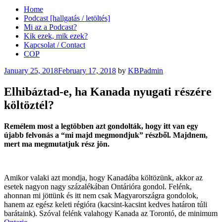
Home
Podcast [hallgatás / letöltés]
Mi az a Podcast?
Kik ezek, mik ezek?
Kapcsolat / Contact
COP
Posted
January 25, 2018
February 17, 2018
by
KBPadmin
on
Elhibáztad-e, ha Kanada nyugati részére
költöztél?
Remélem most a legtöbben azt gondolták, hogy itt van egy
újabb felvonás a “mi majd megmondjuk” részből. Majdnem,
mert ma megmutatjuk rész jön.
Amikor valaki azt mondja, hogy Kanadába költözünk, akkor az
esetek nagyon nagy százalékában Ontárióra gondol. Felénk,
ahonnan mi jöttünk és itt nem csak Magyarországra gondolok,
hanem az egész keleti régióra (kacsint-kacsint kedves határon túli
barátaink). Szóval felénk valahogy Kanada az Torontó, de minimum