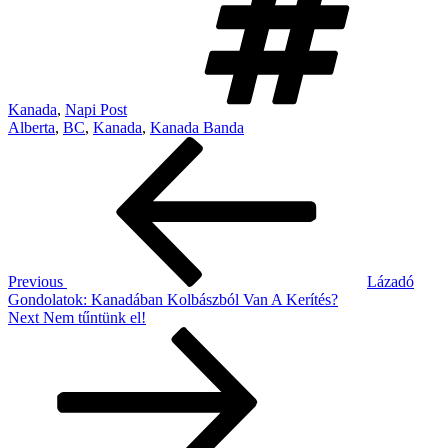
Kanada
,
Napi Post
Alberta
,
BC
,
Kanada
,
Kanada Banda
Post
Previous
Post
navigation
Previous
Lázadó
Gondolatok: Kanadában Kolbászból Van A Kerítés?
Next
Next
Nem tűntünk el!
Post