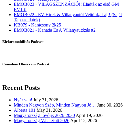
EMOB023 - VILÁGSZENZÁCIÓ!! Eladták az első GM
EV1-t!
EMOB022 - EV Hírek & Villanyautót Vettünk, Lájf! (Saját
Tapasztalatok)
KB079 - Karácsony 2k25
EMOB021 - Kanada És A Villanyautózás #2
Elektromobilitás Podcast
Canadian Observers Podcast
Recent Posts
Nyár van!
July 31, 2026
Minden Nagyon Szép, Minden Nagyon Jó…
June 30, 2026
Alberta 101
May 31, 2026
Magyarország Jövője: 2026-2030
April 19, 2026
Magyarország Választott 2026
April 12, 2026