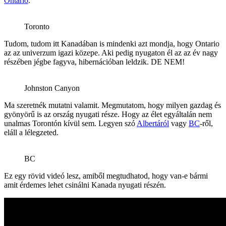
Ontario
.
Toronto
Tudom, tudom itt Kanadában is mindenki azt mondja, hogy Ontario
az az univerzum igazi közepe. Aki pedig nyugaton él az az év nagy
részében jégbe fagyva, hibernációban leldzik. DE NEM!
Johnston Canyon
Ma szeretnék mutatni valamit. Megmutatom, hogy milyen gazdag és
gyönyörű is az ország nyugati része. Hogy az élet egyáltalán nem
unalmas Torontón kívül sem. Legyen szó
Albertáról
vagy
BC
-ről,
eláll a lélegzeted.
BC
Ez egy rövid videó lesz, amiből megtudhatod, hogy van-e bármi
amit érdemes lehet csinálni Kanada nyugati részén.