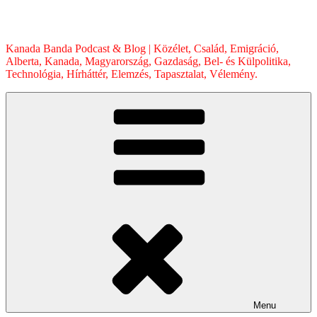
Skip
to
content
Kanada Banda Podcast & Blog | Közélet, Család, Emigráció,
Alberta, Kanada, Magyarország, Gazdaság, Bel- és Külpolitika,
Technológia, Hírháttér, Elemzés, Tapasztalat, Vélemény.
Menu