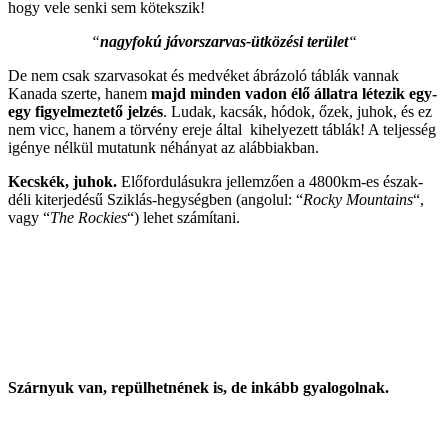
hogy vele senki sem kötekszik!
“
nagyfokú jávorszarvas-ütközési terület
“
De nem csak szarvasokat és medvéket ábrázoló táblák vannak
Kanada szerte, hanem
majd minden vadon élő állatra létezik egy-
egy figyelmeztető jelzés
. Ludak, kacsák, hódok, őzek, juhok, és ez
nem vicc, hanem a törvény ereje által kihelyezett táblák! A teljesség
igénye nélkül mutatunk néhányat az alábbiakban.
Kecskék, juhok.
Előfordulásukra jellemzően a 4800km-es észak-
déli kiterjedésű Sziklás-hegységben (angolul: “
Rocky Mountains
“,
vagy “
The Rockies
“) lehet számítani.
Szárnyuk van, repülhetnének is, de inkább gyalogolnak.