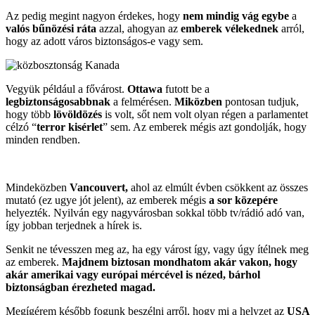
Az pedig megint nagyon érdekes, hogy
nem mindig vág egybe
a
valós bűnözési ráta
azzal, ahogyan az
emberek vélekednek
arról,
hogy az adott város biztonságos-e vagy sem.
Vegyük például a fővárost.
Ottawa
futott be a
legbiztonságosabbnak
a felmérésen.
Miközben
pontosan tudjuk,
hogy több
lövöldözés
is volt, sőt nem volt olyan régen a parlamentet
célzó “
terror kisérlet
” sem. Az emberek mégis azt gondolják, hogy
minden rendben.
Mindeközben
Vancouvert,
ahol az elmúlt évben csökkent az összes
mutató (ez ugye jót jelent), az emberek mégis
a sor közepére
helyezték. Nyilván egy nagyvárosban sokkal több tv/rádió adó van,
így jobban terjednek a hírek is.
Senkit ne tévesszen meg az, ha egy várost így, vagy úgy ítélnek meg
az emberek.
Majdnem biztosan mondhatom akár vakon, hogy
akár amerikai vagy európai mércével is nézed, bárhol
biztonságban érezheted magad.
Megígérem később fogunk beszélni arről, hogy mi a helyzet az
USA