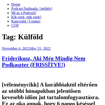
Home
Podcast [hallgatás / letöltés]
Mi az a Podcast?
Kik ezek, mik ezek?
Kapcsolat / Contact
COP
Tag:
Külföld
Posted
November 4, 2021
May 31, 2022
on
Friderikusz, Aki Még Mindig Nem
Podkaszter (FRISSÍTVE!)
[véleménycikk]
A korábbiaktól eltérően
az utóbbi hónapokban jelentősen
kevesebb időm jut tartalomfogyasztásra.
Ez az oka annak, hogy 6 napos késéssel