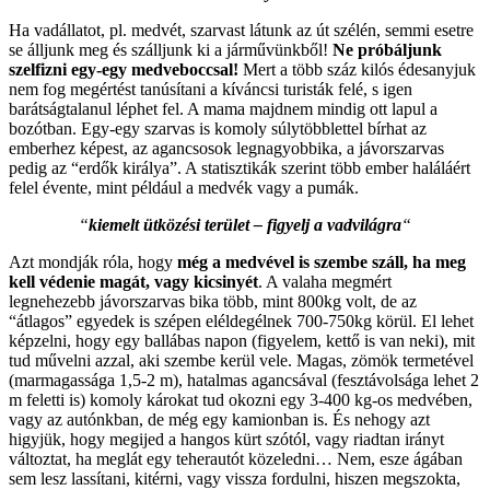
Ha vadállatot, pl. medvét, szarvast látunk az út szélén, semmi esetre
se álljunk meg és szálljunk ki a járművünkből!
Ne próbáljunk
szelfizni egy-egy medveboccsal!
Mert a több száz kilós édesanyjuk
nem fog megértést tanúsítani a kíváncsi turisták felé, s igen
barátságtalanul léphet fel. A mama majdnem mindig ott lapul a
bozótban. Egy-egy szarvas is komoly súlytöbblettel bírhat az
emberhez képest, az agancsosok legnagyobbika, a jávorszarvas
pedig az “erdők királya”. A statisztikák szerint több ember haláláért
felel évente, mint például a medvék vagy a pumák.
“
kiemelt ütközési terület – figyelj a vadvilágra
“
Azt mondják róla, hogy
még a medvével is szembe száll, ha meg
kell védenie magát, vagy kicsinyét
. A valaha megmért
legnehezebb jávorszarvas bika több, mint 800kg volt, de az
“átlagos” egyedek is szépen eléldegélnek 700-750kg körül. El lehet
képzelni, hogy egy ballábas napon (figyelem, kettő is van neki), mit
tud művelni azzal, aki szembe kerül vele. Magas, zömök termetével
(marmagassága 1,5-2 m), hatalmas agancsával (fesztávolsága lehet 2
m feletti is) komoly károkat tud okozni egy 3-400 kg-os medvében,
vagy az autónkban, de még egy kamionban is. És nehogy azt
higyjük, hogy megijed a hangos kürt szótól, vagy riadtan irányt
változtat, ha meglát egy teherautót közeledni… Nem, esze ágában
sem lesz lassítani, kitérni, vagy vissza fordulni, hiszen megszokta,