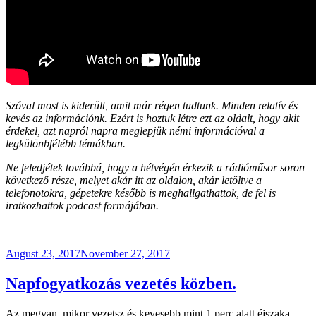
Szóval most is kiderült, amit már régen tudtunk. Minden relatív és
kevés az információnk. Ezért is hoztuk létre ezt az oldalt, hogy akit
érdekel, azt napról napra meglepjük némi információval a
legkülönbfélébb témákban.
Ne feledjétek továbbá, hogy a hétvégén érkezik a rádióműsor soron
következő része, melyet akár itt az oldalon, akár letöltve a
telefonotokra, gépetekre később is meghallgathattok, de fel is
iratkozhattok podcast formájában.
Posted
August 23, 2017
November 27, 2017
on
Napfogyatkozás vezetés közben.
Az megvan, mikor vezetsz és kevesebb mint 1 perc alatt éjszaka