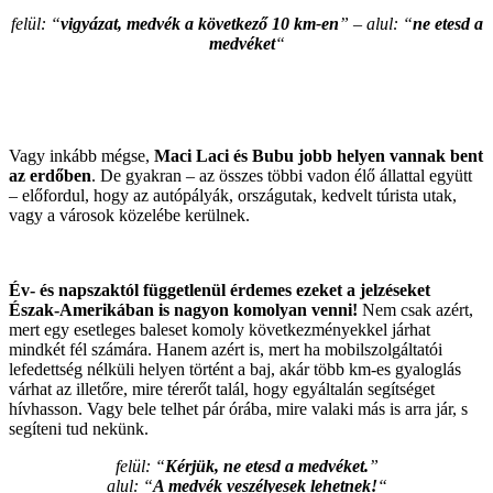
felül: “
vigyázat, medvék a következő 10 km-en
” – alul: “
ne etesd a
medvéket
“
Vagy inkább mégse,
Maci Laci és Bubu jobb helyen vannak bent
az erdőben
. De gyakran – az összes többi vadon élő állattal együtt
– előfordul, hogy az autópályák, országutak, kedvelt túrista utak,
vagy a városok közelébe kerülnek.
Év- és napszaktól függetlenül érdemes ezeket a jelzéseket
Észak-Amerikában is nagyon komolyan venni!
Nem csak azért,
mert egy esetleges baleset komoly következményekkel járhat
mindkét fél számára. Hanem azért is, mert ha mobilszolgáltatói
lefedettség nélküli helyen történt a baj, akár több km-es gyaloglás
várhat az illetőre, mire térerőt talál, hogy egyáltalán segítséget
hívhasson. Vagy bele telhet pár órába, mire valaki más is arra jár, s
segíteni tud nekünk.
felül: “
Kérjük, ne etesd a medvéket.
”
alul: “
A medvék veszélyesek lehetnek!
“