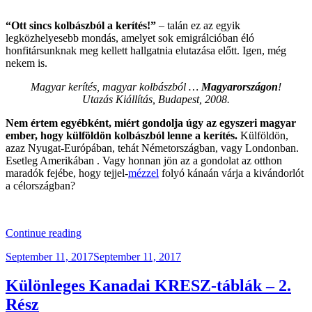
“Ott sincs kolbászból a kerítés!”
– talán ez az egyik
legközhelyesebb mondás, amelyet sok emigrálcióban éló
honfitársunknak meg kellett hallgatnia elutazása előtt. Igen, még
nekem is.
Magyar kerítés, magyar kolbászból …
Magyarországon
!
Utazás Kiállítás, Budapest, 2008.
Nem értem egyébként, miért gondolja úgy az egyszeri magyar
ember, hogy külföldön kolbászból lenne a kerítés.
Külföldön,
azaz Nyugat-Európában, tehát Németországban, vagy Londonban.
Esetleg Amerikában . Vagy honnan jön az a gondolat az otthon
maradók fejébe, hogy tejjel-
mézzel
folyó kánaán várja a kivándorlót
a célországban?
“Lázadó
Continue reading
Gondolatok:
Posted
September 11, 2017
September 11, 2017
Kanadában
on
Kolbászból
Van
Különleges Kanadai KRESZ-táblák – 2.
A
Rész
Kerítés?”