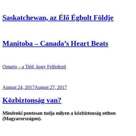
Saskatchewan, az Élő Égbolt Földje
Manitoba – Canada’s Heart Beats
Ontario – a Tiéd, hogy F
elfedezd
Posted
August 24, 2017
August 27, 2017
on
Közbiztonság van?
Mindenki pontosan tudja milyen a közbiztonság otthon
(Magyarországon).