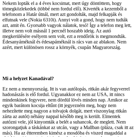
Nekem lopták el a 4 éves kocsimat, mert úgy döntöttem, hogy
tömegközlekedek (többé nem fordul elő). Kiverték a kezemből a
telefonom a Határ útnál, mert azt gondolták, majd felkapják és
elfutnak vele (Nokia 6310i). Annyi volt a gond, hogy nem tudták
azt, amit én. Gyorsabb vagyok nálatok, tesó! Így a telefon meg lett,
illetve nem volt másnál 1 percnél hoszabb ideig. Az autó
megkerülésére esélyem sem volt, ezt a rendőrök is megmondták.
Édesanyáméknál és édesapáméknál is rács van az ablakon. Nem
azért, mert különösen rossz a környék, csupán Magyarország.
Mi a helyzet Kanadával?
Ez nem a mennyország. Itt is van autólopás, ritkán akár fegyverrel
hadonászás is elő fordul. Ugyanakkor ez nem az USA, itt nincs
mindenkinek fegyvere, nem dördül lövés minden nap. Amikor az
egyik barátom kocsija eltűnt (itt jegyezném meg, hogy nem
nehezítette meg nagyon a tolvajok dolgát, mert viszonylag ritkán
zárta az autót) néhány nappal később meg is került. Elmentek
autózni vele, jól kinyomták a belét a suhancok, de meglett. Nem
szorongatjuk a táskánkat az utcán, vagy a Mallban (pláza, csak itt az
más). Ha az étteremben kimész a mosdóba és viszed magaddal a