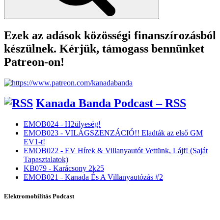
Ezek az adások közösségi finanszírozásból
készülnek. Kérjük, támogass bennünket
Patreon-on!
Kanada Banda Podcast – RSS
EMOB024 - H2ülyeség!
EMOB023 - VILÁGSZENZÁCIÓ!! Eladták az első GM
EV1-t!
EMOB022 - EV Hírek & Villanyautót Vettünk, Lájf! (Saját
Tapasztalatok)
KB079 - Karácsony 2k25
EMOB021 - Kanada És A Villanyautózás #2
Elektromobilitás Podcast