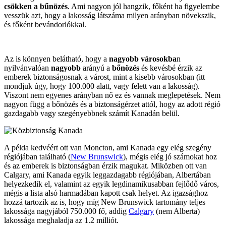
csökken a bűnözés
. Ami nagyon jól hangzik, főként ha figyelembe
vesszük azt, hogy a lakosság látszáma milyen arányban növekszik,
és főként bevándorlókkal.
Az is könnyen belátható, hogy a
nagyobb városokba
n
nyilvánvalóan
nagyobb
arányú a
bőnözés
és kevésbé érzik az
emberek biztonságosnak a várost, mint a kisebb városokban (itt
mondjuk úgy, hogy 100.000 alatt, vagy felett van a lakosság).
Viszont nem egyenes arányban nő ez és vannak meglepetések. Nem
nagyon függ a bőnözés és a biztonságérzet attól, hogy az adott régió
gazdagabb vagy szegényebbnek számít Kanadán belül.
A példa kedvéért ott van Moncton, ami Kanada egy elég szegény
régiójában található (
New Brunswick
), mégis elég jó számokat hoz
és az emberek is biztonságban érzik magukat. Miközben ott van
Calgary, ami Kanada egyik leggazdagabb régiójában, Albertában
helyezkedik el, valamint az egyik legdinamikusabban fejlődő város,
mégis a lista alsó harmadában kapott csak helyet. Az igazsághoz
hozzá tartozik az is, hogy míg New Brunswick tartomány teljes
lakossága nagyjából 750.000 fő, addig
Calgary
(nem Alberta)
lakossága meghaladja az 1.2 milliót.