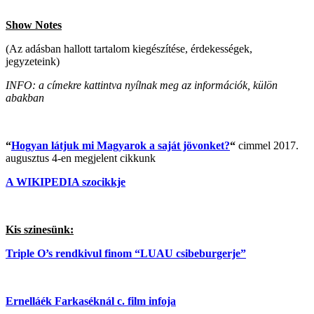
Show Notes
(Az adásban hallott tartalom kiegészítése, érdekességek,
jegyzeteink)
INFO: a címekre kattintva nyílnak meg az információk, külön
abakban
“
Hogyan látjuk mi Magyarok a saját jövonket?
“
cimmel 2017.
augusztus 4-en megjelent cikkunk
A WIKIPEDIA szocikkje
Kis szinesünk:
Triple O’s rendkivul finom “LUAU csibeburgerje”
Ernelláék Farkaséknál c. film infoja