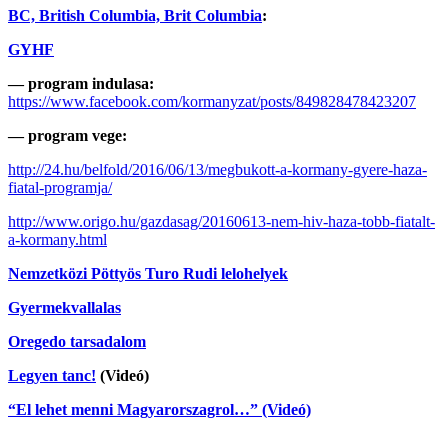
BC, British Columbia, Brit Columbia
:
GYHF
— program indulasa:
https://www.facebook.com/kormanyzat/posts/849828478423207
— program vege:
http://24.hu/belfold/2016/06/13/megbukott-a-kormany-gyere-haza-
fiatal-programja/
http://www.origo.hu/gazdasag/20160613-nem-hiv-haza-tobb-fiatalt-
a-kormany.html
Nemzetközi Pöttyös Turo Rudi lelohelyek
Gyermekvallalas
Oregedo tarsadalom
Legyen tanc!
(Videó)
“El lehet menni Magyarorszagrol…” (Videó)