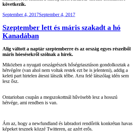
következik.
Posted
September 4, 2017
September 4, 2017
on
Szeptember lett és máris szakadt a hó
Kanadában
Alig váltott a naptár szeptemberre és az ország egyes részeiből
máris hóesésekről szólnak a hírek.
Miközben a nyugati országrészek hőségriasztáson gondolkoztak a
hétvégére (van ahol nem voltak restek ezt be is jelenteni), addig a
keleti part hirtelen átesni látszik télbe. Arra felé látszólag idén sem
lesz ősz.
Ontarioban csupán a megszokottnál hűvösebb lesz a hosszú
hétvége, ami rendben is van.
Ám az, hogy a newfundland és labradori rendőrök konkrétan havas
képeket tesznek közzé Twitteren, az azért erős.