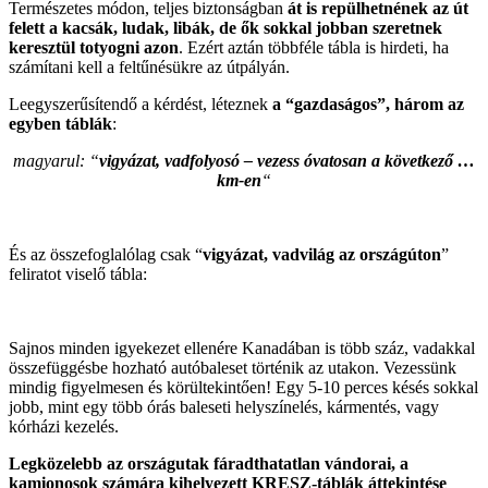
Természetes módon, teljes biztonságban
át is repülhetnének az út
felett a kacsák, ludak, libák, de ők sokkal jobban szeretnek
keresztül totyogni azon
. Ezért aztán többféle tábla is hirdeti, ha
számítani kell a feltűnésükre az útpályán.
Leegyszerűsítendő a kérdést, léteznek
a “gazdaságos”, három az
egyben táblák
:
magyarul: “
vigyázat, vadfolyosó – vezess óvatosan a következő …
km-en
“
És az összefoglalólag csak “
vigyázat, vadvilág az országúton
”
feliratot viselő tábla:
Sajnos minden igyekezet ellenére Kanadában is több száz, vadakkal
összefüggésbe hozható autóbaleset történik az utakon. Vezessünk
mindig figyelmesen és körültekintően! Egy 5-10 perces késés sokkal
jobb, mint egy több órás baleseti helyszínelés, kármentés, vagy
kórházi kezelés.
Legközelebb az országutak fáradthatatlan vándorai, a
kamionosok számára kihelyezett KRESZ-táblák áttekintése