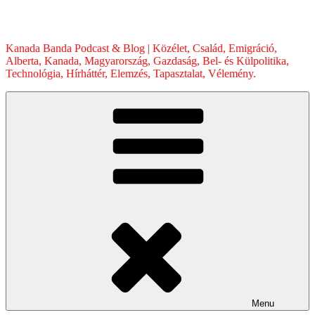
Skip
to
content
Kanada Banda Podcast & Blog | Közélet, Család, Emigráció,
Alberta, Kanada, Magyarország, Gazdaság, Bel- és Külpolitika,
Technológia, Hírháttér, Elemzés, Tapasztalat, Vélemény.
Menu