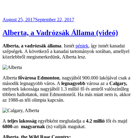
Posted
August 25, 2017
September 22, 2017
on
Alberta, a Vadrózsák Állama (videó)
Alberta, a vadrózsák állama
. Ismét
péntek
, így ismét kanadai
szépségek. A következő a kanadai t
artomány
ok sorában, amellyel
közelebbről megismerkedünk, Alberta lesz.
Alberta
fővárosa
Edmonton
, nagyjából 900.000 lakójával csak a
második legnagyobb város. A
legnagyobb
városa az a
Calgary,
melynek lakossága nagyjából 1.3 millió fő és amiről valószínűleg
többen hallottatok, mint Edmontonról. Ha más miatt nem is, akkor
az 1988-as téli olimpia kapcsán.
A
teljes lakosság
egyébként meghaladja a
4.2 millió
főt és majd
6800
-an
magyarnak
(is) vallják magukat.
Alberta, the Wild Rose Country: