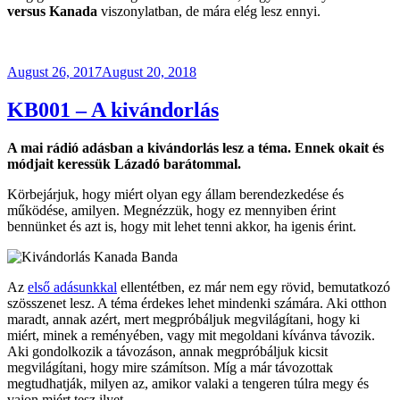
versus Kanada
viszonylatban, de mára elég lesz ennyi.
Posted
August 26, 2017
August 20, 2018
on
KB001 – A kivándorlás
A mai rádió adásban a kivándorlás lesz a téma. Ennek okait és
módjait keressük Lázadó barátommal.
Körbejárjuk, hogy miért olyan egy állam berendezkedése és
működése, amilyen. Megnézzük, hogy ez mennyiben érint
bennünket és azt is, hogy mit lehet tenni akkor, ha igenis érint.
Az
első adásunkkal
ellentétben, ez már nem egy rövid, bemutatkozó
szösszenet lesz. A téma érdekes lehet mindenki számára. Aki otthon
maradt, annak azért, mert megpróbáljuk megvilágítani, hogy ki
miért, minek a reményében, vagy mit megoldani kívánva távozik.
Aki gondolkozik a távozáson, annak megpróbáljuk kicsit
megvilágítani, hogy mire számítson. Míg a már távozottak
megtudhatják, milyen az, amikor valaki a tengeren túlra megy és
vajon miért tesz ilyet.