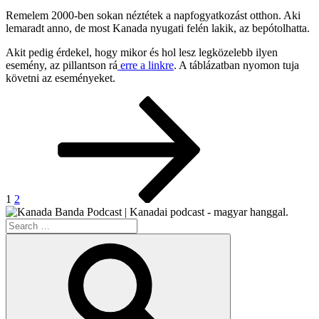
Remelem 2000-ben sokan néztétek a napfogyatkozást otthon. Aki
lemaradt anno, de most Kanada nyugati felén lakik, az bepótolhatta.
Akit pedig érdekel, hogy mikor és hol lesz legközelebb ilyen
esemény, az pillantson rá
erre a linkre
. A táblázatban nyomon tuja
követni az eseményeket.
Posts
Page
Page
Next
page
pagination
1
2
Search
for:
Search