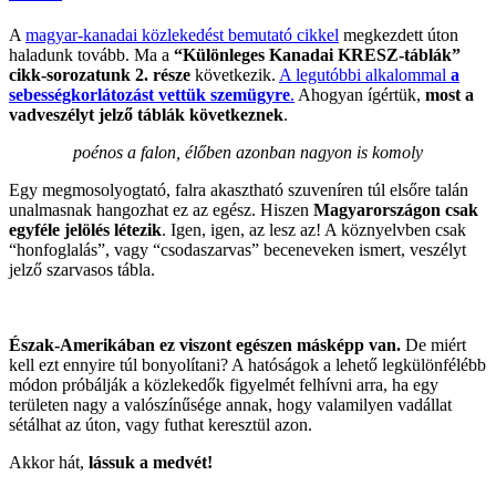
A
magyar-kanadai közlekedést bemutató cikkel
megkezdett úton
haladunk tovább. Ma a
“Különleges Kanadai KRESZ-táblák”
cikk-sorozatunk 2. része
következik.
A legutóbbi alkalommal
a
sebességkorlátozást vettük szemügyre
.
Ahogyan ígértük,
most a
vadveszélyt jelző táblák következnek
.
poénos a falon, élőben azonban nagyon is komoly
Egy megmosolyogtató, falra akasztható szuveníren túl elsőre talán
unalmasnak hangozhat ez az egész. Hiszen
Magyarországon csak
egyféle jelölés létezik
. Igen, igen, az lesz az! A köznyelvben csak
“honfoglalás”, vagy “csodaszarvas” beceneveken ismert, veszélyt
jelző szarvasos tábla.
Észak-Amerikában ez viszont egészen másképp van.
De miért
kell ezt ennyire túl bonyolítani? A hatóságok a lehető legkülönfélébb
módon próbálják a közlekedők figyelmét felhívni arra, ha egy
területen nagy a valószínűsége annak, hogy valamilyen vadállat
sétálhat az úton, vagy futhat keresztül azon.
Akkor hát,
lássuk a medvét!