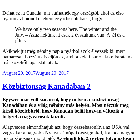
Dehát ez itt Canada, mit várhatnék egy országtól, ahol az első
nyáron azt mondta nekem egy idősebb bácsi, hogy:
We have only two seasons here. The winter and the
July. – Azaz nekünk itt csak 2 évszakunk van. A tél és a
július.
Akiknek jut még néhány nap a nyárból azok élvezzék ki, mert
hamarosan hozzájuk is eljön az, amit a keleti parton lakó barátaink
már közelről tapasztalhattak.
Posted
August 29, 2017
August 29, 2017
on
Közbiztonság Kanadában 2
Egyszer már volt szó arról, hogy milyen a közbiztonság
Kanadában és a világ néhány más helyén. Most nézzük meg
kicsit közelebbről, hogy Kanadán belül hogyan változik a
helyzet a nagyvárosok között.
Alapvetően elmondhatjuk azt, hogy összehasonlítva az USA-val,
vagy akár a nagyobb Nyugat-Európai országokkal, Kanada nagyon
biztonságosnak mondható.
Az elmúlt kb. 25 évben folyamatosan