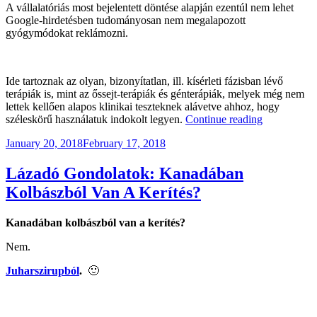
A vállalatóriás most bejelentett döntése alapján ezentúl nem lehet
Google-hirdetésben tudományosan nem megalapozott
gyógymódokat reklámozni.
Ide tartoznak az olyan, bizonyítatlan, ill. kísérleti fázisban lévő
terápiák is, mint az őssejt-terápiák és génterápiák, melyek még nem
lettek kellően alapos klinikai teszteknek alávetve ahhoz, hogy
“A
széleskörű használatuk indokolt legyen.
Continue reading
Google
Posted
January 20, 2018
February 17, 2018
betiltja
on
a
bizonytalan
Lázadó Gondolatok: Kanadában
gyógymódo
Kolbászból Van A Kerítés?
hirdetését?”
Kanadában kolbászból van a kerítés?
Nem.
Juharszirupból
.
🙂