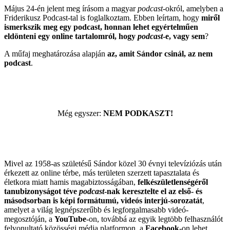
Május 24-én jelent meg írásom a magyar
podcast
-okról, amelyben a
Friderikusz Podcast-tal is foglalkoztam. Ebben leírtam, hogy
miről
ismerkszik meg egy podcast, honnan lehet egyértelműen
eldönteni egy online tartalomról, hogy
podcast
-e, vagy sem
?
A műfaj meghatározása alapján
az, amit Sándor csinál, az nem
podcast
.
Még egyszer:
NEM PODKASZT!
Mivel az 1958-as születésű Sándor közel 30 évnyi televíziózás után
érkezett az online térbe, más területen szerzett tapasztalata és
életkora miatt hamis magabiztosságában,
felkészületlenségéről
tanubizonyságot téve
podcast
-nak keresztelte el az első- és
másodsorban is képi formátumú, videós interjú-sorozatát
,
amelyet a világ legnépszerűbb és legforgalmasabb videó-
megosztóján, a
YouTube
-on, továbbá az egyik legtöbb felhasználót
felvonultató közösségi média platformon, a
Facebook
-on lehet