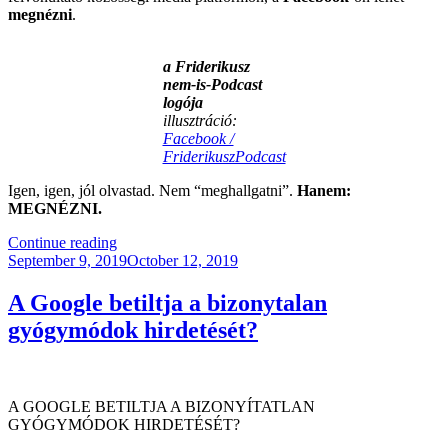
megnézni
.
a Friderikusz
nem-is-Podcast
logója
illusztráció:
Facebook /
FriderikuszPodcast
Igen, igen, jól olvastad. Nem “meghallgatni”.
Hanem:
MEGNÉZNI.
“Friderikusz,
Continue reading
Posted
Aki
September 9, 2019
October 12, 2019
on
Még
Mindig
A Google betiltja a bizonytalan
Nem
gyógymódok hirdetését?
Podkaszter
(FRISSÍTVE!)”
A GOOGLE BETILTJA A BIZONYÍTATLAN
GYÓGYMÓDOK HIRDETÉSÉT?