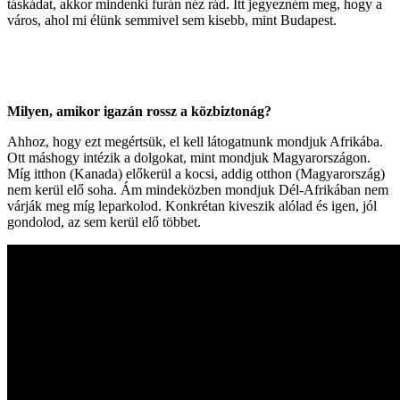
táskádat, akkor mindenki furán néz rád. Itt jegyezném meg, hogy a
város, ahol mi élünk semmivel sem kisebb, mint Budapest.
Milyen, amikor igazán rossz a közbiztonág?
Ahhoz, hogy ezt megértsük, el kell látogatnunk mondjuk Afrikába.
Ott máshogy intézik a dolgokat, mint mondjuk Magyarországon.
Míg itthon (Kanada) előkerül a kocsi, addig otthon (Magyarország)
nem kerül elő soha. Ám mindeközben mondjuk Dél-Afrikában nem
várják meg míg leparkolod. Konkrétan kiveszik alólad és igen, jól
gondolod, az sem kerül elő többet.