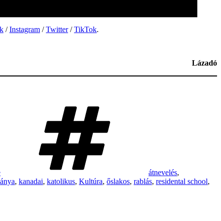
k
/
Instagram
/
Twitter
/
TikTok
.
Lázadó
Tags
e
átnevelés
,
ánya
,
kanadai
,
katolikus
,
Kultúra
,
őslakos
,
rablás
,
residental school
,