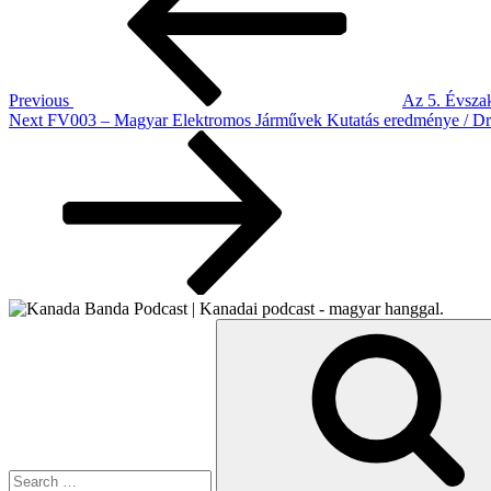
Previous
Az 5. Évsza
Next
Next
FV003 – Magyar Elektromos Járművek Kutatás eredménye / Drága
Post
Search
for: