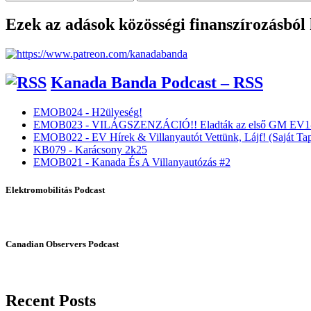
Ezek az adások közösségi finanszírozásból
Kanada Banda Podcast – RSS
EMOB024 - H2ülyeség!
EMOB023 - VILÁGSZENZÁCIÓ!! Eladták az első GM EV1-
EMOB022 - EV Hírek & Villanyautót Vettünk, Lájf! (Saját Tap
KB079 - Karácsony 2k25
EMOB021 - Kanada És A Villanyautózás #2
Elektromobilitás Podcast
Canadian Observers Podcast
Recent Posts