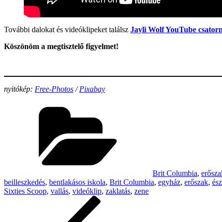
További dalokat és videóklipeket találsz
Jayli Wolf YouTube csator
Köszönöm a megtisztelő figyelmet!
nyitókép:
Free-Photos
/
Pixabay
Categories
Brit Columbia
,
erősza
beilleszkedés
,
bentlakásos iskola
,
Brit Columbia
,
egyház
,
erőszak
,
és
Sixties Scoop
,
vallás
,
videóklip
,
zaklatás
,
zene
Post
Previous
Post
navigation