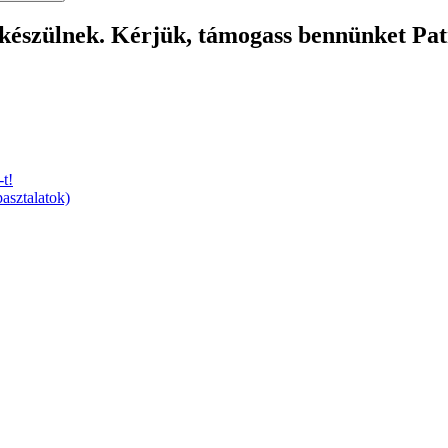
 készülnek. Kérjük, támogass bennünket Pa
t!
asztalatok)