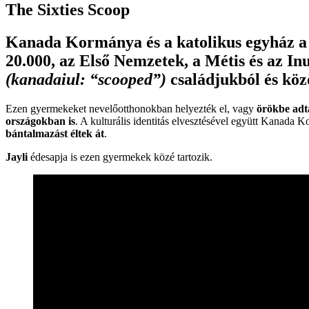
The Sixties Scoop
Kanada Kormánya és a katolikus egyház a fe
20.000, az Első Nemzetek, a Métis és az In
(kanadaiul: “scooped”)
családjukból és kö
Ezen gyermekeket nevelőotthonokban helyezték el, vagy
örökbe adt
országokban is
. A kulturális identitás elvesztésével együtt Kanada
bántalmazást éltek át
.
Jayli
édesapja is ezen gyermekek közé tartozik.