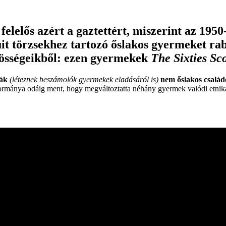
lelős azért a gaztettért, miszerint az 1950-
uit törzsekhez tartozó őslakos gyermeket rab
zösségeikből: ezen gyermekek
The Sixties Sc
ák
(léteznek beszámolók gyermekek eladásáról is)
nem őslakos csalá
 Kormánya odáig ment, hogy megváltoztatta néhány gyermek valódi etnik