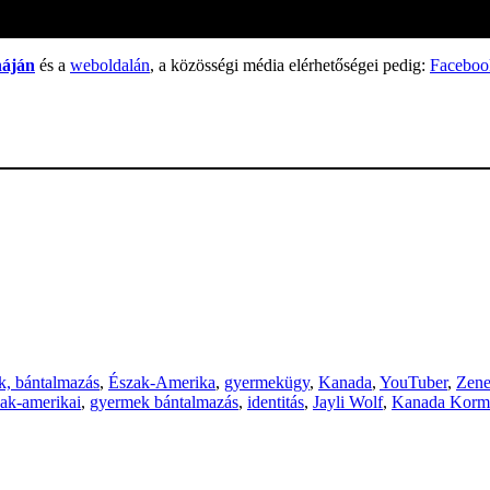
náján
és a
weboldalán
, a közösségi média elérhetőségei pedig:
Faceboo
k, bántalmazás
,
Észak-Amerika
,
gyermekügy
,
Kanada
,
YouTuber
,
Zen
zak-amerikai
,
gyermek bántalmazás
,
identitás
,
Jayli Wolf
,
Kanada Korm