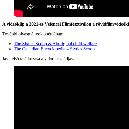
A videóklip a 2021-es Velencei Filmfesztiválon a rövidfilm/videókli
További olvasmányok a témában:
The Sixties Scoop & Aboriginal child welfare
The Canadian Encyclopedia – Sixties Scoop
Jayli első találkozása a valódi családjával: