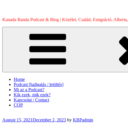
Skip
to
content
Kanada Banda Podcast & Blog | Közélet, Család, Emigráció, Alberta,
Home
Podcast [hallgatás / letöltés]
Mi az a Podcast?
Kik ezek, mik ezek?
Kapcsolat / Contact
COP
Posted
August 15, 2021
December 2, 2023
by
KBPadmin
on