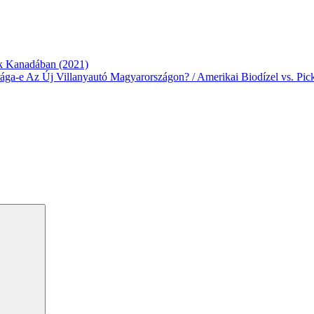
k Kanadában (2021)
-e Az Új Villanyautó Magyarországon? / Amerikai Biodízel vs. Pickup
Search