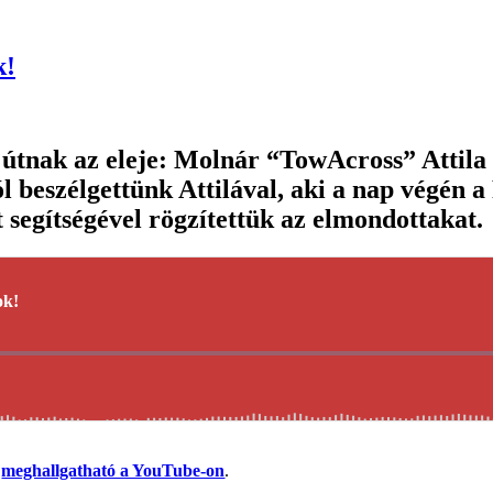
k!
útnak az eleje: Molnár “TowAcross” Attila é
 beszélgettünk Attilával, aki a nap végén a
t segítségével rögzítettük az elmondottakat.
s
meghallgatható a YouTube-on
.