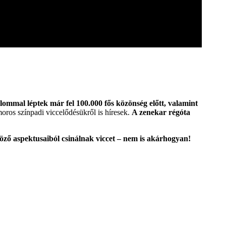
ommal léptek már fel 100.000 fős közönség előtt, valamint
oros színpadi viccelődésükről is híresek.
A zenekar régóta
ző aspektusaiból csinálnak viccet – nem is akárhogyan!