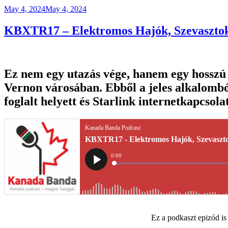
Posted
May 4, 2024
May 4, 2024
on
KBXTR17 – Elektromos Hajók, Szevaszto
Ez nem egy utazás vége, hanem egy hosszú 
Vernon városában. Ebből a jeles alkalomból
foglalt helyett és Starlink internetkapcsola
Ez a podkaszt epizód i