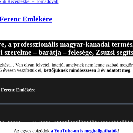
Süti Receptekkel + Tornádóval!
 Ferenc Emlékére
re, a professzionális magyar-kanadai termés
zerelme – barátja – felesége, Zsuzsi segíts
ögzítést… Van olyan felvétel, interjú, amelynek nem lenne szabad megtör
6 évesen veszítettük el,
kettőjüknek mindösszesen 3 év adatott meg
.
Az egyes epizódok
a YouTube-on is meghallgathatók
!