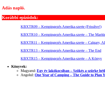
Adás napló.
Korábbi epizódok:
KBXTR09 – Kempingezés Amerika-szerte (Frissítve!)
KBXTR10 – Kempingezés Amerika-szerte – The Mariti
KBXTR11 – Kempingezés Amerika-szerte – Calgary, A
KBXTR13 – Kempingezés Amerika-szerte – The End
KBXTR15 – Kempingezés Amerika-szerte – A Könyv
Könyvek:
Magyarul:
Egy év lakókocsiban – Szökés a szürke hé
Angolul:
One Year of Camping – The Guide to Plan 