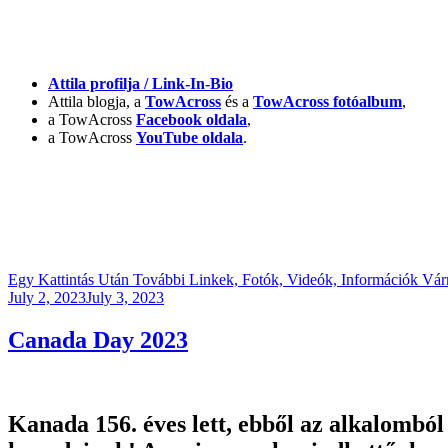
Attila profilja / Link-In-Bio
Attila blogja, a
TowAcross
és a
TowAcross fotóalbum
,
a TowAcross
Facebook oldala
,
a TowAcross
YouTube oldala
.
Egy Kattintás Után További Linkek, Fotók, Videók, Információk Várn
Posted
July 2, 2023
July 3, 2023
on
Canada Day 2023
Kanada 156. éves lett, ebből az alkalomb