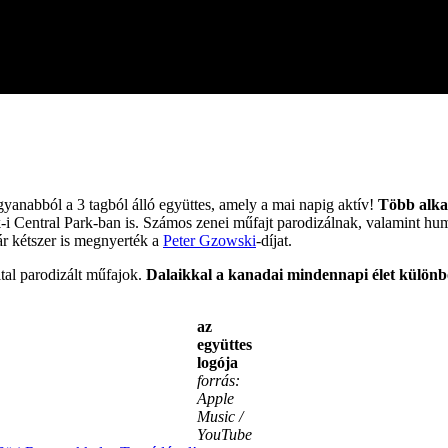
gyanabból a 3 tagból álló együttes, amely a mai napig aktív!
Több alkal
i Central Park-ban is. Számos zenei műfajt parodizálnak, valamint hum
már kétszer is megnyerték a
Peter Gzowski
-díjat.
tal parodizált műfajok.
Dalaikkal a kanadai mindennapi élet különbö
az
együttes
logója
forrás:
Apple
Music /
YouTube