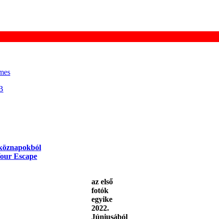
mes
B
tköznapokból
Your Escape
az első
fotók
egyike
2022.
Júniusából