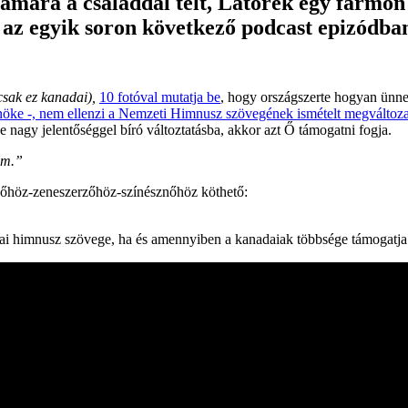
ára a családdal telt, Latorék egy farmon j
az egyik soron következő podcast epizódba
sak ez kanadai),
10 fotóval mutatja be
, hogy országszerte hogyan ünn
nöke -, nem ellenzi a Nemzeti Himnusz szövegének ismételt megváltoza
de nagy jelentőséggel bíró változtatásba, akkor azt Ő támogatni fogja.
em.”
nőhöz-zeneszerzőhöz-színésznőhöz köthető:
ai himnusz szövege, ha és amennyiben a kanadaiak többsége támogatja a