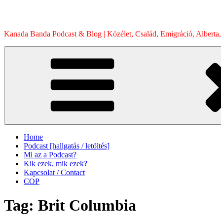
Skip
to
content
Kanada Banda Podcast & Blog | Közélet, Család, Emigráció, Alberta,
Home
Podcast [hallgatás / letöltés]
Mi az a Podcast?
Kik ezek, mik ezek?
Kapcsolat / Contact
COP
Tag:
Brit Columbia