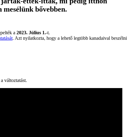
ártak-ettek-ittak, mi pedig itthon
n mesélünk bővebben.
epelték a
2023. Július 1.
-t.
tatását
. Azt nyilatkozta, hogy a lehető legtöbb kanadaival beszélni
 változtatást.