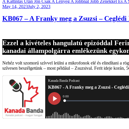
A Kattintás Után Jön Csak A Lényeg A Jobbnál Jobb Zenékkel És A 
Posted
May 14, 2023
July 2, 2023
on
KB067 – A Franky meg a Zsuzsi – Ceglédi
Ezzel a kivételes hangulatú epizóddal Feri
kanadai állampolgárra emlékezünk egykori s
Nehéz volt szomorú szívvel leülni a mikrofonok elé és elindítani a r
szívesen beszélgetünk – most például – Zsuzsival. Ferit ideje korán, 5