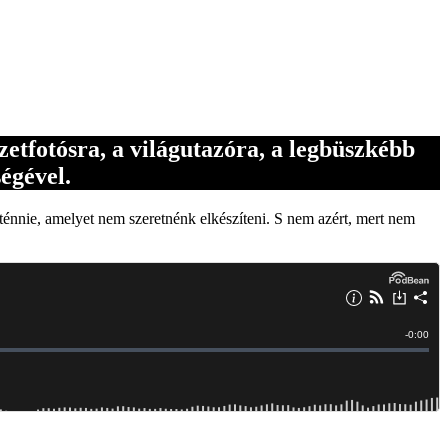
zetfotósra, a világutazóra, a legbüszkébb
égével.
ténnie, amelyet nem szeretnénk elkészíteni. S nem azért, mert nem