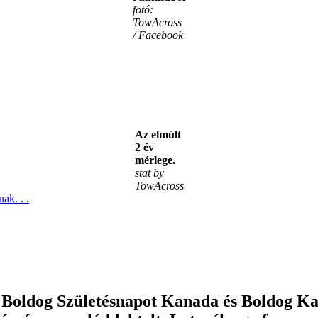
fotó:
TowAcross
/ Facebook
Az elmúlt
2 év
mérlege.
stat by
TowAcross
ak. . .
ól Boldog Születésnapot Kanada és Boldog 