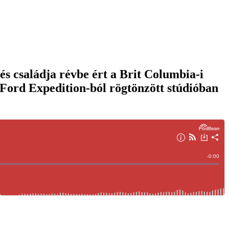
s családja révbe ért a Brit Columbia-i
 Ford Expedition-ból rögtönzött stúdióban