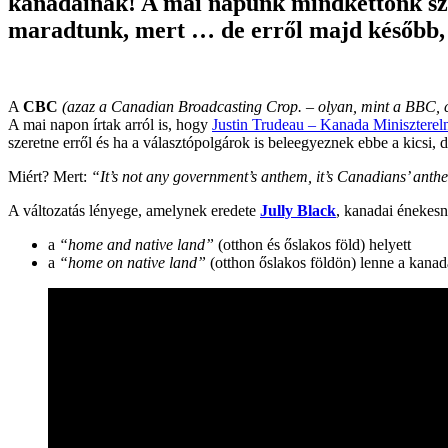
kanadainak! A mai napunk mindkettőnk szám
maradtunk, mert … de erről majd később, 
A
CBC
(azaz a Canadian Broadcasting Crop. – olyan, mint a BBC, c
A mai napon írtak arról is, hogy
Justin Trudeau – Kanada Miniszterel
szeretne erről és ha a választópolgárok is beleegyeznek ebbe a kicsi, 
Miért? Mert:
“It’s not any government’s anthem, it’s Canadians’ anth
A változatás lényege, amelynek eredete
Jully Black
, kanadai énekes
a
“home and native land”
(otthon és őslakos föld) helyett
a
“home on native land”
(otthon őslakos földön) lenne a kanad