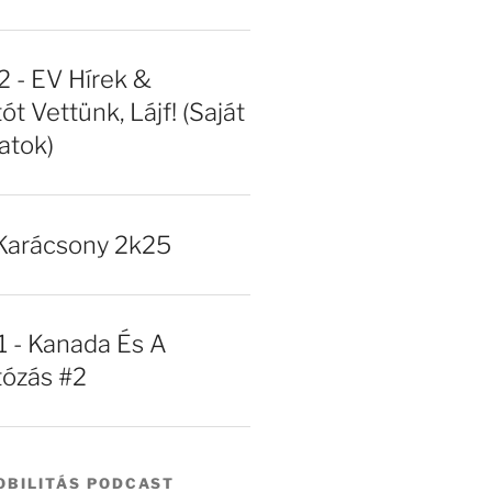
- EV Hírek &
ót Vettünk, Lájf! (Saját
atok)
Karácsony 2k25
- Kanada És A
tózás #2
BILITÁS PODCAST