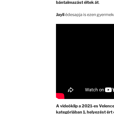
bántalmazást éltek át
.
Jayli
édesapja is ezen gyermeke
A videóklip a 2021-es Velence
kategóriában 1. helyezést ért e