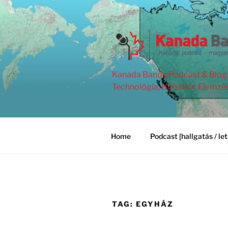
Skip
to
content
Kanada Banda Podcast & Blog | 
Technológia, Hírháttér, Elemzé
Home
Podcast [hallgatás / let
TAG:
EGYHÁZ