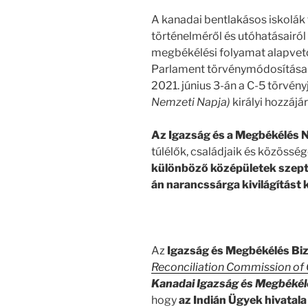
A kanadai bentlakásos iskolák 
történelméről és utóhatásairó
megbékélési folyamat alapvető
Parlament törvénymódosításai 
2021. június 3-án a C-5 törvén
Nemzeti Napja)
királyi hozzájá
Az Igazság és a Megbékélés 
túlélők, családjaik és közösség
különböző középületek szep
án narancssárga kivilágítást
Az
Igazság és Megbékélés Bi
Reconciliation Commission of
Kanadai Igazság és Megbékél
hogy
az Indián Ügyek hivatala