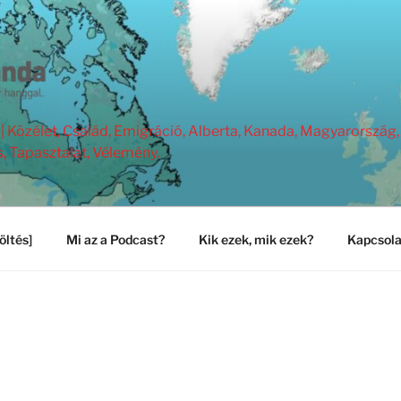
Közélet, Család, Emigráció, Alberta, Kanada, Magyarország, 
s, Tapasztalat, Vélemény.
öltés]
Mi az a Podcast?
Kik ezek, mik ezek?
Kapcsola