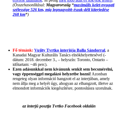
errefelé találhatók
. Itt pedig
még több adat és sok-sok térkép
.
(Összehasonlításul:
Magyarország “
maximális kelet-nyugati
szélessége 526 km, míg legnagyobb észak-déli kiterjedése
268 km
“
)
Fő témánk:
Vujity Tvrtko interjúja Balla Sándorral
, a
Kanadai Magyar Kulturális Tanács elnökhelyettesével (-
dátum: 2018. december 3., – helyszín: Toronto, Ontario –
időtartam: ~46 perc).
Ezen adásunkkal nem kívánunk senkit sem becsmérelni,
vagy éppenséggel megalázó helyzetbe hozni!
Azonban
rengeteg olyan információ hangzott el az interjúban, amely
nem állja meg a helyét úgy, ahogyan az elhangzott, illetve az
elmondott információk kiegészítésre, pontosításra szorulnak.
az interjú posztja Tvrtko Facebook oldalán