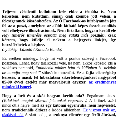
Teljesen véletlenül botlottam bele ebbe a témába is. Nem
kerestem, nem kutattam, simán csak szembe jött velem, a
feleségemnek köszönhetően. Az Ő Facebook-os hírfolyamán jött
fel az a poszt, amelyben az alább látható képes összehasonlítás
volt elhelyezve illusztrációnak. Nem firtattam, hogyan került elé
(egy ismerős ismerőse osztotta meg valaki más posztját)
, csak
kértem, hogy küldje el nekem a bejegyzés linkjét, így
hozzáférhetek a képhez.
(nyitókép: Lázadó / Kanada Banda)
Ez esetben mindegy, hogy mi volt a pontos szöveg a Facebook
posztban. Lehet, hogy találkoztál vele, ha nem, akkor képzeld ide a
szokásos paranoid,
“mindenki minket bánt és különben is: nekünk
ne mondja meg senki”
stílusú kommentárt.
Ez a fajta ellenségkép
keresés, a másik fél hibáztatása sikertelenségünkért nagyjából
85-90 évvel ezelőtt már megvalósult egyszer,
az eredményét
mindenki ismeri
.
Hogy a brit és a skót hogyan került oda?
Fogalmam sincs.
(Valakinek megint sikerült félmunkát végeznie…)
A britnek azért
nincs ott a helye, mert
az egy katonai egyenruha, nem népviselet,
nem tradícionális öltözet
a ködös albionban.
Ez viszont már az,
ráadásul női.
A skót pedig,
a szoknya ellenére egy férfit ábrázol,