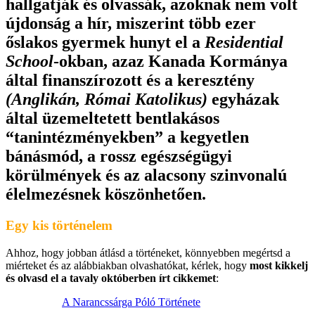
hallgatják és olvassák, azoknak nem volt
újdonság a hír, miszerint több ezer
őslakos gyermek hunyt el a
Residential
School
-okban, azaz Kanada Kormánya
által finanszírozott és a keresztény
(Anglikán, Római Katolikus)
egyházak
által üzemeltetett bentlakásos
“tanintézményekben” a kegyetlen
bánásmód, a rossz egészségügyi
körülmények és az alacsony szinvonalú
élelmezésnek köszönhetően.
Egy kis történelem
Ahhoz, hogy jobban átlásd a történeket, könnyebben megértsd a
miérteket és az alábbiakban olvashatókat, kérlek, hogy
most kikkelj
és olvasd el a tavaly októberben írt cikkemet
:
A Narancssárga Póló Története