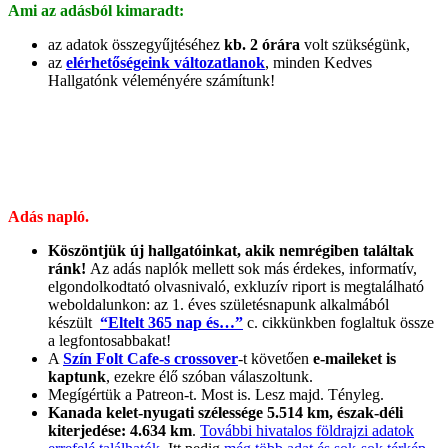
Ami az adásból kimaradt:
az adatok összegyűjtéséhez
kb. 2 órára
volt szükségünk,
az
elérhetőségeink változatlanok
, minden Kedves
Hallgatónk véleményére számítunk!
Adás napló.
Köszöntjük új hallgatóinkat, akik nemrégiben találtak
ránk!
Az adás naplók mellett sok más érdekes, informatív,
elgondolkodtató olvasnivaló, exkluzív riport is megtalálható
weboldalunkon: az 1. éves születésnapunk alkalmából
készült
“Eltelt 365 nap és…”
c. cikkünkben foglaltuk össze
a legfontosabbakat!
A
Szín Folt Cafe-s crossover
-t követően
e-maileket is
kaptunk
, ezekre élő szóban válaszoltunk.
Megígértük a Patreon-t. Most is. Lesz majd. Tényleg.
Kanada kelet-nyugati szélessége 5.514 km, észak-déli
kiterjedése: 4.634 km
.
További hivatalos földrajzi adatok