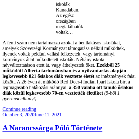
iskolák
Kanadában.
Az egész
országban
megtalálhatók
voltak…
A fenti szám nem tartalmazza azokat a bentlakásos iskolákat,
amelyek Szövetségi Kormányzat támogatása nélkül működtek,
ilyenek voltak például vallási felkezetek, vagy tartományi
kormányok által működtetett iskolák. Néhány iskola
névváltoztatáson etett át, vagy áthelyezték őket.
Ezekből 25
működött Alberta tartományban és a nyilvántartás alapján
legkevesebb 821 őslakos diák vesztette életét
az intézmények falai
között. A 26 éven át működő Red Deer-i Indián Ipari Iskola bírt a
legmagasabb halálozási aránnyal:
a 350 valaha ott tanuló őslakos
diák közül legkevesebb 70-en vesztették életüket
(5-ből 1
gyermek elhunyt)
.
“Kanadai
Continue reading
Posted
Keresztes
October 3, 2020
June 11, 2021
on
Háború:
1831-
A Narancssárga Póló Története
1996”