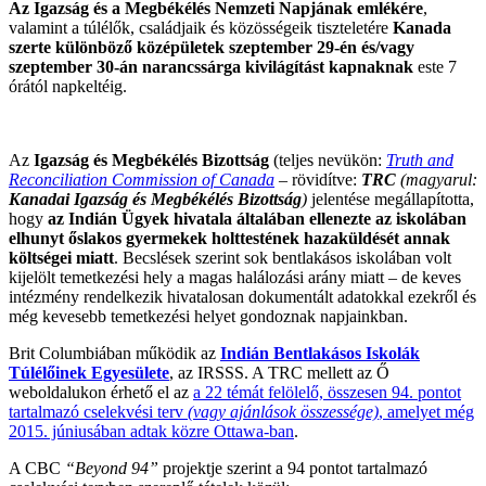
Az Igazság és a Megbékélés Nemzeti Napjának emlékére
,
valamint a túlélők, családjaik és közösségeik tiszteletére
Kanada
szerte különböző középületek szeptember 29-én és/vagy
szeptember 30-án narancssárga kivilágítást kapnaknak
este 7
órától napkeltéig.
Az
Igazság és Megbékélés Bizottság
(teljes nevükön:
Truth and
Reconciliation Commission of Canada
– rövidítve:
TRC
(magyarul:
Kanadai Igazság és Megbékélés Bizottság
)
jelentése megállapította,
hogy
az Indián Ügyek hivatala általában ellenezte az iskolában
elhunyt őslakos gyermekek holttestének hazaküldését annak
költségei miatt
. Becslések szerint sok bentlakásos iskolában volt
kijelölt temetkezési hely a magas halálozási arány miatt – de keves
intézmény rendelkezik hivatalosan dokumentált adatokkal ezekről és
még kevesebb temetkezési helyet gondoznak napjainkban.
Brit Columbiában működik az
Indián Bentlakásos Iskolák
Túlélőinek Egyesülete
, az IRSSS. A TRC mellett az Ő
weboldalukon érhető el az
a 22 témát felölelő, összesen 94. pontot
tartalmazó cselekvési terv
(vagy ajánlások összessége)
, amelyet még
2015. júniusában adtak közre Ottawa-ban
.
A CBC
“Beyond 94”
projektje szerint a 94 pontot tartalmazó