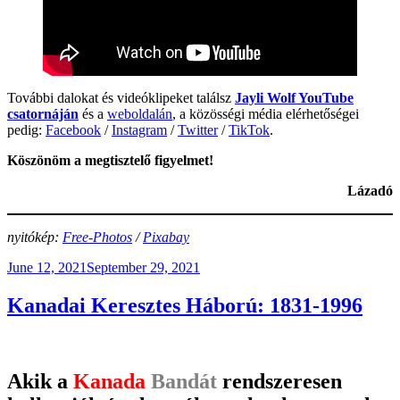
További dalokat és videóklipeket találsz
Jayli Wolf YouTube
csatornáján
és a
weboldalán
, a közösségi média elérhetőségei
pedig:
Facebook
/
Instagram
/
Twitter
/
TikTok
.
Köszönöm a megtisztelő figyelmet!
Lázadó
nyitókép:
Free-Photos
/
Pixabay
Posted
June 12, 2021
September 29, 2021
on
Kanadai Keresztes Háború: 1831-1996
Akik a
Kanada
Bandát
rendszeresen