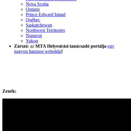
Nova Scotia
Ontario
Prince Edward Island
Québec
Saskatchewan
Northwest Territories
Nunavut
Yukon
Zárszó
: az
MTA Helyesírási tanácsadó portálja
egy
nagyon hasznos weboldal
!
Zenék: