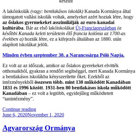
készült
A lakóiskolák
(vagy: bentlakásos iskolák)
Kanada Kormánya által
támogatott vallási iskolák voltak, amelyeket azért hoztak létre, hogy
az őslakos gyermekeket asszimilálják az euro-kanadai
kultúrába
. Bár az első lakóiskolákat
Új-Franciaországban
(a
későbbi Kanada keleti területein élő francia kolónia az 1700-as
években a)
hozták létre, ez a kifejezés általában az 1880. után
alapított iskolákat jelöli.
Minden évben szeptember 30. a Narancssárga Póló Napja.
Ez volt az az időszak, amikor az őslakos gyerekeket elvitték
otthonaikból, gyakran a rendőri segítséggel, mert Kanada Kormánya
a bentlakásos iskolákba kényszerítette őket. Ezekből az
intézményekből
összesen több. mint 130 működött Kanadában
1831 és 1996 között
.
1931-ben 80 bentlakásos iskola működött
Kanadában
– ez volt a legtöbb, egyidejűleg működtetett
“tanintézmény”.
“A
Continue reading
Posted
Narancssárga
June 6, 2020
November 1, 2020
on
Póló
Története”
Agyarország Ormánya