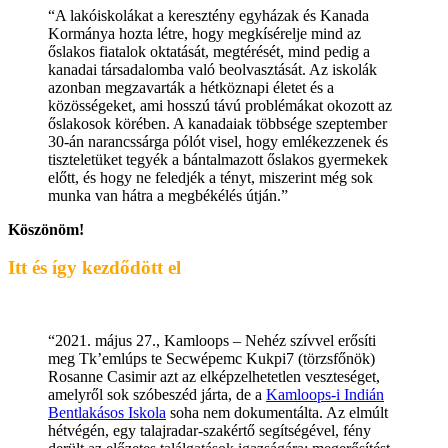
“A lakóiskolákat a keresztény egyházak és Kanada
Kormánya hozta létre, hogy megkísérelje mind az
őslakos fiatalok oktatását, megtérését, mind pedig a
kanadai társadalomba való beolvasztását. Az iskolák
azonban megzavarták a hétköznapi életet és a
közösségeket, ami hosszú távú problémákat okozott az
őslakosok körében. A kanadaiak többsége szeptember
30-án narancssárga pólót visel, hogy emlékezzenek és
tiszteletüket tegyék a bántalmazott őslakos gyermekek
előtt, és hogy ne feledjék a tényt, miszerint még sok
munka van hátra a megbékélés útján.”
Köszönöm!
Itt és így kezdődött el
“2021. május 27., Kamloops – Nehéz szívvel erősíti
meg Tk’emlúps te Secwépemc Kukpi7 (törzsfőnök)
Rosanne Casimir azt az elképzelhetetlen veszteséget,
amelyről sok szóbeszéd járta, de a
Kamloops-i Indián
Bentlakásos Iskola
soha nem dokumentálta. Az elmúlt
hétvégén, egy talajradar-szakértő segítségével, fény