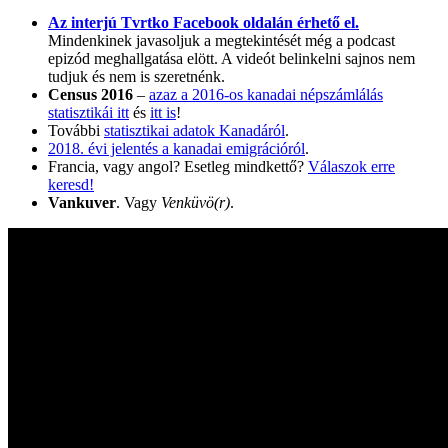
Az interjú Tvrtko Facebook oldalán érhető el.
Mindenkinek javasoljuk a megtekintését még a podcast
epizód meghallgatása elött. A videót belinkelni sajnos nem
tudjuk és nem is szeretnénk.
Census 2016
–
azaz a 2016-os kanadai népszámlálás
statisztikái itt
és
itt is
!
További
statisztikai adatok Kanadáról
.
2018. évi jelentés a kanadai emigrációról
.
Francia, vagy angol? Esetleg mindkettő?
Válaszok erre
keresd!
Vankuver
. Vagy
Venküvö(r)
.