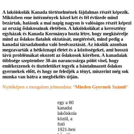
A lakóiskolák Kanada történelmének fájdalmas részét képezik.
Miközben eme intézmények közel két és fél évtizede mind
bezártak, hatásuk a mai napig nagyon is valóságos részét képezi
az ország őslakosainak életében. A lakóiskolákat a keresztény
egyházak és Kanada Kormánya hozta létre, hogy megkísérelje
mind az őslakos fiatalok oktatását, megtérését, mind pedig a
kanadai társadalomba való beolvasztását. Az iskolák azonban
megzavarták a hétköznapi életet és a közösségeket, ami hosszú
távú problémákat okozott az őslakosok körében. A kanadaiak
többsége szeptember 30-án narancssárga pólót visel, hogy
emlékezzenek és tiszteletüket tegyék a bántalmazott őslakos
gyermekek előtt, és hogy ne feledjék a tényt, miszerint még sok
munka van hátra a megbékélés útján.
Nyitóképen a mozgalom jelmondata: “
Minden Gyermek Számít
“
egy a 80
kanadai
lakóiskola
közül, a
fotó
1921-ben