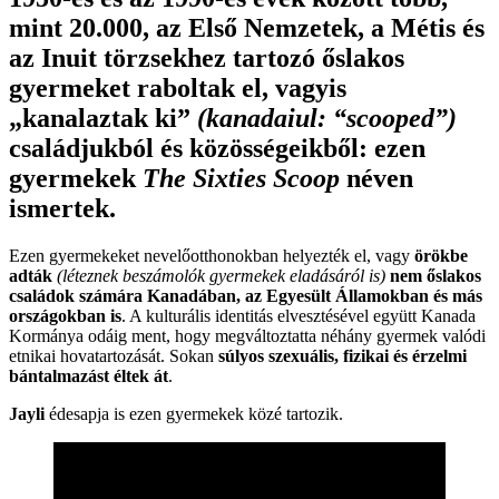
mint 20.000, az Első Nemzetek, a Métis és
az Inuit törzsekhez tartozó őslakos
gyermeket raboltak el, vagyis
„kanalaztak ki”
(kanadaiul: “scooped”)
családjukból és közösségeikből: ezen
gyermekek
The Sixties Scoop
néven
ismertek.
Ezen gyermekeket nevelőotthonokban helyezték el, vagy
örökbe
adták
(léteznek beszámolók gyermekek eladásáról is)
nem őslakos
családok számára Kanadában, az Egyesült Államokban és más
országokban is
. A kulturális identitás elvesztésével együtt Kanada
Kormánya odáig ment, hogy megváltoztatta néhány gyermek valódi
etnikai hovatartozását. Sokan
súlyos szexuális, fizikai és érzelmi
bántalmazást éltek át
.
Jayli
édesapja is ezen gyermekek közé tartozik.