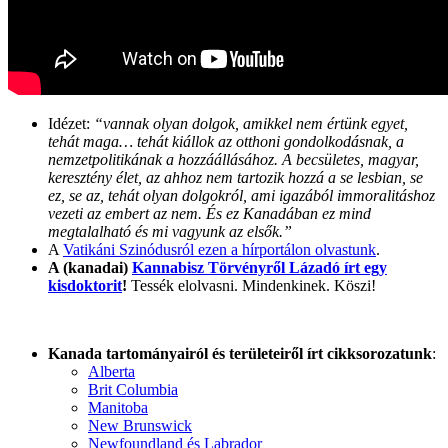
Idézet:
“vannak olyan dolgok, amikkel nem értünk egyet,
tehát maga… tehát kiállok az otthoni gondolkodásnak, a
nemzetpolitikának a hozzáállásához. A becsületes, magyar,
keresztény élet, az ahhoz nem tartozik hozzá a se lesbian, se
ez, se az, tehát olyan dolgokról, ami igazából immoralitáshoz
vezeti az embert az nem. És ez Kanadában ez mind
megtalalható és mi vagyunk az elsők.”
A
Vatikáni Szinódusról ezen a hírportálon olvastunk
.
A (kanadai)
Kannabisz Törvényről Lázadó írt egy
kisdoktorit
!
Tessék elolvasni. Mindenkinek. Köszi!
Kanada tartományairól és területeiről írt cikksorozatunk
:
Alberta
Brit Columbia
Manitoba
New Brunswick
Newfoundland és Labrador