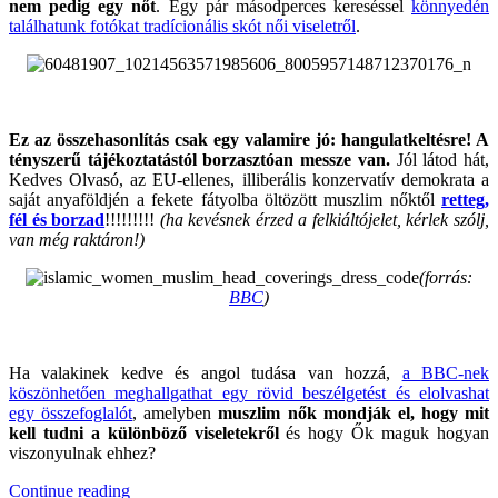
nem pedig egy nőt
. Egy pár másodperces kereséssel
könnyedén
találhatunk fotókat tradícionális skót női viseletről
.
.
Ez az összehasonlítás csak egy valamire jó: hangulatkeltésre! A
tényszerű tájékoztatástól borzasztóan messze van.
Jól látod hát,
Kedves Olvasó, az EU-ellenes, illiberális konzervatív demokrata a
saját anyaföldjén a fekete fátyolba öltözött muszlim nőktől
retteg,
fél és borzad
!!!!!!!!!
(ha kevésnek érzed a felkiáltójelet, kérlek szólj,
van még raktáron!)
(forrás:
BBC
)
.
Ha valakinek kedve és angol tudása van hozzá,
a BBC-nek
köszönhetően meghallgathat egy rövid beszélgetést és elolvashat
egy összefoglalót
, amelyben
muszlim nők mondják el, hogy mit
kell tudni a különböző viseletekről
és hogy Ők maguk hogyan
viszonyulnak ehhez?
“Agyarország
Continue reading