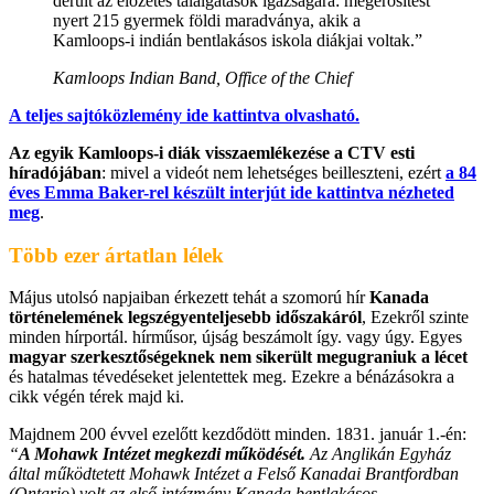
derült az előzetes találgatások igazságára: megerősítést
nyert 215 gyermek földi maradványa, akik a
Kamloops-i indián bentlakásos iskola diákjai voltak.”
Kamloops Indian Band, Office of the Chief
A teljes sajtóközlemény ide kattintva olvasható.
Az egyik Kamloops-i diák visszaemlékezése a CTV esti
híradójában
: mivel a videót nem lehetséges beilleszteni, ezért
a 84
éves Emma Baker-rel készült interjút ide kattintva nézheted
meg
.
Több ezer ártatlan lélek
Május utolsó napjaiban érkezett tehát a szomorú hír
Kanada
történelemének legszégyenteljesebb időszakáról
, Ezekről szinte
minden hírportál. hírműsor, újság beszámolt így. vagy úgy. Egyes
magyar szerkesztőségeknek nem sikerült megugraniuk a lécet
és hatalmas tévedéseket jelentettek meg. Ezekre a bénázásokra a
cikk végén térek majd ki.
Majdnem 200 évvel ezelőtt kezdődött minden. 1831. január 1.-én:
“
A Mohawk Intézet megkezdi működését.
Az Anglikán Egyház
által működtetett Mohawk Intézet a Felső Kanadai Brantfordban
(Ontario) volt az első intézmény Kanada bentlakásos