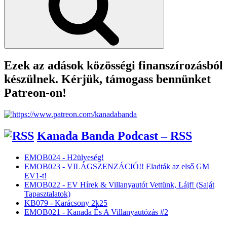
Ezek az adások közösségi finanszírozásból
készülnek. Kérjük, támogass bennünket
Patreon-on!
Kanada Banda Podcast – RSS
EMOB024 - H2ülyeség!
EMOB023 - VILÁGSZENZÁCIÓ!! Eladták az első GM
EV1-t!
EMOB022 - EV Hírek & Villanyautót Vettünk, Lájf! (Saját
Tapasztalatok)
KB079 - Karácsony 2k25
EMOB021 - Kanada És A Villanyautózás #2