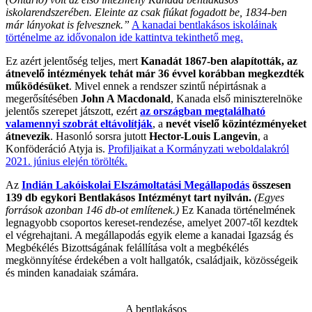
iskolarendszerében. Eleinte az csak fiúkat fogadott be, 1834-ben
már lányokat is felvesznek.”
A kanadai bentlakásos iskoláinak
történelme az idővonalon ide kattintva tekinthető meg.
Ez azért jelentőség teljes, mert
Kanadát 1867-ben alapították, az
átnevelő intézmények tehát már 36 évvel korábban megkezdték
működésüket
. Mivel ennek a rendszer szintű népirtásnak a
megerősítésében
John A Macdonald
, Kanada első miniszterelnöke
jelentős szerepet játszott, ezért
az országban megtalálható
valamennyi szobrát eltávolítják
, a
nevét viselő közintézményeket
átnevezik
. Hasonló sorsra jutott
Hector-Louis Langevin
, a
Konföderáció Atyja is.
Profiljaikat a Kormányzati weboldalakról
2021. június elején törölték.
Az
Indián Lakóiskolai Elszámoltatási Megállapodás
összesen
139 db egykori Bentlakásos Intézményt tart nyilván.
(Egyes
források azonban 146 db-ot említenek.)
Ez Kanada történelmének
legnagyobb csoportos kereset-rendezése, amelyet 2007-től kezdtek
el végrehajtani. A megállapodás egyik eleme a kanadai Igazság és
Megbékélés Bizottságának felállítása volt a megbékélés
megkönnyítése érdekében a volt hallgatók, családjaik, közösségeik
és minden kanadaiak számára.
A bentlakásos