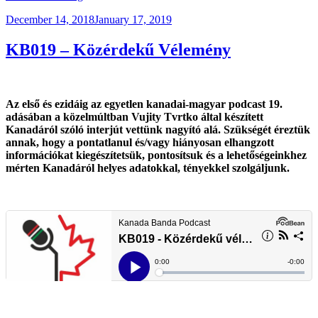
Ormánya”
Posted
December 14, 2018
January 17, 2019
on
KB019 – Közérdekű Vélemény
Az első és ezidáig az egyetlen kanadai-magyar podcast 19.
adásában a közelmúltban Vujity Tvrtko által készített
Kanadáról szóló interjút vettünk nagyító alá. Szükségét éreztük
annak, hogy a pontatlanul és/vagy hiányosan elhangzott
információkat kiegészítetsük, pontosítsuk és a lehetőségeinkhez
mérten Kanadáról helyes adatokkal, tényekkel szolgáljunk.