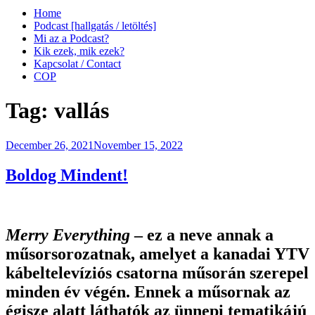
Home
Podcast [hallgatás / letöltés]
Mi az a Podcast?
Kik ezek, mik ezek?
Kapcsolat / Contact
COP
Tag:
vallás
Posted
December 26, 2021
November 15, 2022
on
Boldog Mindent!
Merry Everything
– ez a neve annak a
műsorsorozatnak, amelyet a kanadai YTV
kábeltelevíziós csatorna műsorán szerepel
minden év végén. Ennek a műsornak az
égisze alatt láthatók az ünnepi tematikájú