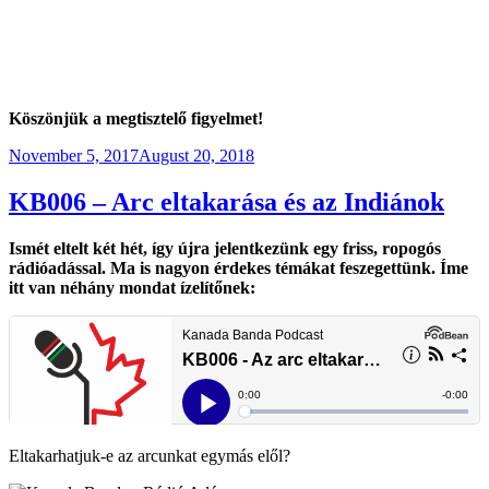
Köszönjük a megtisztelő figyelmet!
Posted
November 5, 2017
August 20, 2018
on
KB006 – Arc eltakarása és az Indiánok
Ismét eltelt két hét, így újra jelentkezünk egy friss, ropogós
rádióadással. Ma is nagyon érdekes témákat feszegettünk. Íme
itt van néhány mondat ízelítőnek:
Eltakarhatjuk-e az arcunkat egymás elől?