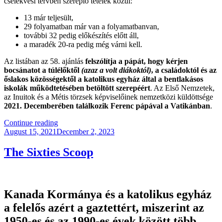
cselekvési tervben szereplő tételek közül:
13 már teljesült,
29 folyamatban már van a folyamatbanvan,
további 32 pedig előkészítés előtt áll,
a maradék 20-ra pedig még várni kell.
Az listában az 58. ajánlás
felszólítja a pápát, hogy kérjen
bocsánatot a túlélőktől
(azaz a volt diákoktól)
, a családoktól és az
őslakos közösségektől a katolikus egyház által a bentlakásos
iskolák működtetésében betöltött szerepéért
. Az Első Nemzetek,
az Inuitok és a Métis törzsek képviselőinek nemzetközi küldöttsége
2021. Decemberében találkozik Ferenc pápával a Vatikánban
.
“Szeptember
Continue reading
Posted
30:
August 15, 2021
December 2, 2023
on
Az
Igazság
The Sixties Scoop
És
A
Megbékélés
Nemzeti
Kanada Kormánya és a katolikus egyház
Napja”
a felelős azért a gaztettért, miszerint az
1950-es és az 1990-es évek között több,