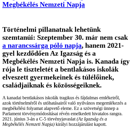
Megbékélés Nemzeti Napja
Történelmi pillanatnak lehetünk
szemtanúi: Szeptember 30. már nem csak
a narancssárga póló napja
, hanem 2021-
gyel kezdődően
Az Igazság és a
Megbékélés Nemzeti Napja
is. Kanada így
rója le tiszteletét a bentlakásos iskolák
elveszett gyermekeinek és túlélőinek,
családjaiknak és közösségeiknek.
A kanadai bentlakásos iskolák tragikus és fájdalmas emlékeiről,
azok történelméről és utóhatásairól való nyilvános megemlékezés a
megbékélési folyamat alapvető eleme. Ez a szövetségi ünnep a
Parlament törvénymódosításai révén emelkedett hivatalos rangra.
2021. június 3-án a C-5 törvényjavaslat
(Az Igazság és a
Megbékélés Nemzeti Napja)
királyi hozzájárulást kapott.