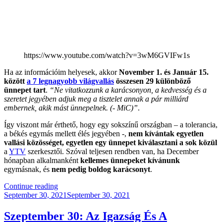
https://www.youtube.com/watch?v=3wM6GVIFw1s
Ha az információim helyesek, akkor
November 1. és Január 15.
között
a 7 legnagyobb világvallás
összesen 29 különböző
ünnepet tart
.
“Ne vitatkozzunk a karácsonyon, a kedvesség és a
szeretet jegyében adjuk meg a tisztelet annak a pár milliárd
embernek, akik mást ünnepelnek. (- MiC)”
.
Így viszont már érthető, hogy egy sokszínű országban – a tolerancia,
a békés egymás mellett élés jegyében -,
nem kívántak egyetlen
vallási közösséget, egyetlen egy ünnepet kiválasztani a sok közül
a
YTV
szerkesztői. Szóval teljesen rendben van, ha December
hónapban alkalmanként
kellemes ünnepeket kívánunk
egymásnak, és
nem pedig boldog karácsonyt
.
“Boldog
Continue reading
Posted
Mindent!”
September 30, 2021
September 30, 2021
on
Szeptember 30: Az Igazság És A