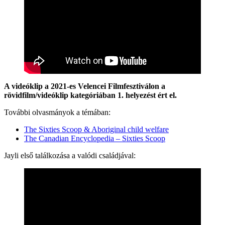
A videóklip a 2021-es Velencei Filmfesztiválon a
rövidfilm/videóklip kategóriában 1. helyezést ért el.
További olvasmányok a témában:
The Sixties Scoop & Aboriginal child welfare
The Canadian Encyclopedia – Sixties Scoop
Jayli első találkozása a valódi családjával: