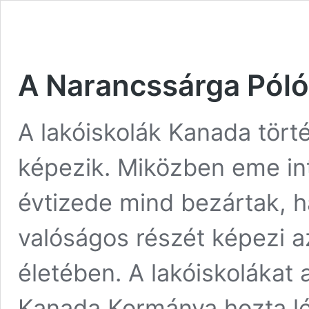
A Narancssárga Póló
A lakóiskolák Kanada tört
képezik. Miközben eme in
évtizede mind bezártak, h
valóságos részét képezi a
életében. A lakóiskolákat
Kanada Kormánya hozta lé