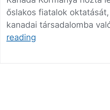
őslakos fiatalok oktatását
kanadai társadalomba val
A
reading
Narancssárga
Póló
Története