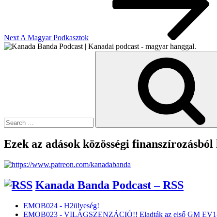
Next
A Magyar Podkasztok
Search
for:
Ezek az adások közösségi finanszírozásból
Kanada Banda Podcast – RSS
EMOB024 - H2ülyeség!
EMOB023 - VILÁGSZENZÁCIÓ!! Eladták az első GM EV1-