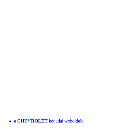
a
CH
EV
ROLET
kanadai weboldala