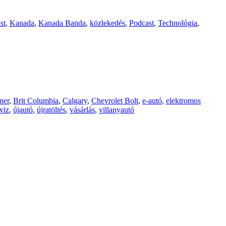
st
,
Kanada
,
Kanada Banda
,
közlekedés
,
Podcast
,
Technológia
,
ner
,
Brit Columbia
,
Calgary
,
Chevrolet Bolt
,
e-autó
,
elektromos
viz
,
újautó
,
újratöltés
,
vásárlás
,
villanyautó