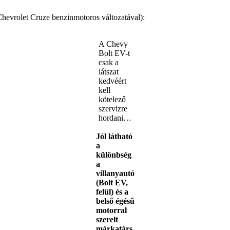
Chevrolet Cruze benzinmotoros változatával):
A Chevy
Bolt EV-t
csak a
látszat
kedvéért
kell
kötelező
szervizre
hordani…
Jól látható
a
különbség
a
villanyautó
(Bolt EV,
felül) és a
belső égésű
motorral
szerelt
márkatárs