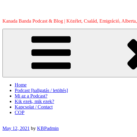
Skip
to
content
Kanada Banda Podcast & Blog | Közélet, Család, Emigráció, Alberta,
Home
Podcast [hallgatás / letöltés]
Mi az a Podcast?
Kik ezek, mik ezek?
Kapcsolat / Contact
COP
Posted
May 12, 2021
by
KBPadmin
on