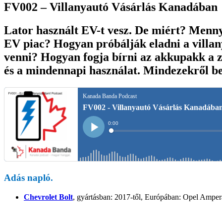
FV002 – Villanyautó Vásárlás Kanadában
Lator használt EV-t vesz
. De miért? Menny
EV piac? Hogyan próbálják eladni a villa
venni? Hogyan fogja bírni az akkupakk a zo
és a mindennapi használat. Mindezekről b
Adás napló.
Chevrolet Bolt
, gyártásban: 2017-től, Európában: Opel Amper