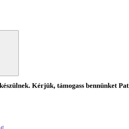
Search
 készülnek. Kérjük, támogass bennünket Pa
t!