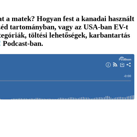
t a matek? Hogyan fest a kanadai használt
széd tartományban, vagy az USA-ban EV-t
góriák, töltési lehetőségek, karbantartás
!
Podcast
-ban.