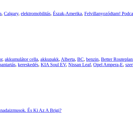
a
,
Calgary
,
elektromobilitás
,
Észak-Amerika
,
Felvillanyozódtam! Podca
or
,
akkumulátor cella
,
akkupakk
,
Alberta
,
BC
,
benzin
,
Better Routeplan
bantartás
,
kereskedés
,
KIA Soul EV
,
Nissan Leaf
,
Opel Ampera-E
,
szer
adaizmusok. És Ki Az A Brigi?