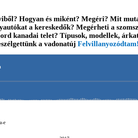
iből? Hogyan és miként? Megéri? Mit muta
nyautókat a kereskedők? Megérheti a szom
rd kanadai telet? Típusok, modellek, árkate
eszélgettünk a vadonatúj
Felvillanyozódtam
a-e