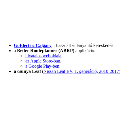
GoElectric Calgary
– használt villanyautó kereskedés
a
Better Routeplanner (ABRP)
applikáció:
hivatalos weboldala
,
az Apple Store-ban
,
a Google Play-ben
.
a csúnya Leaf
(
Nissan Leaf EV, 1. generáció, 2010-2017
):