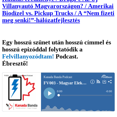
Villanyautó Magyarországon? / Amerikai
Biodízel vs. Pickup Trucks / A “Nem fizeti
meg senki!”-hálózatfejlesztés
Egy hosszú szünet után hosszú címmel és
hosszú epizóddal folytatódik a
Felvillanyozódtam!
Podcast
.
Ébresztő!