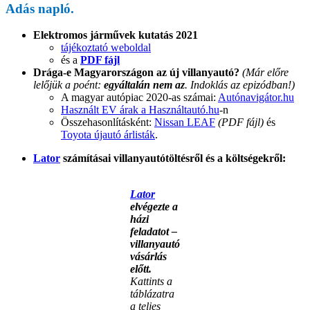
Adás napló.
Elektromos járművek kutatás 2021
tájékoztató weboldal
és a
PDF fájl
Drága-e Magyarországon az új villanyautó?
(Már előre
lelőjük a poént:
egyáltalán nem az
. Indoklás az epizódban!)
A magyar autópiac 2020-as számai:
Autónavigátor.hu
Használt EV árak a Használtautó.hu
-n
Összehasonlításként:
Nissan LEAF
(PDF fájl)
és
Toyota újautó árlisták
.
Lator
számításai villanyautótöltésről és a költségekről:
Lator
elvégezte a
házi
feladatot –
villanyautó
vásárlás
előtt.
Kattints a
táblázatra
a teljes