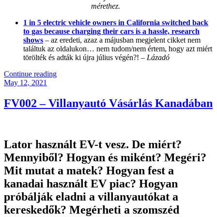
mérethez.
1 in 5 electric vehicle owners in California switched back
to gas because charging their cars is a hassle, research
shows
– az eredeti, azaz a májusban megjelent cikket nem
találtuk az oldalukon… nem tudom/nem értem, hogy azt miért
törölték és adták ki újra július végén?!
– Lázadó
“FV003
Continue reading
Posted
–
May 12, 2021
on
Magyar
Elektromos
FV002 – Villanyautó Vásárlás Kanadában
Járművek
Kutatás
eredménye
/
Lator használt EV-t vesz
. De miért?
Drága-
e
Mennyiből? Hogyan és miként? Megéri?
Az
Mit mutat a matek? Hogyan fest a
Új
Villanyautó
kanadai használt EV piac? Hogyan
Magyarországon?
próbálják eladni a villanyautókat a
/
Amerikai
kereskedők? Megérheti a szomszéd
Biodízel