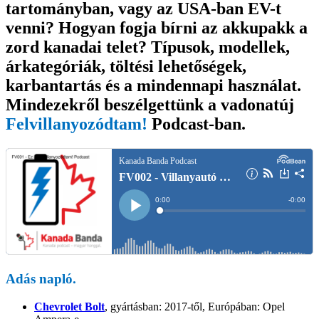
tartományban, vagy az USA-ban EV-t
vs.
Pickup
venni? Hogyan fogja bírni az akkupakk a
Trucks
zord kanadai telet? Típusok, modellek,
/
A
árkategóriák, töltési lehetőségek,
“Nem
karbantartás és a mindennapi használat.
fizeti
meg
Mindezekről beszélgettünk a vadonatúj
senki!”-
Felvillanyozódtam!
Podcast
-ban.
hálózatfejlesztés”
Adás napló.
Chevrolet Bolt
, gyártásban: 2017-től, Európában: Opel