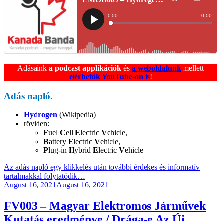
Adásaink
a podcast applikációk
és
a weboldalunk
mellett
elérhetők YouTube-on is
!
Adás napló.
Hydrogen
(Wikipedia)
röviden:
F
uel
C
ell
E
lectric
V
ehicle,
B
attery
E
lectric
V
ehicle,
P
lug-in
H
ybrid
E
lectric
V
ehicle
Az adás napló egy klikkelés után további érdekes és informatív
tartalmakkal folytatódik…
Posted
August 16, 2021
August 16, 2021
on
FV003 – Magyar Elektromos Járművek
Kutatás eredménye / Drága-e Az Új