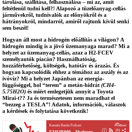
tárolása, szállítása, felhasználása – mi az,
amit
feltétlenül tudni kell
?! Alapozó a tüzelőanyag-cellás
járművekről, tudnivalók az előnyökről és a
hátrányokról, mindarról, amiről rajtunk kívül senki
sem beszél!
Hogyan áll most a hidrogén előállítás a világon? A
hidrogén mindig is a jövő üzemanyaga marad? Mi a
helyzet az üzemanyag-cellás, azaz a H2-FCEV
személyautók piacán? Használhatóság,
hozzáférhetőség, költségek, hatótáv és árazás. És
hogyan kapcsolódik ehhez a témához az aszály és az
ivóvíz? Mi a helyzet Japánban az energia-
függőséggel, hol “terem” a metán-hidrát
(CH4-
5.75H2O)
és miért emlegetjük annyit a Toyota
Mirai-t?? Ja és természetesen nem maradhat el
“bezzeg a TESLA”! Adatok, információk, válaszok
a kérdések és
folytatása következik
!