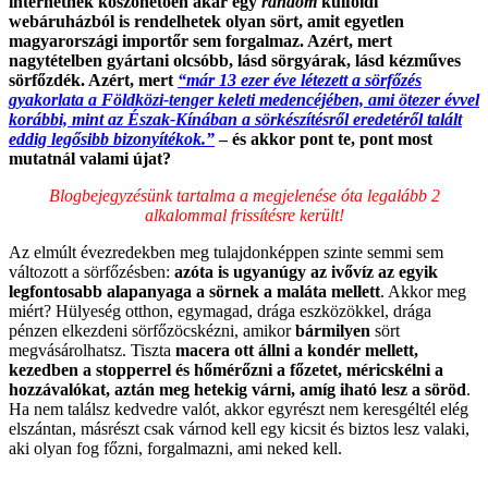
internetnek köszönetően akár egy
random
külföldi
webáruházból is rendelhetek olyan sört, amit egyetlen
magyarországi importőr sem forgalmaz. Azért, mert
nagytételben gyártani olcsóbb, lásd sörgyárak, lásd kézműves
sörfőzdék. Azért, mert
“már 13 ezer éve létezett a sörfőzés
gyakorlata a Földközi-tenger keleti medencéjében, ami ötezer évvel
korábbi, mint az Észak-Kínában a sörkészítésről eredetéről talált
eddig legősibb bizonyítékok.”
– és akkor pont te, pont most
mutatnál valami újat?
Blogbejegyzésünk tartalma a megjelenése óta legalább 2
alkalommal frissítésre került!
Az elmúlt évezredekben meg tulajdonképpen szinte semmi sem
változott a sörfőzésben:
azóta is ugyanúgy az ivővíz az egyik
legfontosabb alapanyaga a sörnek a maláta mellett
. Akkor meg
miért? Hülyeség otthon, egymagad, drága eszközökkel, drága
pénzen elkezdeni sörfőzöcskézni, amikor
bármilyen
sört
megvásárolhatsz. Tiszta
macera ott állni a kondér mellett,
kezedben a stopperrel és hőmérőzni a főzetet, méricskélni a
hozzávalókat, aztán meg hetekig várni, amíg iható lesz a söröd
.
Ha nem találsz kedvedre valót, akkor egyrészt nem keresgéltél elég
elszántan, másrészt csak várnod kell egy kicsit és biztos lesz valaki,
aki olyan fog főzni, forgalmazni, ami neked kell.