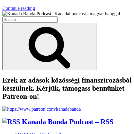
“Miért
Continue reading
Hülyeség
Search
A
for:
Házi
Search
Sörfőzés?
(Frissítve!)”
Ezek az adások közösségi finanszírozásból
készülnek. Kérjük, támogass bennünket
Patreon-on!
Kanada Banda Podcast – RSS