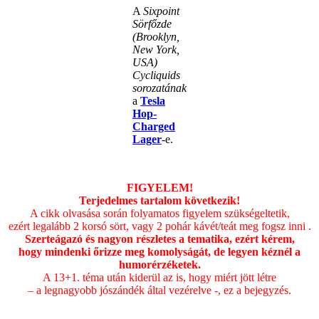
A
Sixpoint
Sörfőzde
(Brooklyn,
New York,
USA)
Cycliquids
sorozatának
a
Tesla
Hop-
Charged
Lager
-e.
.
FIGYELEM!
Terjedelmes tartalom következik!
A cikk olvasása során folyamatos figyelem szükségeltetik,
ezért legalább 2 korsó sört, vagy 2 pohár kávét/teát meg fogsz inni .
Szerteágazó és nagyon részletes a tematika, ezért kérem,
hogy mindenki őrizze meg komolyságát, de legyen kéznél a
humorérzéketek.
A 13+1. téma után kiderül az is, hogy miért jött létre
– a legnagyobb jószándék által vezérelve -, ez a bejegyzés.
.