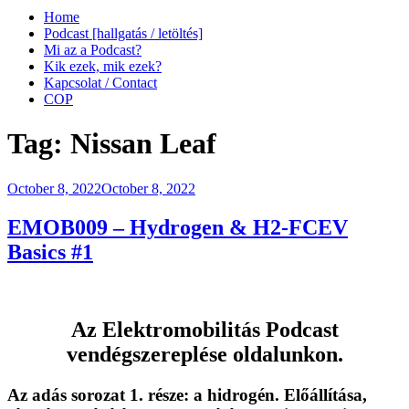
Home
Podcast [hallgatás / letöltés]
Mi az a Podcast?
Kik ezek, mik ezek?
Kapcsolat / Contact
COP
Tag:
Nissan Leaf
Posted
October 8, 2022
October 8, 2022
on
EMOB009 – Hydrogen & H2-FCEV
Basics #1
Az
Elektromobilitás Podcast
vendégszereplése oldalunkon.
Az adás sorozat 1. része:
a hidrogén
. Előállítása,