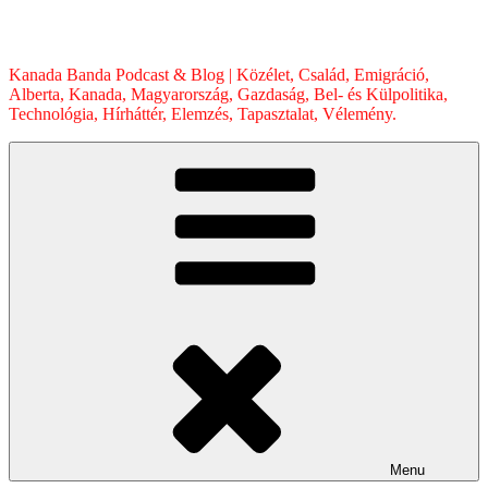
Skip
to
content
Kanada Banda Podcast & Blog | Közélet, Család, Emigráció,
Alberta, Kanada, Magyarország, Gazdaság, Bel- és Külpolitika,
Technológia, Hírháttér, Elemzés, Tapasztalat, Vélemény.
Menu