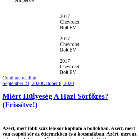
Ampera-e
2017
Chevrolet
Bolt EV
2017
Chevrolet
Bolt EV
2017
Chevrolet
Bolt EV
“FV002
Continue reading
Posted
–
September 21, 2020
October 8, 2020
on
Villanyautó
Vásárlás
Miért Hülyeség A Házi Sörfőzés?
Kanadában”
(Frissítve!)
Azért, mert több száz féle sör kapható a boltokban. Azért, mert
van csapolt sör az éttermekben és a kocsmákban. Azért, mert az