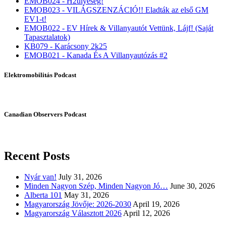
EMOB024 - H2ülyeség!
EMOB023 - VILÁGSZENZÁCIÓ!! Eladták az első GM
EV1-t!
EMOB022 - EV Hírek & Villanyautót Vettünk, Lájf! (Saját
Tapasztalatok)
KB079 - Karácsony 2k25
EMOB021 - Kanada És A Villanyautózás #2
Elektromobilitás Podcast
Canadian Observers Podcast
Recent Posts
Nyár van!
July 31, 2026
Minden Nagyon Szép, Minden Nagyon Jó…
June 30, 2026
Alberta 101
May 31, 2026
Magyarország Jövője: 2026-2030
April 19, 2026
Magyarország Választott 2026
April 12, 2026