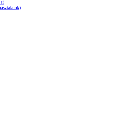
t!
asztalatok)