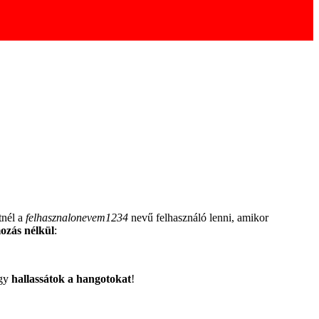
tnél a
felhasznalonevem1234
nevű felhasználó lenni, amikor
ozás nélkül
:
ogy
hallassátok a hangotokat
!