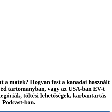
t a matek? Hogyan fest a kanadai használt
széd tartományban, vagy az USA-ban EV-t
góriák, töltési lehetőségek, karbantartás
!
Podcast
-ban.