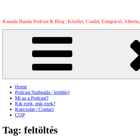
Skip
to
content
Kanada Banda Podcast & Blog | Közélet, Család, Emigráció, Alberta,
Home
Podcast [hallgatás / letöltés]
Mi az a Podcast?
Kik ezek, mik ezek?
Kapcsolat / Contact
COP
Tag:
feltöltés