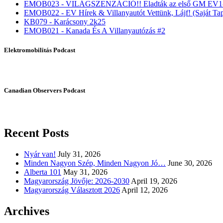
EMOB023 - VILÁGSZENZÁCIÓ!! Eladták az első GM EV1-
EMOB022 - EV Hírek & Villanyautót Vettünk, Lájf! (Saját Tap
KB079 - Karácsony 2k25
EMOB021 - Kanada És A Villanyautózás #2
Elektromobilitás Podcast
Canadian Observers Podcast
Recent Posts
Nyár van!
July 31, 2026
Minden Nagyon Szép, Minden Nagyon Jó…
June 30, 2026
Alberta 101
May 31, 2026
Magyarország Jövője: 2026-2030
April 19, 2026
Magyarország Választott 2026
April 12, 2026
Archives