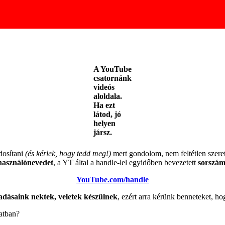
A YouTube
csatornánk
videós
aloldala.
Ha ezt
látod, jó
helyen
jársz.
dosítani
(és kérlek, hogy tedd meg!)
mert gondolom, nem feltétlen szere
lhasználónevedet
, a YT által a handle-lel egyidőben bevezetett
sorszám
YouTube.com/handle
adásaink nektek, veletek készülnek
, ezért arra kérünk benneteket, h
atban?