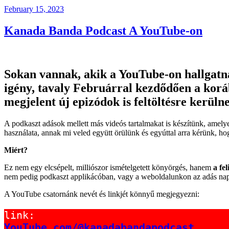
Posted
February 15, 2023
on
Kanada Banda Podcast A YouTube-on
Sokan vannak, akik a YouTube-on hallgatnak
igény, tavaly Februárral kezdődően a koráb
megjelent új epizódok is feltöltésre kerül
A podkaszt adások mellett más videós tartalmakat is készítünk, amel
használata, annak mi veled együtt örülünk és egyúttal arra kérünk, h
Miért?
Ez nem egy elcsépelt, milliószor ismételgetett könyörgés, hanem
a fe
nem pedig podkaszt applikácóban, vagy a weboldalunkon az adás napló
A YouTube csatornánk nevét és linkjét könnyű megjegyezni:
YouTube.com/@kanadabandapodcast