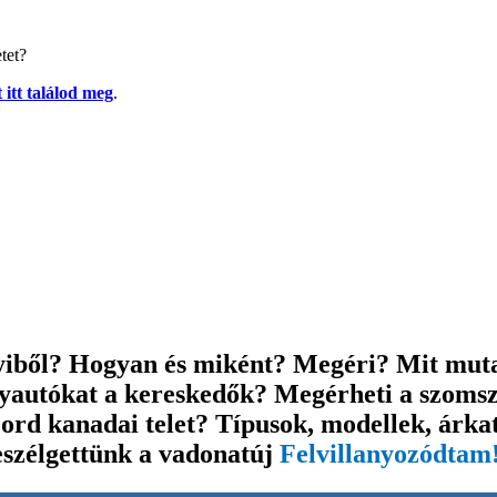
tet?
 itt találod meg
.
iből? Hogyan és miként? Megéri? Mit muta
nyautókat a kereskedők? Megérheti a szom
rd kanadai telet? Típusok, modellek, árkate
eszélgettünk a vadonatúj
Felvillanyozódtam