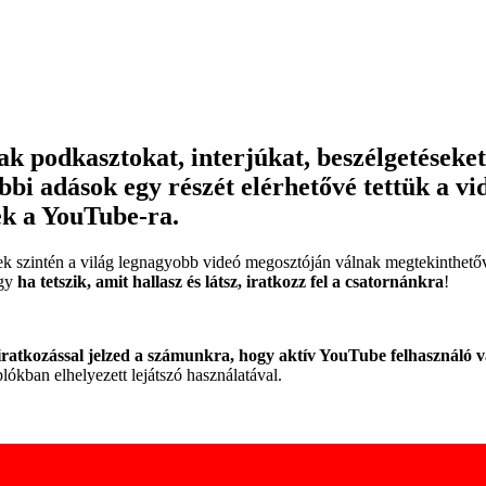
 podkasztokat, interjúkat, beszélgetéseket.
bi adások egy részét elérhetővé tettük a vi
nek a YouTube-ra.
yek szintén a világ legnagyobb videó megosztóján válnak megtekinthet
ogy
ha tetszik, amit hallasz és látsz, iratkozz fel a csatornánkra
!
liratkozással jelzed a számunkra, hogy aktív YouTube felhasználó va
kban elhelyezett lejátszó használatával.