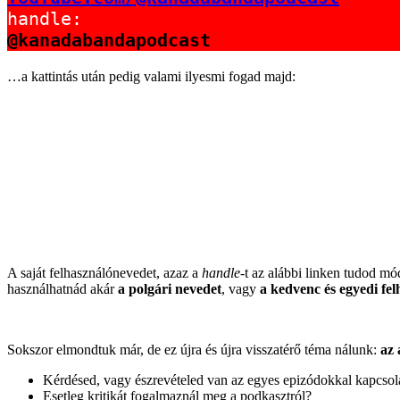
@kanadabandapodcast
…a kattintás után pedig valami ilyesmi fogad majd:
A saját felhasználónevedet, azaz a
handle
-t az alábbi linken tudod mó
használhatnád akár
a polgári nevedet
, vagy
a kedvenc és egyedi fe
Sokszor elmondtuk már, de ez újra és újra visszatérő téma nálunk:
az 
Kérdésed, vagy észrevételed van az egyes epizódokkal kapcsol
Esetleg kritikát fogalmaznál meg a podkasztról?