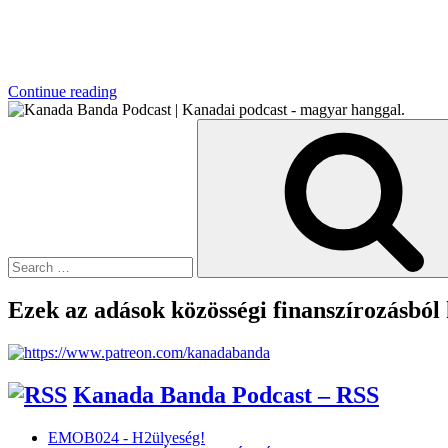
“FV002
Continue reading
–
Search
Villanyautó
for:
Vásárlás
Kanadában”
Ezek az adások közösségi finanszírozásból
Kanada Banda Podcast – RSS
EMOB024 - H2ülyeség!