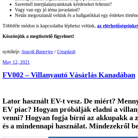
Szeretnél interjúalanyainknak kérdeseket feltenni?
Vagy van egy jó téma javaslatod?
Netán megosztanál velünk és a hallgatókkal egy érdekes történe
Többféle módon is kapcsolatba léphetsz velünk,
az elérhetőségeinket
Köszönjük a megtisztelő figyelmet!
nyitókép:
Souvik Banerjee
/
Unsplash
Posted
May 12, 2021
on
FV002 – Villanyautó Vásárlás Kanadában
Lator használt EV-t vesz
. De miért? Menny
EV piac? Hogyan próbálják eladni a villa
venni? Hogyan fogja bírni az akkupakk a zo
és a mindennapi használat. Mindezekről b