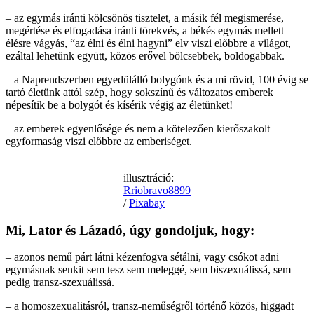
– az egymás iránti kölcsönös tisztelet, a másik fél megismerése,
megértése és elfogadása iránti törekvés, a békés egymás mellett
élésre vágyás, “az élni és élni hagyni” elv viszi előbbre a világot,
ezáltal lehetünk együtt, közös erővel bölcsebbek, boldogabbak.
– a Naprendszerben egyedülálló bolygónk és a mi rövid, 100 évig se
tartó életünk attól szép, hogy sokszínű és változatos emberek
népesítik be a bolygót és kísérik végig az életünket!
– az emberek egyenlősége és nem a kötelezően kierőszakolt
egyformaság viszi előbbre az emberiséget.
illusztráció:
Rriobravo8899
/
Pixabay
Mi, Lator és Lázadó, úgy gondoljuk, hogy:
– azonos nemű párt látni kézenfogva sétálni, vagy csókot adni
egymásnak senkit sem tesz sem meleggé, sem biszexuálissá, sem
pedig transz-szexuálissá.
– a homoszexualitásról, transz-neműségről történő közös, higgadt