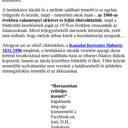
közelében.
A bentlakásos iskolát és a mellette található temetőt is az egyház
felügyelte és kezelte, majd – ismeretlen okok miatt -,
az 1960-as
években valamennyi sirkövet és fejfát eltávolíttatták
, majd a
földterület kezelésének jogát az 1970-es években visszaadták az
őslakosoknak. Mivel feljegyzésekről sincsenek információk, ezért
nem tudható, hogy melyik sírban kinek a hozzátartozója nyugszik…
Ahogyan azt az előző cikkünkben, a
Kanadai Keresztes Háború:
1831-1996
megírtuk, a bentlakásos iskolák vezetése anyagi okora
történő hivatkozással nem szállíttatta haza az elhunyt őslakos diákok
koporsóit, hanem az iskola közelében földelték el őket. Több helyütt
semmiféle nyilvántartást nem vezettek a halálesetekről és jelöletlen
(tömeg)sírokba temették el az áldozatokat.
“Borzasztóan
erőteljes
üzenet!”
–
fogalmazta
meg egy
kommentelő a
Facebook-on.
fotó: D.H.,
Saskatoon,