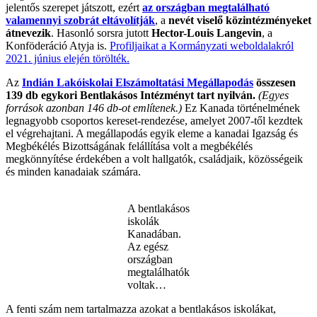
jelentős szerepet játszott, ezért
az országban megtalálható
valamennyi szobrát eltávolítják
, a
nevét viselő közintézményeket
átnevezik
. Hasonló sorsra jutott
Hector-Louis Langevin
, a
Konföderáció Atyja is.
Profiljaikat a Kormányzati weboldalakról
2021. június elején törölték.
Az
Indián Lakóiskolai Elszámoltatási Megállapodás
összesen
139 db egykori Bentlakásos Intézményt tart nyilván.
(Egyes
források azonban 146 db-ot említenek.)
Ez Kanada történelmének
legnagyobb csoportos kereset-rendezése, amelyet 2007-től kezdtek
el végrehajtani. A megállapodás egyik eleme a kanadai Igazság és
Megbékélés Bizottságának felállítása volt a megbékélés
megkönnyítése érdekében a volt hallgatók, családjaik, közösségeik
és minden kanadaiak számára.
A bentlakásos
iskolák
Kanadában.
Az egész
országban
megtalálhatók
voltak…
A fenti szám nem tartalmazza azokat a bentlakásos iskolákat,