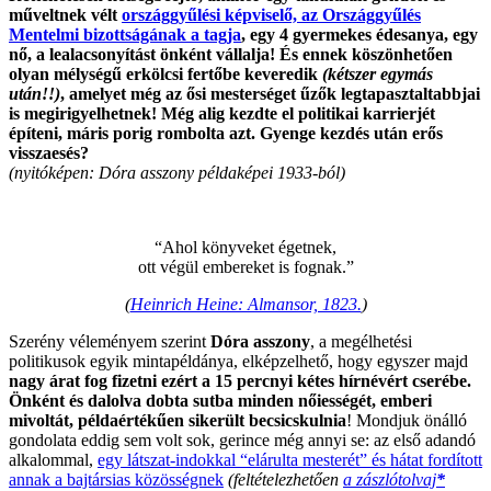
műveltnek vélt
országgyűlési képviselő, az Országgyűlés
Mentelmi bizottságának a tagja
, egy 4 gyermekes édesanya, egy
nő, a lealacsonyítást önként vállalja! És ennek köszönhetően
olyan mélységű erkölcsi fertőbe keveredik
(kétszer egymás
után!!)
, amelyet még az ősi mesterséget űzők legtapasztaltabbjai
is megirigyelhetnek! Még alig kezdte el politikai karrierjét
építeni, máris porig rombolta azt. Gyenge kezdés után erős
visszaesés?
(nyitóképen: Dóra asszony példaképei 1933-ból)
.
“Ahol könyveket égetnek,
ott végül embereket is fognak.”
(
Heinrich Heine: Almansor, 1823.
)
Szerény véleményem szerint
Dóra asszony
, a megélhetési
politikusok egyik mintapéldánya, elképzelhető, hogy egyszer majd
nagy árat fog fizetni ezért a 15 percnyi kétes hírnévért cserébe.
Önként és dalolva dobta sutba minden nőiességét, emberi
mivoltát, példaértékűen sikerült becsicskulnia
! Mondjuk önálló
gondolata eddig sem volt sok, gerince még annyi se: az első adandó
alkalommal,
egy látszat-indokkal “elárulta mesterét” és hátat fordított
annak a bajtársias közösségnek
(feltételezhetően
a zászlótolvaj
*