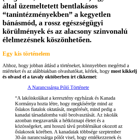
által üzemeltetett bentlakásos
“tanintézményekben” a kegyetlen
bánásmód, a rossz egészségügyi
körülmények és az alacsony szinvonalú
élelmezésnek köszönhetően.
Egy kis történelem
Ahhoz, hogy jobban átlásd a történeket, könnyebben megértsd a
miérteket és az alábbiakban olvashatókat, kérlek, hogy
most kikkelj
és olvasd el a tavaly októberben írt cikkemet
:
A Narancssárga Póló Története
“A lakóiskolákat a keresztény egyházak és Kanada
Kormánya hozta létre, hogy megkísérelje mind az
őslakos fiatalok oktatását, megtérését, mind pedig a
kanadai társadalomba való beolvasztását. Az iskolák
azonban megzavarták a hétköznapi életet és a
közösségeket, ami hosszú távú problémákat okozott az
őslakosok körében. A kanadaiak többsége szeptember
30-án narancssárga pólót visel, hogy emlékezzenek és