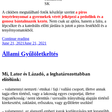
SK
A cikkben megtalálható fotók készítóje szerint
a piros
tenyérlenyomat a gyermekek vérét jelképezi a pedofilok és a
gonosz bántalmazók kezén
. Nem csak az ajtóra, hanem a falra, a
lépcsőkre és a katedrális előtti járdára is jutott a piros festékből és a
tenyérnyomatokból.
“Kanadai
Continue reading
Posted
Keresztes
June 21, 2021
June 21, 2021
on
Háború:
Gyermekek
Állami Gyűlöletkeltés
Voltunk!”
Mi, Lator és Lázadó, a leghatározottabban
elítélünk:
– valamennyi nemzeti / etnikai / faji / vallási csoport, illetve annak
tagja ellen történő, vagy a lakosság egyes csoportjai, illetve
fogyatékosság / nemi identitás / szexuális irányultság alapján történő
kirekesztést, zaklatást, erőszakra, vagy gyűlöletre uszítást!
– valamennyi, az alapvető emberi jogok korlátozására tett legapróbb