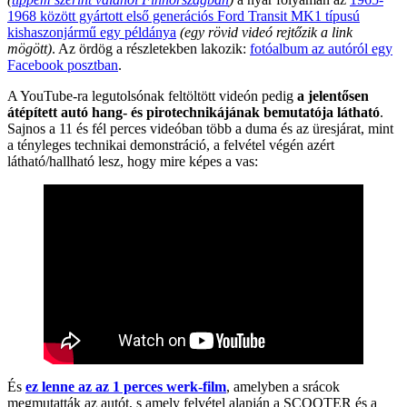
1968 között gyártott első generációs Ford Transit MK1 típusú
kishaszonjármű egy példánya
(egy rövid videó rejtőzik a link
mögött)
. Az ördög a részletekben lakozik:
fotóalbum az autóról egy
Facebook posztban
.
A YouTube-ra legutolsónak feltöltött videón pedig
a jelentősen
átépített autó hang- és pirotechnikájának bemutatója látható
.
Sajnos a 11 és fél perces videóban több a duma és az üresjárat, mint
a tényleges technikai demonstráció, a felvétel végén azért
látható/hallható lesz, hogy mire képes a vas:
És
ez lenne az az 1 perces werk-film
, amelyben a srácok
megmutatták az autót, s amely felvétel alapján a SCOOTER és a