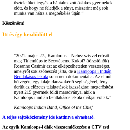
tiszteletüket tegyék a bántalmazott őslakos gyermekek
előtt, és hogy ne feledjék a tényt, miszerint még sok
munka van hátra a megbékélés útján.”
Köszönöm!
Itt és így kezdődött el
“2021. május 27., Kamloops – Nehéz szívvel erősíti
meg Tk’emlúps te Secwépemc Kukpi7 (törzsfőnök)
Rosanne Casimir azt az elképzelhetetlen veszteséget,
amelyről sok szóbeszéd járta, de a
Kamloops-i Indián
Bentlakásos Iskola
soha nem dokumentálta. Az elmúlt
hétvégén, egy talajradar-szakértő segítségével, fény
derült az előzetes találgatások igazságára: megerősítést
nyert 215 gyermek földi maradványa, akik a
Kamloops-i indián bentlakásos iskola diákjai voltak.”
Kamloops Indian Band, Office of the Chief
A teljes sajtóközlemény ide kattintva olvasható.
Az egyik Kamloops-i diák visszaemlékezése a CTV esti