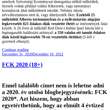
amelyek Szövetségi Kormányzat támogatása nélkül működtek,
ilyenek voltak például vallási felkezetek, vagy tartományi
kormányok által működtetett iskolák. Néhány iskola
névváltoztatáson etett át, vagy áthelyezték őket.
Ezekből 25
működött Alberta tartományban és a nyilvántartás alapján
legkevesebb 821 őslakos diák vesztette életét
az intézmények falai
között. A 26 éven át működő Red Deer-i Indián Ipari Iskola bírt a
legmagasabb halálozási aránnyal:
a 350 valaha ott tanuló őslakos
diák közül legkevesebb 70-en vesztették életüket
(5-ből 1
gyermek elhunyt)
.
“Kanadai
Continue reading
Posted
Keresztes
December 31, 2020
December 16, 2022
on
Háború:
1831-
FCK 2020 (18+)
1996”
Ennél találóbb címet nem is lehetne adni
a 2020. év utolsó blogbejegyzésének: FCK
2020*. Azt hiszem, hogy abban
egyetérthetünk, hogy az elmúlt 4 évtized