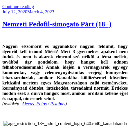
“A
Continue reading
Posted
Narancssárga
July 12, 2020
March 4, 2023
on
Póló
Története”
Nemzeti Pedofil-simogató Párt (18+)
Nagyon elszomorít és ugyanakkor nagyon feldühít, hogy
ilyenről kell írnom! Miért? Mert 3 gyermekes apaként nem
tudok és nem is akarok elmenni szó nélkül a téma mellett,
továbbá úgy gondolom, hogy hangot kell adnom
felháborodásomnak! Annak idején a vérmagyarok egy-egy
kommentár, vagy véleménynyilvánítás erejéig könnyedén
lehazaárulóztak, amikor Kanadába költözésemet követően
kritizálni mertem egyes Magyarországon zajló eseményeket,
kormányzati döntést, intézkedést, társadalmi normát. Érdekes
módon ezek a durva hangok most, amikor ordítani kellene éjjel
és nappal, nincsenek sehol.
(nyitókép:
Alexas_Fotos
/
Pixabay
)
.