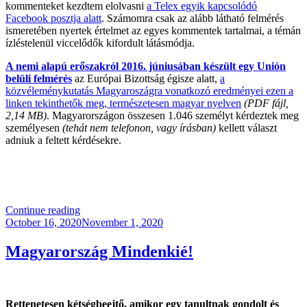
kommenteket kezdtem elolvasni
a Telex egyik kapcsolódó
Facebook posztja alatt
. Számomra csak az alább látható felmérés
ismeretében nyertek értelmet az egyes kommentek tartalmai, a témán
ízléstelenül viccelődők kifordult látásmódja.
A nemi alapú erőszakról 2016. júniusában készült egy Unión
belüli felmérés
az Európai Bizottság égisze alatt,
a
közvéleménykutatás Magyaroszágra vonatkozó eredményei ezen a
linken tekinthetők meg, természetesen magyar nyelven
(PDF fájl,
2,14 MB)
. Magyarországon összesen 1.046 személyt kérdeztek meg
személyesen
(tehát nem telefonon, vagy írásban)
kellett választ
adniuk a feltett kérdésekre.
.
“Van
Continue reading
Posted
Mentség
October 16, 2020
November 1, 2020
on
A
Nemi
Magyarország Mindenkié!
Erőszak
Elkövetésére?
(18+)”
Rettenetesen kétségbeejtő, amikor egy tanultnak gondolt és