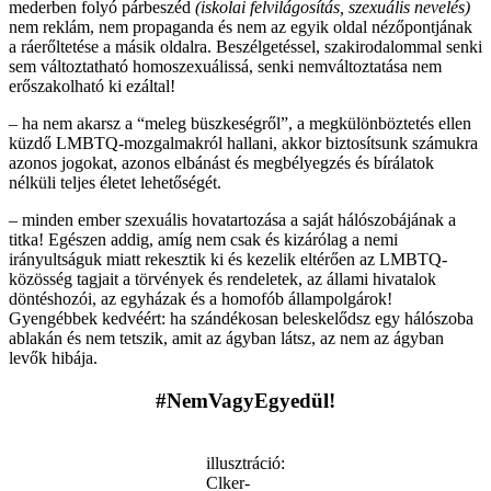
mederben folyó párbeszéd
(iskolai felvilágosítás, szexuális nevelés)
nem reklám, nem propaganda és nem az egyik oldal nézőpontjának
a ráerőltetése a másik oldalra. Beszélgetéssel, szakirodalommal senki
sem változtatható homoszexuálissá, senki nemváltoztatása nem
erőszakolható ki ezáltal!
– ha nem akarsz a “meleg büszkeségről”, a megkülönböztetés ellen
küzdő LMBTQ-mozgalmakról hallani, akkor biztosítsunk számukra
azonos jogokat, azonos elbánást és megbélyegzés és bírálatok
nélküli teljes életet lehetőségét.
– minden ember szexuális hovatartozása a saját hálószobájának a
titka! Egészen addig, amíg nem csak és kizárólag a nemi
irányultságuk miatt rekesztik ki és kezelik eltérően az LMBTQ-
közösség tagjait a törvények és rendeletek, az állami hivatalok
döntéshozói, az egyházak és a homofób állampolgárok!
Gyengébbek kedvéért: ha szándékosan beleskelődsz egy hálószoba
ablakán és nem tetszik, amit az ágyban látsz, az nem az ágyban
levők hibája.
#NemVagyEgyedül!
illusztráció:
Clker-