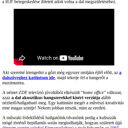
a H.P. betegeskedése ihletett adott volna a dal megszületéséhez.
Aki szeretné kiengedni a gőzt még egyszer utoljára éjfél előtt, az
a
dalszöveghez kattintson ide
, majd tekerje fel a hangerőt a
maximumra.
A német ZDF televízió jóvoltából elkészült “
home office
” változat,
azaz
a dal akusztikus hangszerekkel kisért verziója
alább
nézhető/hallgatható meg. Egy kattintást megér a művészi kreativitás
eme magas szintje! Nekem jobban tetszik, mint az eredeti.
A műszaki érdeklődésű hallgatóink/olvasóink pedig a kuliszzák
mögé történő bepillantás során megtudhatják, hogyan született újjá
(
tippem szerint valahol Finnországban
)
a nyár folyamán az
1965-