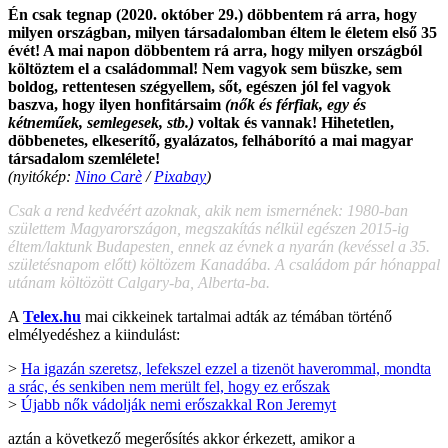
Én csak tegnap (2020. október 29.) döbbentem rá arra, hogy
milyen országban, milyen társadalomban éltem le életem első 35
évét! A mai napon döbbentem rá arra, hogy milyen országból
költöztem el a családommal! Nem vagyok sem büszke, sem
boldog, rettentesen szégyellem, sőt, egészen jól fel vagyok
baszva, hogy ilyen honfitársaim
(nők és férfiak, egy és
kétneműek, semlegesek, stb.)
voltak és vannak! Hihetetlen,
döbbenetes, elkeserítő, gyalázatos, felháborító a mai magyar
társadalom szemlélete!
(nyitókép:
Nino Carè
/
Pixabay
)
Csak a rend kedvéért azoknak, akik nem ismernének: 1980-ban
születtem Magyarországon, megszakítás nélkül egészen 2015-ig
éltem/laktunk Budapesten, ennek az évnek a nyarán (kevéssel a 35.
születésnapom előtt) költözem Kanadába. A családom pár hónappal
utánam költözött Calgary-ba, Alberta-ba.
A
Telex.hu
mai cikkeinek tartalmai adták az témában történő
elmélyedéshez a kiindulást:
>
Ha igazán szeretsz, lefekszel ezzel a tizenöt haverommal, mondta
a srác, és senkiben nem merült fel, hogy ez erőszak
>
Újabb nők vádolják nemi erőszakkal Ron Jeremyt
aztán a következő megerősítés akkor érkezett, amikor a