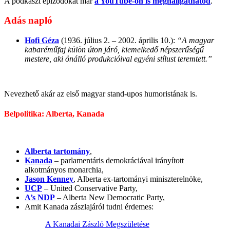
A podkaszt epizódokat már
a YouTube-on is meghallgathatod
.
Adás napló
Hofi Géza
(1936. július 2. – 2002. április 10.):
“A magyar
kabaréműfaj külön úton járó, kiemelkedő népszerűségű
mestere, aki önálló produkcióival egyéni stílust teremtett.”
Nevezhető akár az első magyar stand-upos humoristának is.
Belpolitika: Alberta, Kanada
Alberta tartomány
,
Kanada
– parlamentáris demokráciával irányított
alkotmányos monarchia,
Jason Kenney
, Alberta ex-tartományi miniszterelnöke,
UCP
– United Conservative Party,
A’s NDP
– Alberta New Democratic Party,
Amit Kanada zászlajáról tudni érdemes:
A Kanadai Zászló Megszületése