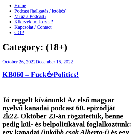
Home
Podcast [hallgatás / letöltés]
Mi az a Podcast?
Kik ezek, mik ezek?
Kapcsolat / Contact
COP
Category:
(18+)
Posted
October 26, 2022
December 15, 2022
on
KB060 – Fuck🖕Politics!
Jó reggelt kívánunk! Az első magyar
nyelvű kanadai podcast 60. epizódját
2k22. Október 23-án rögzítettük, benne
pedig kül- és belpolitikával foglalkoztunk:
egy kanadai
(inkább csak Alberta-i)
és egy