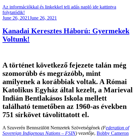
Az információkkal és linkekkel teli adás napló ide kattintva
folytatódik!
Posted
June 26, 2021
June 26, 2021
on
Kanadai Keresztes Háború: Gyermekek
Voltunk!
A történet következő fejezete talán még
szomorúbb és megrázóbb, mint
amilyenek a korábbiak voltak. A Római
Katolikus Egyház által kezelt, a Marieval
Indián Bentlakásos Iskola mellett
található temetőben az 1960-as években
751 sírkövet távolíttatott el.
A Szuverén Bennszülött Nemzetek Szövetségének
(F
ederation of
Sovereign Indigenous Nations – FSIN
)
vezetője,
Bobby Cameron