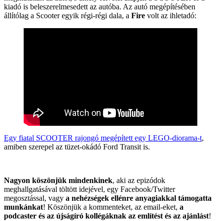
kiadó is beleszerelmesedett az autóba. Az autó megépítésében
állítólag a Scooter egyik régi-régi dala, a
Fire
volt az ihletadó:
Egy fiatal SCOOTER rajongó megépített egy LEGO-diorama-t
,
amiben szerepel az tüzet-okádó Ford Transit is.
Nagyon köszönjük mindenkinek
, aki az epizódok
meghallgatásával töltött idejével, egy Facebook/Twitter
megosztással, vagy
a nehézségek ellénre anyagiakkal támogatta
munkánkat
! Köszönjük a kommenteket, az email-eket,
a
podcaster és az újságíró kollégáknak az említést és az ajánlást
!