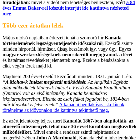
híradójában
: mivel a videót nem lehetséges beilleszteni, ezért
a 84
éves Emma Baker-rel készült interjút ide kattintva nézheted
meg
.
Több ezer ártatlan lélek
Május utolsó napjaiban érkezett tehát a szomorú hír
Kanada
történelemének legszégyenteljesebb időszakáról
, Ezekről szinte
minden hírportál. hírműsor, újság beszámolt így. vagy úgy. Egyes
magyar szerkesztőségeknek nem sikerült megugraniuk a lécet
és hatalmas tévedéseket jelentettek meg. Ezekre a bénázásokra a
cikk végén térek majd ki.
Majdnem 200 évvel ezelőtt kezdődött minden. 1831. január 1.-én:
“
A Mohawk Intézet megkezdi működését.
Az Anglikán Egyház
által működtetett Mohawk Intézet a Felső Kanadai Brantfordban
(Ontario) volt az első intézmény Kanada bentlakásos
iskolarendszerében. Eleinte az csak fiúkat fogadott be, 1834-ben
már lányokat is felvesznek.”
A kanadai bentlakásos iskoláinak
történelme az idővonalon ide kattintva tekinthető meg.
Ez azért jelentőség teljes, mert
Kanadát 1867-ben alapították, az
átnevelő intézmények tehát már 36 évvel korábban megkezdték
működésüket
. Mivel ennek a rendszer szintű népirtásnak a
megerősítésében
John A Macdonald
, Kanada első miniszterelnöke