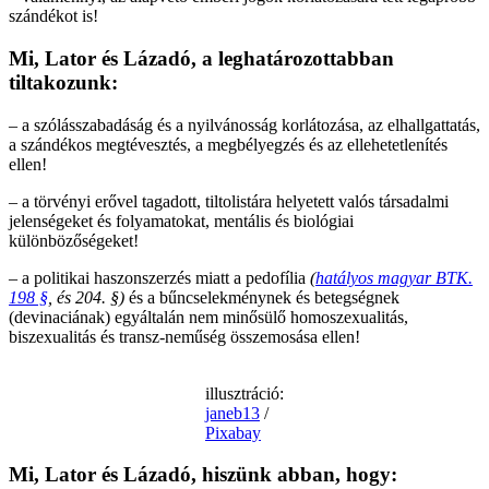
szándékot is!
Mi, Lator és Lázadó, a leghatározottabban
tiltakozunk:
– a szólásszabadáság és a nyilvánosság korlátozása, az elhallgattatás,
a szándékos megtévesztés, a megbélyegzés és az ellehetetlenítés
ellen!
– a törvényi erővel tagadott, tiltolistára helyetett valós társadalmi
jelenségeket és folyamatokat, mentális és biológiai
különbözőségeket!
– a politikai haszonszerzés miatt a pedofília
(
hatályos magyar BTK.
198 §
, és 204. §)
és a bűncselekménynek és betegségnek
(devinaciának) egyáltalán nem minősülő homoszexualitás,
biszexualitás és transz-neműség összemosása ellen!
illusztráció:
janeb13
/
Pixabay
Mi, Lator és Lázadó, hiszünk abban, hogy: