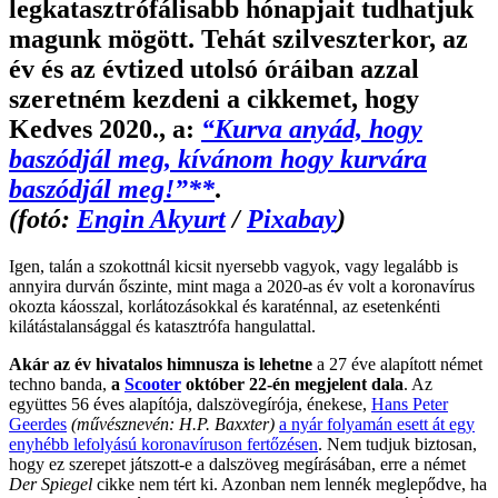
legkatasztrófálisabb hónapjait tudhatjuk
magunk mögött. Tehát szilveszterkor, az
év és az évtized utolsó óráiban azzal
szeretném kezdeni a cikkemet, hogy
Kedves 2020., a:
“Kurva anyád, hogy
baszódjál meg, kívánom hogy kurvára
baszódjál meg!”**
.
(fotó:
Engin Akyurt
/
Pixabay
)
Igen, talán a szokottnál kicsit nyersebb vagyok, vagy legalább is
annyira durván őszinte, mint maga a 2020-as év volt a koronavírus
okozta káosszal, korlátozásokkal és karaténnal, az esetenkénti
kilátástalansággal és katasztrófa hangulattal.
Akár az év hivatalos himnusza is lehetne
a 27 éve alapított német
techno banda,
a
Scooter
október 22-én megjelent dala
. Az
együttes 56 éves alapítója, dalszövegírója, énekese,
Hans Peter
Geerdes
(művésznevén: H.P. Baxxter)
a nyár folyamán esett át egy
enyhébb lefolyású koronavíruson fertőzésen
. Nem tudjuk biztosan,
hogy ez szerepet játszott-e a dalszöveg megírásában, erre a német
Der Spiegel
cikke nem tért ki. Azonban nem lennék meglepődve, ha