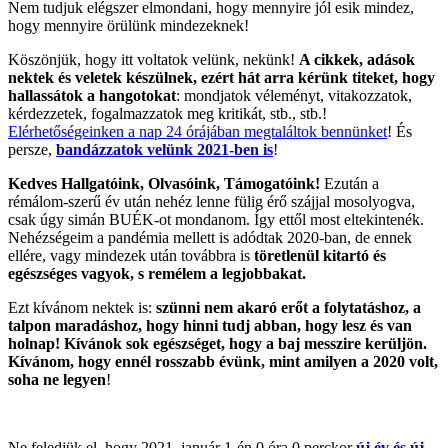
Nem tudjuk elégszer elmondani, hogy mennyire jól esik mindez,
hogy mennyire örülünk mindezeknek!
Köszönjük, hogy itt voltatok velünk, nekünk!
A cikkek, adások
nektek és veletek készülnek, ezért hát arra kérünk titeket, hogy
hallassátok a hangotokat
: mondjatok véleményt, vitakozzatok,
kérdezzetek, fogalmazzatok meg kritikát, stb., stb.!
Elérhetőségeinken a nap 24 órájában megtaláltok bennünket
! És
persze,
bandázzatok velünk 2021-ben is
!
Kedves Hallgatóink, Olvasóink, Támogatóink!
Ezután a
rémálom-szerű év után nehéz lenne fülig érő szájjal mosolyogva,
csak úgy simán BUÉK-ot mondanom. Így ettől most eltekintenék.
Nehézségeim a pandémia mellett is adódtak 2020-ban, de ennek
ellére, vagy mindezek után továbbra is
töretlenül kitartó és
egészséges vagyok, s remélem a legjobbakat.
Ezt kívánom nektek is:
szünni nem akaró erőt a folytatáshoz, a
talpon maradáshoz, hogy hinni tudj abban, hogy lesz és van
holnap! Kívánok sok egészséget, hogy a baj messzire kerüljön.
Kívánom, hogy ennél rosszabb évünk, mint amilyen a 2020 volt,
soha ne legyen
!
Ne feledjük el, hogy 2021. január 1-én 0 óra 0 perckor
új év és új