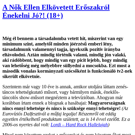
A Nők Ellen Elkövetett Erőszakról
Énekelni Jó?! (18+)
Még él bennem a társadalomba vetett hit, miszerint van egy
minimum szint, amelytől minden jóérzésű emberi lény,
társadalmunk valamennyi tagja, igyekszik pozitív irányba
eltávolodni. Aztán mindig történik valami, mindig jön valaki,
aki rádöbbent, hogy mindig van egy picit lejebb, hogy mindig
van lehetőség még mélyebbre süllyedni a mocsokba. Ezt most a
második vonalas kormányzati szócsőként is funkcionáló tv2-nek
sikerült elkövetnie.
Szerintem már vagy 10 éve is annak, amikor utoljára láttam zenés-
táncos tehetségkutató műsort, vagy bármilyen másik, éneklős-
táncolós show-műsort megnéztem a televízióban. Ahogyan már
korábban írtam ennek a blognak a hasábajai:
Magyarországnak
nincs ennyi tehetsége és nincs is szüksége ennyi tehetségre!
(Az
Eurovíziós Dalfesztivál a műfaj legalja! Részemről ott eddig
egyetlen értékelhető produktum született, az is 14 évvel ezelőtt. Ez a
2006-os nyertes dal volt:
Lordi – Hard Rock Hallelujah
)
Mivel nem követtem ezeket a műsorokat és nem követem őket most