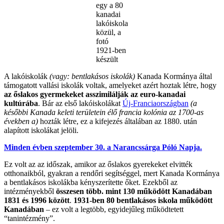
egy a 80
kanadai
lakóiskola
közül, a
fotó
1921-ben
készült
A lakóiskolák
(vagy: bentlakásos iskolák)
Kanada Kormánya által
támogatott vallási iskolák voltak, amelyeket azért hoztak létre, hogy
az őslakos gyermekeket asszimilálják az euro-kanadai
kultúrába
. Bár az első lakóiskolákat
Új-Franciaországban
(a
későbbi Kanada keleti területein élő francia kolónia az 1700-as
években a)
hozták létre, ez a kifejezés általában az 1880. után
alapított iskolákat jelöli.
Minden évben szeptember 30. a Narancssárga Póló Napja.
Ez volt az az időszak, amikor az őslakos gyerekeket elvitték
otthonaikból, gyakran a rendőri segítséggel, mert Kanada Kormánya
a bentlakásos iskolákba kényszerítette őket. Ezekből az
intézményekből
összesen több. mint 130 működött Kanadában
1831 és 1996 között
.
1931-ben 80 bentlakásos iskola működött
Kanadában
– ez volt a legtöbb, egyidejűleg működtetett
“tanintézmény”.