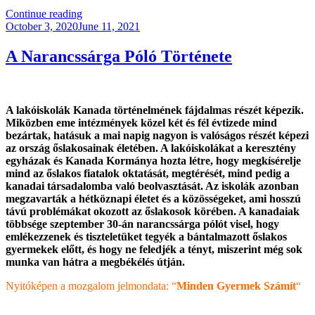
“Magyarország
Continue reading
Posted
Mindenkié!”
October 3, 2020
June 11, 2021
on
A Narancssárga Póló Története
A lakóiskolák Kanada történelmének fájdalmas részét képezik.
Miközben eme intézmények közel két és fél évtizede mind
bezártak, hatásuk a mai napig nagyon is valóságos részét képezi
az ország őslakosainak életében. A lakóiskolákat a keresztény
egyházak és Kanada Kormánya hozta létre, hogy megkísérelje
mind az őslakos fiatalok oktatását, megtérését, mind pedig a
kanadai társadalomba való beolvasztását. Az iskolák azonban
megzavarták a hétköznapi életet és a közösségeket, ami hosszú
távú problémákat okozott az őslakosok körében. A kanadaiak
többsége szeptember 30-án narancssárga pólót visel, hogy
emlékezzenek és tiszteletüket tegyék a bántalmazott őslakos
gyermekek előtt, és hogy ne feledjék a tényt, miszerint még sok
munka van hátra a megbékélés útján.
Nyitóképen a mozgalom jelmondata: “
Minden Gyermek Számít
“