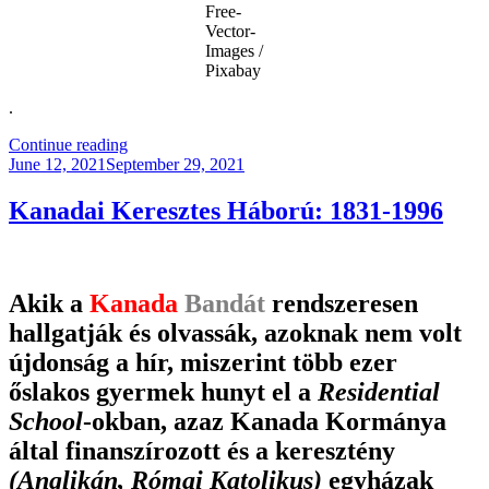
Free-
Vector-
Images /
Pixabay
.
“Állami
Continue reading
Posted
Gyűlöletkeltés”
June 12, 2021
September 29, 2021
on
Kanadai Keresztes Háború: 1831-1996
Akik a
Kanada
Bandát
rendszeresen
hallgatják és olvassák, azoknak nem volt
újdonság a hír, miszerint több ezer
őslakos gyermek hunyt el a
Residential
School
-okban, azaz Kanada Kormánya
által finanszírozott és a keresztény
(Anglikán, Római Katolikus)
egyházak