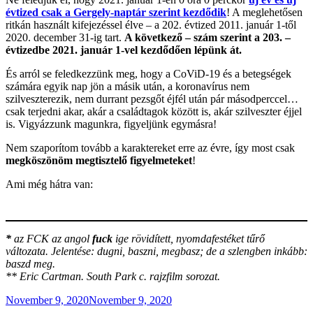
évtized csak a Gergely-naptár szerint kezdődik
! A meglehetősen
ritkán használt kifejezéssel élve – a 202. évtized 2011. január 1-től
2020. december 31-ig tart.
A következő – szám szerint a 203. –
évtizedbe 2021. január 1-vel kezdődően lépünk át.
És arról se feledkezzünk meg, hogy a CoViD-19 és a betegségek
számára egyik nap jön a másik után, a koronavírus nem
szilveszterezik, nem durrant pezsgőt éjfél után pár másodperccel…
csak terjedni akar, akár a családtagok között is, akár szilveszter éjjel
is. Vigyázzunk magunkra, figyeljünk egymásra!
Nem szaporítom tovább a karaktereket erre az évre, így most csak
megköszönöm megtisztelő figyelmeteket
!
Ami még hátra van:
*
az FCK az angol
fuck
ige rövidített, nyomdafestéket tűrő
változata. Jelentése: dugni, baszni, megbasz; de a szlengben inkább:
baszd meg.
** Eric Cartman. South Park c. rajzfilm sorozat.
Posted
November 9, 2020
November 9, 2020
on