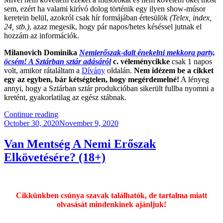
sem, ezért ha valami kirívó dolog történik egy ilyen show-músor
keretein belül, azokról csak hír formájában értesülök
(Telex, index,
24, stb.)
, azaz megesik, hogy pár napos/hetes késéssel jutnak el
hozzám az információk.
Milanovich Dominika
Nemierőszak-dalt énekelni mekkora party,
öcsém! A Sztárban sztár adásáról
c. véleménycikke
csak 1 napos
volt, amikor rátaláltam a
Dívány
oldalán.
Nem idézem be a cikket
egy az egyben, bár kétségtelen, hogy megérdemelné!
A lényeg
annyi, hogy a Sztárban sztár produkcióban sikerült fullba nyomni a
kretént, gyakorlatilag az egész stábnak.
“A
Continue reading
Posted
Nők
October 30, 2020
November 9, 2020
on
Ellen
Elkövetett
Van Mentség A Nemi Erőszak
Erőszakról
Elkövetésére? (18+)
Énekelni
Jó?!
(18+)”
Cikkünkben csúnya szavak találhatók, de tartalma miatt
olvasását mindenkinek ajánljuk!