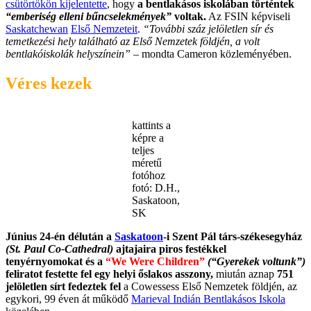
csütörtökön kijelentette
, hogy
a bentlakásos iskolában történtek
“emberiség elleni bűncselekmények”
voltak.
Az FSIN képviseli
Saskatchewan
Első Nemzeteit
.
“További száz jelöletlen sír és
temetkezési hely található az Első Nemzetek földjén, a volt
bentlakóiskolák helyszínein”
– mondta Cameron közleményében.
Véres kezek
kattints a
képre a
teljes
méretű
fotóhoz
fotó: D.H.,
Saskatoon,
SK
Június 24-én délután a
Saskatoon
-i Szent Pál társ-székesegyház
(St. Paul Co-Cathedral)
ajtajaira piros festékkel
tenyérnyomokat és a
“We Were Children”
(“Gyerekek voltunk”)
feliratot festette fel egy helyi őslakos asszony,
miután aznap
751
jelöletlen sírt fedeztek fel
a Cowessess Első Nemzetek földjén, az
egykori, 99 éven át működő
Marieval Indián Bentlakásos Iskola