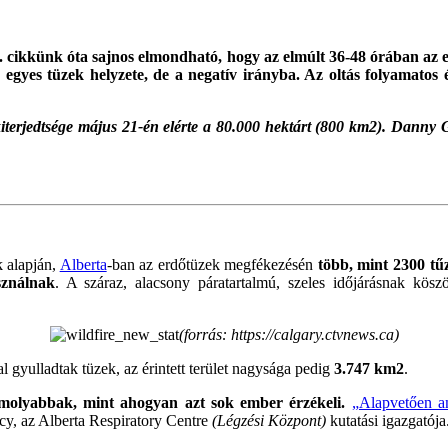
. cikkünk óta sajnos elmondható, hogy az elmúlt 36-48 órában az e
egyes tüzek helyzete, de a negatív irányba. Az oltás folyamatos é
erjedtsége május 21-én elérte a 80.000 hektárt (800 km2). Danny G
k alapján,
Alberta
-ban az erdőtüzek megfékezésén
több, mint 2300 tűz
sználnak
. A száraz, alacsony páratartalmú, szeles időjárásnak kös
(forrás: https://calgary.ctvnews.ca)
 gyulladtak tüzek, az érintett terület nagysága pedig
3.747 km2
.
omolyabbak, mint ahogyan azt sok ember érzékeli.
„Alapvetően am
y, az Alberta Respiratory Centre
(Légzési Központ)
kutatási igazgatója