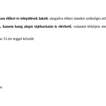
n élőket és települések lakóit
, megadva ehhez minden szükséges in
 hanem hang alapú tájékoztatás is elérhető
, valamint térképen meg
s 31-én reggel készült:
a: