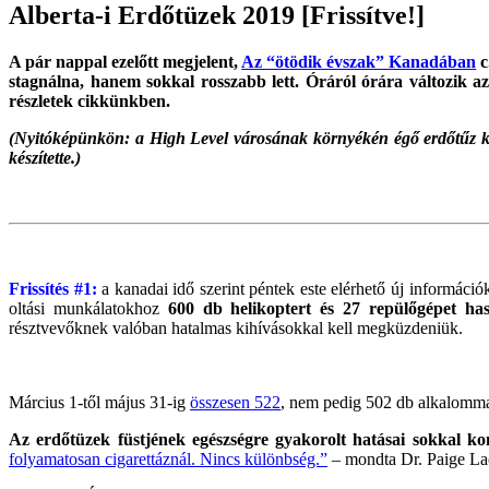
Alberta-i Erdőtüzek 2019 [Frissítve!]
A pár nappal ezelőtt megjelent,
Az “ötödik évszak” Kanadában
c
stagnálna, hanem sokkal rosszabb lett. Óráról órára változik az 
részletek cikkünkben.
(Nyitóképünkön: a High Level városának környékén égő erdőtűz kit
készítette.)
Frissítés #1:
a kanadai idő szerint péntek este elérhető új információ
oltási munkálatokhoz
600 db helikoptert és 27 repülőgépet ha
résztvevőknek valóban hatalmas kihívásokkal kell megküzdeniük.
Március 1-től május 31-ig
összesen 522
, nem pedig 502 db alkalommal
Az erdőtüzek füstjének egészségre gyakorolt hatásai sokkal k
folyamatosan cigarettáznál. Nincs különbség.”
– mondta Dr. Paige Lac