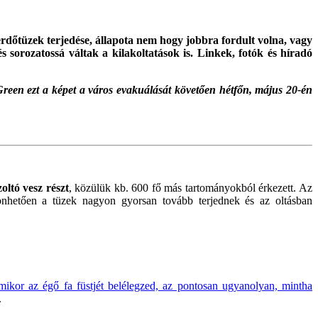
rdőtüzek terjedése, állapota nem hogy jobbra fordult volna, vagy
s sorozatossá váltak a kilakoltatások is. Linkek, fotók és híradó
reen ezt a képet a város evakuálását követően hétfőn, május 20-én
oltó vesz részt
, közülük kb. 600 fő más tartományokból érkezett. Az
zönhetően a tüzek nagyon gyorsan tovább terjednek és az oltásban
ikor az égő fa füstjét belélegzed, az pontosan ugyanolyan, mintha
.