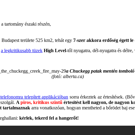
a tartomány északi részén,
: Budapest területe 525 km2, tehát egy
7-szer akkora erdőség égett l
,
a legkritikusabb tüzek
High Level
-től nyugatra, dél-nyugatra és délre
a Chuckegg patak mentén tomboló 
(fotó: alberta.ca)
 telefonomra telepített applikációban
sorra érkeztek az értesítések. (B
 szolgál.
A
piros, kritikus szintű
értesítést kell nagyon, de nagyon k
at tartalmaznak
arra vonatkozóan, hogyan mentheted a bőrödet baj ese
eghallani:
kérlek, tekerd fel a hangerőt!