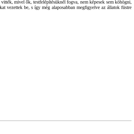
e vitték, mivel ők, testfelépítésüknél fogva, nem képesek sem köhögni,
kat vezettek be, s így még alaposabban megfigyelve az állatok füstre