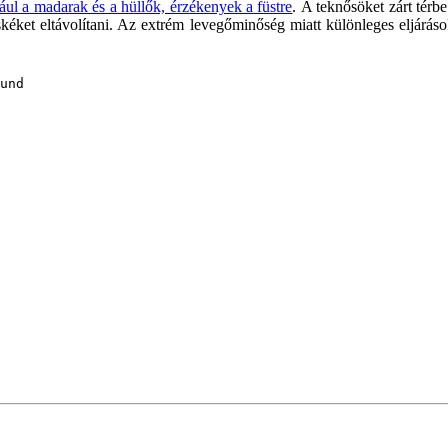
dául a madarak és a hüllők, érzékenyek a füstre
. A teknősöket zárt térb
kéket eltávolítani. Az extrém levegőminőség miatt különleges eljáráso