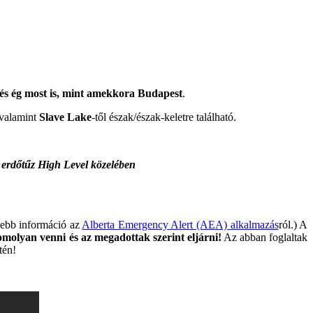
e és ég most is, mint amekkora Budapest
.
, valamint
Slave Lake
-től észak/észak-keletre található.
erdőtűz High Level közelében
ővebb információ az
Alberta Emergency Alert (AEA) alkalmazás
ról.) A
omolyan venni és az megadottak szerint eljárni!
Az abban foglaltak
tén!