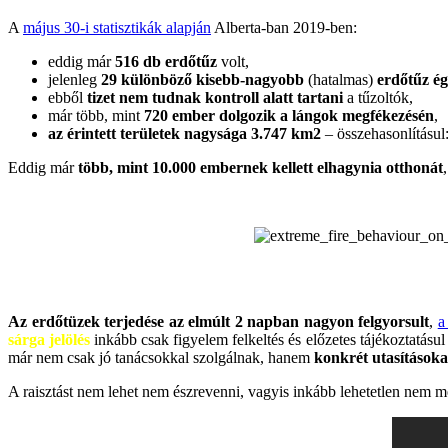
A
május 30-i statisztikák alapján
Alberta-ban 2019-ben:
eddig már
516 db erdőtűz
volt,
jelenleg
29 különböző kisebb-nagyobb
(hatalmas)
erdőtűz ég
ebből
tizet nem tudnak kontroll alatt tartani
a tűzoltók,
már több, mint
720 ember dolgozik a lángok megfékezésén
,
az érintett területek nagysága 3.747 km2
– összehasonlításul
Eddig már
több, mint 10.000 embernek kellett elhagynia otthonát
Az erdőtüzek terjedése az elmúlt 2 napban nagyon felgyorsult
,
a
sárga jelölés
inkább csak figyelem felkeltés és előzetes tájékoztatásul
már nem csak jó tanácsokkal szolgálnak, hanem
konkrét utasítások
A raisztást nem lehet nem észrevenni, vagyis inkább lehetetlen nem m