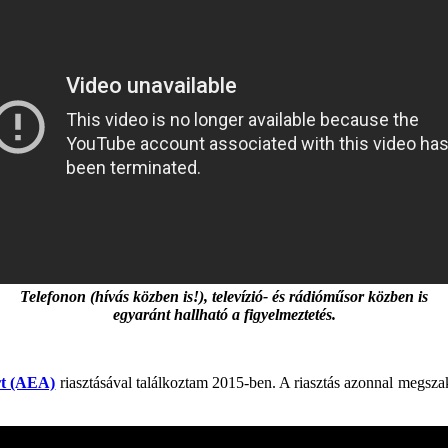
Telefonon (hívás közben is!), televízió- és rádióműsor közben is
egyaránt hallható a figyelmeztetés.
rt (AEA)
riasztásával találkoztam 2015-ben. A riasztás azonnal megszak