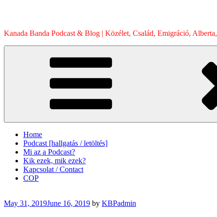
Skip
to
content
Kanada Banda Podcast & Blog | Közélet, Család, Emigráció, Alberta,
Home
Podcast [hallgatás / letöltés]
Mi az a Podcast?
Kik ezek, mik ezek?
Kapcsolat / Contact
COP
Posted
May 31, 2019
June 16, 2019
by
KBPadmin
on