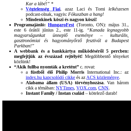
Kar a lábé!” *
Végtelenség Fiai
, azaz Laci és Tomi
lelkészesen
podcast-olnak, vagyis:
Fókuszban a hang!
Mindenkinek köszi és nagyon köszi!
Programajánló:
HungaroFest
(Toronto, ON): május 31.,
este 6 órától június 2., este 11-ig.
“Kanada legnagyobb
magyarságunkat ünneplő eseménye – kulturális,
gasztronómiai és hagyományőrző fesztivál a Budapest
Parkban!”
A webbank és a bankkártya működéséről 5 percben:
megfejtjük az évszázad rejtélyét!
Megdöbbentő tényeket
közlünk!
“Akik fullba nyomták a kretént”
c. rovat:
a
füstből élő
Philip Morris
International Inc.: az
index.hu kapcsolódó cikke
és az
ACS közleménye
.
Alabama állam (USA) törvényhozása
. Van három
cikk a témában:
NYTimes
,
VOX.com
,
CNN
.
Instant Family / Instan család
– kötelező darab!