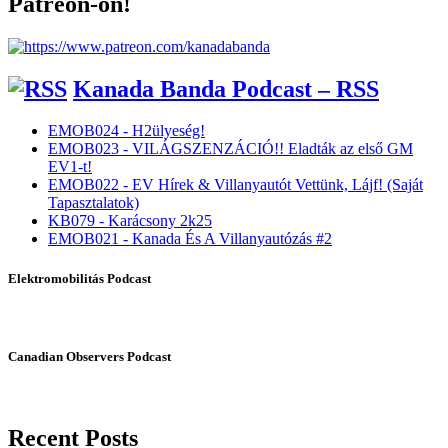
Patreon-on!
Kanada Banda Podcast – RSS
EMOB024 - H2ülyeség!
EMOB023 - VILÁGSZENZÁCIÓ!! Eladták az első GM
EV1-t!
EMOB022 - EV Hírek & Villanyautót Vettünk, Lájf! (Saját
Tapasztalatok)
KB079 - Karácsony 2k25
EMOB021 - Kanada És A Villanyautózás #2
Elektromobilitás Podcast
Canadian Observers Podcast
Recent Posts