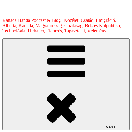
Skip
to
content
Kanada Banda Podcast & Blog | Közélet, Család, Emigráció,
Alberta, Kanada, Magyarország, Gazdaság, Bel- és Külpolitika,
Technológia, Hírháttér, Elemzés, Tapasztalat, Vélemény.
Menu