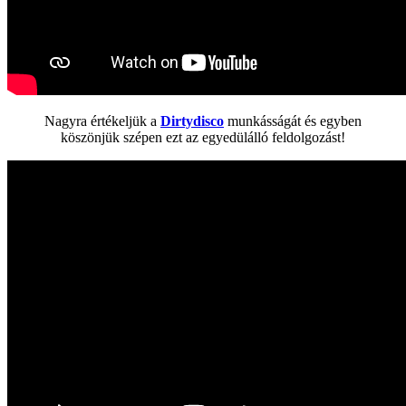
Nagyra értékeljük a
Dirtydisco
munkásságát és egyben
köszönjük szépen ezt az egyedülálló feldolgozást!