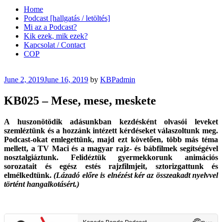
Home
Podcast [hallgatás / letöltés]
Mi az a Podcast?
Kik ezek, mik ezek?
Kapcsolat / Contact
COP
Posted
June 2, 2019
June 16, 2019
by
KBPadmin
on
KB025 – Mese, mese, meskete
A huszonötödik adásunkban kezdésként olvasói leveket
szemléztünk és a hozzánk intézett kérdéseket válaszoltunk meg.
Podcast-okat emlegettünk, majd ezt követően, több más téma
mellett, a TV Maci és a magyar rajz- és bábfilmek segítségével
nosztalgiáztunk. Felidéztük gyermekkorunk animációs
sorozatait és egész estés rajzfilmjeit, sztorizgattunk és
elmélkedtünk.
(Lázadó előre is elnézést kér az összeakadt nyelvvel
történt hangalkotásért.)