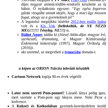
díjas magyar animációsfilm-rendező)
készítette az új
bábot. Ő nyilatkozta egyszer:
“Egy egész fogorvos
gárda vizsgálta annak idején, hogy a maci úgy mosson
fogat, ahogy az a gyerekeknek jó!”
A legutolsó megújítási kísérlet
2012-ben totális bukta
volt és a
Kis Vuk
(belinkeltük, de NE NÉZD
MEG!!!!!! Tényleg. NE!!!)
is.
Bálint Ágnes
találta ki
(József Attila-díjas magyar író,
szerkesztő, dramaturg, a Magyar Köztársasági
Érdemrend kiskeresztje (1997), Magyar Örökség díj
(2016))
.
aki szeretné, az megveheti a
tvmaci.hu
domain-t.
a képen az ORION Nárcisz televízió készülék
Cartoon Network
logója 90-es évek végéről:
Lator nem szereti Pom-pomot!!
Lázadó lánya pedig igen,
mert szerinte a Pom-pom egy lányos mese. Neki Picur a
kedvence.
A
Kukori és Kotkodában
gyermek-kereskedelem került