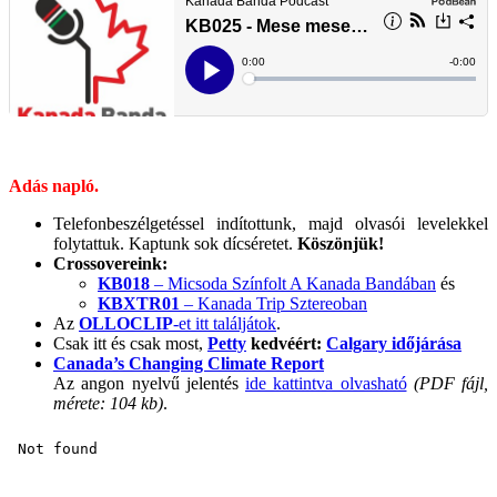
Adás napló.
Telefonbeszélgetéssel indítottunk, majd olvasói levelekkel
folytattuk. Kaptunk sok dícséretet.
Köszönjük!
Crossovereink:
KB018
– Micsoda Színfolt A Kanada Bandában
és
KBXTR01
– Kanada Trip Sztereoban
Az
OLLOCLIP
-et itt találjátok
.
Csak itt és csak most,
Petty
kedvéért:
Calgary időjárása
Canada’s Changing Climate Report
Az angon nyelvű jelentés
ide kattintva olvasható
(PDF fájl,
mérete: 104 kb)
.