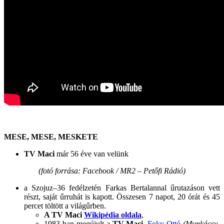
MESE, MESE, MESKETE
TV Maci
már 56 éve van velünk
(fotó forrása: Facebook / MR2 – Petőfi Rádió)
a Szojuz–36 fedélzetén Farkas Bertalannal űrutazáson vett
részt, saját űrruhát is kapott. Összesen 7 napot, 20 órát és 45
percet töltött a világűrben.
A TV Maci
Wikipédia oldala
,
1983-ban megújult a
TV Maci
,
Foky Ottó
(Munkácsy-