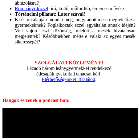
ábrázolásra?
Romhányi József
: író, költő, műfordító, érdemes művész
Történelmi pillanat: Lator szaval!
Ki és mi alapján mondta meg, hogy adott mese megfelelő-e a
gyermekeknek? Foglalkoztak ezzel egyáltalán annak idején?
Volt vajon teszt közönség, mielőtt a mesék hivatalosan
megjelentek? Későbbiekben mérte-e valaki az egyes mesék
sikerességét?
SZOLGÁLATI KÖZLEMÉNY!
Lázadó három leánygyermekkel rendelkező
édesapák gyakorlati tanácsát kéri!
Elérhetőségeinket itt találod
.
Hangok és zenék a podcast-ban: