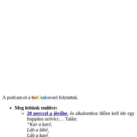
A podcast-ot a
h
e
t
i
s
z
í
n
e
s
sel folytattuk.
Meg lettünk említve:
20 perccel a jövőbe
, és alkalomhoz illően kell ide egy
frappáns szóvicc… Talán:
“Kar a karé,
Láb a lábé,
Láb a karé,