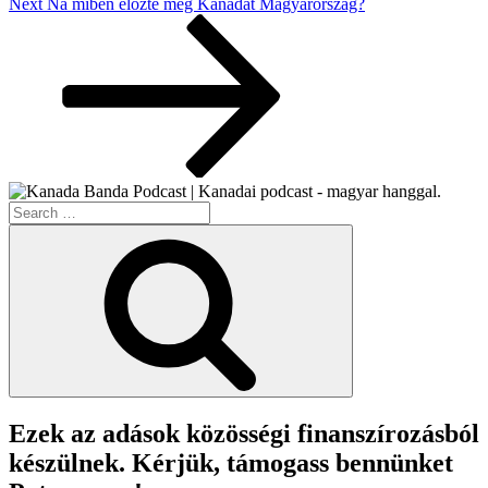
Next
Next
Na miben előzte meg Kanadát Magyarország?
Post
Search
for:
Search
Ezek az adások közösségi finanszírozásból
készülnek. Kérjük, támogass bennünket