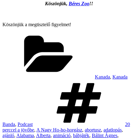
Köszönjük,
Béres Zoo
!!
Köszönjük a megtisztelő figyelmet!
Categories
Kanada
,
Kanada
Tags
Banda
,
Podcast
20
perccel a jövőbe
,
A Nagy Ho-ho-horgász
,
abortusz
,
adatlopás
,
ajánló
,
Alabama
,
Alberta
,
animáció
,
bábjáték
,
Bálint Ágnes
,