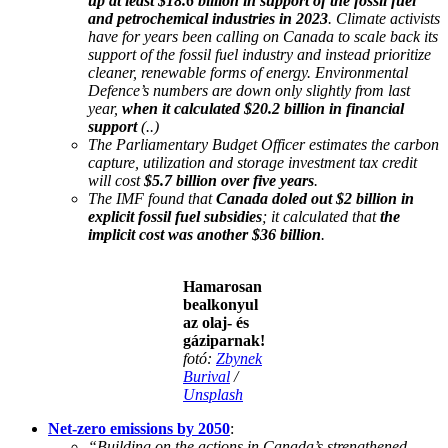
up at least $18.6 billion in support of the fossil fuel
and petrochemical industries in 2023
. Climate activists
have for years been calling on Canada to scale back its
support of the fossil fuel industry and instead prioritize
cleaner, renewable forms of energy. Environmental
Defence’s numbers are down only slightly from last
year,
when it calculated $20.2 billion in financial
support
(..)
The Parliamentary Budget Officer estimates the carbon
capture, utilization and storage investment tax credit
will cost
$5.7 billion over five years
.
The IMF found that
Canada doled out $2 billion in
explicit fossil fuel subsidies
; it calculated that
the
implicit cost was another $36 billion
.
Hamarosan
bealkonyul
az olaj- és
gáziparnak!
fotó:
Zbynek
Burival
/
Unsplash
Net-zero emissions by 2050
:
“Building on the actions in Canada’s strengthened