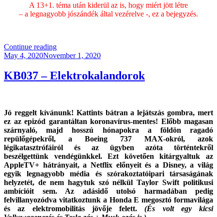
A 13+1. téma után kiderül az is, hogy miért jött létre
– a legnagyobb jószándék által vezérelve -, ez a bejegyzés.
.
“Miért
Continue reading
Posted
Hülyeség
May 4, 2020
November 1, 2020
on
A
Házi
KB037 – Elektrokalandorok
Sörfőzés?
(Frissítve!)”
Jó reggelt kívánunk! Kattints bátran a lejátszás gombra, mert
ez az epizód garantáltan koronavírus-mentes! Előbb magasan
szárnyaló, majd hosszú hónapokra a földön ragadó
repülőgépekről, a Boeing 737 MAX-okról, azok
légikatasztrófáiról és az ügyben azóta történtekről
beszélgettünk vendégünkkel. Ezt követően kitárgyaltuk az
AppleTV+ hátrányait, a Netflix előnyeit és a Disney, a világ
egyik legnagyobb média és szórakoztatóipari társaságának
helyzetét, de nem hagytuk szó nélkül Taylor Swift politikusi
ambícióit sem. Az adásidő utolsó harmadában pedig
felvillanyozódva vitatkoztunk a Honda E megosztó formavilága
és az elektromobilitás jövője felett.
(És volt egy kicsi