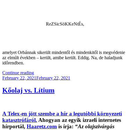
ReZSicSöKKeNtÉs,
amelyet Orbánnak sikerült mindentől és mindenkitől is megvédenie
az elmúlt években – került, amibe került. Eddig. Na, de haladjunk
időrendben.
“Harc
Continue reading
Posted
És
February 22, 2021
February 22, 2021
on
Veszély”
Kőolaj vs. Lítium
A Telex-en jött szembe a hír a legutóbbi környezeti
katasztrófáról.
Ahogyan az egyik izraeli internetes
hírportál,
Haaretz.com
is írja:
“Az olajszivárgás