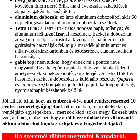
üveg palackok:
az üvegpalackokat összezúzzák, ezt
követően finom porrá örlik, majd üvegszálas szigetelések
alapanyagaként használják fel,
alumínium dobozok:
az üres alumínium dobozokból akár 60
nap leforgása alatt új alumínium dobozok készülnek,
Tetra Brik:
a Tetra Brik italos dobozai papír, műanyag és
alumínium felhasználásával készülnek. Ezeket a dobozokat
anyagaira bontják; a rostokat kivonják és papírtermékek
gyártására használják fel, míg a maradék alumíniumot és
műanyagot gipszkartonban és tetőcserepek alapanyagaiként
hasznosítják,
gable top:
nem tudom, hogy ennek mi a pontos neve
magyarul? Ez a kategória azokat a dobozos italokat jelenti,
amelyneknek kupakos kiöntő van a tetején. A Tetra Brik-hez
hasonlóan ezeket a dobozokat is különálló részekre
(papírra
és műanyagra)
bontják majd toalett papírt, kartonpapírt, vagy
nyomtatópapírt készítenek belőlük.
Jól látható tehát, hogy
az emberek 4/5-e napi rendszerességgel 10
centes szemetet gyűjtögetnek
otthonaikban, munkahelyeiken, a
vendéglátó egységekben… mert sok kicsi, sokra megy. És ezek után
van, aki még elhiszi azt, hogy
a több ezer dollárt érő villanyautó
akkumulátorokat hajókra rakják és a tengerbe dobják
?!
Ha szeretnél többet megtudni Kanadáról,