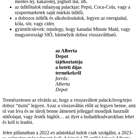
mentes tej, kakaóstej, joghurt ital, stb.
az üdítőitalok műanyag palackjai: Pepsi, Coca-Cola, vagy a
szupermarketek saját márkás üdítői,
a dobozos üdítők és alkoholositalok, legyen az energiaital,
kóla, sör, vagy cider,
gyümölcslevek: mindegy, hogy kanadai Minute Maid, vagy
magyarországi SIÓ, bármelyik doboz visszaváltható.
az Alberta
Depot
tájékoztatója
a betéti díjas
termékekről
forrás:
Alberta
Depot
Természetesen az elvárás az, hogy a visszaváltott palack/üveg/tejes
doboz “tiszta” legyen. Azaz a visszaváltás előtt az legyen benne, ami
rá van írva és ne tárolj benne átmeneti jelleggel mondjuk használt
sütőolajat, vagy festék higítót… az ilyet a hulladékudvarokban lehet
és kell is leadni.
Jelen pillanatban a 2022-es adatokkal tudok csak szolgálni, a 2023-