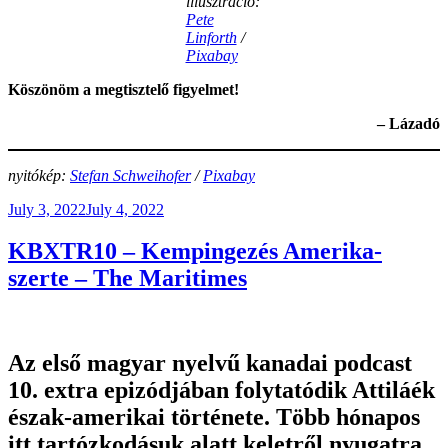
illusztráció:
Pete
Linforth
/
Pixabay
Köszönöm a megtisztelő figyelmet!
– Lázadó
nyitókép:
Stefan Schweihofer
/
Pixabay
Posted
July 3, 2022
July 4, 2022
on
KBXTR10 – Kempingezés Amerika-
szerte – The Maritimes
Az első magyar nyelvű kanadai podcast
10. extra epizódjában folytatódik Attiláék
észak-amerikai története. Több hónapos
itt tartózkodásuk alatt keletről nyugatra