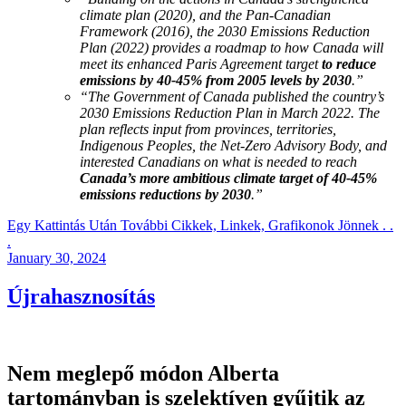
climate plan (2020), and the Pan-Canadian
Framework (2016), the 2030 Emissions Reduction
Plan (2022) provides a roadmap to how Canada will
meet its enhanced Paris Agreement target
to reduce
emissions by 40-45% from 2005 levels by 2030
.”
“The Government of Canada published the country’s
2030 Emissions Reduction Plan in March 2022. The
plan reflects input from provinces, territories,
Indigenous Peoples, the Net-Zero Advisory Body, and
interested Canadians on what is needed to reach
Canada’s more ambitious climate target of 40-45%
emissions reductions by 2030
.”
Egy Kattintás Után További Cikkek, Linkek, Grafikonok Jönnek . .
.
Posted
January 30, 2024
on
Újrahasznosítás
Nem meglepő módon Alberta
tartományban is szelektíven gyűjtik az