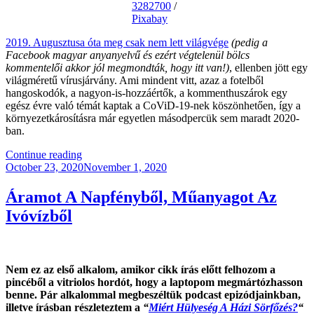
3282700
/
Pixabay
2019. Augusztusa óta meg csak nem lett világvége
(pedig a
Facebook magyar anyanyelvű és ezért végtelenül bölcs
kommentelői akkor jól megmondták, hogy itt van!)
, ellenben jött egy
világméretű vírusjárvány. Ami mindent vitt, azaz a fotelből
hangoskodók, a nagyon-is-hozzáértők, a kommenthuszárok egy
egész évre való témát kaptak a CoViD-19-nek köszönhetően, így a
környezetkárosításra már egyetlen másodpercük sem maradt 2020-
ban.
“Kőolaj
Continue reading
Posted
vs.
October 23, 2020
November 1, 2020
on
Lítium”
Áramot A Napfényből, Műanyagot Az
Ivóvízből
Nem ez az első alkalom, amikor cikk írás előtt felhozom a
pincéből a vitriolos hordót, hogy a laptopom megmártózhasson
benne. Pár alkalommal megbeszéltük podcast epizódjainkban,
illetve írásban részleteztem a
“
Miért Hülyeség A Házi Sörfőzés?
“