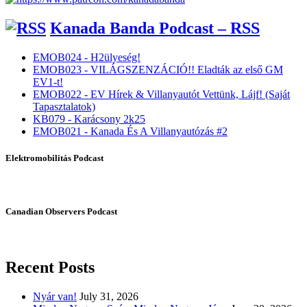
Kanada Banda Podcast – RSS
EMOB024 - H2ülyeség!
EMOB023 - VILÁGSZENZÁCIÓ!! Eladták az első GM
EV1-t!
EMOB022 - EV Hírek & Villanyautót Vettünk, Lájf! (Saját
Tapasztalatok)
KB079 - Karácsony 2k25
EMOB021 - Kanada És A Villanyautózás #2
Elektromobilitás Podcast
Canadian Observers Podcast
Recent Posts
Nyár van!
July 31, 2026