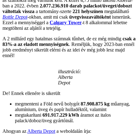
as számokra még várnunk kell. A közel 4,75 millió lakosú Alberta-
ban a 2022. évben
2.077.236.910 darab palackot/üveget/dobozt
váltottak vissza
a tartomány-szerte
221 helyszínen
megtalálható
Bottle Depot
-okban, amit mi csak
üvegvisszaváltóként
ismerünk.
Ezzel a mennyiséggel a
Calgary Tower
-t 8 alkalommal lehetne
megtölteni az aljától a tetejéig.
A 2 milliárd egy hatalmas számnak tűnhet, de ez még mindig
csak a
83%-a az eladott mennyiségnek
. Reméljük, hogy 2023-ban ennél
jobb eredményt sikerült elérni és az idei év még jobb lesz majd
ennél!
illusztráció:
Alberta
Depot
De! Ennek ellenére is sikerült
megmenteni a Föld nevű bolygót
87.908.875 kg
műanyag,
alumínium, üveg és papír hulladéktól, valamint
megtakarítani
691.917.229 kWh
áramot az italos
palack/doboz/üveg gyártóinál.
Ahogyan az
Alberta Depot
a weboldalán írja: