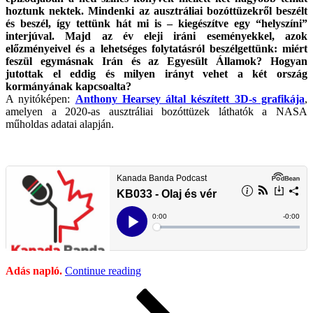
hoztunk nektek. Mindenki az ausztráliai bozóttüzekről beszélt
és beszél, így tettünk hát mi is – kiegészítve egy “helyszíni”
interjúval. Majd az év eleji iráni eseményekkel, azok
előzményeivel és a lehetséges folytatásról beszélgettünk: miért
feszül egymásnak Irán és az Egyesült Államok? Hogyan
jutottak el eddig és milyen irányt vehet a két ország
kormányának kapcsoalta?
A nyitóképen:
Anthony Hearsey által készített 3D-s grafikája
,
amelyen
a 2020-as ausztráliai bozóttüzek láthatók a NASA
műholdas adatai alapján.
“KB033
Adás napló.
Continue reading
–
Posts
Page
Page
Next
Olaj
page
És