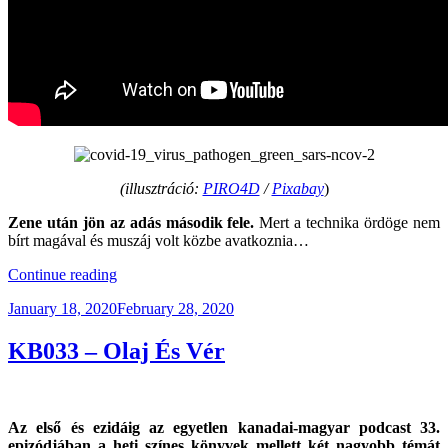
(illusztráció:
PIRO4D
/
Pixabay
)
Zene után jön az adás második fele.
Mert a technika ördöge nem
bírt magával és muszáj volt közbe avatkoznia…
“KBXTR03
Continue reading
–
Posted
January 18, 2020
February 28, 2020
COVID-
on
19,
A
KB033 – Olaj És Vér
Világjárvány”
Az első és ezidáig az egyetlen kanadai-magyar podcast 33.
epizódjában a heti színes könyvek mellett két nagyobb témát