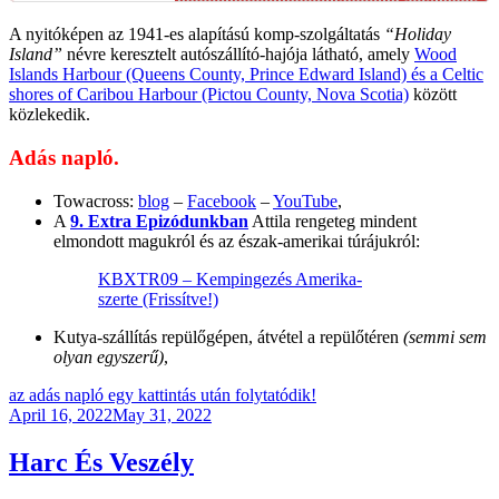
A nyitóképen az 1941-es alapítású komp-szolgáltatás
“Holiday
Island”
névre keresztelt autószállító-hajója látható, amely
Wood
Islands Harbour (Queens County, Prince Edward Island) és a Celtic
shores of Caribou Harbour (Pictou County, Nova Scotia)
között
közlekedik.
Adás napló.
Towacross:
blog
–
Facebook
–
YouTube
,
A
9. Extra Epizódunkban
Attila rengeteg mindent
elmondott magukról és az észak-amerikai túrájukról:
KBXTR09 – Kempingezés Amerika-
szerte (Frissítve!)
Kutya-szállítás repülőgépen, átvétel a repülőtéren
(semmi sem
olyan egyszerű)
,
az adás napló egy kattintás után folytatódik!
Posted
April 16, 2022
May 31, 2022
on
Harc És Veszély