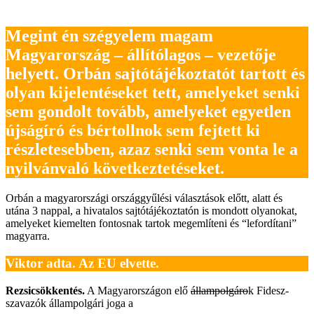
Megint én szégyelem magam
Magyarország – állítólagos – vezetője
helyett. Orbán sajtótájékoztatót tartott és
olyan kijelentéseket tett, amelyeket senki
sem gondolt tovább, amelyeket egyetlen
újságíró és bértollnok sem fejtett ki
részletesebben, azaz senki sem vonta le a
nyilvánvaló következtetéseket.
Orbán a magyarországi országgyűlési választások előtt, alatt és
utána 3 nappal, a hivatalos sajtótájékoztatón is mondott olyanokat,
amelyeket kiemelten fontosnak tartok megemlíteni és “lefordítani”
magyarra.
Viktor adta. Az EU elvette.
Rezsicsökkentés.
A Magyarországon elő
állampolgáro
k Fidesz-
szavazók állampolgári joga a