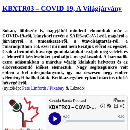
on
KBXTR03 – COVID-19, A Világjárvány
Sokan, többször is, nagyjából mindent elmondtak már a
COVID-19-ről, leánykori nevén a SARS-nCoV-2-ről, magáról a
járványról, a #mosskezet-ről, a #távolságtartás-ról, a
#maradjotthon-ról, ezért mi most nem kezdjük előröl az egészet.
Csak a bennünk kavargó gondolatainkat osztjuk meg veletek és
a felmerült kérdéseinket próbáljuk megválaszolni. A harmadik
extra adásunkban a március végéig kialakult helyzetet és az
elkövetkezendő időket elemeztük. Nagy segítségünkre volt
ebben a két interjúalanyunk, így ma összesen négy ember
véleményét hallhatjátok. Kettő-az-egyben epizód március utolsó
hétvégéjéről.
(nyitókép:
Pete Linforth
/
Pixabay
& Lázadó)