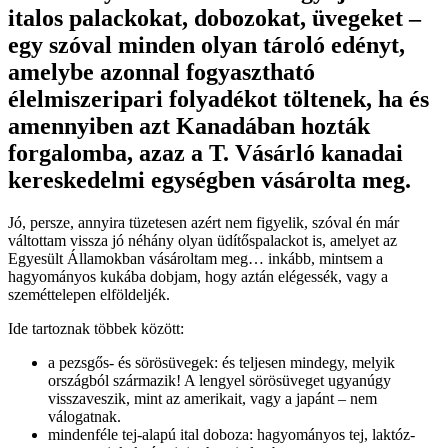
italos palackokat, dobozokat, üvegeket –
egy szóval minden olyan tároló edényt,
amelybe azonnal fogyasztható
élelmiszeripari folyadékot töltenek, ha és
amennyiben azt Kanadában hozták
forgalomba, azaz a T. Vásárló kanadai
kereskedelmi egységben vásárolta meg.
Jó, persze, annyira tüzetesen azért nem figyelik, szóval én már
váltottam vissza jó néhány olyan üdítőspalackot is, amelyet az
Egyesült Államokban vásároltam meg… inkább, mintsem a
hagyományos kukába dobjam, hogy aztán elégessék, vagy a
szeméttelepen elföldeljék.
Ide tartoznak többek között:
a pezsgős- és sörösüvegek: és teljesen mindegy, melyik
országból származik! A lengyel sörösüveget ugyanúgy
visszaveszik, mint az amerikait, vagy a japánt – nem
válogatnak.
mindenféle tej-alapú ital doboza: hagyományos tej, laktóz-