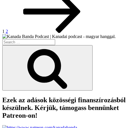
pagination
Vér”
1
2
Search
for:
Search
Ezek az adások közösségi finanszírozásból
készülnek. Kérjük, támogass bennünket
Patreon-on!