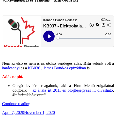
Volkswagenezés és Tesla-zás + Musk-ozás is.)
.
.
Nem az első és nem is az utolsó vendéges adás.
Rita
velünk volt a
karácsonyi
és a
KB036., James Bond-os epizódban
is.
Adás napló.
Gergő levelére reagálunk, aki a Finn Mentőszolgálatnál
dolgozik –
az általa írt 2011-es blogbejegyzés itt olvasható
,
#mindenkiolvassael
!
“KB037
Continue reading
–
Posted
April 7, 2020
November 1, 2020
Elektrokalandorok”