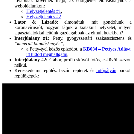
továbbiak követnek majd, az eddigieket elolvashatjátok a
weboldalunkon:
Helyzetjelentés #1
,
Helyzetjelentés #2
.
Lator & Lázadó:
elmondtuk, mit gondolunk a
koronavírusról, hogyan látjuk a kialakult helyzetet, milyen
tapasztalatokkal lettünk gazdagabbak az elmúlt hetekben?
Interjúalany #1:
Petty, gyógyszertári szakasszisztens és
“kimerült bundáskenyér”
,
a Petty-tyel közös epizódot, a
KB034 – Pettyes Adás
-t
itt tudod meghallgatni
,
Interjúalany #2:
Gábor, profi esküvői fotós, esküvői szezon
nélkül,
Kereskedelmi repülés: bezárt repterek és
futópályán
parkolt
repülőgépek: