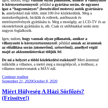
Igen, tudom, hogy
vannak olyan pillanatok, amikor a villanyautó
is környezetszennyező
: például
a gyártása során, de ugyanez
igaz a “hagyományos”
(benzin/dízel motoros)
autók gyártására
is
, amelyekkel már több, mint 100 éve közlekedünk. Meg a
motorkerékpárok, biciklik és rollerek, autóbuszok és
metrószerelvények gyártására is. Meg a mosógép, az LCD-TV és az
okostelefonok gyártására is, stb. Csak ez utóbbiakkal senki nem
nagyon foglalkozik.
Igen, tudom,
hogy vannak olyan pillanatok, amikor a
villanyautó is környezetszennyező
: például
annak az áramnak
az előállítása során
(atomerőmű, szénerőmű)
, amellyel végül
majd az akkumulátorokat töltjük fel
.
De mi a helyzet a többi közlekedési eszközzel?
Mert árammal
működik a villamos, a metró meg a mozgólépcső, a trolibusz, a
villamos motorvonatok a MÁV-nál.
“Áramot
Continue reading
Posted
A
September 21, 2020
October 8, 2020
on
Napfényből,
Műanyagot
Miért Hülyeség A Házi Sörfőzés?
Az
(Frissítve!)
Ivóvízből”