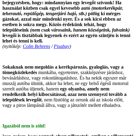
bejegyzésben, hogy: mindannyian egy levegőt szívunk! Ha
használat közben csak egyel kevesebb autó
(motorkerékpár,
teherautó, repülőgép, tengerjáró hajó, stb.)
pöfög ki mérges
gázokat, azzal már mindenki nyer. És a sok kicsi ebben az
esetben is sokra megy. Közös érdekünk tehát, hogy
településeink
(nem csak városaink, hanem községeink, falvaink)
levegői is tisztábbak legyenek és ezért az egyén szintjén is tenni
lehet és tenni is kell.
(nyitókép:
Colin Behrens
/
Pixabay
)
.
Sokaknak nem megoldás a kerékpározás, gyaloglás, vagy a
tömegközlekedés
munkába, egyetemre, szakképzésre járáshoz,
bevásárláshoz, vagy rokonlátogatáshoz. És ha nekik egyszer már
muszáj autóba ülniük, akkor ha lehet, ne egy belső égésű motorral
szerelt autóba üljenek, hanem
egy olyanba, amely nem
rendelkezik helyi kibocsátással, azaz nem szennyezi tovább a
települések levegőit
, nem füstölög az orrunk alá az iskola előtt,
vagy a piros lámpánál állva, vagy a játszótér mellett elhaladva.
.
Igazából nem is zöld!