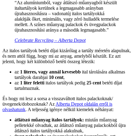
“Az alumíniumból, vagy átlátszó műanyagból készült
italtartályok kerülnek a legmagasabb arányban
újrahasznosításra – vadonatúj italos tartályokká
alakítják őket, minimális, vagy zéró hulladék termelése
mellett. A színes műanyag palackok és üvegpalackok
újrahasznosítási aránya a második legmagasabb.”
Celebrate Recycling – Alberta Depot
Az italos tartályok betéti díjai kizárólag a tartály méretén alapulnak,
és nem attól függ, hogy mi az anyag, amelyből készült. Ez azt
jelenti, hogy két különböző betéti összeg létezik:
az
1 literes, vagy annál kevesebb
ital tárolására alkalmas
tartályok darabjai
10 cent
,
az
1 liter feletti
italos tartályok pedig
25 cent
betéti díjat
tartalmaznak.
És hogy mi lesz a sorsa a visszaváltott italos palackoknak/
üvegenek/dobozoknak? Az
Alberta Depot oldalán erről is
olvashatunk
. A teljesség igénye nélkül kiemelek néhányat:
átlátszó műanyag italos tartályok:
miután műanyag
pelletekké olvadtak, az átlátszó műanyag palackokból újra
átlátszó italos tartályokká alakulnak,