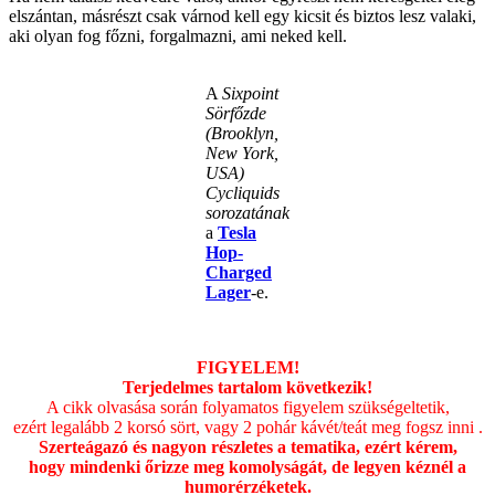
elszántan, másrészt csak várnod kell egy kicsit és biztos lesz valaki,
aki olyan fog főzni, forgalmazni, ami neked kell.
A
Sixpoint
Sörfőzde
(Brooklyn,
New York,
USA)
Cycliquids
sorozatának
a
Tesla
Hop-
Charged
Lager
-e.
.
FIGYELEM!
Terjedelmes tartalom következik!
A cikk olvasása során folyamatos figyelem szükségeltetik,
ezért legalább 2 korsó sört, vagy 2 pohár kávét/teát meg fogsz inni .
Szerteágazó és nagyon részletes a tematika, ezért kérem,
hogy mindenki őrizze meg komolyságát, de legyen kéznél a
humorérzéketek.