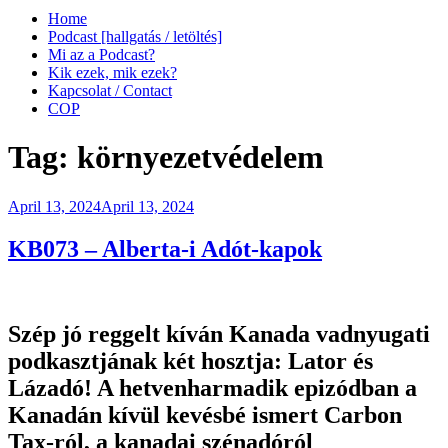
Home
Podcast [hallgatás / letöltés]
Mi az a Podcast?
Kik ezek, mik ezek?
Kapcsolat / Contact
COP
Tag:
környezetvédelem
Posted
April 13, 2024
April 13, 2024
on
KB073 – Alberta-i Adót-kapok
Szép jó reggelt kíván Kanada vadnyugati
podkasztjának két hosztja: Lator és
Lázadó! A hetvenharmadik epizódban a
Kanadán kívül kevésbé ismert
Carbon
Tax
-ról, a kanadai szénadóról