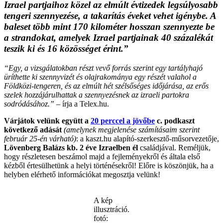
Izrael partjaihoz közel az elmúlt évtizedek legsúlyosabb
tengeri szennyezése, a takarítás éveket vehet igénybe. A
baleset több mint 170 kilométer hosszan szennyezte be
a strandokat, amelyek Izrael partjainak 40 százalékát
teszik ki és 16 közösséget érint.”
“Egy, a vizsgálatokban részt vevő forrás szerint egy tartályhajó
üríthette ki szennyvizét és olajrakománya egy részét valahol a
Földközi-tengeren, és az elmúlt hét szélsőséges időjárása, az erős
szelek hozzájárulhattak a szennyezésnek az izraeli partokra
sodródásához.”
– írja a Telex.hu.
Várjátok velünk együtt a
20 perccel a jövőbe
c. podkaszt
következő adását
(amelynek megjelenése számításaim szerint
február 25-én várható)
: a kaszt.hu alapító-szerkesztő-műsorvezetője,
Lövenberg Balázs kb. 2 éve Izraelben él
családjával. Reméljük,
hogy részletesen beszámol majd a fejleményekről és általa első
kézből értesülhetünk a helyi történésekről! Előre is köszönjük, ha a
helyben elérhető információkat megosztja velünk!
A kép
illusztráció.
fotó: