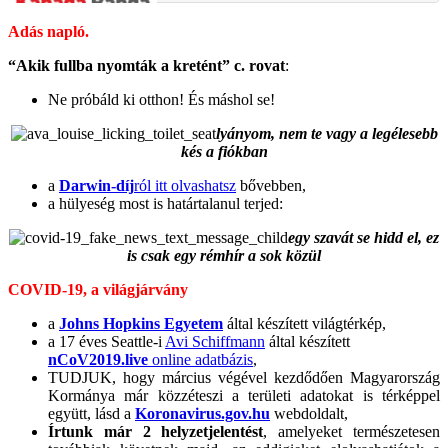
Adás napló.
“Akik fullba nyomták a kretént” c. rovat
:
Ne próbáld ki otthon! És máshol se!
lyányom, nem te vagy a legélesebb
kés a fiókban
a
Darwin-díj
ról itt olvashatsz
bővebben,
a hülyeség most is határtalanul terjed:
egy szavát se hidd el, ez
is csak egy rémhír a sok közül
COVID-19, a világjárvány
a
Johns Hopkins Egyetem
által készített világtérkép,
a 17 éves Seattle-i
Avi Schiffmann
által készített
nCoV2019.live
online adatbázis
,
TUDJUK, hogy március végével kezdődően Magyarország
Kormánya már közzéteszi a területi adatokat is térképpel
együtt, lásd a
Koronavirus.gov.hu
webdoldalt,
Írtunk már 2 helyzetjelentést
, amelyeket természetesen