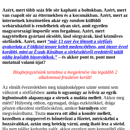
Azért, mert több száz féle sör kapható a boltokban. Azért, mert
van csapolt sör az éttermekben és a kocsmákban. Azért, mert az
internetnek köszönetően akár egy
random
külföldi
webáruházból is rendelhetek olyan sört, amit egyetlen
magyarországi importőr sem forgalmaz. Azért, mert
nagytételben gyártani olcsóbb, lásd sörgyárak, lásd kézműves
sörfőzdék. Azért, mert
“már 13 ezer éve létezett a sörfőzés
gyakorlata a Földközi-tenger keleti medencéjében, ami ötezer évvel
korábbi, mint az Észak-Kínában a sörkészítésről eredetéről talált
eddig legősibb bizonyítékok.”
– és akkor pont te, pont most
mutatnál valami újat?
Blogbejegyzésünk tartalma a megjelenése óta legalább 2
alkalommal frissítésre került!
Az elmúlt évezredekben meg tulajdonképpen szinte semmi sem
változott a sörfőzésben:
azóta is ugyanúgy az ivővíz az egyik
legfontosabb alapanyaga a sörnek a maláta mellett
. Akkor meg
miért? Hülyeség otthon, egymagad, drága eszközökkel, drága
pénzen elkezdeni sörfőzöcskézni, amikor
bármilyen
sört
megvásárolhatsz. Tiszta
macera ott állni a kondér mellett,
kezedben a stopperrel és hőmérőzni a főzetet, méricskélni a
hozzávalókat, aztán meg hetekig várni, amíg iható lesz a söröd
.
Ha nem találsz kedvedre valót, akkor egyrészt nem keresgéltél elég