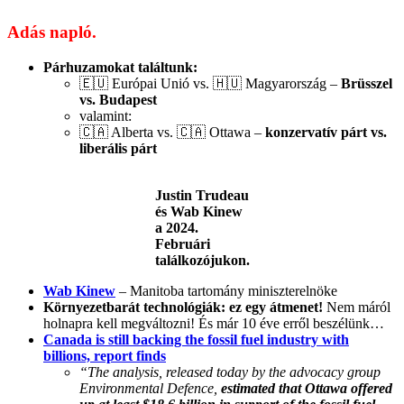
Adás napló.
Párhuzamokat találtunk:
🇪🇺 Európai Unió vs. 🇭🇺 Magyarország –
Brüsszel
vs. Budapest
valamint:
🇨🇦 Alberta vs. 🇨🇦 Ottawa –
konzervatív párt vs.
liberális párt
Justin Trudeau
és Wab Kinew
a 2024.
Februári
találkozójukon.
Wab Kinew
– Manitoba tartomány miniszterelnöke
Környezetbarát technológiák: ez egy átmenet!
Nem máról
holnapra kell megváltozni! És már 10 éve erről beszélünk…
Canada is still backing the fossil fuel industry with
billions, report finds
“The analysis, released today by the advocacy group
Environmental Defence,
estimated that Ottawa offered