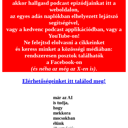
akkor hallgasd podcast epizódjainkat itt a
weboldalon,
az egyes adás naplókban elhelyezett lejátszó
segítségével,
vagy a kedvenc podcast applikációdban, vagy a
YouTube-on!
Ne felejtsd elolvasni a cikkeinket
és keress minket a közösségi médiában:
rendszeresen posztok találhatók
a Facebook-on
(és néha az még az X-en is)
.
Elérhetőségeinket itt találod meg!
már az AI
is tudja,
hogy
mekkora
mocsokban
élünk