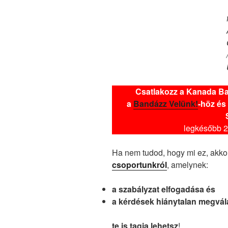
Csatlakozz a Kanada Ba
a
Bandázz Velünk!
-höz é
legkésőbb 2
Ha nem tudod, hogy mi ez, akk
csoportunkról
, amelynek:
a szabályzat elfogadása és
a kérdések hiánytalan megvál
te is tagja lehetsz
!