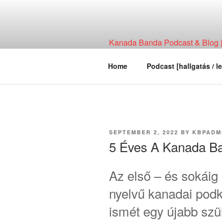
Skip
to
content
Kanada Banda Podcast & Blog | 
Technológia, Hírháttér, Elemzés
Home
Podcast [hallgatás / le
POSTED
SEPTEMBER 2, 2022
BY
KBPADM
ON
5 Éves A Kanada B
Az első – és sokáig
nyelvű kanadai pod
ismét egy újabb szü