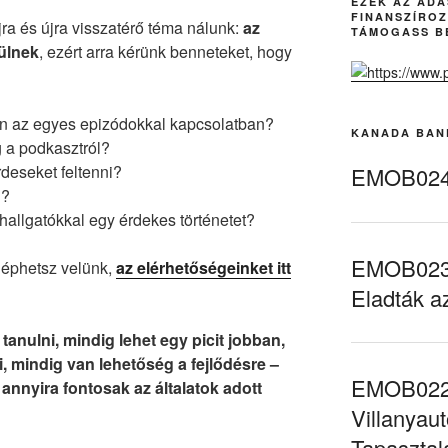
EZEK AZ AD
FINANSZÍROZ
ra és újra visszatérő téma nálunk:
az
TÁMOGASS B
ülnek
, ezért arra kérünk benneteket, hogy
an az egyes epizódokkal kapcsolatban?
KANADA BAN
g a podkasztról?
rdeseket feltenni?
EMOB024 
d?
allgatókkal egy érdekes történetet?
EMOB023 
léphetsz velünk,
az elérhetőségeinket itt
Eladták a
tanulni, mindig lehet egy picit jobban,
 mindig van lehetőség a fejlődésre –
EMOB022 
 annyira fontosak az általatok adott
Villanyaut
Tapasztal