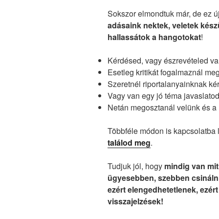
Sokszor elmondtuk már, de ez új
adásaink nektek, veletek kész
hallassátok a hangotokat
!
Kérdésed, vagy észrevételed v
Esetleg kritikát fogalmaznál me
Szeretnél riportalanyainknak ké
Vagy van egy jó téma javaslato
Netán megosztanál velünk és a h
Többféle módon is kapcsolatba 
találod meg
.
Tudjuk jól, hogy
mindig van mit 
ügyesebben, szebben csinálni,
ezért elengedhetetlenek, ezért
visszajelzések!