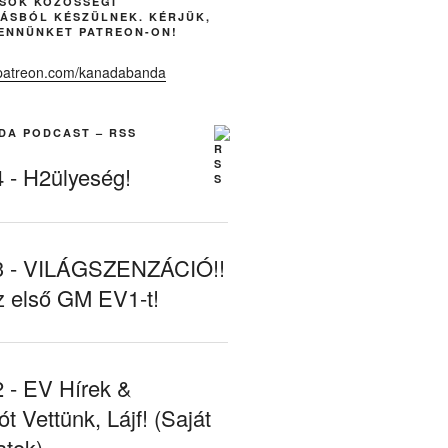
ÁSOK KÖZÖSSÉGI
ÁSBÓL KÉSZÜLNEK. KÉRJÜK,
ENNÜNKET PATREON-ON!
DA PODCAST – RSS
- H2ülyeség!
- VILÁGSZENZÁCIÓ!!
z első GM EV1-t!
- EV Hírek &
ót Vettünk, Lájf! (Saját
atok)