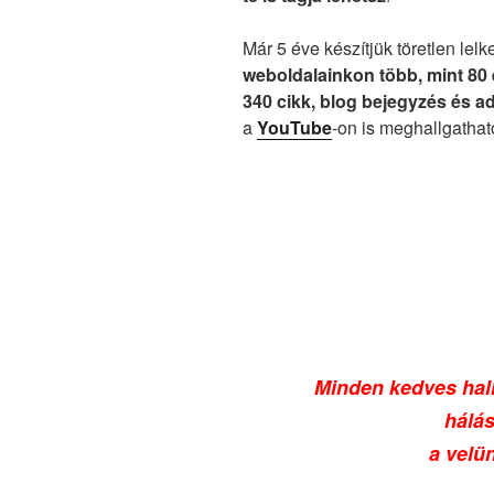
Már 5 éve készítjük töretlen lelk
weboldalainkon
több, mint 80
340 cikk, blog bejegyzés és a
a
YouTube
-on is meghallgathat
Minden kedves hal
hálá
a velün