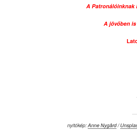
A Patronálóinknak
A jövőben is
Lat
nyitókép:
Anne Nygård
/
Unspla