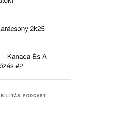
Karácsony 2k25
- Kanada És A
tózás #2
BILITÁS PODCAST