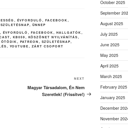
October 2025
September 20
KESSÉG
,
ÉVFORDULÓ
,
FACEBOOK
,
August 2025
,
SZÜLETÉSNAP
,
ÜNNEP
,
ÉVFORDULÓ
,
FACEBOOK
,
HALLGATÓK
,
July 2025
CAST
,
KB059
,
KÖSZÖNET NYILVÁNÍTÁS
,
,
ÖTÖDIK
,
PATREON
,
SZÜLETÉSNAP
,
June 2025
LÉS
,
YOUTUBE
,
ZÁRT CSOPORT
May 2025
April 2025
March 2025
Next
NEXT
Post
February 2025
Magyar Társadalom, Én Nem
Szeretlek! (Frissítve!)
January 2025
December 202
November 202