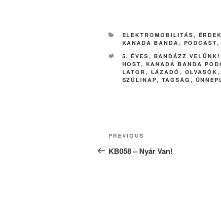
CATEGORIES
ELEKTROMOBILITÁS
,
ÉRDE
KANADA BANDA
,
PODCAST
TAGS
5. ÉVES
,
BANDÁZZ VELÜNK!
HOST
,
KANADA BANDA POD
LATOR
,
LÁZADÓ
,
OLVASÓK
SZÜLINAP
,
TAGSÁG
,
ÜNNEP
Post
Previous
PREVIOUS
navigation
Post
KB058 – Nyár Van!