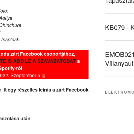
fotó:
Aditya
Chinchure
KB079 - 
/
Unsplash
EMOB021 
nda zárt Facebook csoportjához,
s
TE IS ADD LE A SZAVAZATODAT
a
Villanyau
Spotify-ról
022. Szeptember 5-ig.
or
i
tt egy részeltes leírás a zárt Facebook
ELEKTROMO
aszolása után