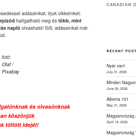
CANADIAN 
esedéssel adásainkat, írjuk cikkeinket:
 epizód
hallgatható meg és
több, mint
dás napló
olvasható! Sőt, adásainkat már
od.
RECENT POS
fotó:
Olaf
/
Nyár van!
Pixabay
July 31, 2026
Minden Nagyon
June 30, 2026
Alberta 101
lgatónknak és olvasónknak
May 31, 2026
san köszönjük
Magyarország 
April 19, 2026
k töltött idejét!
Magyarország V