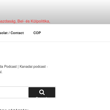
zdaság, Bel- és Külpolitika,
olat / Contact
COP
Search