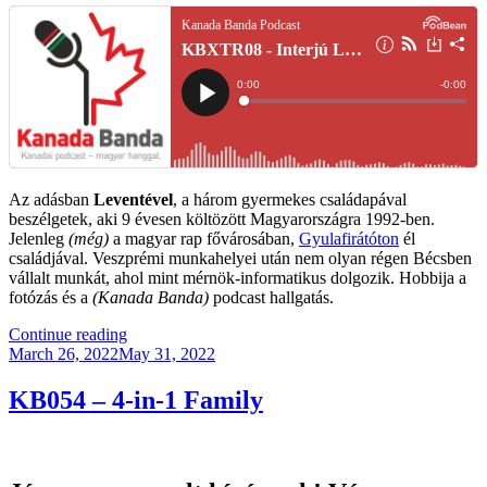
Az adásban
Leventével
, a három gyermekes családapával
beszélgetek, aki 9 évesen költözött Magyarországra 1992-ben.
Jelenleg
(még)
a magyar rap fővárosában,
Gyulafirátóton
él
családjával. Veszprémi munkahelyei után nem olyan régen Bécsben
vállalt munkát, ahol mint mérnök-informatikus dolgozik. Hobbija a
fotózás és a
(Kanada Banda)
podcast hallgatás.
“KBXTR08
Continue reading
Posted
–
March 26, 2022
May 31, 2022
on
Interjú
Leventével”
KB054 – 4-in-1 Family