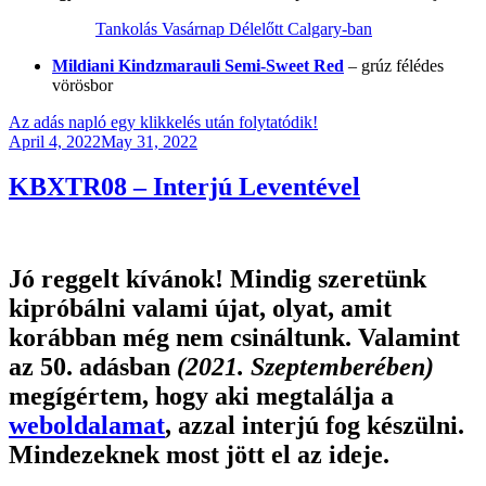
Tankolás Vasárnap Délelőtt Calgary-ban
Mildiani Kindzmarauli Semi-Sweet Red
– grúz félédes
vörösbor
Az adás napló egy klikkelés után folytatódik!
Posted
April 4, 2022
May 31, 2022
on
KBXTR08 – Interjú Leventével
Jó reggelt kívánok! Mindig szeretünk
kipróbálni valami újat, olyat, amit
korábban még nem csináltunk. Valamint
az 50. adásban
(2021. Szeptemberében)
megígértem, hogy aki megtalálja a
weboldalamat
, azzal interjú fog készülni.
Mindezeknek most jött el az ideje.