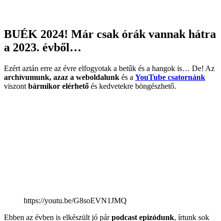
BUÉK 2024! Már csak órák vannak hátra
a 2023. évből…
Ezért aztán erre az évre elfogyotak a betűk és a hangok is… De! Az
archívumunk, azaz a weboldalunk
és a
YouTube csatornánk
viszont
bármikor elérhető
és kedvetekre böngészhető.
https://youtu.be/G8soEVN1JMQ
Ebben az évben is elkészült jó pár
podcast epizódunk
, írtunk sok