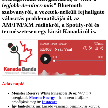
legjobb-de-nincs-más”
Bluetooth
szabványról, a vezeték-nélküli fejhallgató
választás problematikájáról, az
AM/FM/XM rádiókról, a Spotify-ról és
természetesen egy kicsit Kanadáról is.
Adás napló.
Monster Reserve White Pineapple 16 oz
(473 ml)
energiaital:
MonsterEnergy
– ha itt nem találjátok,
próbáljátok meg itt:
Instacart
Így tankolunk mi
: Lázadó vasárnapi benzinkútas körútja.