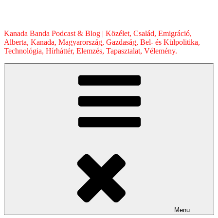
Skip
to
content
Kanada Banda Podcast & Blog | Közélet, Család, Emigráció,
Alberta, Kanada, Magyarország, Gazdaság, Bel- és Külpolitika,
Technológia, Hírháttér, Elemzés, Tapasztalat, Vélemény.
Menu