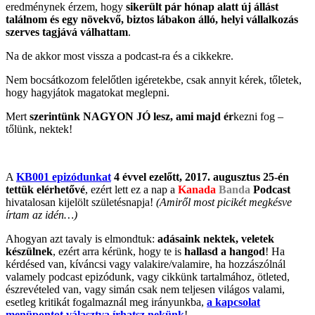
eredménynek érzem, hogy
sikerült pár hónap alatt új állást
találnom és egy növekvő, biztos lábakon álló, helyi vállalkozás
szerves tagjává válhattam
.
Na de akkor most vissza a podcast-ra és a cikkekre.
Nem bocsátkozom felelőtlen igéretekbe, csak annyit kérek, tőletek,
hogy hagyjátok magatokat meglepni.
Mert
szerintünk NAGYON JÓ lesz, ami majd ér
kezni fog –
tőlünk, nektek!
A
KB001 epizódunkat
4 évvel ezelőtt,
2017. augusztus 25-én
tettük elérhetővé
, ezért lett ez a nap a
Kanada
Banda
Podcast
hivatalosan kijelölt születésnapja!
(Amiről most picikét megkésve
írtam az idén…)
Ahogyan azt tavaly is elmondtuk:
adásaink nektek, veletek
készülnek
, ezért arra kérünk, hogy te is
hallasd a hangod
! Ha
kérdésed van, kíváncsi vagy valakire/valamire, ha hozzászólnál
valamely podcast epizódunk, vagy cikkünk tartalmához, ötleted,
észrevételed van, vagy simán csak nem teljesen világos valami,
esetleg kritikát fogalmaznál meg irányunkba,
a kapcsolat
menüpontot választva írhatsz nekünk
!