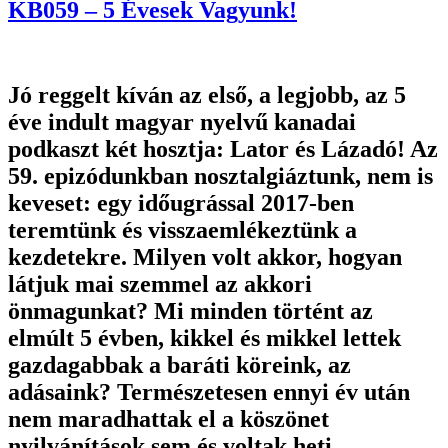
KB059 – 5 Évesek Vagyunk!
Jó reggelt kíván az első, a legjobb, az 5
éve indult magyar nyelvű kanadai
podkaszt két hosztja: Lator és Lázadó! Az
59. epizódunkban nosztalgiáztunk, nem is
keveset: egy időugrással 2017-ben
teremtünk és visszaemlékeztünk a
kezdetekre. Milyen volt akkor, hogyan
látjuk mai szemmel az akkori
önmagunkat? Mi minden történt az
elmúlt 5 évben, kikkel és mikkel lettek
gazdagabbak a baráti köreink, az
adásaink? Természetesen ennyi év után
nem maradhattak el a köszönet
nyilvánítások sem és voltak heti