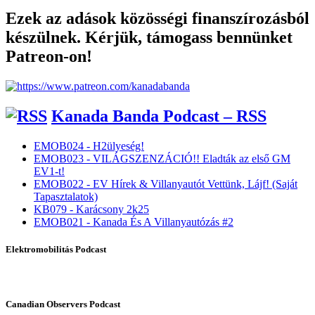
Ezek az adások közösségi finanszírozásból
készülnek. Kérjük, támogass bennünket
Patreon-on!
Kanada Banda Podcast – RSS
EMOB024 - H2ülyeség!
EMOB023 - VILÁGSZENZÁCIÓ!! Eladták az első GM
EV1-t!
EMOB022 - EV Hírek & Villanyautót Vettünk, Lájf! (Saját
Tapasztalatok)
KB079 - Karácsony 2k25
EMOB021 - Kanada És A Villanyautózás #2
Elektromobilitás Podcast
Canadian Observers Podcast