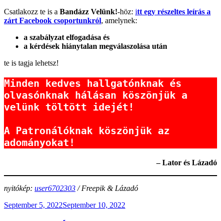
Csatlakozz te is a
Bandázz Velünk!
-höz:
i
tt egy részeltes leírás a
zárt Facebook csoportunkról
, amelynek:
a szabályzat elfogadása és
a kérdések hiánytalan megválaszolása után
te is tagja lehetsz!
Minden kedves hallgatónknak és 
olvasónknak hálásan köszönjük a 
velünk töltött idejét!

A Patronálóknak köszönjük az 
adományokat!
– Lator és Lázadó
nyitókép:
user6702303
/ Freepik & Lázadó
Posted
September 5, 2022
September 10, 2022
on