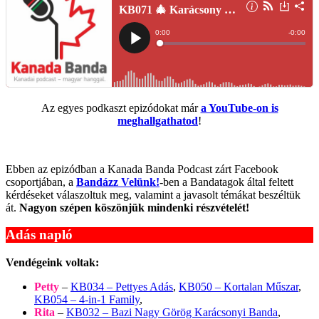
Az egyes podkaszt epizódokat már
a YouTube-on is
meghallgathatod
!
Ebben az epizódban a Kanada Banda Podcast zárt Facebook
csoportjában, a
Bandázz Velünk!
-ben a Bandatagok által feltett
kérdéseket válaszoltuk meg, valamint a javasolt témákat beszéltük
át.
Nagyon szépen köszönjük mindenki részvételét!
Adás napló
Vendégeink voltak:
Petty
–
KB034 – Pettyes Adás
,
KB050 – Kortalan Műszar
,
KB054 – 4-in-1 Family
,
Rita
–
KB032 – Bazi Nagy Görög Karácsonyi Banda
,