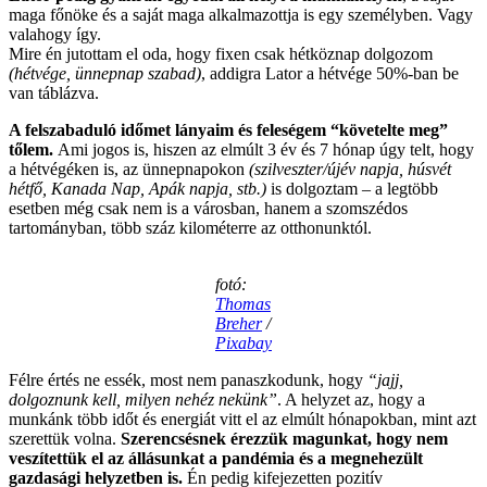
maga főnöke és a saját maga alkalmazottja is egy személyben. Vagy
valahogy így.
Mire én jutottam el oda, hogy fixen csak hétköznap dolgozom
(hétvége, ünnepnap szabad)
, addigra Lator a hétvége 50%-ban be
van táblázva.
A felszabaduló időmet lányaim és feleségem “követelte meg”
tőlem.
Ami jogos is, hiszen az elmúlt 3 év és 7 hónap úgy telt, hogy
a hétvégéken is, az ünnepnapokon
(szilveszter/újév napja, húsvét
hétfő, Kanada Nap, Apák napja, stb.)
is dolgoztam – a legtöbb
esetben még csak nem is a városban, hanem a szomszédos
tartományban, több száz kilométerre az otthonunktól.
fotó:
Thomas
Breher
/
Pixabay
Félre értés ne essék, most nem panaszkodunk, hogy
“jajj,
dolgoznunk kell, milyen nehéz nekünk”
. A helyzet az, hogy a
munkánk több időt és energiát vitt el az elmúlt hónapokban, mint azt
szerettük volna.
Szerencsésnek érezzük magunkat, hogy nem
veszítettük el az állásunkat a pandémia és a megnehezült
gazdasági helyzetben is.
Én pedig kifejezetten pozitív