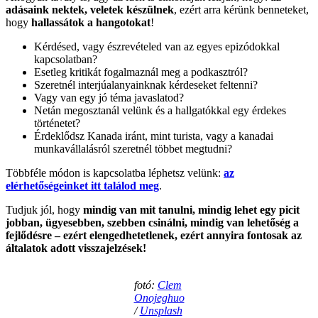
adásaink nektek, veletek készülnek
, ezért arra kérünk benneteket,
hogy
hallassátok a hangotokat
!
Kérdésed, vagy észrevételed van az egyes epizódokkal
kapcsolatban?
Esetleg kritikát fogalmaznál meg a podkasztról?
Szeretnél interjúalanyainknak kérdeseket feltenni?
Vagy van egy jó téma javaslatod?
Netán megosztanál velünk és a hallgatókkal egy érdekes
történetet?
Érdeklődsz Kanada iránt, mint turista, vagy a kanadai
munkavállalásról szeretnél többet megtudni?
Többféle módon is kapcsolatba léphetsz velünk:
az
elérhetőségeinket itt találod meg
.
Tudjuk jól, hogy
mindig van mit tanulni, mindig lehet egy picit
jobban, ügyesebben, szebben csinálni, mindig van lehetőség a
fejlődésre – ezért elengedhetetlenek, ezért annyira fontosak az
általatok adott visszajelzések!
fotó:
Clem
Onojeghuo
/
Unsplash