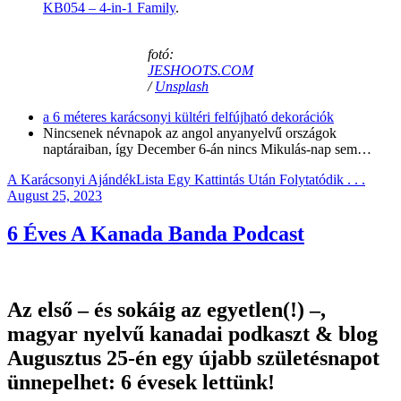
KB054 – 4-in-1 Family
.
fotó:
JESHOOTS.COM
/
Unsplash
a 6 méteres karácsonyi kültéri felfújható dekorációk
Nincsenek névnapok az angol anyanyelvű országok
naptáraiban, így December 6-án nincs Mikulás-nap sem…
A Karácsonyi AjándékLista Egy Kattintás Után Folytatódik . . .
Posted
August 25, 2023
on
6 Éves A Kanada Banda Podcast
Az első – és sokáig az egyetlen(!) –,
magyar nyelvű kanadai podkaszt & blog
Augusztus 25-én egy újabb születésnapot
ünnepelhet: 6 évesek lettünk!