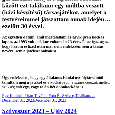
között ezt találtam: egy múltba veszett
(házi készítésű) társasjátékot, amelyet a
testvéreimmel játszottam annak idején…
ezelőtt 30 évvel.
Az egyetlen dátum, amit megtaláltam az egyik ilyen kockás
lapon, az 1993 volt – ekkor voltam én 13 éves.
És az igazság az,
hogy
három évtized után már nem emlékszem sem a társas
nevére, sem a játékszabályokra
.
Úgy emlékszem, hogy
egy általános iskolai osztálytársamtól
tanultam meg a játékot
és a kockáspapír, a színes ceruzák mellett
szükség volt
egy, vagy talán két dobókockára
is…
Egy Kattintás Után További Fotó És Szöveg Található. . .
Posted
December 31, 2023
December 31, 2023
on
Szilveszter 2023 – Újév 2024