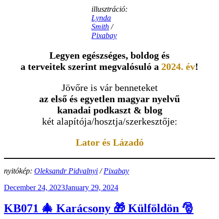
illusztráció:
Lynda
Smith
/
Pixabay
Legyen egészséges, boldog és
a terveitek szerint megvalósuló a
2024. év
!
Jövőre is vár benneteket
az első és egyetlen magyar nyelvű
kanadai podkaszt & blog
két alapítója/hosztja/szerkesztője:
Lator és Lázadó
nyitókép:
Oleksandr Pidvalnyi
/
Pixabay
Posted
December 24, 2023
January 29, 2024
on
KB071 🎄 Karácsony 🎁 Külföldön 🎅