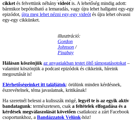
cikket
és felvettünk néhány
videót
is. A lehetőség mindig adott:
bármikor bepótolható a lemaradás, vagy újra lehet hallgatni egy-egy
epizódot,
újra meg lehet nézni egy-egy videót
és újra lehet olvasni
egy-egy cikkünket.
illusztráció:
Gordon
Johnson
/
Pixabay
Hálásan köszönjük
az anyagiakban testet öltő támogatásotokat
–
valamint köszönjük a podcast epizódok és cikkeink, híreink
megosztását is!
Elérhetőségeinket itt találjátok
: örülünk minden kérdésnek,
észrevételnek, téma javaslatnak, kritikának!
Ha szeretnél belesni a kulisszák mögé,
legyél te is az egyik aktív
bandatagunk
: természetesen, csak
a feltételek elfogadása és a
kérdések megválaszolását követően
csatlakozz a zárt Facebook
csoportunkhoz, a
Bandázzatok Velünk
-höz!
.