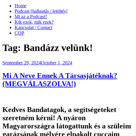
Home
Podcast [hallgatás / letöltés]
Mi az a Podcast?
Kik ezek, mik ezek?
Kapcsolat / Contact
COP
Tag:
Bandázz velünk!
Posted
September 29, 2024
October 1, 2024
on
Mi A Neve Ennek A Társasjátéknak?
(MEGVÁLASZOLVA!)
Kedves Bandatagok, a segítségeteket
szeretném kérni! A nyáron
Magyarországra látogattunk és a szüleim
garázsának mélyére elpakolt cuccaim