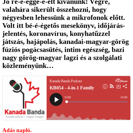
Jó re-e-egge-e-elt kívánunk! Végre,
valahára sikerült összehozni, hogy
négyesben lehessünk a mikrofonok előtt.
Volt itt bé-é-égetős mesekönyv, időjárás-
jelentés, koronavírus, konyhatűzzel
játszás, hajápolás, kanadai-magyar-görög
fúziós pogácsasütés, intim egészség, bazi
nagy görög-magyar lagzi és a szolgálati
közleményünk…
Adás napló.