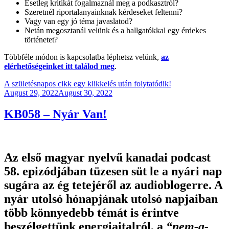
Esetleg kritikát fogalmaznál meg a podkasztról?
Szeretnél riportalanyainknak kérdeseket feltenni?
Vagy van egy jó téma javaslatod?
Netán megosztanál velünk és a hallgatókkal egy érdekes
történetet?
Többféle módon is kapcsolatba léphetsz velünk,
az
elérhetőségeinket itt találod meg
.
A születésnapos cikk egy klikkelés után folytatódik!
Posted
August 29, 2022
August 30, 2022
on
KB058 – Nyár Van!
Az első magyar nyelvű kanadai podcast
58. epizódjában tüzesen süt le a nyári nap
sugára az ég tetejéről az audioblogerre. A
nyár utolsó hónapjának utolsó napjaiban
több könnyedebb témát is érintve
beszélgettünk energiaitalról, a
“nem-a-