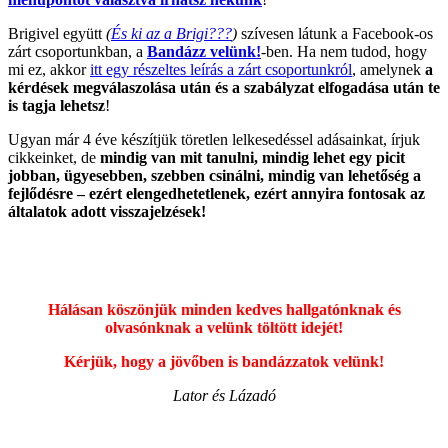
Brigivel együtt
(
És ki az a Brigi???
)
szívesen látunk a Facebook-os
zárt csoportunkban, a
Bandázz velünk!
-ben. Ha nem tudod, hogy
mi ez, akkor
itt egy részeltes leírás a zárt csoportunkról
, amelynek
a
kérdések megválaszolása után és a szabályzat elfogadása után te
is tagja lehetsz
!
Ugyan már 4 éve készítjük töretlen lelkesedéssel adásainkat, írjuk
cikkeinket, de
mindig van mit tanulni, mindig lehet egy picit
jobban, ügyesebben, szebben csinálni, mindig van lehetőség a
fejlődésre – ezért elengedhetetlenek, ezért annyira fontosak az
általatok adott visszajelzések!
Hálásan köszönjük minden kedves hallgatónknak és
olvasónknak a velünk töltött idejét!
Kérjük, hogy a jövőben is bandázzatok velünk!
Lator és Lázadó