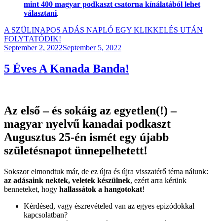
mint 400 magyar podkaszt csatorna kínálatából lehet
választani
.
A SZÜLINAPOS ADÁS NAPLÓ EGY KLIKKELÉS UTÁN
FOLYTATÓDIK!
Posted
September 2, 2022
September 5, 2022
on
5 Éves A Kanada Banda!
Az első – és sokáig az egyetlen(!) –
magyar nyelvű kanadai podkaszt
Augusztus 25-én ismét egy újabb
születésnapot ünnepelhetett!
Sokszor elmondtuk már, de ez újra és újra visszatérő téma nálunk:
az adásaink nektek, veletek készülnek
, ezért arra kérünk
benneteket, hogy
hallassátok a hangotokat
!
Kérdésed, vagy észrevételed van az egyes epizódokkal
kapcsolatban?