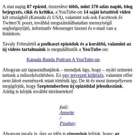
A mai napig
87 epizód
, összesítve
több, mint 370 adás napló, blog
bejegyzés, cikk és kritika
, a YouTube-on
14 saját készítésű videó
két országból
(Kanada és USA)
, valamint sok-sok Facebook és
Twitter/X poszt, továbbá megszámlálhatatlan mennyiségű
segítségnyújtó, informatív Messenger üzenet és e-mail van a
listánkon.
Tavaly Februártól
a podkaszt epizódok és a korábbi, valamint az
új videós tartalmaink
is megtalálhatók a
YouTube
-on:
Kanada Banda Podcast A YouTube-on
Ahogyan azt tapasztalhatjátok – mondjuk úgy, hogy – nyári szünetet
tartunk a műsorkészítésben. Ez
egy tervezett költözés
, valamint előre
nem látott események miatt történik így. De itt és most ünnepélyesen
megígérjük, hogy
Szeptemberben új epizóddal jelentkezünk
.
Addig is kérjük további türelmeteket!
fotó:
Annette
/
Pixabay
Ahogyan tavaly is, úgy az idén is
elmondjuk
leírjuk, hogy:
az