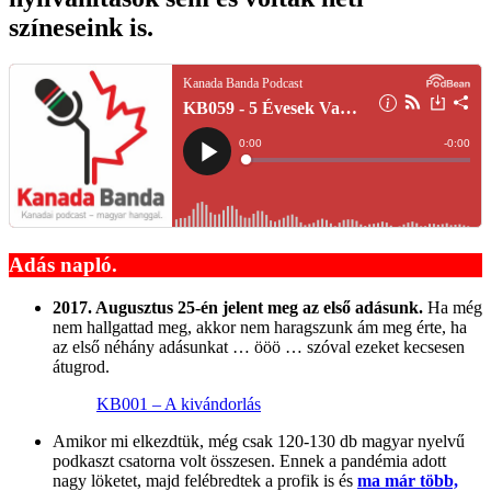
színeseink is.
Adás napló.
2017. Augusztus 25-én jelent meg az első adásunk.
Ha még
nem hallgattad meg, akkor nem haragszunk ám meg érte, ha
az első néhány adásunkat … ööö … szóval ezeket kecsesen
átugrod.
KB001 – A kivándorlás
Amikor mi elkezdtük, még csak 120-130 db magyar nyelvű
podkaszt csatorna volt összesen. Ennek a pandémia adott
nagy löketet, majd felébredtek a profik is és
ma már több,