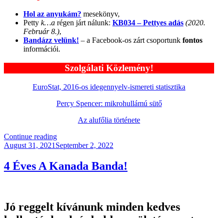
Hol az anyukám?
mesekönyv,
Petty
k…a
régen járt nálunk:
KB034 – Pettyes adás
(2020.
Február 8.)
,
Bandázz velünk!
– a Facebook-os zárt csoportunk
fontos
információi.
Szolgálati Közlemény!
EuroStat, 2016-os idegennyelv-ismereti statisztika
Percy Spencer: mikrohullámú sütő
Az alufőlia története
“KB054
Continue reading
Posted
–
August 31, 2021
September 2, 2022
on
4-
in-
4 Éves A Kanada Banda!
1
Family”
Jó reggelt kívánunk minden kedves