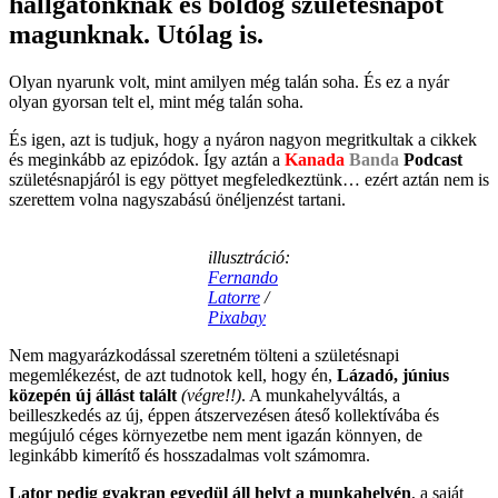
hallgatónknak és boldog születésnapot
magunknak. Utólag is.
Olyan nyarunk volt, mint amilyen még talán soha. És ez a nyár
olyan gyorsan telt el, mint még talán soha.
És igen, azt is tudjuk, hogy a nyáron nagyon megritkultak a cikkek
és meginkább az epizódok. Így aztán a
Kanada
Banda
Podcast
születésnapjáról is egy pöttyet megfeledkeztünk… ezért aztán nem is
szerettem volna nagyszabású önéljenzést tartani.
illusztráció:
Fernando
Latorre
/
Pixabay
Nem magyarázkodással szeretném tölteni a születésnapi
megemlékezést, de azt tudnotok kell, hogy én,
Lázadó, június
közepén új állást talált
(végre!!)
. A munkahelyváltás, a
beilleszkedés az új, éppen átszervezésen áteső kollektívába és
megújuló céges környezetbe nem ment igazán könnyen, de
leginkább kimerítő és hosszadalmas volt számomra.
Lator pedig gyakran egyedül áll helyt a munkahelyén
, a saját