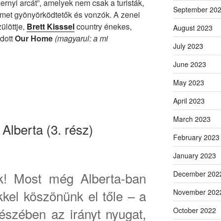
zernyi arcát”, amelyek nem csak a turisták,
September 20
met gyönyörködtetők és vonzók. A zenei
ülöttje,
Brett Kisssel
country énekes,
August 2023
dott
Our Home
(magyarul: a mi
July 2023
June 2023
May 2023
April 2023
March 2023
lberta (3. rész)
February 2023
January 2023
nk! Most még Alberta-ban
December 202
kkel köszönünk el tőle – a
November 202
észében az irányt nyugat,
October 2022