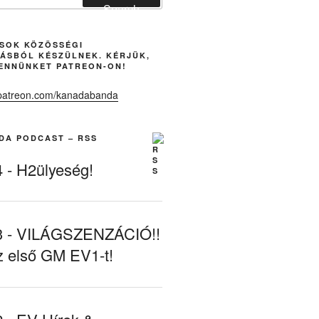
Search
ÁSOK KÖZÖSSÉGI
ÁSBÓL KÉSZÜLNEK. KÉRJÜK,
ENNÜNKET PATREON-ON!
DA PODCAST – RSS
- H2ülyeség!
- VILÁGSZENZÁCIÓ!!
z első GM EV1-t!