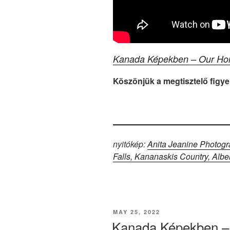
Kanada Képekben – Our Hom
Köszönjük a megtisztelő figye
nyitókép:
Anita Jeanine Photog
Falls, Kananaskis Country, Albe
POSTED
MAY 25, 2022
ON
Kanada Képekben – 