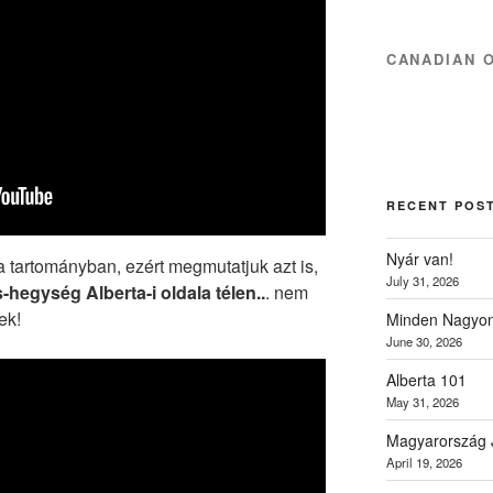
CANADIAN 
RECENT POS
Nyár van!
a tartományban, ezért megmutatjuk azt is,
July 31, 2026
hegység Alberta-i oldala télen..
. nem
ek!
Minden Nagyon
June 30, 2026
Alberta 101
May 31, 2026
Magyarország 
April 19, 2026