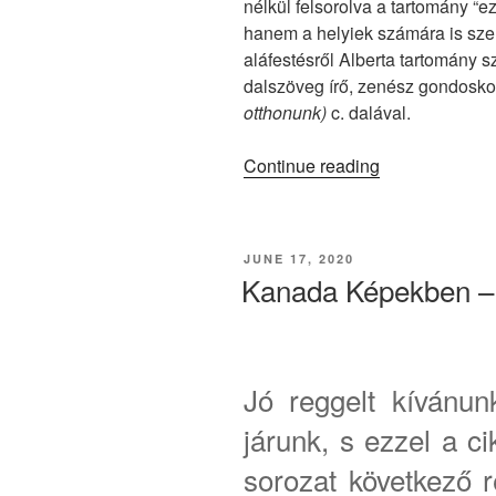
nélkül felsorolva a tartomány “e
hanem a helyiek számára is sze
aláfestésről Alberta tartomány sz
dalszöveg írő, zenész gondosko
otthonunk)
c. dalával.
“Kanada
Continue reading
Képekben
–
Our
POSTED
JUNE 17, 2020
Home,
ON
Kanada Képekben – A
Alberta.”
Jó reggelt kívánu
járunk, s ezzel a ci
sorozat következő r