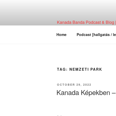
Skip
to
content
Kanada Banda Podcast & Blog | 
Technológia, Hírháttér, Elemzés
Home
Podcast [hallgatás / le
TAG:
NEMZETI PARK
POSTED
OCTOBER 29, 2022
ON
Kanada Képekben – 