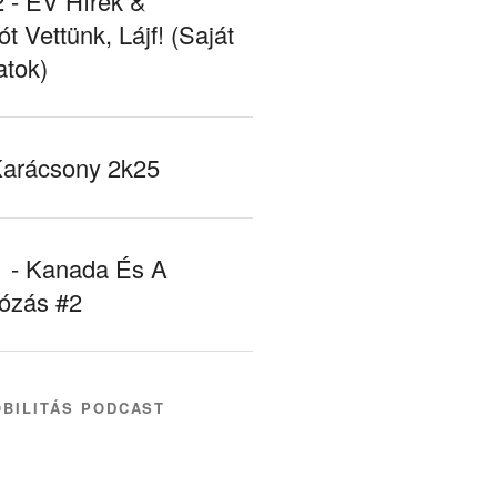
- EV Hírek &
ót Vettünk, Lájf! (Saját
atok)
Karácsony 2k25
- Kanada És A
tózás #2
BILITÁS PODCAST