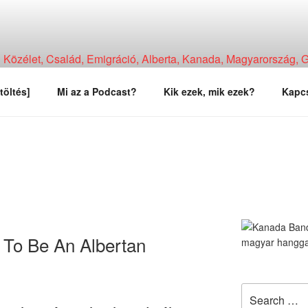
Közélet, Család, Emigráció, Alberta, Kanada, Magyarország, Ga
, Tapasztalat, Vélemény.
töltés]
Mi az a Podcast?
Kik ezek, mik ezek?
Kapcs
To Be An Albertan
Search
for: