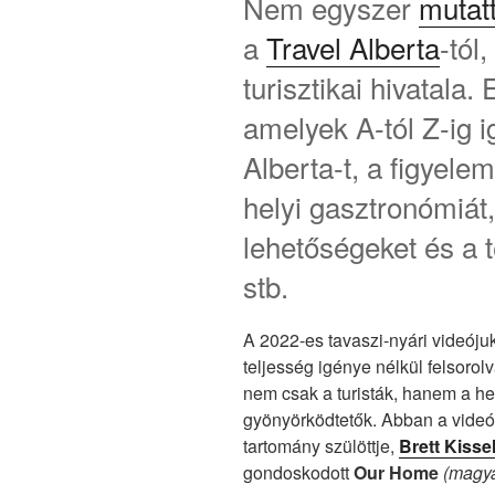
Nem egyszer
mutat
a
Travel Alberta
-tól
turisztikai hivatala.
amelyek A-tól Z-ig 
Alberta-t, a figyele
helyi gasztronómiát
lehetőségeket és a t
stb.
A 2022-es tavaszi-nyári videójuk
teljesség igénye nélkül felsorol
nem csak a turisták, hanem a h
gyönyörködtetők. Abban a videób
tartomány szülöttje,
Brett Kisse
gondoskodott
Our Home
(magya