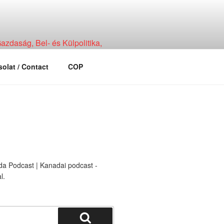
zdaság, Bel- és Külpolitika,
olat / Contact
COP