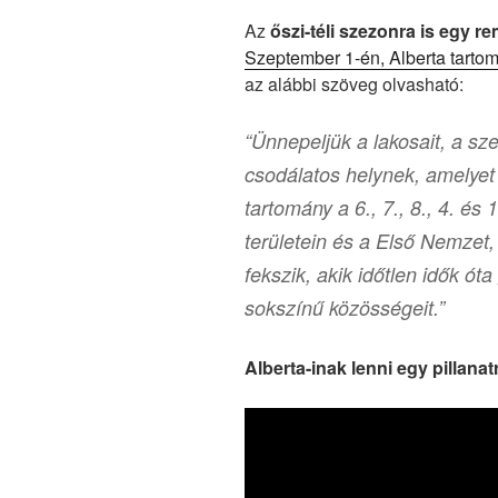
Az
őszi-téli szezonra is egy r
Szeptember 1-én, Alberta tarto
az alábbi szöveg olvasható:
“Ünnepeljük a lakosait, a sz
csodálatos helynek, amelyet
tartomány a 6., 7., 8., 4. 
területein és a Első Nemzet,
fekszik, akik időtlen idők óta
sokszínű közösségeit.”
Alberta-inak lenni egy pillana