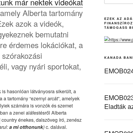
tunk már nektek videókat
, amely Alberta tartomány
EZEK AZ AD
 Ezek azok a videók,
FINANSZÍROZ
TÁMOGASS B
igyekeznek bemutatni
mre érdemes lokációkat, a
, szórakozási
KANADA BAN
éli, vagy nyári sportokat,
EMOB024 
 is hasonlóan látványosra sikerült, a
EMOB023 
va a tartomány “ezernyi arcát”, amelyek
Eladták a
elyiek számára is vonzók és szemet
an a zenei aláfestésről Alberta
l
country énekes, dalszöveg író, zenész
rul:
a mi otthonunk
)
c. dalával.