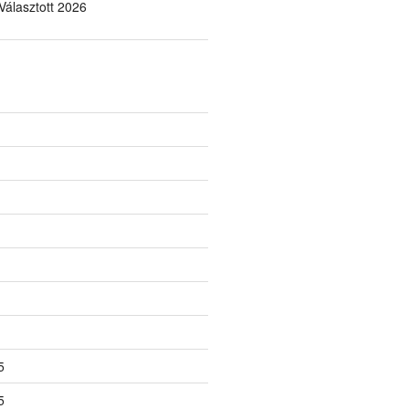
álasztott 2026
5
5