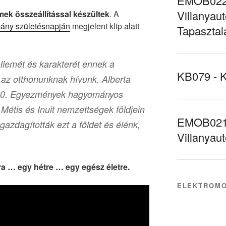
EMOB022 
Villanyaut
emek összeállítással készültek
. A
mány születésnapján
megjelent klip alatt
Tapasztal
ellemét és karakterét ennek a
KB079 - 
 az otthonunknak hívunk. Alberta
és 10. Egyezmények hagyományos
 Métis és Inuit nemzettségek földjein
EMOB021 
 gazdagították ezt a földet és élénk,
Villanyau
tra … egy hétre … egy egész életre.
ELEKTROMO