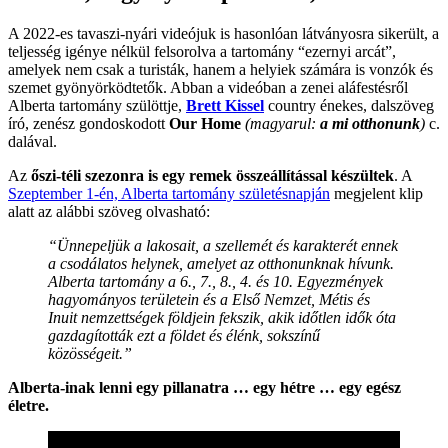
A 2022-es tavaszi-nyári videójuk is hasonlóan látványosra sikerült, a
teljesség igénye nélkül felsorolva a tartomány “ezernyi arcát”,
amelyek nem csak a turisták, hanem a helyiek számára is vonzók és
szemet gyönyörködtetők. Abban a videóban a zenei aláfestésről
Alberta tartomány szülöttje,
Brett Kissel
country énekes, dalszöveg
író, zenész gondoskodott
Our Home
(magyarul:
a mi otthonunk
)
c.
dalával.
Az
őszi-téli szezonra is egy remek összeállítással készültek
. A
Szeptember 1-én, Alberta tartomány születésnapján
megjelent klip
alatt az alábbi szöveg olvasható:
“Ünnepeljük a lakosait, a szellemét és karakterét ennek
a csodálatos helynek, amelyet az otthonunknak hívunk.
Alberta tartomány a 6., 7., 8., 4. és 10. Egyezmények
hagyományos területein és a Első Nemzet, Métis és
Inuit nemzettségek földjein fekszik, akik időtlen idők óta
gazdagították ezt a földet és élénk, sokszínű
közösségeit.”
Alberta-inak lenni egy pillanatra … egy hétre … egy egész
életre.