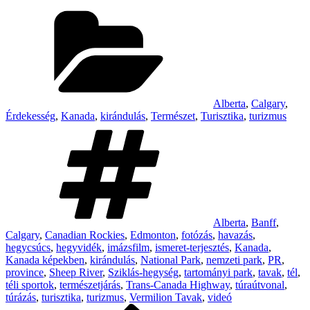
Categories
Alberta
,
Calgary
,
Érdekesség
,
Kanada
,
kirándulás
,
Természet
,
Turisztika
,
turizmus
Tags
Alberta
,
Banff
,
Calgary
,
Canadian Rockies
,
Edmonton
,
fotózás
,
havazás
,
hegycsúcs
,
hegyvidék
,
imázsfilm
,
ismeret-terjesztés
,
Kanada
,
Kanada képekben
,
kirándulás
,
National Park
,
nemzeti park
,
PR
,
province
,
Sheep River
,
Sziklás-hegység
,
tartományi park
,
tavak
,
tél
,
téli sportok
,
természetjárás
,
Trans-Canada Highway
,
túraútvonal
,
túrázás
,
turisztika
,
turizmus
,
Vermilion Tavak
,
videó
Previous