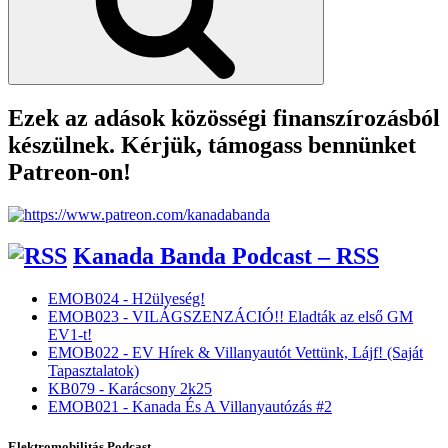
Ezek az adások közösségi finanszírozásból
készülnek. Kérjük, támogass bennünket
Patreon-on!
Kanada Banda Podcast – RSS
EMOB024 - H2ülyeség!
EMOB023 - VILÁGSZENZÁCIÓ!! Eladták az első GM
EV1-t!
EMOB022 - EV Hírek & Villanyautót Vettünk, Lájf! (Saját
Tapasztalatok)
KB079 - Karácsony 2k25
EMOB021 - Kanada És A Villanyautózás #2
Elektromobilitás Podcast