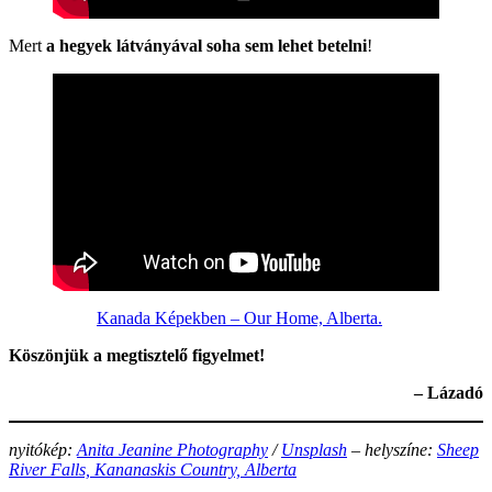
Mert
a hegyek látványával soha sem lehet betelni
!
Kanada Képekben – Our Home, Alberta.
Köszönjük a megtisztelő figyelmet!
– Lázadó
nyitókép:
Anita Jeanine Photography
/
Unsplash
– helyszíne:
Sheep
River Falls, Kananaskis Country, Alberta