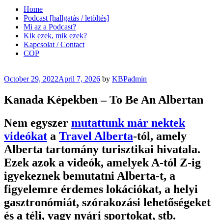
Home
Podcast [hallgatás / letöltés]
Mi az a Podcast?
Kik ezek, mik ezek?
Kapcsolat / Contact
COP
Posted
October 29, 2022
April 7, 2026
by
KBPadmin
on
Kanada Képekben – To Be An Albertan
Nem egyszer
mutattunk már nektek
videókat
a
Travel Alberta
-tól, amely
Alberta tartomány turisztikai hivatala.
Ezek azok a videók, amelyek A-tól Z-ig
igyekeznek bemutatni Alberta-t, a
figyelemre érdemes lokációkat, a helyi
gasztronómiát, szórakozási lehetőségeket
és a téli, vagy nyári sportokat, stb.