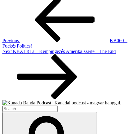
Post
Post
navigation
Previous
KB060 –
Fuck🖕Politics!
Next
Next
KBXTR13 – Kempingezés Amerika-szerte – The End
Post
Search
for:
Search