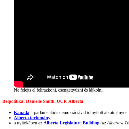
Ne felejts el felirazkoni, csengettyűzni és lájkolni.
Belpolitika: Danielle Smith, UCP, Alberta
Kanada
– parlamentáris demokráciával irányított alkotmányos
Alberta tartomány
,
a nyitóképen az
Alberta Legislature Building
(az Alberta-i T