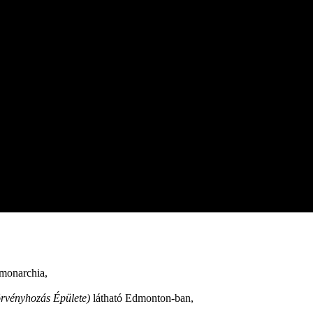
 monarchia,
örvényhozás Épülete)
látható Edmonton-ban,