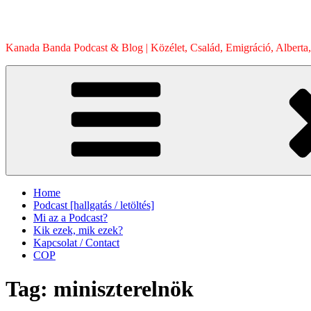
Skip
to
content
Kanada Banda Podcast & Blog | Közélet, Család, Emigráció, Alberta,
Home
Podcast [hallgatás / letöltés]
Mi az a Podcast?
Kik ezek, mik ezek?
Kapcsolat / Contact
COP
Tag:
miniszterelnök