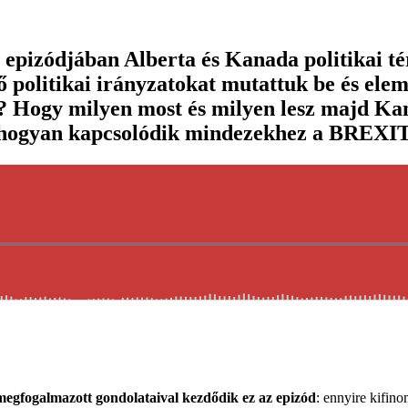
 epizódjában Alberta és Kanada politikai t
politikai irányzatokat mutattuk be és elem
 Hogy milyen most és milyen lesz majd Kan
, hogyan kapcsolódik mindezekhez a BREXIT
megfogalmazott gondolataival kezdődik ez az epizód
: ennyire kifin