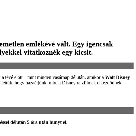
emetlen emlékévé vált. Egy igencsak
yekkel vitatkoznék egy kicsit.
 a tévé elött – mint minden vasárnap délután, amikor a
Walt Disney
tettük, hogy hazaérjünk, mire a Disney rajzfilmek elkezdődnek
éssel délután 5 óra után hunyt el
.