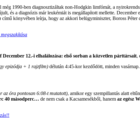
knél még 1990-ben diagnosztizáltak non-Hodgkin limfómát, a nyirokren
ult, és a diagnózis már leukémiát is megállapított mellette. December 
a
című könyvében leírja, hogy az akkori belügyminiszter, Boross Péter
k megszakítása
 December 12.-i elhalálozása: első sorban a közvetlen párttársait
,
egy epizódja + 1 rajzfilm)
délután 4:45-kor kezdődött, minden vasárnap
r az óra pontosan 6:08-t mutatott)
, amikor egy szempillantás alatt elt
erc 40 másodperc…
de nem csak a Kacsamesékből, hanem
az egész W
zás!!