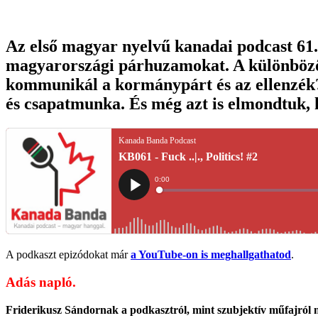
Az első magyar nyelvű kanadai podcast 61.
magyarországi párhuzamokat. A különböző 
kommunikál a kormánypárt és az ellenzék?
és csapatmunka. És még azt is elmondtuk
A podkaszt epizódokat már
a YouTube-on is meghallgathatod
.
Adás napló.
Friderikusz Sándornak a podkasztról, mint szubjektív műfajról 