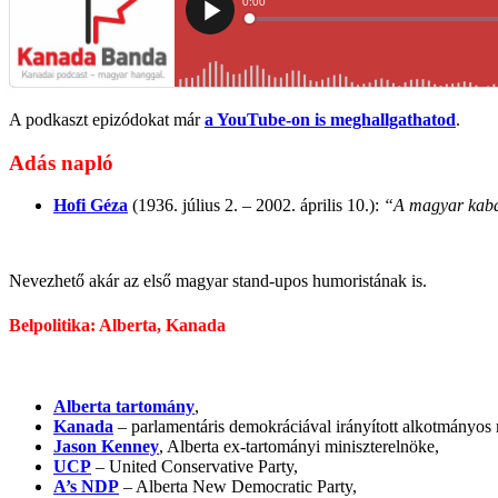
A podkaszt epizódokat már
a YouTube-on is meghallgathatod
.
Adás napló
Hofi Géza
(1936. július 2. – 2002. április 10.):
“A magyar kabar
Nevezhető akár az első magyar stand-upos humoristának is.
Belpolitika: Alberta, Kanada
Alberta tartomány
,
Kanada
– parlamentáris demokráciával irányított alkotmányos
Jason Kenney
, Alberta ex-tartományi miniszterelnöke,
UCP
– United Conservative Party,
A’s NDP
– Alberta New Democratic Party,