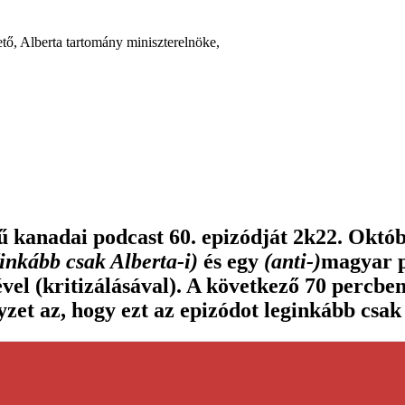
ető, Alberta tartomány miniszterelnöke,
 kanadai podcast 60. epizódját 2k22. Októbe
(inkább csak Alberta-i)
és egy
(anti-)
magyar p
vel (kritizálásával). A következő 70 percbe
zet az, hogy ezt az epizódot leginkább csak 