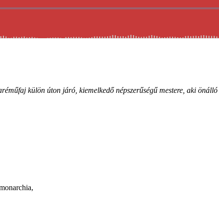
éműfaj külön úton járó, kiemelkedő népszerűségű mestere, aki önálló pr
 monarchia,