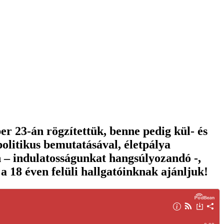
r 23-án rögzítettük, benne pedig kül- és
olitikus bemutatásával, életpálya
n – indulatosságunkat hangsúlyozandó -,
a 18 éven felüli hallgatóinknak ajánljuk!