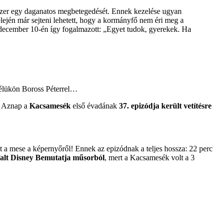
dszer egy daganatos megbetegedését. Ennek kezelése ugyan
elején már sejteni lehetett, hogy a kormányfő nem éri meg a
 december 10-én így fogalmazott: „Egyet tudok, gyerekek. Ha
 élükön Boross Péterrel…
. Aznap a
Kacsamesék
első évadának
37. epizódja került vetítésre
űnt a mese a képernyőről! Ennek az epizódnak a teljes hossza: 22 perc
alt Disney Bemutatja műsorból
, mert a Kacsamesék volt a 3