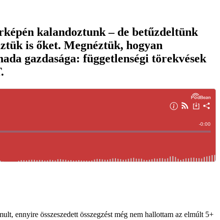
érképén kalandoztunk – de betűzdeltünk
ztük is őket. Megnéztük, hogyan
ada gazdasága: függetlenségi törekvések
.
omult, ennyire összeszedett összegzést még nem hallottam az elmúlt 5+