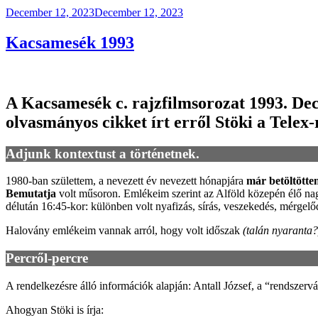
Posted
December 12, 2023
December 12, 2023
on
Kacsamesék 1993
A Kacsamesék c. rajzfilmsorozat 1993. Dec
olvasmányos cikket írt erről Stöki a Telex-
Adjunk kontextust a történetnek.
1980-ban születtem, a nevezett év nevezett hónapjára
már betöltöttem
Bemutatja
volt műsoron. Emlékeim szerint az Alföld közepén élő nag
délután 16:45-kor: különben volt nyafizás, sírás, veszekedés, mérge
Halovány emlékeim vannak arról, hogy volt időszak
(talán nyaranta?
Percről-percre
A rendelkezésre álló információk alapján: Antall József, a “rendszerv
Ahogyan Stöki is írja: