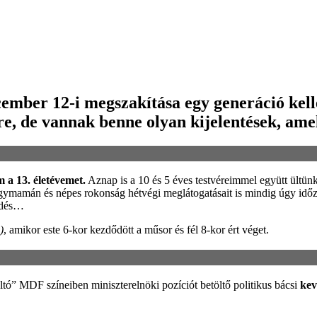
ember 12-i megszakítása egy generáció kell
re, de vannak benne olyan kijelentések, amel
 a 13. életévemet.
Aznap is a 10 és 5 éves testvéreimmel együtt ültünk
ymamán és népes rokonság hétvégi meglátogatásait is mindig úgy időzí
lődés…
)
, amikor este 6-kor kezdődött a műsor és fél 8-kor ért véget.
áltó” MDF színeiben miniszterelnöki pozíciót betöltő politikus bácsi
kev