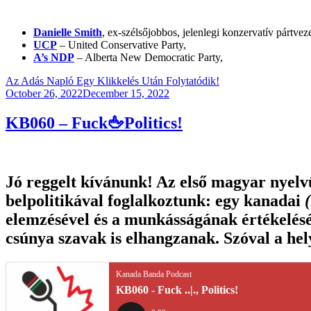
Danielle Smith
, ex-szélsőjobbos, jelenlegi konzervatív pártvez
UCP
– United Conservative Party,
A’s NDP
– Alberta New Democratic Party,
Az Adás Napló Egy Klikkelés Után Folytatódik!
Posted
October 26, 2022
December 15, 2022
on
KB060 – Fuck🖕Politics!
Jó reggelt kívánunk! Az első magyar nyelvű
belpolitikával foglalkoztunk: egy kanadai
elemzésével és a munkásságának értékelésé
csúnya szavak is elhangzanak. Szóval a hely