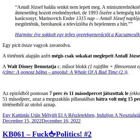
“Antall József halála senkit nem lepett meg. A miniszterelnö
átmenetileg hozott eredményeket, de 1993 őszére a betegség kiúj
karácsonyt. Marinovich Endre
1315 nap – Antall József naplój
megtörténik, berohanok a televízióba és bejelentem a hírt.””
Harminc éve sokkolt egy teljes gyerekgenerációt a Kacsamesé
Egy picit össze vagyok zavarodva.
A történtek alapján azért
mégis csak sokakat meglepett Antall József
A
Walt Disney Bemutatja
c. műsor blokk
(1 rajzfilm + filmsorozat 
(címe: A gonosz bálna – angolul: A Whale Of A Bad Time (2.))
.
Az epizódból pontosan
7 perc és 11 másodpercet játszottak le
(ekko
51 másodperc, azaz a megszakítás pillanatában
hátra volt még 15 p
történetből az utolsó aznap.
Egy Kattintás Után Mélyülj El A Részletekben, Induljon A Nosztalgiá
Posted
December 15, 2022
December 16, 2022
on
KB061 – Fuck🖕Politics! #2